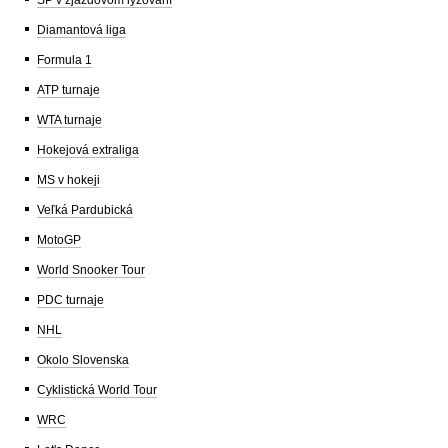
Diamantová liga
Formula 1
ATP turnaje
WTA turnaje
Hokejová extraliga
MS v hokeji
Veľká Pardubická
MotoGP
World Snooker Tour
PDC turnaje
NHL
Okolo Slovenska
Cyklistická World Tour
WRC