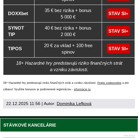
35 € bez rizika + bonus
DOXXbet
STAV SI
5 000 €
SYNOT
40 € bez rizika + bonus
STAV SI
TIP
2 000 €
20 € za vklad + 100 free
TIPOS
STAV SI
spinov
18+ Hazardné hry predstavujú riziko finančných strát
a vzniku závislosti.
18+ Hazardné hry predstavujú riziko finančných strát a vzniku závislosti.
Hrajte zodpovedne
a pre
zábavu! Využitie bonusov je podmienené registráciou -
informácie tu
.
22.12.2025 11:56
| Autor:
Dominika Lefková
STÁVKOVÉ KANCELÁRIE