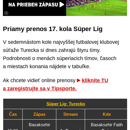
Priamy prenos 17. kola Süper Lig
V sedemnástom kole najvyššej futbalovej klubovej
súťaže Turecka si dnes zahrajú štyru tímy.
Podrobnosti o menách súperiacich tímov, časoch
a miestach konania nájdete v tabuľke.
Ak chcete vidieť online prenosy
kliknite TU
a zaregistrujte sa v Tipsporte.
Süper Lig: Turecko
Čas
Zápas
Stream
Kde
Basaksehir
Basaksehir Fatih