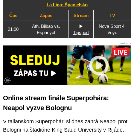
La Liga: Španielsko
Čas
Zápas
Stream
TV
Ath. Bilbao vs.
▶️
Nova Sport 4,
21:00
Espanyol
Tipsport
Voyo
Online stream finále Superpohára:
Neapol vyzve Bolognu
V talianskom Superpohári si dnes zahrá Neapol proti
Bologni na štadióne King Saud University v Rijáde.