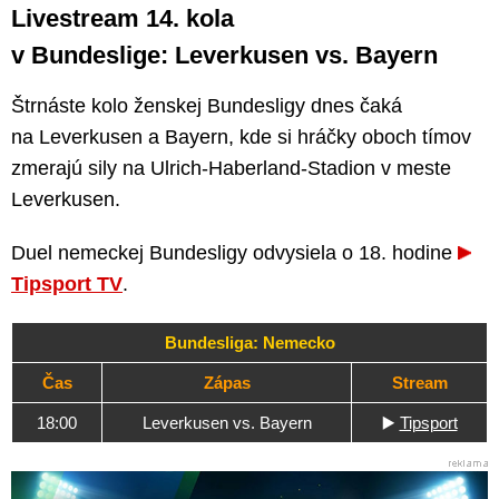
Livestream 14. kola
v Bundeslige: Leverkusen vs. Bayern
Štrnáste kolo ženskej Bundesligy dnes čaká
na Leverkusen a Bayern, kde si hráčky oboch tímov
zmerajú sily na Ulrich-Haberland-Stadion v meste
Leverkusen.
Duel nemeckej Bundesligy odvysiela o 18. hodine
Tipsport TV
.
Bundesliga: Nemecko
Čas
Zápas
Stream
18:00
Leverkusen vs. Bayern
▶️
Tipsport