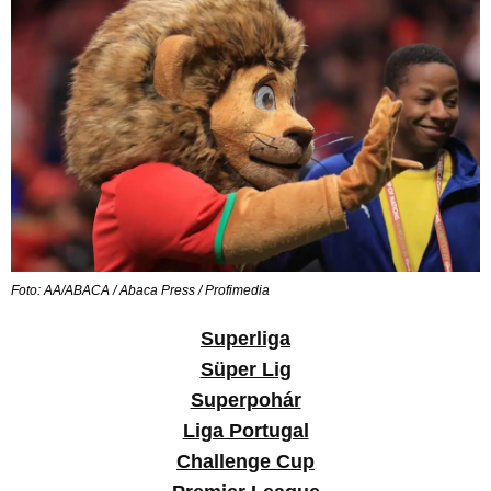
Foto: AA/ABACA / Abaca Press / Profimedia
Superliga
Süper Lig
Superpohár
Liga Portugal
Challenge Cup