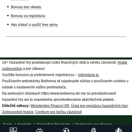
Bonusy bez vkladu
Bonusy za registráciu
Ako získať a využiť free spiny
18+ Hazardné hry predstavujú riziko finančných strát a vzniku závislosti.
Hrajte
zodpovedne
a pre zábavu!
Využitie bonusov je podmienené registráciou –
informácie tu
.
Používaním webstránky BetArena.sk vyjadrujete súhlas s používaním cookies v
súlade s nastavením vášho prehliadača.
Na webových stránkach https://www.betarena.sk/ nie sú prevádzkované
hazardné hry ani tu neprebieha sprostredkovanie akýchkoľvek platieb.
Dôležité odkazy:
Ministerstvo Financií SR
,
Úrad pre reguláciu hazardných hier
,
Zodpovedné hranie
,
Centrum pre liečbu závislostí
O nás
|
Kontakty
|
Redakčné štandardy
|
Podmienky používania
|
Spracovanie osobných údajov
|
18+ Zodpovedné hranie
| ©