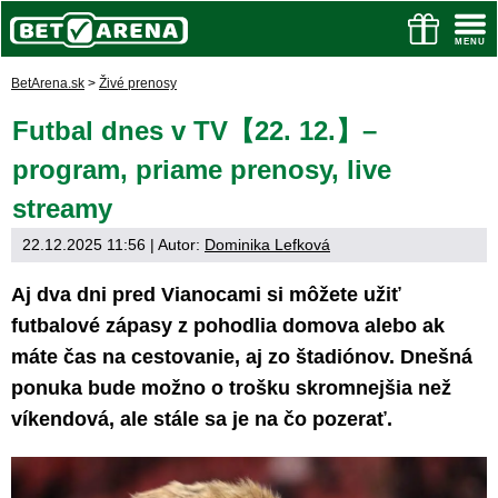
BetArena.sk
>
Živé prenosy
Futbal dnes v TV【22. 12.】–
program, priame prenosy, live
streamy
22.12.2025 11:56
| Autor:
Dominika Lefková
Aj dva dni pred Vianocami si môžete užiť
futbalové zápasy z pohodlia domova alebo ak
máte čas na cestovanie, aj zo štadiónov. Dnešná
ponuka bude možno o trošku skromnejšia než
víkendová, ale stále sa je na čo pozerať.