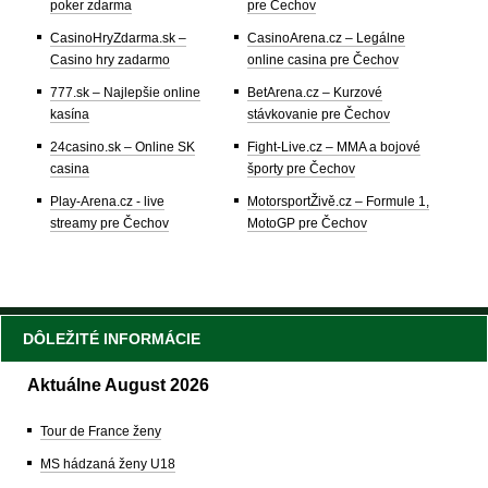
poker zdarma
pre Čechov
CasinoHryZdarma.sk –
CasinoArena.cz – Legálne
Casino hry zadarmo
online casina pre Čechov
777.sk – Najlepšie online
BetArena.cz – Kurzové
kasína
stávkovanie pre Čechov
24casino.sk – Online SK
Fight-Live.cz – MMA a bojové
casina
športy pre Čechov
Play-Arena.cz - live
MotorsportŽivě.cz – Formule 1,
streamy pre Čechov
MotoGP pre Čechov
DÔLEŽITÉ INFORMÁCIE
Aktuálne August 2026
Tour de France ženy
MS hádzaná ženy U18