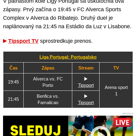
V pätnástom kole Ligy Portugal sa uskutočnia dva
zápasy. Prvý začína o 19:45 v FC Alverca Sports
Complex v Alverca do Ribatejo. Druhý duel je
naplánovaný na 21:45 na Estádio da Luz v Lisabone.
Tipsport TV
sprostredkuje prenos.
Liga Portugal: Portugalsko
Čas
Zápas
Stream
TV
Alverca vs. FC
▶️
19:45
Porto
Tipsport
Arena sport
1
Benfica vs.
▶️
21:45
Famalicao
Tipsport