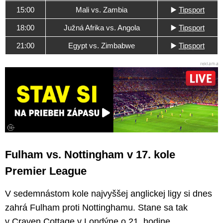
15:00
Mali vs. Zambia
▶️
Tipsport
18:00
Južná Afrika vs. Angola
▶️
Tipsport
21:00
Egypt vs. Zimbabwe
▶️
Tipsport
Fulham vs. Nottingham v 17. kole
Premier League
V sedemnástom kole najvyššej anglickej ligy si dnes
zahrá Fulham proti Nottinghamu. Stane sa tak
v Craven Cottage v Londýne o 21. hodine.