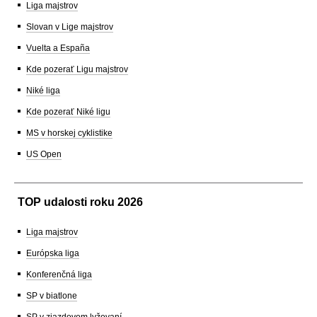
Liga majstrov
Slovan v Lige majstrov
Vuelta a España
Kde pozerať Ligu majstrov
Niké liga
Kde pozerať Niké ligu
MS v horskej cyklistike
US Open
TOP udalosti roku 2026
Liga majstrov
Európska liga
Konferenčná liga
SP v biatlone
SP v zjazdovom lyžovaní