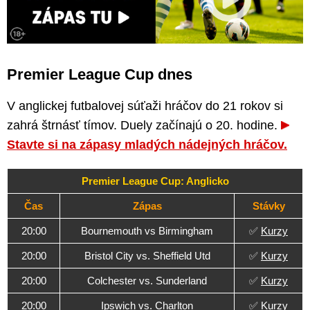
Premier League Cup dnes
V anglickej futbalovej súťaži hráčov do 21 rokov si
zahrá štrnásť tímov. Duely začínajú o 20. hodine.
Stavte si na zápasy mladých nádejných hráčov.
Premier League Cup: Anglicko
Čas
Zápas
Stávky
20:00
Bournemouth vs Birmingham
✅
Kurzy
20:00
Bristol City vs. Sheffield Utd
✅
Kurzy
20:00
Colchester vs. Sunderland
✅
Kurzy
20:00
Ipswich vs. Charlton
✅
Kurzy