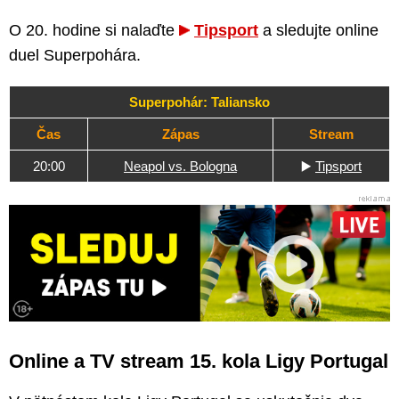
O 20. hodine si nalaďte
Tipsport
a sledujte online
duel Superpohára.
Superpohár: Taliansko
Čas
Zápas
Stream
20:00
Neapol vs. Bologna
▶️
Tipsport
Online a TV stream 15. kola Ligy Portugal