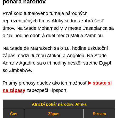
pohára národov
Prvé kolo futbalového turnaja národných
reprezentačných tímov Afriky si dnes zahrá šesť
tímov. Na Stade Mohamed V v meste Casablanca sa
o 15. hodine odohrá duel medzi Mali a Zambiou.
Na Stade de Marrakech sa o 18. hodine uskutoční
zápas medzi Južnou Afrikou a Angolou. Na Stade
Adrar v Agadire sa o tri hodiny neskôr stretne Egypt
so Zimbabwe.
Priamy prenosy duelov ako ich možnosť
stavte si
na zápasy
zabezpečí Tipsport.
Africký pohár národov: Afrika
Čas
Zápas
Stream