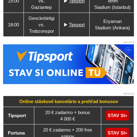
15:00
vs.
▶️
Tipsport
Terim
Gaziantep
Stadium (Istanbul)
Genclerbirligi
Eryaman
18:00
vs.
▶️
Tipsport
Stadium (Ankara)
Trabzonspor
Online stávkové kancelárie a
prehľad
bonusov
20 € zadarmo + bonus
Tipsport
STAV SI
4 000 €
20 € zadarmo + 200 free
Fortuna
STAV SI
spinov