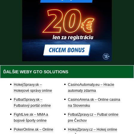
ĎALŠIE WEBY GTO SOLUTIONS
HokejSpravy.sk –
CasinoAutomaty.eu – Hracie
Hokejové správy online
automaty zdarma
FutbalSpravy.sk –
CasinoArena.sk – Online casina
Futbalový portál online
na Slovensku
FightLive.sk – MMA a
FotbalZpravy.cz – Futbal online
bojové športy online
pre Čechov
PokerOnline.sk – Online
HokejZpravy.cz – Hokej online