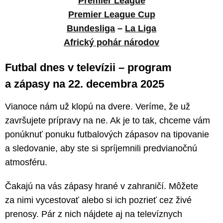
Premier League
Premier League Cup
Bundesliga
–
La Liga
Africký pohár národov
Futbal dnes v televízii – program
a zápasy na 22. decembra 2025
Vianoce nám už klopú na dvere. Veríme, že už
završujete prípravy na ne. Ak je to tak, chceme vám
ponúknuť ponuku futbalových zápasov na tipovanie
a sledovanie, aby ste si spríjemnili predvianočnú
atmosféru.
Čakajú na vás zápasy hrané v zahraničí. Môžete
za nimi vycestovať alebo si ich pozrieť cez živé
prenosy. Pár z nich nájdete aj na televíznych