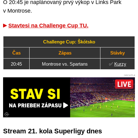
O 20:45 je naplánovaný prvý výkop v Links Park
v Montrose.
Stavtesi na Challenge Cup TU.
Challenge Cup: Škótsko
Čas
Zápas
Stávky
20:45
Montrose vs. Spartans
✅
Kurzy
Stream 21. kola Superligy dnes