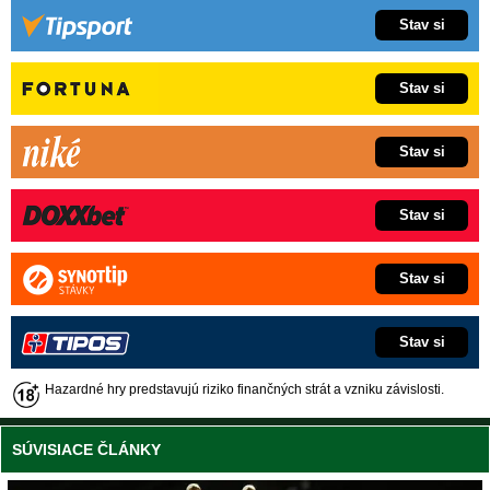
Stav si
Stav si
Stav si
Stav si
Stav si
Stav si
Hazardné hry predstavujú riziko finančných strát a vzniku závislosti.
SÚVISIACE ČLÁNKY