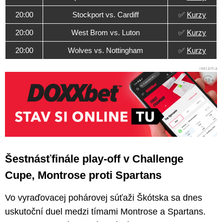
20:00
Stockport vs. Cardiff
✅
Kurzy
20:00
West Brom vs. Luton
✅
Kurzy
20:00
Wolves vs. Nottingham
✅
Kurzy
Šestnásťfinále play-off v Challenge
Cupe, Montrose proti Spartans
Vo vyraďovacej pohárovej súťaži Škótska sa dnes
uskutoční duel medzi tímami Montrose a Spartans.