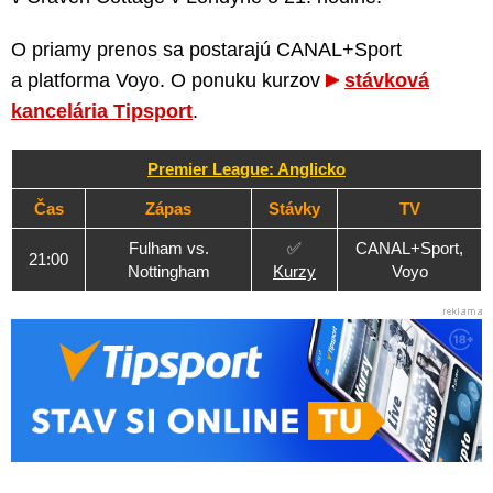
O priamy prenos sa postarajú CANAL+Sport
a platforma Voyo. O ponuku kurzov
stávková
kancelária Tipsport
.
Premier League: Anglicko
Čas
Zápas
Stávky
TV
Fulham vs.
✅
CANAL+Sport,
21:00
Nottingham
Kurzy
Voyo