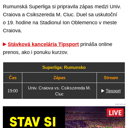
Rumunská Superliga si pripravila zápas medzi Univ.
Craiova a Csikszereda M. Ciuc. Duel sa uskutoční
o 19. hodine na Stadionul Ion Oblemenco v meste
Craiova.
Stávková kancelária Tipsport
prináša online
prenos, ako i ponuku kurzov.
Superliga: Rumunsko
Čas
Zápas
Stream
Univ. Craiova vs. Csikszereda M.
19:00
▶️
Tipsport
Ciuc