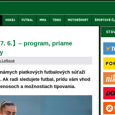
HOKEJ
FUTBAL
MMA
TENIS
MOTORŠPORT
ŠPORTOVÉ Č
STÁ
7. 6.】– program, priame
y
 Lefková
námych piatkových futbalových súťaží
 Ak radi sledujete futbal, prídu vám vhod
renosoch a možnostiach tipovania.