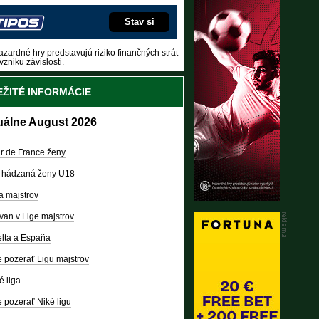
Stav si
zardné hry predstavujú riziko finančných strát
vzniku závislosti.
ŽITÉ INFORMÁCIE
uálne August 2026
r de France ženy
 hádzaná ženy U18
a majstrov
van v Lige majstrov
lta a España
 pozerať Ligu majstrov
é liga
 pozerať Niké ligu