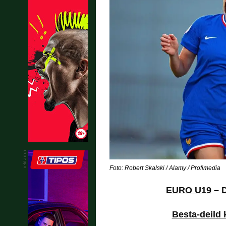
Foto: Robert Skalski / Alamy / Profimedia
EURO U19
–
D
Besta-deild 