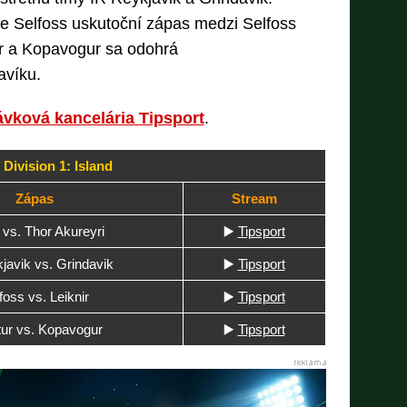
 Selfoss uskutoční zápas medzi Selfoss
ur a Kopavogur sa odohrá
avíku.
ávková kancelária Tipsport
.
Division 1: Island
Zápas
Stream
r vs. Thor Akureyri
▶️
Tipsport
javik vs. Grindavik
▶️
Tipsport
foss vs. Leiknir
▶️
Tipsport
tur vs. Kopavogur
▶️
Tipsport