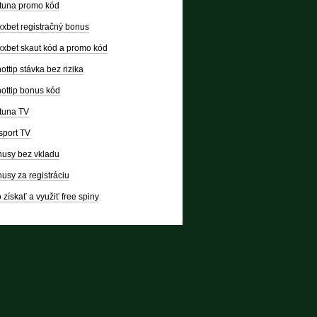
tuna promo kód
xbet registračný bonus
xbet skaut kód a promo kód
ottip stávka bez rizika
ottip bonus kód
tuna TV
sport TV
usy bez vkladu
usy za registráciu
 získať a využiť free spiny