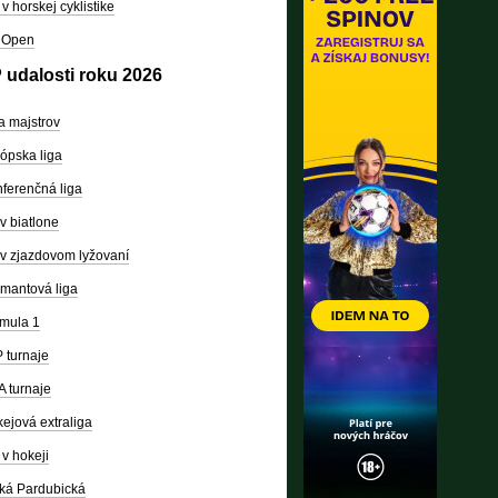
v horskej cyklistike
 Open
 udalosti roku 2026
a majstrov
ópska liga
ferenčná liga
v biatlone
v zjazdovom lyžovaní
mantová liga
mula 1
 turnaje
 turnaje
ejová extraliga
v hokeji
ká Pardubická