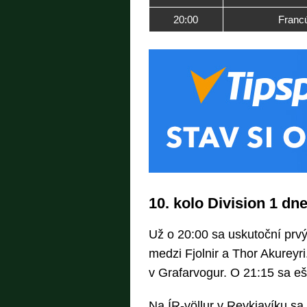
20:00
Franc
10. kolo Division 1 dn
Už o 20:00 sa uskutoční prvý 
medzi Fjolnir a Thor Akureyri
v Grafarvogur. O 21:15 sa ešt
Na ÍR-völlur v Reykjavíku sa 