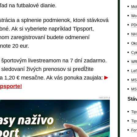
ad na futbalové dianie.
Mo
Wor
trácia a splnenie podmienok, ktoré stávková
PDC
né. Ak si vyberiete napríklad Tipsport,
NH
šnom zaregistrovaní budete odmenení
Oko
note 20 eur.
Cyk
k športovým livestreamom na 7 dní zadarmo.
W
 sledovaní živých prenosov si predĺžite
Let
a 1,20 € mesačne. Ak vás ponuka zaujala:
MS 
ipsporte!
MS 
Stá
Tip
Tip
For