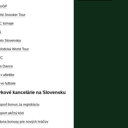
toGP
ld Snooker Tour
 turnaje
L
lo Slovenska
listická World Tour
RC
's Dance
v atletike
vo futbale
vkové kancelárie na Slovensku
sport bonus za registráciu
sport akčný kód
tuna bonusy pre nových hráčov