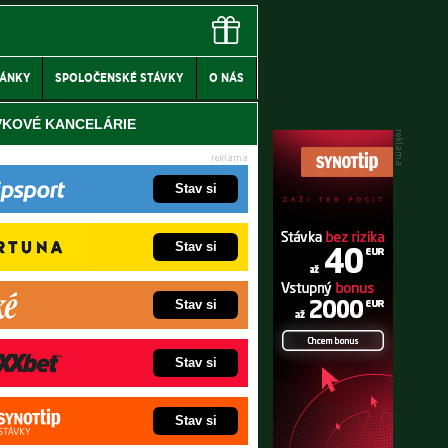
LÁNKY
SPOLOČENSKÉ STÁVKY
O NÁS
VKOVÉ KANCELÁRIE
Stav si
Stav si
Stav si
Stav si
Stav si