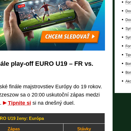
For
Dox
Dox
Syn
Syn
For
Tip
nále play-off EURO U19 – FR vs.
Bon
Bon
Ako
ké finále majstrovstiev Európy do 19 rokov.
Rzeszow sa o 20:00 uskutoční zápas medzi
m.
Tipnite si
si na dnešný duel.
RO U19 ženy: Európa
Zápas
Stávky