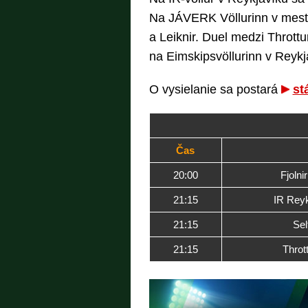
Na JÁVERK Völlurinn v meste
a Leiknir. Duel medzi Thrott
na Eimskipsvöllurinn v Reykj
O vysielanie sa postará
st
Čas
20:00
Fjolni
21:15
IR Reyk
21:15
Sel
21:15
Throt