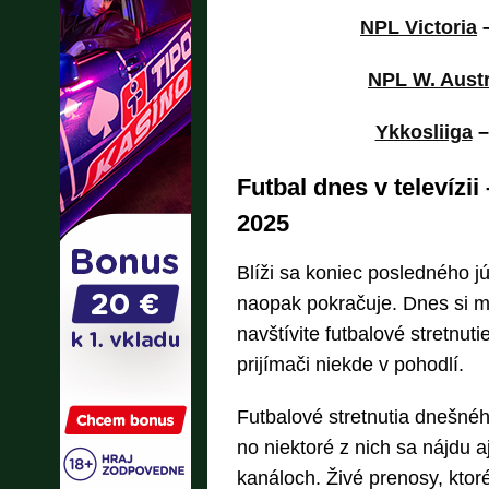
NPL Victoria
NPL W. Austr
Ykkosliiga
Futbal dnes v televízi
2025
Blíži sa koniec posledného j
naopak pokračuje. Dnes si m
navštívite futbalové stretnut
prijímači niekde v pohodlí.
Futbalové stretnutia dnešnéh
no niektoré z nich sa nájdu 
kanáloch. Živé prenosy, ktor