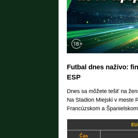
Futbal dnes naživo: fi
ESP
Dnes sa môžete tešiť na žens
Na Stadion Miejski v meste 
Francúzskom a Španielsko
EU
Čas