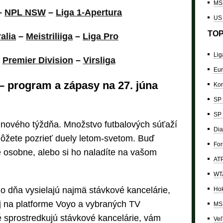
MS 
–
NPL NSW
–
Liga 1-Apertura
US
TOP
alia
–
Meistriliiga
–
Liga Pro
Lig
–
Premier Division
–
Virsliga
Eur
i – program a zápasy na 27. júna
Kon
SP 
SP 
únového týždňa. Množstvo futbalových súťaží
Dia
ôžete pozrieť duely letom-svetom. Buď
For
ie osobne, alebo si ho naladíte na vašom
ATP
WTA
o dňa vysielajú najmä stávkové kancelárie,
Hok
aj na platforme Voyo a vybraných TV
MS 
é sprostredkujú stávkové kancelárie, vám
Veľ