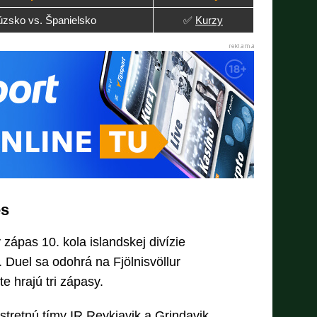
úzsko vs. Španielsko
✅
Kurzy
es
zápas 10. kola islandskej divízie
. Duel sa odohrá na Fjölnisvöllur
e hrajú tri zápasy.
stretnú tímy IR Reykjavik a Grindavik.