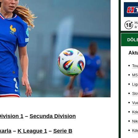
Ha
a 
DÔLE
Akt
Tou
MS
Lig
Slo
Vue
Kde
ivision 1
–
Secunda Division
Nik
karla
–
K League 1
–
Serie B
Kde