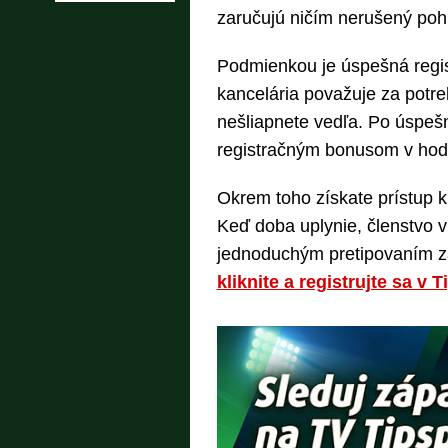
zaručujú ničím nerušený pohľ
Podmienkou je úspešná regis
kancelária považuje za potreb
nešliapnete vedľa. Po úspe
registračným bonusom v hod
Okrem toho získate prístup 
Keď doba uplynie, členstvo v
jednoduchým pretipovaním z
kliknite a registrujte sa v T