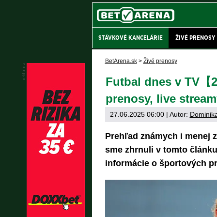
STÁVKOVÉ KANCELÁRIE
ŽIVÉ PRENOSY
BetArena.sk
>
Živé prenosy
Futbal dnes v TV【2
prenosy, live stream
27.06.2025 06:00
| Autor:
Dominika
Prehľad známych i menej z
sme zhrnuli v tomto článku.
informácie o športových p