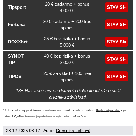
20 € zadarmo + bonus
Tipsport
STAV SI
4 000 €
20 € zadarmo + 200 free
Fortuna
STAV SI
spinov
35 € bez rizika + bonus
DOXXbet
STAV SI
5 000 €
SYNOT
40 € bez rizika + bonus
STAV SI
TIP
2 000 €
20 € za vklad + 100 free
TIPOS
STAV SI
spinov
18+ Hazardné hry predstavujú riziko finančných strát
a vzniku závislosti.
18+ Hazardné hry predstavujú riziko finančných strát a vzniku závislosti.
Hrajte zodpovedne
a pre
zábavu! Využitie bonusov je podmienené registráciou -
informácie tu
.
28.12.2025 08:17
| Autor:
Dominika Lefková