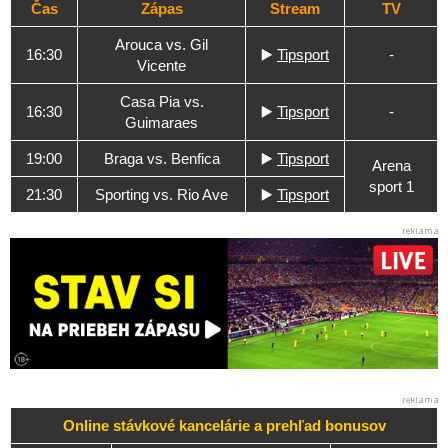
Čas
Zápas
Stream
TV
Arouca vs. Gil
16:30
▶️
Tipsport
-
Vicente
Casa Pia vs.
16:30
▶️
Tipsport
-
Guimaraes
19:00
Braga vs. Benfica
▶️
Tipsport
Arena
sport 1
21:30
Sporting vs. Rio Ave
▶️
Tipsport
Online stávkové kancelárie a
prehľad
bonusov