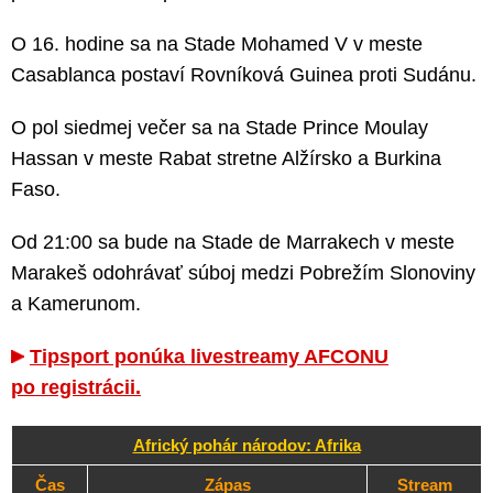
O 16. hodine sa na Stade Mohamed V v meste
Casablanca postaví Rovníková Guinea proti Sudánu.
O pol siedmej večer sa na Stade Prince Moulay
Hassan v meste Rabat stretne Alžírsko a Burkina
Faso.
Od 21:00 sa bude na Stade de Marrakech v meste
Marakeš odohrávať súboj medzi Pobrežím Slonoviny
a Kamerunom.
Tipsport ponúka livestreamy AFCONU
po registrácii.
Africký pohár národov: Afrika
Čas
Zápas
Stream