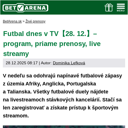
BetArena.sk
>
Živé prenosy
Futbal dnes v TV【28. 12.】–
program, priame prenosy, live
streamy
28.12.2025 08:17
| Autor:
Dominika Lefková
V nedeľu sa odohrajú napínavé futbalové zápasy
z územia Afriky, Anglicka, Portugalska
a Talianska. Všetky futbalové duely nájdete
na livestreamoch stávkových kancelárií. Stačí sa
len zaregistrovať a získate prístup k športovým
streamom.