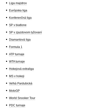
Liga majstrov
Európska liga
Konferenčná liga
SP v biatlone
SP v zjazdovom lyžovaní
Diamantová liga
Formula 1
ATP turnaje
WTA turnaje
Hokejová extraliga
MS v hokeji
Veľká Pardubická
MotoGP
World Snooker Tour
PDC turnaje