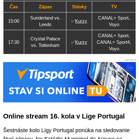
Čas
Zápas
Stávky
TV
Sunderland vs.
CANAL+ Sport,
15:00
✅
Kurzy
Leeds
Voyo
CANAL+ Sport,
Crystal Palace
17:30
✅
Kurzy
CANAL+ Sport4,
vs. Tottenham
Voyo
Online stream 16. kola v Lige Portugal
Šestnáste kolo Ligy Portugal ponúka na sledovanie