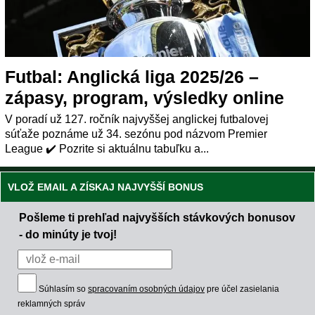
Futbal: Anglická liga 2025/26 –
zápasy, program, výsledky online
V poradí už 127. ročník najvyššej anglickej futbalovej
súťaže poznáme už 34. sezónu pod názvom Premier
League ✔️ Pozrite si aktuálnu tabuľku a...
VLOŽ EMAIL A ZÍSKAJ NAJVYŠŠÍ BONUS
Pošleme ti prehľad najvyšších stávkových bonusov
- do minúty je tvoj!
Súhlasím so
spracovaním osobných údajov
pre účel zasielania
reklamných správ