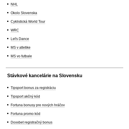
NHL
Okolo Slovenska
Cyklistická World Tour
WRC
Let's Dance
MS v atletike
MS vo futbale
Stávkové kancelárie na Slovensku
Tipsport bonus za registráciu
Tipsport akčný kód
Fortuna bonusy pre nových hráčov
Fortuna promo kód
Doxxbet registračný bonus