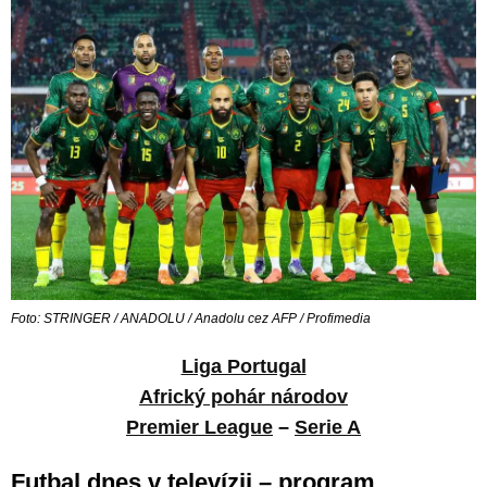
Foto: STRINGER / ANADOLU / Anadolu cez AFP / Profimedia
Liga Portugal
Africký pohár národov
Premier League
–
Serie A
Futbal dnes v televízii – program