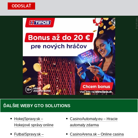
ĎALŠIE WEBY GTO SOLUTIONS
HokejSpravy.sk –
CasinoAutomaty.eu – Hracie
Hokejové správy online
automaty zdarma
FutbalSpravy.sk –
CasinoArena.sk – Online casina