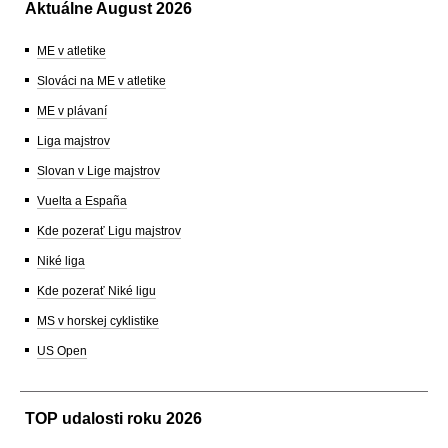
Aktuálne August 2026
ME v atletike
Slováci na ME v atletike
ME v plávaní
Liga majstrov
Slovan v Lige majstrov
Vuelta a España
Kde pozerať Ligu majstrov
Niké liga
Kde pozerať Niké ligu
MS v horskej cyklistike
US Open
TOP udalosti roku 2026