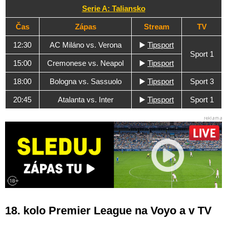
Serie A: Taliansko
Čas
Zápas
Stream
TV
12:30
AC Miláno vs. Verona
▶️
Tipsport
Sport 1
15:00
Cremonese vs. Neapol
▶️
Tipsport
18:00
Bologna vs. Sassuolo
▶️
Tipsport
Sport 3
20:45
Atalanta vs. Inter
▶️
Tipsport
Sport 1
18. kolo Premier League na Voyo a v TV