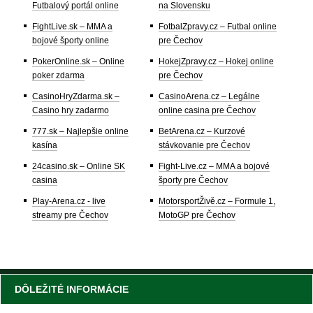
Futbalový portál online
na Slovensku
FightLive.sk – MMA a
FotbalZpravy.cz – Futbal online
bojové športy online
pre Čechov
PokerOnline.sk – Online
HokejZpravy.cz – Hokej online
poker zdarma
pre Čechov
CasinoHryZdarma.sk –
CasinoArena.cz – Legálne
Casino hry zadarmo
online casina pre Čechov
777.sk – Najlepšie online
BetArena.cz – Kurzové
kasína
stávkovanie pre Čechov
24casino.sk – Online SK
Fight-Live.cz – MMA a bojové
casina
športy pre Čechov
Play-Arena.cz - live
MotorsportŽivě.cz – Formule 1,
streamy pre Čechov
MotoGP pre Čechov
DÔLEŽITÉ INFORMÁCIE