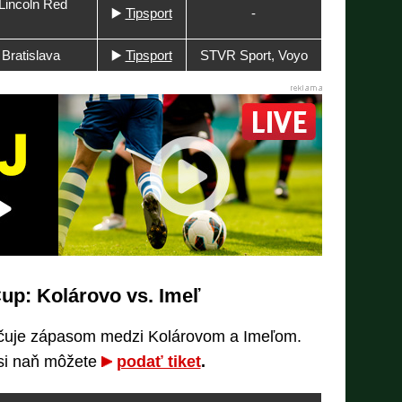
Lincoln Red
▶️
Tipsport
-
 Bratislava
▶️
Tipsport
STVR Sport, Voyo
Cup: Kolárovo vs. Imeľ
čuje zápasom medzi Kolárovom a Imeľom.
 si naň môžete
podať tiket
.