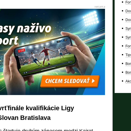
For
Dox
Dox
Syn
Syn
For
Tip
Bon
Bon
Ako
rťfinále kvalifikácie Ligy
 Slovan Bratislava