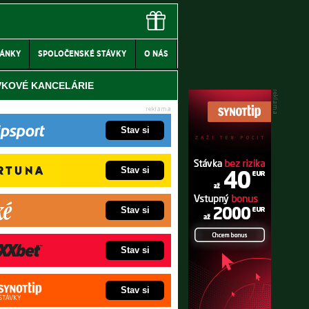
LÁNKY
SPOLOČENSKÉ STÁVKY
O NÁS
VKOVÉ KANCELÁRIE
Stav si
Stav si
Stav si
Stav si
Stav si