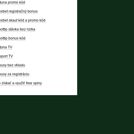
tuna promo kód
xbet registračný bonus
xbet skaut kód a promo kód
ottip stávka bez rizika
ottip bonus kód
tuna TV
sport TV
usy bez vkladu
usy za registráciu
 získať a využiť free spiny