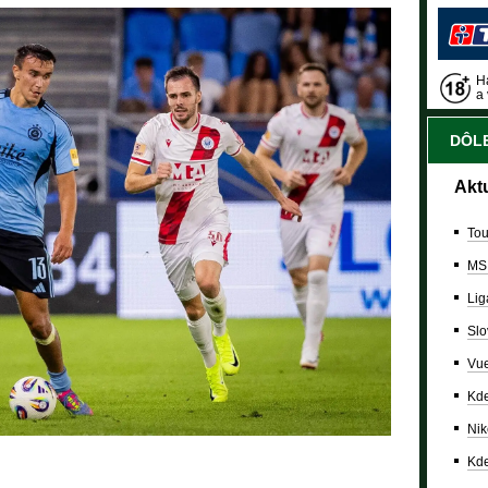
Ha
a 
DÔLE
Akt
Tou
MS
Lig
Slo
Vue
Kde
Nik
Kde