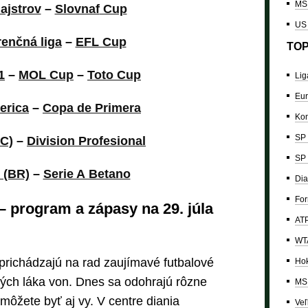
MS 
ajstrov
–
Slovnaf
Cup
US
enčná liga
–
EFL Cup
TOP
1
–
MOL Cup
–
Toto Cup
Lig
Eur
erica
–
Copa de Primera
Kon
SP 
EC)
–
Division Profesional
SP 
 (BR)
–
Serie A Betano
Dia
For
 – program a zápasy na 29. júla
ATP
WTA
prichádzajú na rad zaujímavé futbalové
Hok
kých láka von. Dnes sa odohrajú rôzne
MS 
 môžete byť aj vy. V centre diania
Veľ