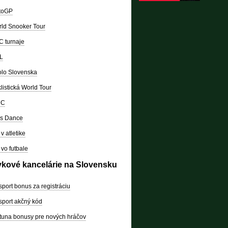
toGP
ld Snooker Tour
 turnaje
L
lo Slovenska
listická World Tour
RC
's Dance
v atletike
vo futbale
vkové kancelárie na Slovensku
sport bonus za registráciu
sport akčný kód
tuna bonusy pre nových hráčov