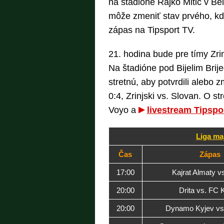
na štadióne Rajko Mitić v Bel
môže zmeniť stav prvého, kde
zápas na Tipsport TV.
21. hodina bude pre tímy Zri
Na štadióne pod Bijelim Brij
stretnú, aby potvrdili alebo z
0:4, Zrinjski vs. Slovan. O 
Voyo a
livestream Tipspo
Liga maj
Čas
Zápas
17:00
Kajrat Almaty v
20:00
Drita vs. FC 
20:00
Dynamo Kyjev vs