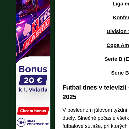
Liga m
Konfer
Division 
Copa Am
Serie B (
Serie B
Futbal dnes v televízii
2025
V poslednom júlovom týždni 
duely. Slnečné počasie všet
futbalové súťaže, pri ktorých