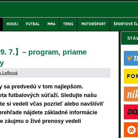
HOKEJ
FUTBAL
MMA
TENIS
MOTORŠPORT
ŠPORTOVÉ Č
STÁ
9. 7.】– program, priame
y
 Lefková
y sa predvedú v tom najlepšom.
ta futbalových súťaží. Sledujte našu
te si vedeli včas pozrieť alebo navštíviť
prehľade nájdete základné informácie
de záujmu o živé prenosy vedeli