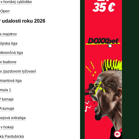
v horskej cyklistike
 Open
 udalosti roku 2026
a majstrov
ópska liga
ferenčná liga
v biatlone
v zjazdovom lyžovaní
mantová liga
mula 1
 turnaje
 turnaje
ejová extraliga
v hokeji
ká Pardubická