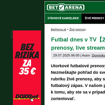
STÁVKOVÉ KANCELÁRIE
ŽIVÉ PRENOSY
BetArena.sk
>
Živé prenosy
Futbal dnes v TV【2
prenosy, live stream
29.07.2025 06:00
| Autor:
Dominika
Utorkové futbalové prenos
Nezmeškajte pohľad do sve
rubriku živé prenosy, aby s
futbalový zápas. V našom 
k tomu, aby ste sa v prípa
zorientovať.