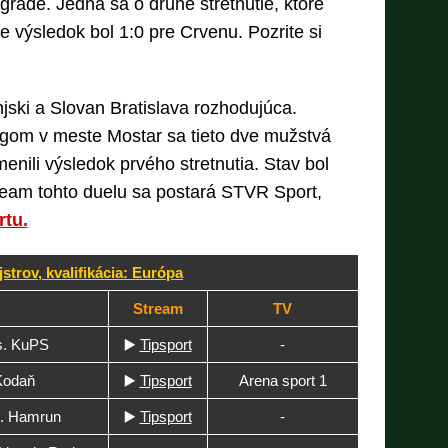
grade. Jedná sa o druhé stretnutie, ktoré
 výsledok bol 1:0 pre Crvenu. Pozrite si
njski a Slovan Bratislava rozhodujúca.
egom v meste Mostar sa tieto dve mužstvá
menili výsledok prvého stretnutia. Stav bol
stream tohto duelu sa postará STVR Sport,
rtu.
strov, kvalifikácia: Európa
Stream
TV
s. KuPS
▶️
Tipsport
-
Kodaň
▶️
Tipsport
Arena sport 1
. Hamrun
▶️
Tipsport
-