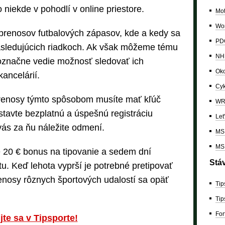
niekde v pohodlí v online priestore.
Mo
Wor
prenosov futbalových zápasov, kde a kedy sa
PDC
asledujúcich riadkoch. Ak však môžeme tému
NH
označne vedie možnosť sledovať ich
Oko
ancelárií.
Cyk
prenosy týmto spôsobom musíte mať kľúč
W
tavte bezplatnú a úspešnú registráciu
Let
 vás za ňu náležite odmení.
MS 
MS 
e 20 € bonus na tipovanie a sedem dní
Stá
u. Keď lehota vyprší je potrebné pretipovať
enosy rôznych športových udalostí sa opäť
Tip
Tip
For
jte sa v Tipsporte!