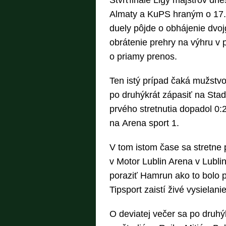
Štvrťfinále Ligy majstrov dn
Almaty a KuPS hraným o 17. 
duely pôjde o obhájenie dvo
obrátenie prehry na výhru v 
o priamy prenos.
Ten istý prípad čaká mužstvo
po druhýkrát zápasiť na Stad
prvého stretnutia dopadol 0:
na Arena sport 1.
V tom istom čase sa stretn
v Motor Lublin Arena v Lubl
poraziť Hamrun ako to bolo po
Tipsport zaistí živé vysielanie
O deviatej večer sa po druh