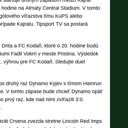
es štartuje druhým zápasom medzi Kajrat
hodine na Almaty Central Stadium. V tomto
jgólového víťazstva tímu KuPS alebo
prípade Kajratu. Tipsport TV sa postará
 Drita a FC Kodaň, ktoré o 20. hodine budú
iumi Fadil Vokrri v meste Pristina. Výsledok
2, výhrou pre FC Kodaň. Sledujte duel
e po druhý raz Dynamo Kyjev s tímom Hamrun
ine. V tomto zápase bude chcieť Dynamo opäť
 prvý raz, kde nad nimi zvíťazili 3:0.
.
ýkrát Crvena zvezda stretne Lincoln Red Imps