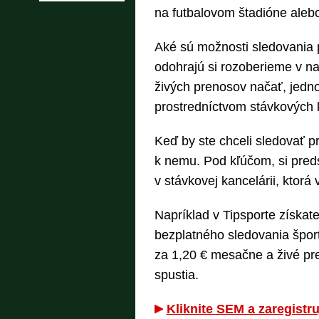
na futbalovom štadióne alebo 
Aké sú možnosti sledovania 
odohrajú si rozoberieme v n
živých prenosov načať, jedn
prostredníctvom stávkových k
Keď by ste chceli sledovať 
k nemu. Pod kľúčom, si preds
v stávkovej kancelárii, ktorá
Napríklad v Tipsporte získat
bezplatného sledovania šport
za 1,20 € mesačne a živé pr
spustia.
Kliknite SEM a zaregistru