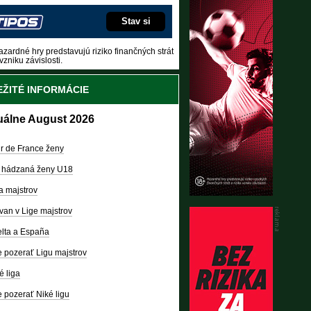
Stav si
zardné hry predstavujú riziko finančných strát
vzniku závislosti.
ŽITÉ INFORMÁCIE
uálne August 2026
r de France ženy
 hádzaná ženy U18
a majstrov
van v Lige majstrov
lta a España
 pozerať Ligu majstrov
é liga
 pozerať Niké ligu