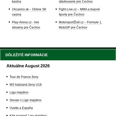
kasína
stávkovanie pre Čechov
24casino.sk – Online SK
Fight-Live.cz – MMA a bojové
casina
športy pre Čechov
Play-Arena.cz - live
MotorsportŽivě.cz – Formule 1,
streamy pre Čechov
MotoGP pre Čechov
DÔLEŽITÉ INFORMÁCIE
Aktuálne August 2026
Tour de France ženy
MS hádzaná ženy U18
Liga majstrov
Slovan v Lige majstrov
Vuelta a España
Kde pozerať Ligu majstrov