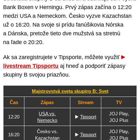
Bank Boxen v Herningu. Prvý zápas začína o 12:20
medzi USA a Nemeckom. Česko vyzve Kazachstan
už o 16:20. Na svoje si prídu fanúšikovia Nórska
a Dánska, pretože tieto dve mužstvá sa stretnú
na ľade o 20:20.
Ak sa zaregistrujete v Tipsporte, môžete využiť
livestream Tipsportu
aj hneď a podporiť zápasy
skupiny B svojou priazňou.
Majstrovstvá sveta skupiny B: Svet
Čas
Zápas
Stream
TV
USA vs.
JOJ Play,
12:20
▶️
Tipsport
Nemecko
JOJ Plus
Česko vs.
JOJ Play,
16:20
▶️
Tipsport
Kazachstan
JOJ Plus