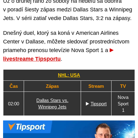
Už o druhej ráno zo soboty na nedeľu sa odohrá
v poradí šiesty zápas medzi Dallas Stars a Winnipeg
Jets. V sérii zatiaľ vedie Dallas Stars, 3:2 na zápasy.
Dnešný duel, ktorý sa koná v American Airlines
Center v Dallase, môžete sledovať prostredníctvom
priameho prenosu televízie Nova Sport 1 a
livestreame Tipsportu
.
NHL: USA
Čas
Zápas
Stream
TV
Nova
Dallas Stars vs.
02:00
▶️
Tipsport
Sport
Winnipeg Jets
1