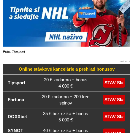
Foto: Tipsport
Online stávkové kancelárie a
prehľad
bonusov
20 € zadarmo + bonus
Tipsport
STAV SI
4 000 €
20 € zadarmo + 200 free
Fortuna
STAV SI
spinov
35 € bez rizika + bonus
DOXXbet
STAV SI
5 000 €
SYNOT
40 € bez rizika + bonus