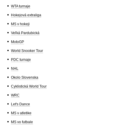
WTA turnaje
Hokejová extraliga
MS v hokeji
Veľká Pardubická
MotoGP
World Snooker Tour
PDC turnaje
NHL
Okolo Slovenska
Cyklistická World Tour
WRC
Let's Dance
MS v atletike
MS vo futbale