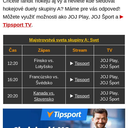
Chcete fandiť hokeju aj vy a neviete kde sledovať
hokejové duely skupiny A? Máme pre vás odpoveď!
Môžete využiť možnosti ako JOJ Play, JOJ Šport a
Tipsport TV
.
Majstrovstvá sveta skupiny A: Svet
Čas
Zápas
Stream
TV
Fínsko vs.
JOJ Play,
12:20
▶️
Tipsport
Lotyšsko
JOJ Šport
Francúzsko vs.
JOJ Play,
16:20
▶️
Tipsport
Švédsko
JOJ Šport
Kanada vs.
JOJ Play,
20:20
▶️
Tipsport
Slovensko
JOJ Šport