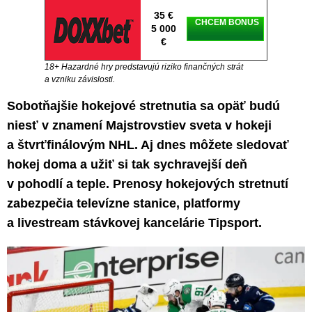
35 €
CHCEM BONUS
5 000
€
18+ Hazardné hry predstavujú riziko finančných strát
a vzniku závislosti.
Sobotňajšie hokejové stretnutia sa opäť budú
niesť v znamení Majstrovstiev sveta v hokeji
a štvrťfinálovým NHL. Aj dnes môžete sledovať
hokej doma a užiť si tak sychravejší deň
v pohodlí a teple. Prenosy hokejových stretnutí
zabezpečia televízne stanice, platformy
a
livestream stávkovej kancelárie Tipsport.