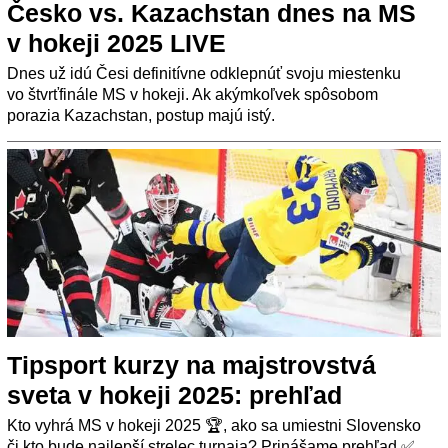
Česko vs. Kazachstan dnes na MS
v hokeji 2025 LIVE
Dnes už idú Česi definitívne odklepnúť svoju miestenku
vo štvrťfinále MS v hokeji. Ak akýmkoľvek spôsobom
porazia Kazachstan, postup majú istý.
Tipsport kurzy na majstrovstvá
sveta v hokeji 2025: prehľad
Kto vyhrá MS v hokeji 2025 🏆, ako sa umiestni Slovensko
či kto bude najlepší strelec turnaja? Prinášame prehľad ✅