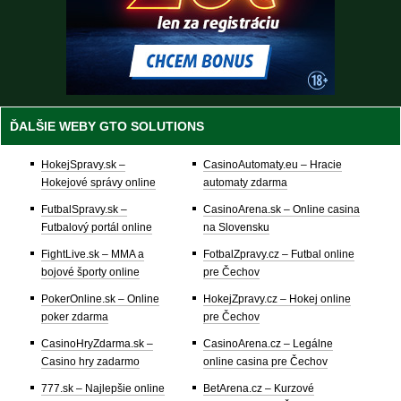
ĎALŠIE WEBY GTO SOLUTIONS
HokejSpravy.sk –
CasinoAutomaty.eu – Hracie
Hokejové správy online
automaty zdarma
FutbalSpravy.sk –
CasinoArena.sk – Online casina
Futbalový portál online
na Slovensku
FightLive.sk – MMA a
FotbalZpravy.cz – Futbal online
bojové športy online
pre Čechov
PokerOnline.sk – Online
HokejZpravy.cz – Hokej online
poker zdarma
pre Čechov
CasinoHryZdarma.sk –
CasinoArena.cz – Legálne
Casino hry zadarmo
online casina pre Čechov
777.sk – Najlepšie online
BetArena.cz – Kurzové