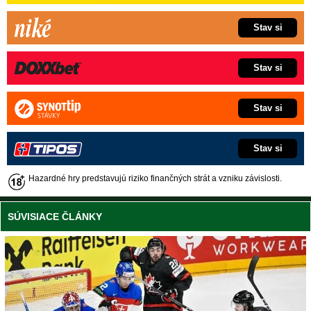
Stav si
Stav si
Stav si
Stav si
Hazardné hry predstavujú riziko finančných strát a vzniku závislosti.
SÚVISIACE ČLÁNKY