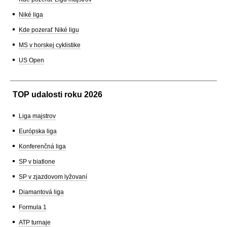
Niké liga
Kde pozerať Niké ligu
MS v horskej cyklistike
US Open
TOP udalosti roku 2026
Liga majstrov
Európska liga
Konferenčná liga
SP v biatlone
SP v zjazdovom lyžovaní
Diamantová liga
Formula 1
ATP turnaje