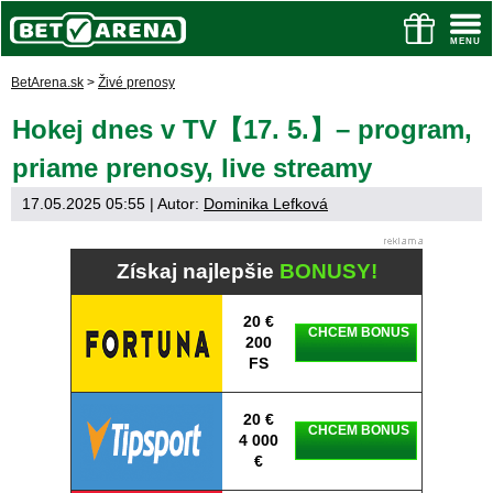
BetArena.sk
>
Živé prenosy
Hokej dnes v TV【17. 5.】– program,
priame prenosy, live streamy
17.05.2025 05:55
| Autor:
Dominika Lefková
Získaj najlepšie
BONUSY!
20 €
CHCEM BONUS
200
FS
20 €
CHCEM BONUS
4 000
€