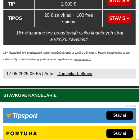
STAV SI
TIP
2 000 €
20 € za vklad + 100 free
TIPOS
STAV SI
spinov
18+ Hazardné hry predstavujú riziko finančných strát
a vzniku závislosti.
18+ Hazardné hry predstavujú riziko finančných strát a vzniku závislosti.
Hrajte zodpovedne
a pre
zábavu! Využitie bonusov je podmienené registráciou -
informácie tu
.
17.05.2025 05:55
| Autor:
Dominika Lefková
STÁVKOVÉ KANCELÁRIE
Stav si
Stav si