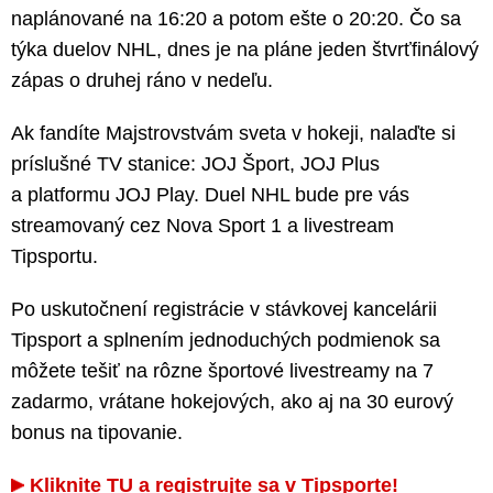
naplánované na 16:20 a potom ešte o 20:20. Čo sa
týka duelov NHL, dnes je na pláne jeden štvrťfinálový
zápas o druhej ráno v nedeľu.
Ak fandíte Majstrovstvám sveta v hokeji, nalaďte si
príslušné TV stanice: JOJ Šport, JOJ Plus
a platformu JOJ Play. Duel NHL bude pre vás
streamovaný cez Nova Sport 1 a livestream
Tipsportu.
Po uskutočnení registrácie v stávkovej kancelárii
Tipsport a splnením jednoduchých podmienok sa
môžete tešiť na rôzne športové livestreamy na 7
zadarmo, vrátane hokejových, ako aj na 30 eurový
bonus na tipovanie.
Kliknite TU a registrujte sa v Tipsporte!