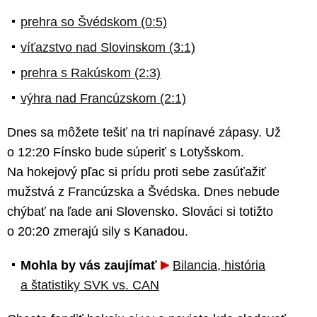
prehra so Švédskom (0:5)
víťazstvo nad Slovinskom (3:1)
prehra s Rakúskom (2:3)
výhra nad Francúzskom (2:1)
Dnes sa môžete tešiť na tri napínavé zápasy. Už
o 12:20 Fínsko bude súperiť s Lotyšskom.
Na hokejový pľac si prídu proti sebe zasúťažiť
mužstvá z Francúzska a Švédska. Dnes nebude
chýbať na ľade ani Slovensko. Slováci si totižto
o 20:20 zmerajú sily s Kanadou.
Mohla by vás zaujímať
Bilancia, história
a štatistiky SVK vs. CAN