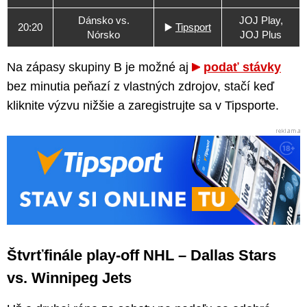
Dánsko vs.
JOJ Play,
20:20
▶️
Tipsport
Nórsko
JOJ Plus
Na zápasy skupiny B je možné aj
podať stávky
bez minutia peňazí z vlastných zdrojov, stačí keď
kliknite výzvu nižšie a zaregistrujte sa v Tipsporte.
Štvrťfinále play-off NHL – Dallas Stars
vs. Winnipeg Jets