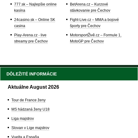
777.sk – Najlepšie online
BetArena.cz – Kurzové
kasína
stávkovanie pre Čechov
24casino.sk – Online SK
Fight-Live.cz – MMA a bojové
casina
športy pre Čechov
Play-Arena.cz - live
MotorsportŽivě.cz – Formule 1,
streamy pre Čechov
MotoGP pre Čechov
DÔLEŽITÉ INFORMÁCIE
Aktuálne August 2026
Tour de France ženy
MS hádzaná ženy U18
Liga majstrov
Slovan v Lige majstrov
Vuelta a España