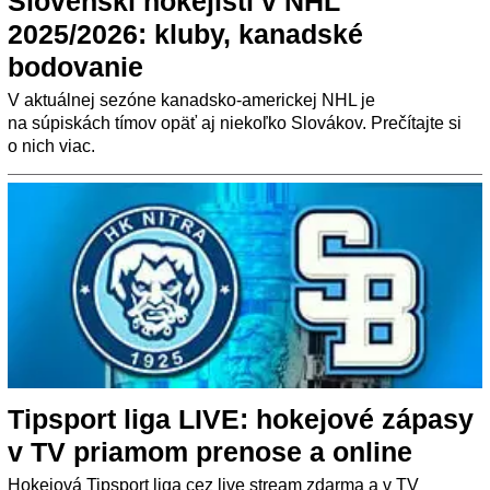
Slovenskí hokejisti v NHL
2025/2026: kluby, kanadské
bodovanie
V aktuálnej sezóne kanadsko-americkej NHL je
na súpiskách tímov opäť aj niekoľko Slovákov. Prečítajte si
o nich viac.
Tipsport liga LIVE: hokejové zápasy
v TV priamom prenose a online
Hokejová Tipsport liga cez live stream zdarma a v TV