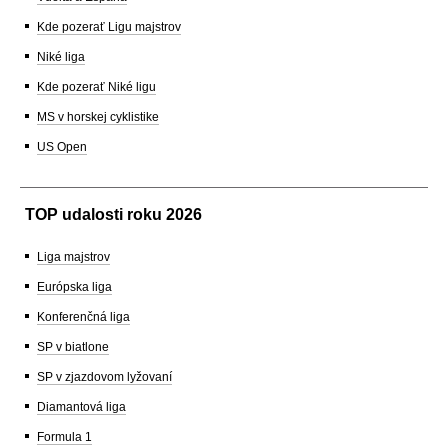
Kde pozerať Ligu majstrov
Niké liga
Kde pozerať Niké ligu
MS v horskej cyklistike
US Open
TOP udalosti roku 2026
Liga majstrov
Európska liga
Konferenčná liga
SP v biatlone
SP v zjazdovom lyžovaní
Diamantová liga
Formula 1