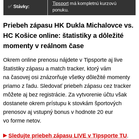
Tipsport
má kompletnú kurzovú
✅
Stávky:
ponuku.
Priebeh zápasu HK Dukla Michalovce vs.
HC Košice online: štatistiky a dôležité
momenty v reálnom čase
Okrem online prenosu nájdete v Tipsporte aj live
štatistiky zápasu a match tracker, ktorý vám
na časovej osi znázorňuje všetky dôležité momenty
priamo z ľadu. Sledovať priebeh zápasu cez tracker
môžete aj bez registrácie. Za vytvorenie účtu však
dostanete okrem prístupu k stovkám športových
prenosov aj vstupný bonus v hodnote 20 eur
vo forme netov.
Sledujte priebeh zápasu LIVE v Tipsporte TU
.