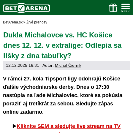
BetArena.sk
>
Živé prenosy
Dukla Michalovce vs. HC Košice
dnes 12. 12. v extralige: Odlepia sa
líšky z dna tabuľky?
12.12.2025 16:31
| Autor:
Michal Čiernik
V rámci 27. kola Tipsport ligy odohrajú Košice
ďalšie východniarske derby. Dnes o 17:30
nastúpia na ľade Michaloviec, ktoré sa pokúsia
poraziť aj tretíkrát za sebou. Sledujte zápas
online zadarmo.
▶️
Kliknite SEM a sledujte live stream na TV