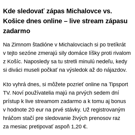
Kde sledovať zápas Michalovce vs.
Košice dnes online – live stream zápasu
zadarmo
Na Zimnom štadióne v Michalovciach si po tretíkrát
v tejto sezóne zmerajú sily domáce líšky proti rivalom
z Košíc. Naposledy sa tu stretli minulú nedeľu, kedy
si diváci museli počkať na výsledok až do nájazdov.
Kto vyhrá dnes, si môžete pozrieť online na Tipsport
TV. Noví používatelia majú na prvých sedem dní
prístup k live streamom zadarmo a k tomu aj bonus
v hodnote 20 eur na prvé stávky. Už registrovaným
hráčom stačí pre sledovanie živých prenosov raz
za mesiac pretipovať aspoň 1,20 €.