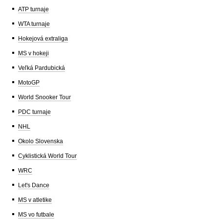
ATP turnaje
WTA turnaje
Hokejová extraliga
MS v hokeji
Veľká Pardubická
MotoGP
World Snooker Tour
PDC turnaje
NHL
Okolo Slovenska
Cyklistická World Tour
WRC
Let's Dance
MS v atletike
MS vo futbale