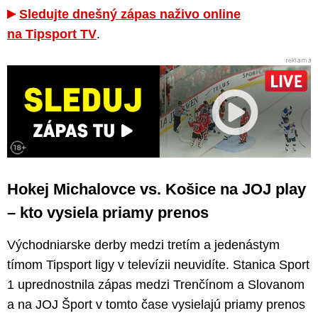
Sledujte dnešný zápas naživo online
na Tipsport TV
.
Hokej Michalovce vs. Košice na JOJ play
– kto vysiela priamy prenos
Východniarske derby medzi tretím a jedenástym
tímom Tipsport ligy v televízii neuvidíte. Stanica Sport
1 uprednostnila zápas medzi Trenčínom a Slovanom
a na JOJ Šport v tomto čase vysielajú priamy prenos