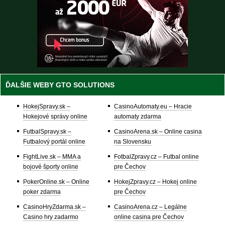
ĎALŠIE WEBY GTO SOLUTIONS
HokejSpravy.sk –
CasinoAutomaty.eu – Hracie
Hokejové správy online
automaty zdarma
FutbalSpravy.sk –
CasinoArena.sk – Online casina
Futbalový portál online
na Slovensku
FightLive.sk – MMA a
FotbalZpravy.cz – Futbal online
bojové športy online
pre Čechov
PokerOnline.sk – Online
HokejZpravy.cz – Hokej online
poker zdarma
pre Čechov
CasinoHryZdarma.sk –
CasinoArena.cz – Legálne
Casino hry zadarmo
online casina pre Čechov