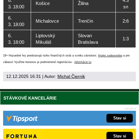
6.
4:3
Košice
Žilina
3. 18:00
sn
6.
Michalovce
Trenčín
2:6
3. 18:00
6.
Liptovský
Slovan
1:3
3. 18:00
Mikuláš
Bratislava
18+ Hazardné hry predstavujú riziko finančných strát a vzniku závislosti.
Hrajte zodpovedne
a pre
zábavu! Využitie bonusov je podmienené registráciou -
informácie tu
.
12.12.2025 16:31
| Autor:
Michal Čiernik
STÁVKOVÉ KANCELÁRIE
Stav si
Stav si