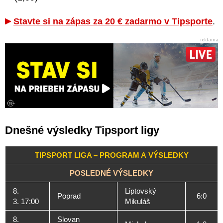
Stavte si na zápas za 20 € zadarmo v Tipsporte
.
Dnešné výsledky Tipsport ligy
TIPSPORT LIGA – PROGRAM A VÝSLEDKY
POSLEDNÉ VÝSLEDKY
8.
Liptovský
Poprad
6:0
3. 17:00
Mikuláš
8.
Slovan