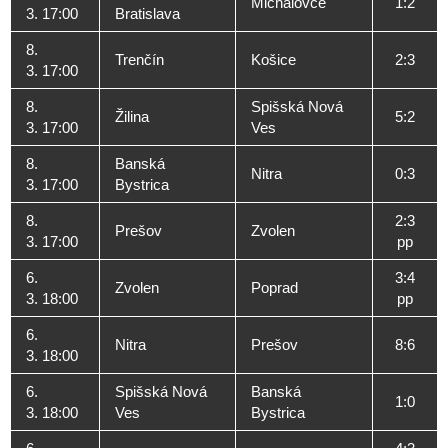
Michalovce
1:2
3. 17:00
Bratislava
8.
Trenčín
Košice
2:3
3. 17:00
8.
Spišská Nová
Žilina
5:2
3. 17:00
Ves
8.
Banská
Nitra
0:3
3. 17:00
Bystrica
8.
2:3
Prešov
Zvolen
3. 17:00
pp
6.
3:4
Zvolen
Poprad
3. 18:00
pp
6.
Nitra
Prešov
8:6
3. 18:00
6.
Spišská Nová
Banská
1:0
3. 18:00
Ves
Bystrica