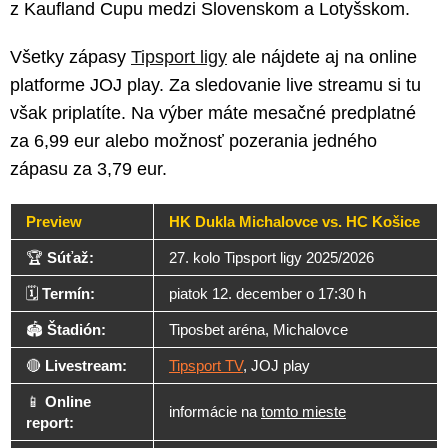
z Kaufland Cupu medzi Slovenskom a Lotyšskom.
Všetky zápasy
Tipsport ligy
ale nájdete aj na online
platforme JOJ play. Za sledovanie live streamu si tu
však priplatíte. Na výber máte mesačné predplatné
za 6,99 eur alebo možnosť pozerania jedného
zápasu za 3,79 eur.
Preview
HK Dukla Michalovce vs. HC Košice
🏆
Súťaž:
27. kolo Tipsport ligy 2025/2026
🗓️
Termín:
piatok 12. december o 17:30 h
🏟️
Štadión:
Tiposbet aréna, Michalovce
🔴
Livestream:
Tipsport TV
, JOJ play
📱
Online
informácie na
tomto mieste
report: