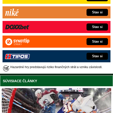
Stav si
Stav si
Stav si
Stav si
Hazardné hry predstavujú riziko finančných strát a vzniku závislosti.
SÚVISIACE ČLÁNKY