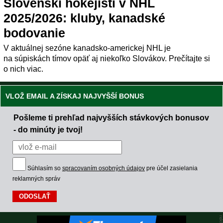
Slovenskí hokejisti v NHL
2025/2026: kluby, kanadské
bodovanie
V aktuálnej sezóne kanadsko-americkej NHL je
na súpiskách tímov opäť aj niekoľko Slovákov. Prečítajte si
o nich viac.
VLOŽ EMAIL A ZÍSKAJ NAJVYŠŠÍ BONUS
Pošleme ti prehľad najvyšších stávkových bonusov
- do minúty je tvoj!
Súhlasím so
spracovaním osobných údajov
pre účel zasielania
reklamných správ