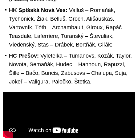
HK Spišská Nová Ves:
Valluš – Romaňák,
Tychonick, Žiak, Belluš, Groch, Ališauskas,
Vartovník, Tóth – Archambault, Giroux, Rapáč –
Teasdale, Laferriere, Turanský – Števuliak,
Viedenský, Stas – Drábek, Bortňák, Giľák;
HC Prešov:
Vyletelka – Tumanovs, Kozák, Taylor,
Novota, Semaňák, Hudec – Hannoun, Rapuzzi,
Šille – Bačo, Buncis, Zabusovs – Chalupa, Suja,
Jokeľ – Valigura, Paločko, Štetka.