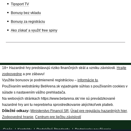
Tipsport TV
Bonusy bez vkladu
Bonusy za registráciu
Ako získať a využiť free spiny
18+ Hazardné hry predstavujú riziko finančných strát a vzniku závislosti.
Hrajte
zodpovedne
a pre zábavu!
Využitie bonusov je podmienené registráciou –
informácie tu
.
Používaním webstránky BetArena.sk vyjadrujete súhlas s používaním cookies v
súlade s nastavením vášho prehliadača.
Na webových stránkach https://www.betarena.sk/ nie sú prevádzkované
hazardné hry ani tu neprebieha sprostredkovanie akýchkoľvek platieb.
Dôležité odkazy:
Ministerstvo Financií SR
,
Úrad pre reguláciu hazardných hier
,
Zodpovedné hranie
,
Centrum pre liečbu závislostí
O nás
|
Kontakty
|
Redakčné štandardy
|
Podmienky používania