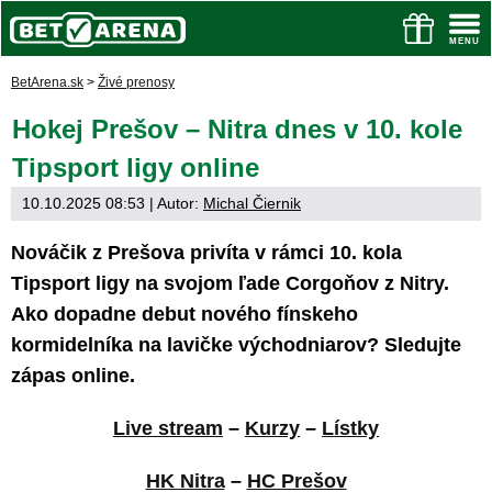
BetArena.sk
>
Živé prenosy
Hokej Prešov – Nitra dnes v 10. kole
Tipsport ligy online
10.10.2025 08:53
| Autor:
Michal Čiernik
Nováčik z Prešova privíta v rámci 10. kola
Tipsport ligy na svojom ľade Corgoňov z Nitry.
Ako dopadne debut nového fínskeho
kormidelníka na lavičke východniarov? Sledujte
zápas online.
Live stream
–
Kurzy
–
Lístky
HK Nitra
–
HC Prešov