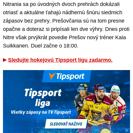
Nitrania sa po úvodných dvoch prehrách dokázali
otriasť a aktuálne ťahajú nádhernú šnúru siedmich
zápasov bez prehry. Prešovčania sú na tom presne
opačne a doteraz si pripísali len dve výhry. Dnes proti
Nitre však prvýkrát povedie Prešov nový tréner Kaia
Suikkanen. Duel začne o 18:00.
Sledujte hokejovú Tipsport ligu zadarmo.