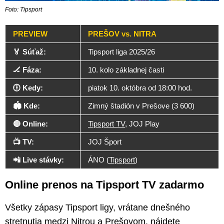
Foto: Tipsport
PREVIEW
PREŠOV vs. NITRA
🏅 Súťaž:
Tipsport liga 2025/26
🏒 Fáza:
10. kolo základnej časti
🕕 Kedy:
piatok 10. októbra od 18:00 hod.
🏟 Kde:
Zimný štadión v Prešove (3 600)
🔴 Online:
Tipsport TV,
JOJ Play
📺 TV:
JOJ Šport
📲 Live stávky:
ÁNO (
Tipsport
)
Online prenos na Tipsport TV zadarmo
Všetky zápasy Tipsport ligy, vrátane dnešného
stretnutia medzi Nitrou a Prešovom, nájdete