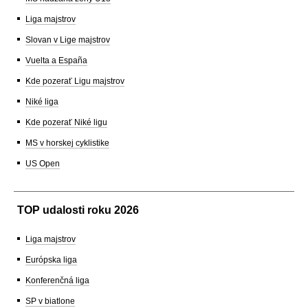
Liga majstrov
Slovan v Lige majstrov
Vuelta a España
Kde pozerať Ligu majstrov
Niké liga
Kde pozerať Niké ligu
MS v horskej cyklistike
US Open
TOP udalosti roku 2026
Liga majstrov
Európska liga
Konferenčná liga
SP v biatlone