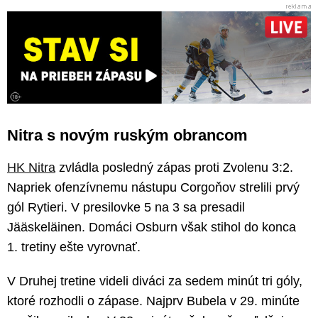
Nitra s novým ruským obrancom
HK Nitra
zvládla posledný zápas proti Zvolenu 3:2.
Napriek ofenzívnemu nástupu Corgoňov strelili prvý
gól Rytieri. V presilovke 5 na 3 sa presadil
Jääskeläinen. Domáci Osburn však stihol do konca
1. tretiny ešte vyrovnať.
V Druhej tretine videli diváci za sedem minút tri góly,
ktoré rozhodli o zápase. Najprv Bubela v 29. minúte