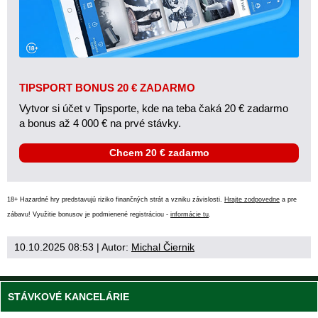
TIPSPORT BONUS 20 € ZADARMO
Vytvor si účet v Tipsporte, kde na teba čaká 20 € zadarmo
a bonus až 4 000 € na prvé stávky.
Chcem 20 € zadarmo
18+ Hazardné hry predstavujú riziko finančných strát a vzniku závislosti.
Hrajte zodpovedne
a pre
zábavu! Využitie bonusov je podmienené registráciou -
informácie tu
.
10.10.2025 08:53
| Autor:
Michal Čiernik
STÁVKOVÉ KANCELÁRIE