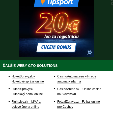
ĎALŠIE WEBY GTO SOLUTIONS
HokejSpravy.sk –
CasinoAutomaty.eu – Hracie
Hokejové správy online
automaty zdarma
FutbalSpravy.sk –
CasinoArena.sk – Online casina
Futbalový portál online
na Slovensku
FightLive.sk – MMA a
FotbalZpravy.cz – Futbal online
bojové športy online
pre Čechov