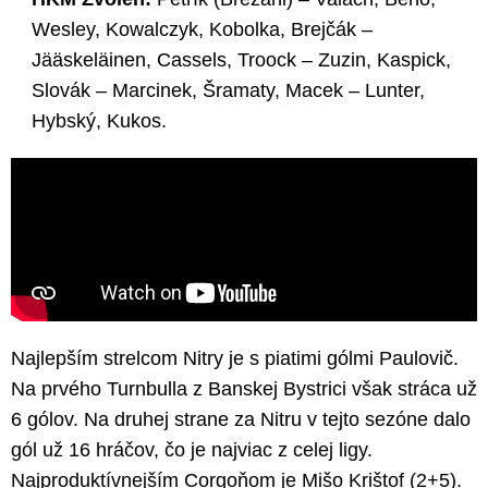
Wesley, Kowalczyk, Kobolka, Brejčák –
Jääskeläinen, Cassels, Troock – Zuzin, Kaspick,
Slovák – Marcinek, Šramaty, Macek – Lunter,
Hybský, Kukos.
Najlepším strelcom Nitry je s piatimi gólmi Paulovič.
Na prvého Turnbulla z Banskej Bystrici však stráca už
6 gólov. Na druhej strane za Nitru v tejto sezóne dalo
gól už 16 hráčov, čo je najviac z celej ligy.
Najproduktívnejším Corgoňom je Mišo Krištof (2+5).