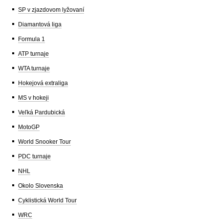
SP v zjazdovom lyžovaní
Diamantová liga
Formula 1
ATP turnaje
WTA turnaje
Hokejová extraliga
MS v hokeji
Veľká Pardubická
MotoGP
World Snooker Tour
PDC turnaje
NHL
Okolo Slovenska
Cyklistická World Tour
WRC