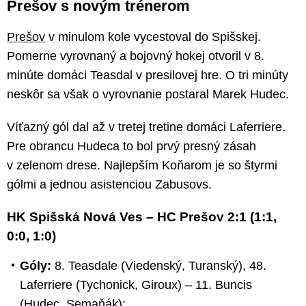
Prešov s novým trénerom
Prešov
v minulom kole vycestoval do Spišskej.
Pomerne vyrovnaný a bojovný hokej otvoril v 8.
minúte domáci Teasdal v presilovej hre. O tri minúty
neskôr sa však o vyrovnanie postaral Marek Hudec.
Víťazný gól dal až v tretej tretine domáci Laferriere.
Pre obrancu Hudeca to bol prvý presný zásah
v zelenom drese. Najlepším Koňarom je so štyrmi
gólmi a jednou asistenciou Zabusovs.
HK Spišská Nová Ves – HC Prešov 2:1 (1:1,
0:0, 1:0)
Góly:
8. Teasdale (Viedenský, Turanský), 48.
Laferriere (Tychonick, Giroux) – 11. Buncis
(Hudec, Semaňák);