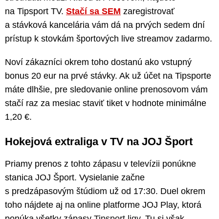
na Tipsport TV.
Stačí sa SEM
zaregistrovať
a stávková kancelária vám dá na prvých sedem dní
prístup k stovkám športových live streamov zadarmo.
Noví zákazníci okrem toho dostanú ako vstupný
bonus 20 eur na prvé stávky. Ak už účet na Tipsporte
máte dlhšie, pre sledovanie online prenosovom vám
stačí raz za mesiac staviť tiket v hodnote minimálne
1,20 €.
Hokejová extraliga v TV na JOJ Šport
Priamy prenos z tohto zápasu v televízii ponúkne
stanica JOJ Šport. Vysielanie začne
s predzápasovým štúdiom už od 17:30. Duel okrem
toho nájdete aj na online platforme JOJ Play, ktorá
ponúka všetky zápasy
Tipsport ligy
. Tu si však