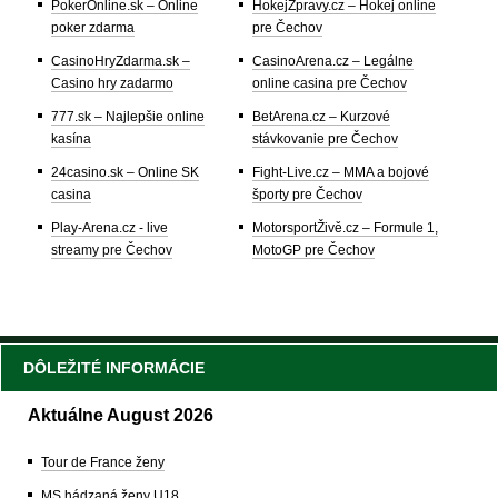
PokerOnline.sk – Online
HokejZpravy.cz – Hokej online
poker zdarma
pre Čechov
CasinoHryZdarma.sk –
CasinoArena.cz – Legálne
Casino hry zadarmo
online casina pre Čechov
777.sk – Najlepšie online
BetArena.cz – Kurzové
kasína
stávkovanie pre Čechov
24casino.sk – Online SK
Fight-Live.cz – MMA a bojové
casina
športy pre Čechov
Play-Arena.cz - live
MotorsportŽivě.cz – Formule 1,
streamy pre Čechov
MotoGP pre Čechov
DÔLEŽITÉ INFORMÁCIE
Aktuálne August 2026
Tour de France ženy
MS hádzaná ženy U18