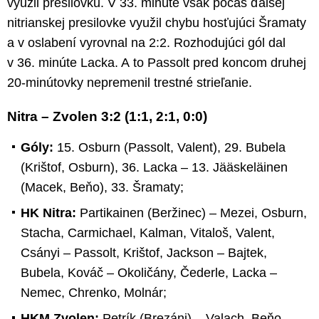
využil presilovku. V 33. minúte však počas ďalšej
nitrianskej presilovke využil chybu hosťujúci Šramaty
a v oslabení vyrovnal na 2:2. Rozhodujúci gól dal
v 36. minúte Lacka. A to Passolt pred koncom druhej
20-minútovky nepremenil trestné strieľanie.
Nitra – Zvolen 3:2 (1:1, 2:1, 0:0)
Góly:
15. Osburn (Passolt, Valent), 29. Bubela
(Krištof, Osburn), 36. Lacka – 13. Jääskeläinen
(Macek, Beňo), 33. Šramaty;
HK Nitra:
Partikainen (Beržinec) – Mezei, Osburn,
Stacha, Carmichael, Kalman, Vitaloš, Valent,
Csányi – Passolt, Krištof, Jackson – Bajtek,
Bubela, Kováč – Okoličány, Čederle, Lacka –
Nemec, Chrenko, Molnár;
HKM Zvolen:
Petrík (Brezáni) – Valach, Beňo,