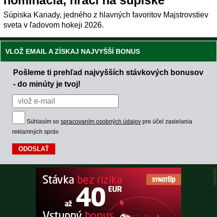
Súpiska Kanady, jedného z hlavných favoritov Majstrovstiev
sveta v ľadovom hokeji 2026.
VLOŽ EMAIL A ZÍSKAJ NAJVYŠŠÍ BONUS
Pošleme ti prehľad najvyšších stávkových bonusov
- do minúty je tvoj!
Súhlasím so
spracovaním osobných údajov
pre účel zasielania
reklamných správ