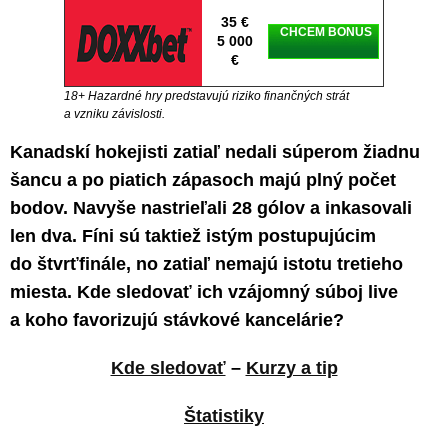
35 €
CHCEM BONUS
5 000
€
18+ Hazardné hry predstavujú riziko finančných strát
a vzniku závislosti.
Kanadskí hokejisti zatiaľ nedali súperom žiadnu
šancu a po piatich zápasoch majú plný počet
bodov. Navyše nastrieľali 28 gólov a inkasovali
len dva. Fíni sú taktiež istým postupujúcim
do štvrťfinále, no zatiaľ nemajú istotu tretieho
miesta. Kde sledovať ich vzájomný súboj live
a koho favorizujú stávkové kancelárie?
Kde sledovať
–
Kurzy a tip
Štatistiky