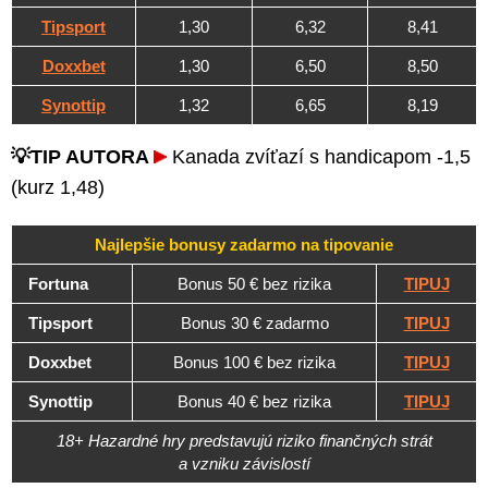
Tipsport
1,30
6,32
8,41
Doxxbet
1,30
6,50
8,50
Synottip
1,32
6,65
8,19
💡TIP AUTORA
Kanada zvíťazí s handicapom -1,5
(kurz 1,48)
Najlepšie bonusy zadarmo na tipovanie
Fortuna
Bonus 50 € bez rizika
TIPUJ
Tipsport
Bonus 30 € zadarmo
TIPUJ
Doxxbet
Bonus 100 € bez rizika
TIPUJ
Synottip
Bonus 40 € bez rizika
TIPUJ
18+ Hazardné hry predstavujú riziko finančných strát
a vzniku závislostí