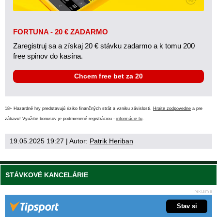
FORTUNA - 20 € ZADARMO
Zaregistruj sa a získaj 20 € stávku zadarmo a k tomu 200
free spinov do kasína.
Chcem free bet za 20
18+ Hazardné hry predstavujú riziko finančných strát a vzniku závislosti.
Hrajte zodpovedne
a pre
zábavu! Využitie bonusov je podmienené registráciou -
informácie tu
.
19.05.2025 19:27
| Autor:
Patrik Heriban
STÁVKOVÉ KANCELÁRIE
Stav si