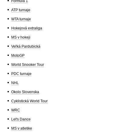
Formula 1
ATP turnaje
WTA turnaje
Hokejová extraliga
MS v hokeji
Veľká Pardubická
MotoGP
World Snooker Tour
PDC turnaje
NHL
Okolo Slovenska
Cyklistická World Tour
WRC
Let's Dance
MS v atletike