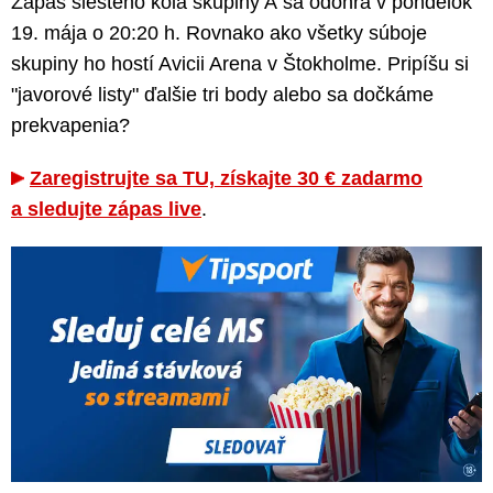
Zápas šiesteho kola skupiny A sa odohrá v pondelok
19. mája o 20:20 h. Rovnako ako všetky súboje
skupiny ho hostí Avicii Arena v Štokholme. Pripíšu si
"javorové listy" ďalšie tri body alebo sa dočkáme
prekvapenia?
Zaregistrujte sa TU, získajte 30 € zadarmo
a sledujte zápas live
.