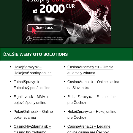
ĎALŠIE WEBY GTO SOLUTIONS
HokejSpravy.sk –
CasinoAutomaty.eu – Hracie
Hokejové správy online
automaty zdarma
FutbalSpravy.sk –
CasinoArena.sk – Online casina
Futbalový portál online
na Slovensku
FightLive.sk – MMA a
FotbalZpravy.cz – Futbal online
bojové športy online
pre Čechov
PokerOnline.sk – Online
HokejZpravy.cz – Hokej online
poker zdarma
pre Čechov
CasinoHryZdarma.sk –
CasinoArena.cz – Legálne
Casino hry zadarmo
online casina pre Čechov