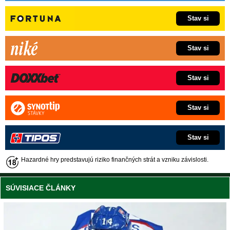
Stav si
Stav si
Stav si
Stav si
Stav si
Hazardné hry predstavujú riziko finančných strát a vzniku závislosti.
SÚVISIACE ČLÁNKY