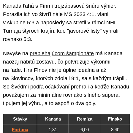
Kanada ťahá s Fínmi trojzápasovú šnúru výhier.
Porazila ich vo štvrťfinále MS 2023 4:1, vlani
v skupine 5:3 a naposledy sa stretli v rámci NHL
Turnaja štyroch krajín, kde "javorové listy" vyhrali
rovnako 5:3.
Navyše na
prebiehajúcom šampionáte
má Kanada
naozaj nabitú zostavu, čo potvrdzuje výkonmi
na ľade. Hra Fínov nie je úplne ideálna a až
na Slovincov, ktorých zdolali 9:1, sa s každým trápili.
So Švédmi podľa očakávaní prehrali a keďže Kanadu
považujem za minimálne rovnako silného súpera,
tipujem jej výhru, a to aspoň o dva góly.
Stávky
Kanada
Remíza
Fínsko
Fortuna
1,31
6,00
8,40