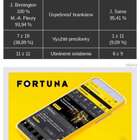
J. Binnington
100 %
J. Saros
Úspešnosť brankárov
M.-A. Fleury
95,41 %
93,94 %
7 z 18
1 z 11
Využité presilovky
(38,89 %)
(9,09 %)
11 z 11
Ubránené oslabenia
6 z 9