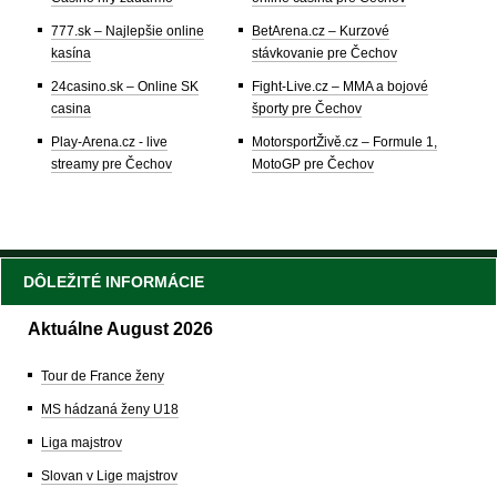
777.sk – Najlepšie online
BetArena.cz – Kurzové
kasína
stávkovanie pre Čechov
24casino.sk – Online SK
Fight-Live.cz – MMA a bojové
casina
športy pre Čechov
Play-Arena.cz - live
MotorsportŽivě.cz – Formule 1,
streamy pre Čechov
MotoGP pre Čechov
DÔLEŽITÉ INFORMÁCIE
Aktuálne August 2026
Tour de France ženy
MS hádzaná ženy U18
Liga majstrov
Slovan v Lige majstrov