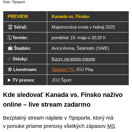
Foto: Tipsport
PREVIEW
Kanada vs. Fínsko
🏆
Súťaž:
Majstrovstvá sveta v hokeji 2025
🗓️
Termín:
pondelok 19. mája o 20:20 h
🏟️
Štadión:
Avicii Arena, Štokholm (SWE)
✅
Stávky:
Kurzy na tomto mieste
🔴
Livestream:
Tipsport TV
, JOJ Play
▶️
TV prenos:
JOJ Šport
Kde sledovať Kanada vs. Fínsko naživo
online – live stream zadarmo
Bezplatný stream nájdete v Tipsporte, ktorý má
v ponuke priame prenosy všetkých zápasov
MS