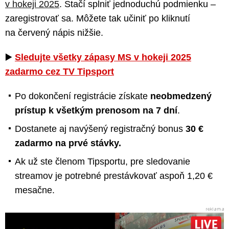
v hokeji 2025
. Stačí splniť jednoduchú podmienku –
zaregistrovať sa. Môžete tak učiniť po kliknutí
na červený nápis nižšie.
▶️
Sledujte všetky zápasy MS v hokeji 2025
zadarmo cez TV Tipsport
Po dokončení registrácie získate
neobmedzený
prístup k všetkým prenosom na 7 dní
.
Dostanete aj navýšený registračný bonus
30 €
zadarmo na prvé stávky.
Ak už ste členom Tipsportu, pre sledovanie
streamov je potrebné prestávkovať aspoň 1,20 €
mesačne.