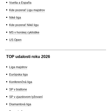
Vuelta a España
Kde pozerať Ligu majstrov
Niké liga
Kde pozerať Niké ligu
MS v horskej cyklistike
US Open
TOP udalosti roku 2026
Liga majstrov
Európska liga
Konferenčná liga
SP v biatlone
SP v zjazdovom lyžovaní
Diamantová liga