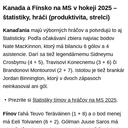
Kanada a Fínsko na MS v hokeji 2025 –
štatistiky, hráči (produktivita, strelci)
Kanaďania
majú výborných hráčov a potvrdujú to aj
štatisticky. Podľa očakávaní zbiera najviac bodov
Nate MacKinnon, ktorý má bilanciu 6 gólov a 4
asistencie. Darí sa tiež legendárnemu Sidneymu
Crosbymu (4 + 5), Travisovi Konecnemu (3 + 6) či
Brandonovi Montourovi (2 + 7). Istotou je tiež brankár
Jordan Binnington, ktorý v dvoch zápasoch
neinkasoval ani gól.
Prezrite si
štatistiky tímov a hráčov na MS 2025
.
Fínov
ťahá Teuvo Teräväinen (1 + 8) a o bod menej
má Eeli Tolvanen (6 + 2). Gólman Juuse Saros má