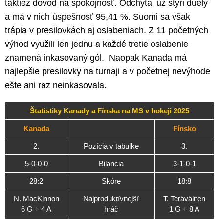
taktiež dôvod na spokojnosť. Odchytal už štyri duely
a má v nich úspešnosť 95,41 %. Suomi sa však
trápia v presilovkách aj oslabeniach. Z 11 početných
výhod využili len jednu a každé tretie oslabenie
znamená inkasovaný gól. Naopak Kanada má
najlepšie presilovky na turnaji a v početnej nevýhode
ešte ani raz neinkasovala.
Štatistiky Kanady a Fínska na MS v hokeji 2025
Kanada
Fínsko
2.
Pozícia v tabuľke
3.
5-0-0-0
Bilancia
3-1-0-1
28:2
Skóre
18:8
N. MacKinnon
Najproduktívnejší
T. Teräväinen
6 G + 4 A
hráč
1 G + 8 A