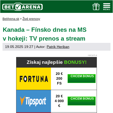
BetArena.sk
>
Živé prenosy
Kanada – Fínsko dnes na MS
v hokeji: TV prenos a stream
19.05.2025 19:27
| Autor:
Patrik Heriban
Získaj najlepšie
BONUSY!
20 €
CHCEM BONUS
200
FS
20 €
CHCEM BONUS
4 000
€