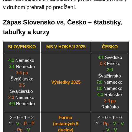
v druhom prehrali po predĺžení.
Zápas Slovensko vs. Česko – štatistiky,
tabuľky a kurzy
SLOVENSKO
MS V HOKEJI 2025
ČESKO
4:1
Švédsko
4:0
Nemecko
0:3
Fínsko
3:1
Nemecko
3:0
3:4 pp
Švajčiarsko
Švajčiarsko
Výsledky 2025
7:0
Nemecko
3:5
1:0
Nemecko
Švajčiarsko
4:0
Rakúsko
2:3
Nemecko
3:4 pp
4:0
Nemecko
Rakúsko
2 – 0 – 1 – 2
Forma
4 – 0 – 1 – 0
? –
V
–
P
–
P
(ostatných 5
? –
Pp
–
V
–
V
–
Pp
–
V
duelov)
–
V
–
V