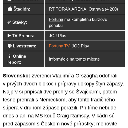
🏟️ Štadión:
RT TORAX ARENA, Ostrava (4 200)
Fortuna
má kompletnú kurzovú
✅ Stávky:
ponuku
▶️ TV Prenos:
JOJ Plus
🔴 Livestream:
Fortuna TV
, JOJ Play
📱 Online
Informácie na
tomto mieste
report:
Slovensko:
zverenci Vladimíra Országha odohrali
v prvých dvoch blokoch prípravy dokopy štyri zápasy.
Najprv si pripísali dve prehry so Švajčiarmi, potom
tesne prehrali s Nemeckom, aby tohto tradičného
súpera v druhom zápase porazili. Pri tíme nebude
dnes a ani na MS kouč Craig Ramsay. V kádri sú
pred zápasom s Českom nové prírastky; menovite