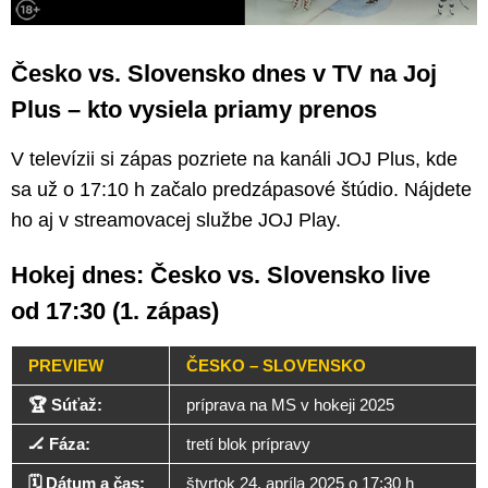
Česko vs. Slovensko dnes v TV na Joj
Plus – kto vysiela priamy prenos
V televízii si zápas pozriete na kanáli JOJ Plus, kde
sa už o 17:10 h začalo predzápasové štúdio. Nájdete
ho aj v streamovacej službe JOJ Play.
Hokej dnes: Česko vs. Slovensko live
od 17:30 (1. zápas)
PREVIEW
ČESKO – SLOVENSKO
🏆 Súťaž:
príprava na MS v hokeji 2025
🏒 Fáza:
tretí blok prípravy
🗓️ Dátum a čas:
štvrtok 24. apríla 2025 o 17:30 h