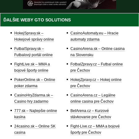
ĎALŠIE WEBY GTO SOLUTIONS
HokejSpravy.sk –
CasinoAutomaty.eu – Hracie
Hokejové správy online
automaty zdarma
FutbalSpravy.sk –
CasinoArena.sk – Online casina
Futbalový portál online
na Slovensku
FightLive.sk – MMA a
FotbalZpravy.cz – Futbal online
bojové športy online
pre Čechov
PokerOnline.sk – Online
HokejZpravy.cz – Hokej online
poker zdarma
pre Čechov
CasinoHryZdarma.sk –
CasinoArena.cz – Legálne
Casino hry zadarmo
online casina pre Čechov
777.sk – Najlepšie online
BetArena.cz – Kurzové
kasína
stávkovanie pre Čechov
24casino.sk – Online SK
Fight-Live.cz – MMA a bojové
casina
športy pre Čechov