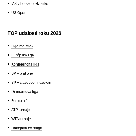
MS v horskej cyklistike
US Open
TOP udalosti roku 2026
Liga majstrov
Európska liga
Konferenčná liga
SP v biatlone
SP v zjazdovom lyžovaní
Diamantová liga
Formula 1
ATP turnaje
WTA turnaje
Hokejová extraliga