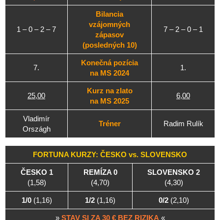
Bilancia
vzájomných
1 – 0 – 2 – 7
7 – 2 – 0 – 1
zápasov
(posledných 10)
Konečná pozícia
7.
1.
na MS 2024
Kurz na zlato
25,00
6,00
na MS 2025
Vladimír
Tréner
Radim Rulík
Országh
FORTUNA KURZY: ČESKO vs. SLOVENSKO
ČESKO 1
REMÍZA 0
SLOVENSKO 2
(1,58)
(4,70)
(4,30)
1/0
(1,16)
1/2
(1,16)
0/2
(2,10)
»
STAV SI ZA 30 € BEZ RIZIKA
«