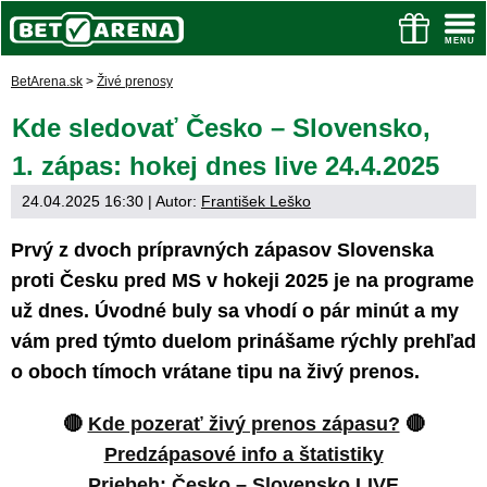
BetArena.sk
>
Živé prenosy
Kde sledovať Česko – Slovensko,
1. zápas: hokej dnes live 24.4.2025
24.04.2025 16:30
| Autor:
František Leško
Prvý z dvoch prípravných zápasov Slovenska
proti Česku pred MS v hokeji 2025 je na programe
už dnes. Úvodné buly sa vhodí o pár minút a my
vám pred týmto duelom prinášame rýchly prehľad
o oboch tímoch vrátane tipu na živý prenos.
🔴
Kde pozerať živý prenos zápasu?
🔴
Predzápasové info a štatistiky
Priebeh: Česko – Slovensko LIVE