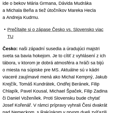
ide o bekov Mária Grmana, Dávida Mudráka
a Michala Beňa a tiež útočníkov Mareka Hecla
a Andreja Kudrnu.
Prečítajte si o zápase Česko vs. Slovensko viac
TU
Česko:
naši západní susedia a úradujúci majstri
sveta sa bavia hokejom. Je to cítiť z vyhlásení z ich
tábora, v ktorom je dobrá atmosféra a hráči sa bijú
o miesta na súpiske pre MS. Aktuálne sú v kádri
viaceré zaujímavé mená ako Michal Kempný, Jakub
Krejčík, Tomáš Kundrátek, Ondřej Beránek, Filip
Chlapík, Pavel Kousal, Michael Špaček, Filip Zadina
či Daniel Voženílek. Proti Slovensku bude chytať
Josef Kořenář. V rámci prípravy vyhrali Česi dvakrát
nad Nemeckom, s Rakúskom v prvom dueli zvíťazili,