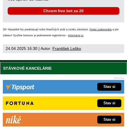
Chcem free bet za 20
18+ Hazardné hry predstavujú riziko finančných strát a vzniku závislosti.
Hrajte zodpovedne
a pre
zábavu! Využitie bonusov je podmienené registráciou -
informácie tu
.
24.04.2025 16:30
| Autor:
František Leško
STÁVKOVÉ KANCELÁRIE
Stav si
Stav si
Stav si