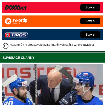
Stav si
Stav si
Stav si
Hazardné hry predstavujú riziko finančných strát a vzniku závislosti.
SÚVISIACE ČLÁNKY