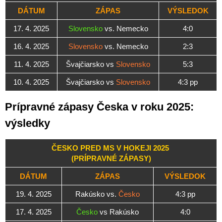
DÁTUM
ZÁPAS
VÝSLEDOK
17. 4. 2025
Slovensko
vs. Nemecko
4:0
16. 4. 2025
Slovensko
vs. Nemecko
2:3
11. 4. 2025
Švajčiarsko vs
Slovensko
5:3
10. 4. 2025
Švajčiarsko vs
Slovensko
4:3 pp
Prípravné zápasy Česka v roku 2025:
výsledky
ČESKO PRED MS V HOKEJI 2025
(PRÍPRAVNÉ ZÁPASY)
DÁTUM
ZÁPAS
VÝSLEDOK
19. 4. 2025
Rakúsko vs.
Česko
4:3 pp
17. 4. 2025
Česko
vs Rakúsko
4:0