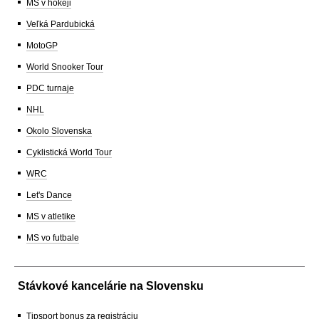
MS v hokeji
Veľká Pardubická
MotoGP
World Snooker Tour
PDC turnaje
NHL
Okolo Slovenska
Cyklistická World Tour
WRC
Let's Dance
MS v atletike
MS vo futbale
Stávkové kancelárie na Slovensku
Tipsport bonus za registráciu