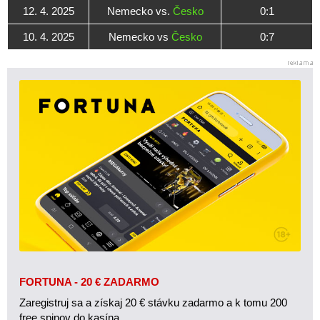
12. 4. 2025
Nemecko vs.
Česko
0:1
10. 4. 2025
Nemecko vs
Česko
0:7
FORTUNA - 20 € ZADARMO
Zaregistruj sa a získaj 20 € stávku zadarmo a k tomu 200
free spinov do kasína.