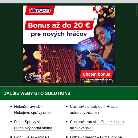
ĎALŠIE WEBY GTO SOLUTIONS
HokejSpravy.sk –
CasinoAutomaty.eu – Hracie
Hokejové správy online
automaty zdarma
FutbalSpravy.sk –
CasinoArena.sk – Online casina
Futbalový portál online
na Slovensku
FightLive.sk – MMA a
FotbalZpravy.cz – Futbal online