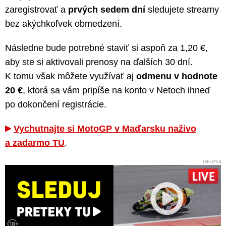
zaregistrovať a
prvých sedem dní
sledujete streamy
bez akýchkoľvek obmedzení.
Následne bude potrebné staviť si aspoň za 1,20 €,
aby ste si aktivovali prenosy na ďalších 30 dní.
K tomu však môžete využívať aj
odmenu v hodnote
20 €
, ktorá sa vám pripíše na konto v Netoch ihneď
po dokončení registrácie.
Vychutnajte si MotoGP v Maďarsku naživo
a zadarmo TU
.