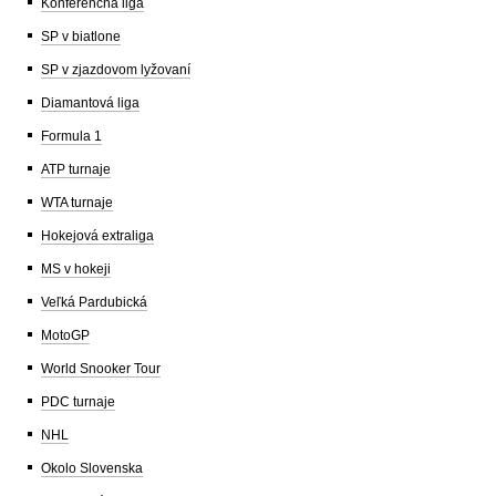
Konferenčná liga
SP v biatlone
SP v zjazdovom lyžovaní
Diamantová liga
Formula 1
ATP turnaje
WTA turnaje
Hokejová extraliga
MS v hokeji
Veľká Pardubická
MotoGP
World Snooker Tour
PDC turnaje
NHL
Okolo Slovenska