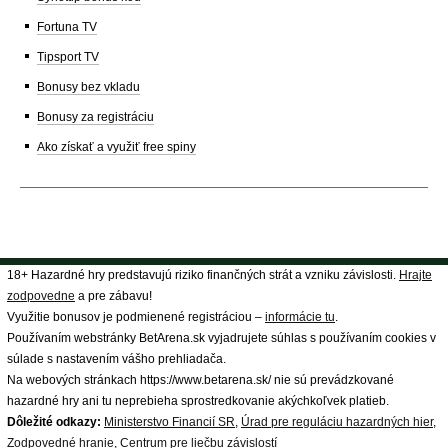
Fortuna TV
Tipsport TV
Bonusy bez vkladu
Bonusy za registráciu
Ako získať a využiť free spiny
18+ Hazardné hry predstavujú riziko finančných strát a vzniku závislosti.
Hrajte
zodpovedne
a pre zábavu!
Využitie bonusov je podmienené registráciou –
informácie tu
.
Používaním webstránky BetArena.sk vyjadrujete súhlas s používaním cookies v
súlade s nastavením vášho prehliadača.
Na webových stránkach https://www.betarena.sk/ nie sú prevádzkované
hazardné hry ani tu neprebieha sprostredkovanie akýchkoľvek platieb.
Dôležité odkazy:
Ministerstvo Financií SR
,
Úrad pre reguláciu hazardných hier
,
Zodpovedné hranie
,
Centrum pre liečbu závislostí