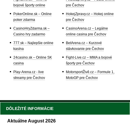
bojové športy online
pre Čechov
PokerOnline.sk – Online
HokejZpravy.cz – Hokej online
poker zdarma
pre Čechov
CasinoHryZdarma.sk –
CasinoArena.cz – Legálne
Casino hry zadarmo
online casina pre Čechov
777.sk – Najlepšie online
BetArena.cz – Kurzové
kasína
stávkovanie pre Čechov
24casino.sk – Online SK
Fight-Live.cz – MMA a bojové
casina
športy pre Čechov
Play-Arena.cz - live
MotorsportŽivě.cz – Formule 1,
streamy pre Čechov
MotoGP pre Čechov
DÔLEŽITÉ INFORMÁCIE
Aktuálne August 2026