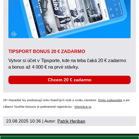
TIPSPORT BONUS 20 € ZADARMO
Vytvor si účet v Tipsporte, kde na teba čaká 20 € zadarmo
a bonus až 4 000 € na prvé stávky.
Chcem 20 € zadarmo
18+ Hazardné hry predstavujú riziko finančných strát a vzniku závislosti.
Hrajte zodpovedne
a pre
zábavu! Využitie bonusov je podmienené registráciou -
informácie tu
.
23.08.2025 10:36
| Autor:
Patrik Heriban