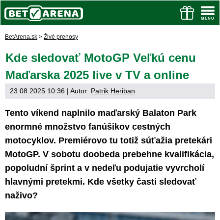
BetArena.sk
>
Živé prenosy
Kde sledovať MotoGP Veľkú cenu
Maďarska 2025 live v TV a online
23.08.2025 10:36
| Autor:
Patrik Heriban
Tento víkend naplnilo maďarský Balaton Park
enormné množstvo fanúšikov cestných
motocyklov. Premiérovo tu totiž súťažia pretekári
MotoGP. V sobotu doobeda prebehne kvalifikácia,
popoludní šprint a v nedeľu podujatie vyvrcholí
hlavnými pretekmi. Kde všetky časti sledovať
naživo?