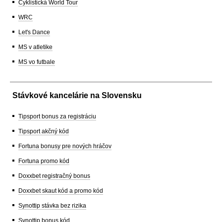
Cyklistická World Tour
WRC
Let's Dance
MS v atletike
MS vo futbale
Stávkové kancelárie na Slovensku
Tipsport bonus za registráciu
Tipsport akčný kód
Fortuna bonusy pre nových hráčov
Fortuna promo kód
Doxxbet registračný bonus
Doxxbet skaut kód a promo kód
Synottip stávka bez rizika
Synottip bonus kód