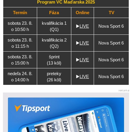
Program VC Maďarska 2025
Termín
Fáza
Online
TV
sobota 23. 8.
kvalifikácia 1
▶️
LIVE
Nova Sport 6
o 10:50 h
(Q1)
sobota 23. 8.
kvalifikácia 2
▶️
LIVE
Nova Sport 6
o 11:15 h
(Q2)
sobota 23. 8.
šprint
▶️
LIVE
Nova Sport 6
o 15:00 h
(13 kôl)
nedeľa 24. 8.
preteky
▶️
LIVE
Nova Sport 6
o 14:00 h
(26 kôl)