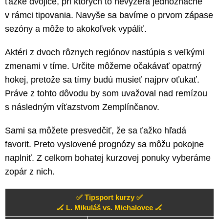
ťažké dvojice, pri ktorých to nevyzerá jednoznačne
v rámci tipovania. Navyše sa bavíme o prvom zápase
sezóny a môže to akokoľvek vypáliť.
Aktéri z dvoch rôznych regiónov nastúpia s veľkými
zmenami v tíme. Určite môžeme očakávať opatrný
hokej, pretože sa tímy budú musieť najprv oťukať.
Práve z tohto dôvodu by som uvažoval nad remízou
s následným víťazstvom Zemplínčanov.
Sami sa môžete presvedčiť, že sa ťažko hľadá
favorit. Preto vyslovené prognózy sa môžu pokojne
naplniť. Z celkom bohatej kurzovej ponuky vyberáme
zopár z nich.
✅ Tipsport kurzy ✅
🏒 L. Mikuláš vs. Michalovce 🏒