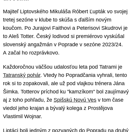
Majiteľ Liptovského Mikuláša Róbert Ľupták vo svojej
tretej sezóne v klube to skúša s ďalším novým
koučom. Po Jurajovi Faithovi a Peterisovi Skudrovi je
to Aleš Totter. Český lodivod si premiérovo vyskúšal
slovenský angažmán v Poprade v sezóne 2023/24.
A začal ho rozprávkovo.
Každoročnou väčšou udalosťou leta pod Tatrami je
Tatranský pohár
. Vtedy ho Popradčania vyhrali, tento
rok si to zopakovali, ale už pod vlajkou trénera Jána
Šimka. Totterov príchod ku "kamzíkom" bol zaujímavý
aj z toho pohľadu, že
Spišskú Novú Ves
v tom čase
viedol jeho krajan a bývalý kolega z Prostějova
Vlastimil Wojnar.
Liptáci boli jedným z pozvaných do Popradu na druhý