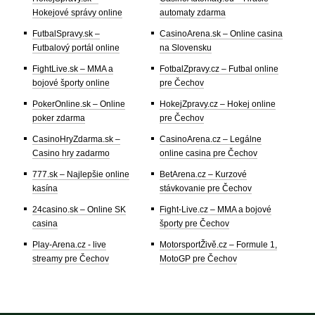
Hokejové správy online
automaty zdarma
FutbalSpravy.sk –
CasinoArena.sk – Online casina
Futbalový portál online
na Slovensku
FightLive.sk – MMA a
FotbalZpravy.cz – Futbal online
bojové športy online
pre Čechov
PokerOnline.sk – Online
HokejZpravy.cz – Hokej online
poker zdarma
pre Čechov
CasinoHryZdarma.sk –
CasinoArena.cz – Legálne
Casino hry zadarmo
online casina pre Čechov
777.sk – Najlepšie online
BetArena.cz – Kurzové
kasína
stávkovanie pre Čechov
24casino.sk – Online SK
Fight-Live.cz – MMA a bojové
casina
športy pre Čechov
Play-Arena.cz - live
MotorsportŽivě.cz – Formule 1,
streamy pre Čechov
MotoGP pre Čechov