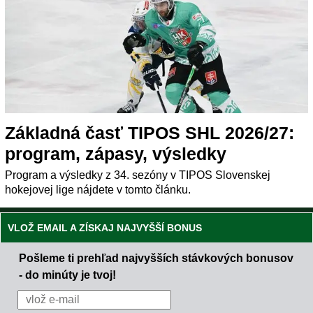
Základná časť TIPOS SHL 2026/27:
program, zápasy, výsledky
Program a výsledky z 34. sezóny v TIPOS Slovenskej
hokejovej lige nájdete v tomto článku.
VLOŽ EMAIL A ZÍSKAJ NAJVYŠŠÍ BONUS
Pošleme ti prehľad najvyšších stávkových bonusov
- do minúty je tvoj!