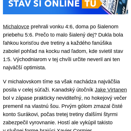
Michalovce
prehrali vonku 4:6, doma po šialenom
priebehu 5:6. Prečo to malo šialený dej? Dukla bola
ľahkou korisťou dve tretiny a každého fanúšika
zabolel pohľad na kocku nad ľadom, kde svietil stav
1:5. Východniarom v tej chvíli určite neveril ani ten
najväčší optimista.
V michalovskom tíme sa však nachádza najväčšia
posila v celej súťaži. Kanadský útočník
Jake Virtanen
bol v zápase prakticky neviditeľný, no hokejový večer
premenil na vlastnú šou. Prvým gólom zmazal čisté
konto Surákovi, počas tretej tretiny ďalšími štyrmi
zabezpečil vyrovnanie. Hostí ale vykúpil takisto
v slušnej forme hrajúci Xavier Cormier.