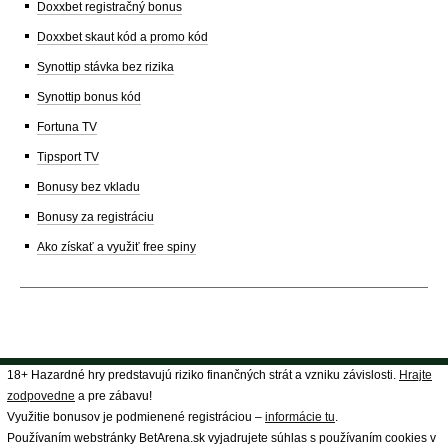
Doxxbet registračný bonus
Doxxbet skaut kód a promo kód
Synottip stávka bez rizika
Synottip bonus kód
Fortuna TV
Tipsport TV
Bonusy bez vkladu
Bonusy za registráciu
Ako získať a využiť free spiny
18+ Hazardné hry predstavujú riziko finančných strát a vzniku závislosti.
Hrajte
zodpovedne
a pre zábavu!
Využitie bonusov je podmienené registráciou –
informácie tu
.
Používaním webstránky BetArena.sk vyjadrujete súhlas s používaním cookies v