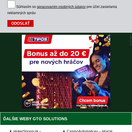
Súhlasím so
spracovaním osobných údajov
pre účel zasielania
reklamných správ
ĎALŠIE WEBY GTO SOLUTIONS
HokejSpravy.sk –
CasinoAutomaty.eu – Hracie