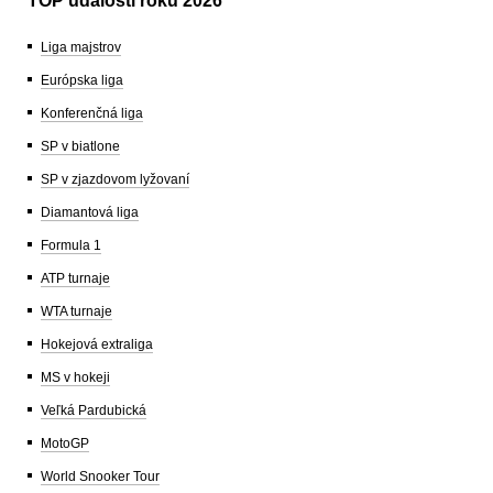
TOP udalosti roku 2026
Liga majstrov
Európska liga
Konferenčná liga
SP v biatlone
SP v zjazdovom lyžovaní
Diamantová liga
Formula 1
ATP turnaje
WTA turnaje
Hokejová extraliga
MS v hokeji
Veľká Pardubická
MotoGP
World Snooker Tour