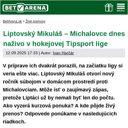
BetArena.sk
>
Živé prenosy
Liptovský Mikuláš – Michalovce dnes
naživo v hokejovej Tipsport lige
12.09.2025 17:33
| Autor:
Ivan Harčár
V príprave ich dvakrát porazili, na začiatku ligy si
veria ešte viac. Liptovský Mikuláš otvorí nový
ročník súbojom v domácom prostredí proti
Michalovciam. Môže ísť o zaujímavý zápas,
pretože Liptáci už by nemali byť len do počtu.
Ako vyzerá kurzová ponuka? A kde pôjde živý
prenos? Odpovede ponúkame v nasledujúcich
riadkoch.