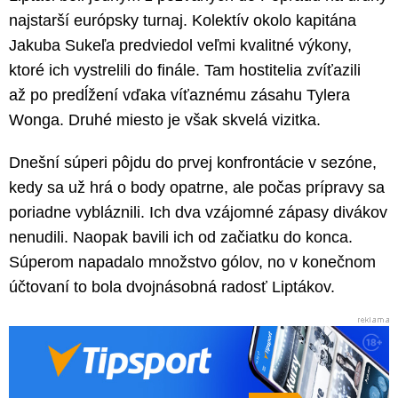
najstarší európsky turnaj. Kolektív okolo kapitána
Jakuba Sukeľa predviedol veľmi kvalitné výkony,
ktoré ich vystrelili do finále. Tam hostitelia zvíťazili
až po predĺžení vďaka víťaznému zásahu Tylera
Wonga. Druhé miesto je však skvelá vizitka.
Dnešní súperi pôjdu do prvej konfrontácie v sezóne,
kedy sa už hrá o body opatrne, ale počas prípravy sa
poriadne vybláznili. Ich dva vzájomné zápasy divákov
nenudili. Naopak bavili ich od začiatku do konca.
Súperom napadalo množstvo gólov, no v konečnom
účtovaní to bola dvojnásobná radosť Liptákov.