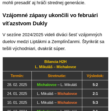
mohli presadiť aj hráči strednej generácie.
Vzájomné zápasy ukončili vo februári
víťazstvom Dukly
V sezóne 2024/2025 videli diváci šesť vzájomných
duelov medzi Liptákmi a Zemplínčanmi. Štyrikrát sa
tešili východniari, dvakrát súper.
Bilancia H2H
L. Mikuláš – Michalovce
Termín:
Stretnutie:
Výsledok:
28. 02. 2025
Michalovce
– L. Mikuláš
5:2
24. 01. 2025
L. Mikuláš –
Michalovce
2:1
10. 01. 2025
L. Mikuláš –
Michalovce
5:3