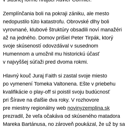
Zemplínčania boli na pokraji zániku, ale mesto
nedopustilo túto katastrofu. Obrovské dlhy boli
vyrovnané, klubové štruktúry obsadili noví manažéri
až na jedného. Domov prišiel Peter Tirpák, ktorý
svoje skúseností odovzdával v susednom
Humennom a umožnil mu historickú účasť
v najvyššej súťaži pred dvoma rokmi.
Hlavný kouč Juraj Faith si zastal svoje miesto
po vymenení Tomeka Valtonena. Ešte v priebehu
kvalifikácie o play-off si poistil svoju budúcnosť
pri Šírave na ďalšie dva roky. V rozhovore
pre miestny regionálny web
novinyzemplina.sk
prezradil, že veľa očakáva od skúseného matadora
Mareka Bartánusa, no zároveň poukázal, že už by sa