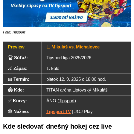
Foto: Tipsport
Preview
L. Mikuláš vs. Michalovce
🏆
Súťaž:
Tipsport liga 2025/2026
🏒
Zápas:
1. kolo
📅
Termín:
piatok 12. 9. 2025 o 18:00 hod.
🏟️
Kde:
TITAN aréna Liptovský Mikuláš
✅
Kurzy:
ÁNO (
Tipsport
)
🔴
Naživo:
Tipsport TV
| JOJ Play
Kde sledovať dnešný hokej cez live