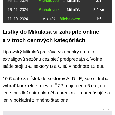
26. 12. 2024
Michalovce
– L. Mikuláš
2:1
19. 11. 2024
Michalovce
– L. Mikuláš
2:1 sn
11. 10. 2024
L. Mikuláš –
Michalovce
1:5
Lístky do Mikuláša si zakúpite online
a v troch cenových kategóriách
Liptovský Mikuláš predáva vstupenky na túto
extraligovú sezónu cez sieť
predpredaj.sk
. Voľné
státie stojí 8 €, sektory B a C sú v hodnote 12 eur.
10 € dáte za lístok do sektorov A, D i E, kde si treba
vybrať konkrétne miesto. ŤZP majú cenu 6 eur, no
len s predložením platného preukazu a predávajú sa
len v pokladni zimného štadióna.