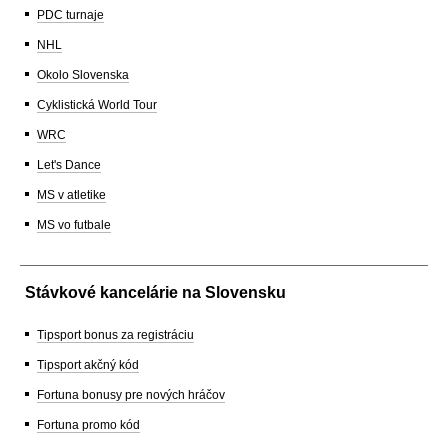
PDC turnaje
NHL
Okolo Slovenska
Cyklistická World Tour
WRC
Let's Dance
MS v atletike
MS vo futbale
Stávkové kancelárie na Slovensku
Tipsport bonus za registráciu
Tipsport akčný kód
Fortuna bonusy pre nových hráčov
Fortuna promo kód