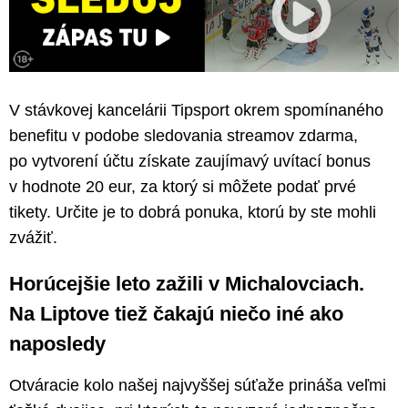
V stávkovej kancelárii Tipsport okrem spomínaného
benefitu v podobe sledovania streamov zdarma,
po vytvorení účtu získate zaujímavý uvítací bonus
v hodnote 20 eur, za ktorý si môžete podať prvé
tikety. Určite je to dobrá ponuka, ktorú by ste mohli
zvážiť.
Horúcejšie leto zažili v Michalovciach.
Na Liptove tiež čakajú niečo iné ako
naposledy
Otváracie kolo našej najvyššej súťaže prináša veľmi