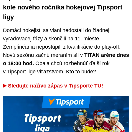
kole nového ročníka hokejovej Tipsport
ligy
Domáci hokejisti sa vlani nedostali do žiadnej
vyraďovacej fázy a skončili na 11. mieste.
Zemplínčania nepostúpili z kvalifikácie do play-off.
Novú sezónu začnú meraním síl v
TITAN aréne dnes
o 18:00 hod.
Obaja chcú rozbehnúť ďalší rok
v Tipsport lige víťazstvom. Kto to bude?
Sledujte naživo zápas v Tipsporte TU!