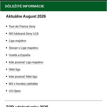
DÔLEŽITÉ INFORMÁCIE
Aktuálne August 2026
Tour de France ženy
MS hádzaná ženy U18
Liga majstrov
Slovan v Lige majstrov
Vuelta a España
Kde pozerať Ligu majstrov
Niké liga
Kde pozerať Niké ligu
MS v horskej cyklistike
US Open