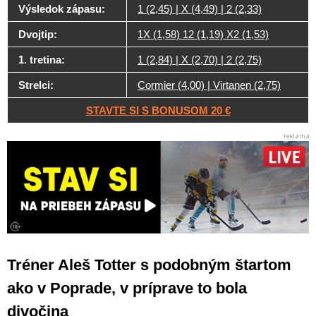
Výsledok zápasu:
1 (2,45) | X (4,49) | 2 (2,33)
Dvojtip:
1X (1,58) 12 (1,19) X2 (1,53)
1. tretina:
1 (2,84) | X (2,70) | 2 (2,75)
Strelci:
Cormier (4,00) | Virtanen (2,75)
STAVTE SI S BONUSOM 20 €
Tréner Aleš Totter s podobným štartom
ako v Poprade, v príprave to bola
divočina