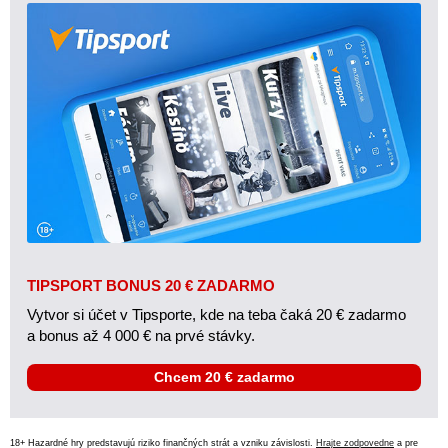
TIPSPORT BONUS 20 € ZADARMO
Vytvor si účet v Tipsporte, kde na teba čaká 20 € zadarmo
a bonus až 4 000 € na prvé stávky.
Chcem 20 € zadarmo
18+ Hazardné hry predstavujú riziko finančných strát a vzniku závislosti.
Hrajte zodpovedne
a pre