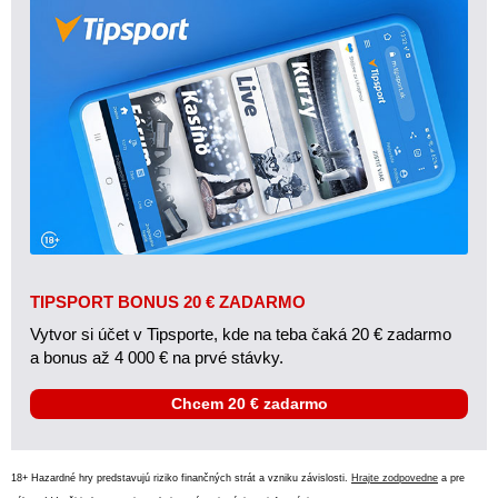
TIPSPORT BONUS 20 € ZADARMO
Vytvor si účet v Tipsporte, kde na teba čaká 20 € zadarmo
a bonus až 4 000 € na prvé stávky.
Chcem 20 € zadarmo
18+ Hazardné hry predstavujú riziko finančných strát a vzniku závislosti.
Hrajte zodpovedne
a pre