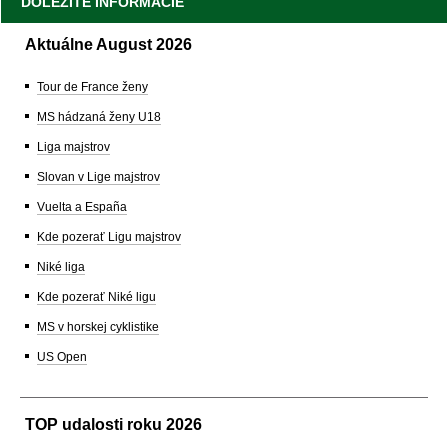
DÔLEŽITÉ INFORMÁCIE
Aktuálne August 2026
Tour de France ženy
MS hádzaná ženy U18
Liga majstrov
Slovan v Lige majstrov
Vuelta a España
Kde pozerať Ligu majstrov
Niké liga
Kde pozerať Niké ligu
MS v horskej cyklistike
US Open
TOP udalosti roku 2026