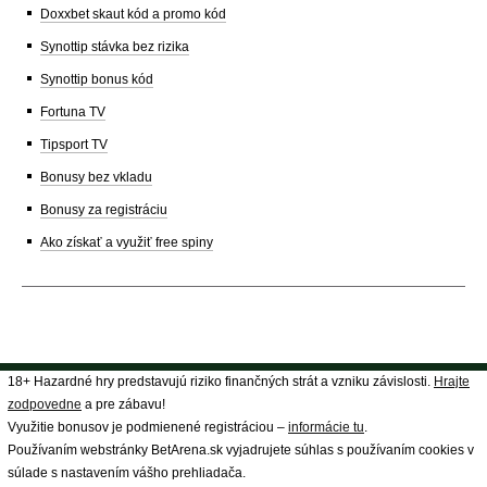
Doxxbet skaut kód a promo kód
Synottip stávka bez rizika
Synottip bonus kód
Fortuna TV
Tipsport TV
Bonusy bez vkladu
Bonusy za registráciu
Ako získať a využiť free spiny
18+ Hazardné hry predstavujú riziko finančných strát a vzniku závislosti.
Hrajte
zodpovedne
a pre zábavu!
Využitie bonusov je podmienené registráciou –
informácie tu
.
Používaním webstránky BetArena.sk vyjadrujete súhlas s používaním cookies v
súlade s nastavením vášho prehliadača.