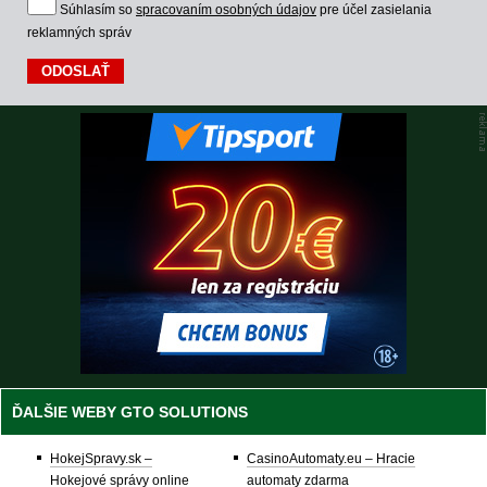
Súhlasím so
spracovaním osobných údajov
pre účel zasielania
reklamných správ
ĎALŠIE WEBY GTO SOLUTIONS
HokejSpravy.sk –
CasinoAutomaty.eu – Hracie
Hokejové správy online
automaty zdarma