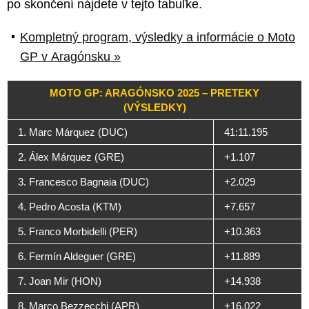
po skončení nájdete v tejto tabuľke.
Kompletný program, výsledky a informácie o Moto
GP v Aragónsku »
MOTO GP: ARAGÓNSKO 2025 – PRETEKY
(VÝSLEDKY)
1. Marc Márquez (DUC)
41:11.195
2. Álex Márquez (GRE)
+1.107
3. Francesco Bagnaia (DUC)
+2.029
4. Pedro Acosta (KTM)
+7.657
5. Franco Morbidelli (PER)
+10.363
6. Fermín Aldeguer (GRE)
+11.889
7. Joan Mir (HON)
+14.938
8. Marco Bezzecchi (APR)
+16.022