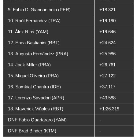
9. Fabio Di Giannantonio (PER)
+18.321
10. Raúl Fernández (TRA)
+19.190
11. Álex Rins (YAM)
+19.646
12. Enea Bastianini (RBT)
+24.624
13. Augusto Fernández (PRA)
+25.986
14. Jack Miller (PRA)
+26.761
15. Miguel Oliveira (PRA)
+27.122
16. Somkiat Chantra (IDE)
+37.117
17. Lorenzo Savadori (APR)
+43.588
18. Maverick Viñales (RBT)
+1:26.319
DNF Fabio Quartararo (YAM)
-
DNF Brad Binder (KTM)
-