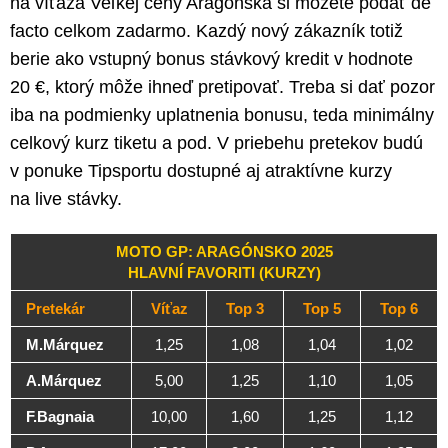
na víťaza Veľkej ceny Aragónska si môžete podať de
facto celkom zadarmo. Kazdý nový zákazník totiž
berie ako vstupný bonus stávkový kredit v hodnote
20 €, ktorý môže ihneď pretipovať. Treba si dať pozor
iba na podmienky uplatnenia bonusu, teda minimálny
celkový kurz tiketu a pod. V priebehu pretekov budú
v ponuke Tipsportu dostupné aj atraktívne kurzy
na live stávky.
MOTO GP: ARAGÓNSKO 2025
HLAVNÍ FAVORITI (KURZY)
Pretekár
Víťaz
Top 3
Top 5
Top 6
M.Márquez
1,25
1,08
1,04
1,02
A.Márquez
5,00
1,25
1,10
1,05
F.Bagnaia
10,00
1,60
1,25
1,12