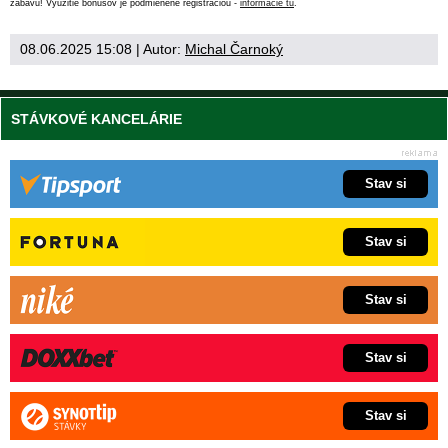
zábavu! Využitie bonusov je podmienené registráciou -
informácie tu
.
08.06.2025 15:08
| Autor:
Michal Čarnoký
STÁVKOVÉ KANCELÁRIE
Stav si
Stav si
Stav si
Stav si
Stav si