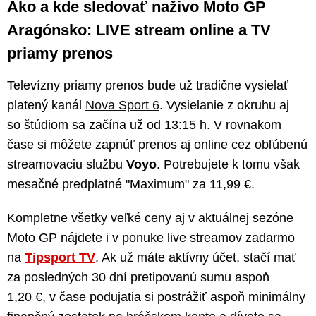
Ako a kde sledovať naživo Moto GP
Aragónsko: LIVE stream online a TV
priamy prenos
Televízny priamy prenos bude už tradične vysielať
platený kanál
Nova Sport 6
. Vysielanie z okruhu aj
so štúdiom sa začína už od 13:15 h. V rovnakom
čase si môžete zapnúť prenos aj online cez obľúbenú
streamovaciu službu
Voyo
. Potrebujete k tomu však
mesačné predplatné "Maximum" za 11,99 €.
Kompletne všetky veľké ceny aj v aktuálnej sezóne
Moto GP nájdete i v ponuke live streamov zadarmo
na
Tipsport TV
. Ak už máte aktívny účet, stačí mať
za posledných 30 dní pretipovanú sumu aspoň
1,20 €, v čase podujatia si postrážiť aspoň minimálny