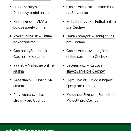
FutbalSpravy.sk –
CasinoArena.sk – Online casina
Futbalový portál online
na Slovensku
FightLive.sk – MMA a
FotbalZpravy.cz – Futbal online
bojové športy online
pre Čechov
PokerOnline.sk – Online
HokejZpravy.cz – Hokej online
poker zdarma
pre Čechov
CasinoHryZdarma.sk –
CasinoArena.cz – Legálne
Casino hry zadarmo
online casina pre Čechov
777.sk – Najlepšie online
BetArena.cz – Kurzové
kasína
stávkovanie pre Čechov
24casino.sk – Online SK
Fight-Live.cz – MMA a bojové
casina
športy pre Čechov
Play-Arena.cz - live
MotorsportŽivě.cz – Formule 1,
streamy pre Čechov
MotoGP pre Čechov