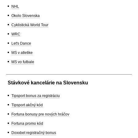
NHL
Okolo Slovenska
Cyklistická World Tour
WRC
Let's Dance
MS v atletike
MS vo futbale
Stávkové kancelárie na Slovensku
Tipsport bonus za registráciu
Tipsport akčný kód
Fortuna bonusy pre nových hráčov
Fortuna promo kód
Doxxbet registračný bonus