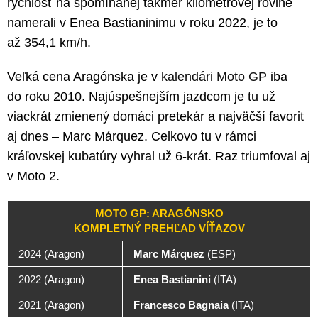
rýchlosť na spomínanej takmer kilometrovej rovine
namerali v Enea Bastianinimu v roku 2022, je to
až 354,1 km/h.
Veľká cena Aragónska je v
kalendári Moto GP
iba
do roku 2010. Najúspešnejším jazdcom je tu už
viackrát zmienený domáci pretekár a najväčší favorit
aj dnes – Marc Márquez. Celkovo tu v rámci
kráľovskej kubatúry vyhral už 6-krát. Raz triumfoval aj
v Moto 2.
MOTO GP: ARAGÓNSKO
KOMPLETNÝ PREHĽAD VÍŤAZOV
2024 (Aragon)
Marc Márquez
(ESP)
2022 (Aragon)
Enea Bastianini
(ITA)
2021 (Aragon)
Francesco Bagnaia
(ITA)