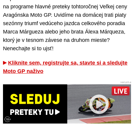
na programe hlavné preteky tohtoročnej Veľkej ceny
Aragónska Moto GP. Uvidíme na domácej trati piaty
sezónny triumf vedúceho jazdca celkového poradia
Marca Márgueza alebo jeho brata Álexa Márqueza,
ktorý je v tesnom závese na druhom mieste?
Nenechajte si to ujsť!
Kliknite sem, registrujte sa, stavte si a sledujte
Moto GP naživo