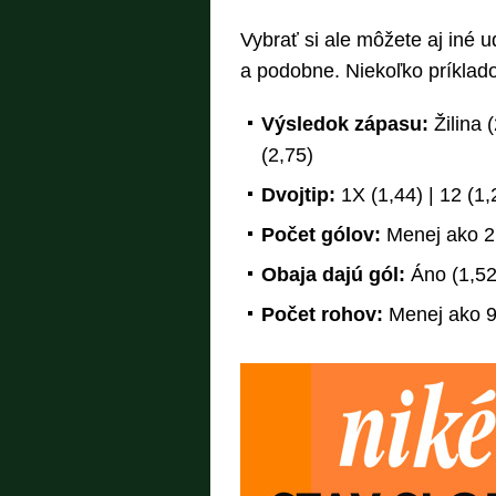
Vybrať si ale môžete aj iné u
a podobne. Niekoľko príklado
Výsledok zápasu:
Žilina 
(2,75)
Dvojtip:
1X (1,44) | 12 (1,
Počet gólov:
Menej ako 2,5
Obaja dajú gól:
Áno (1,52)
Počet rohov:
Menej ako 9,