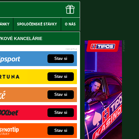
LÁNKY
SPOLOČENSKÉ STÁVKY
O NÁS
VKOVÉ KANCELÁRIE
Stav si
Stav si
Stav si
Stav si
Stav si