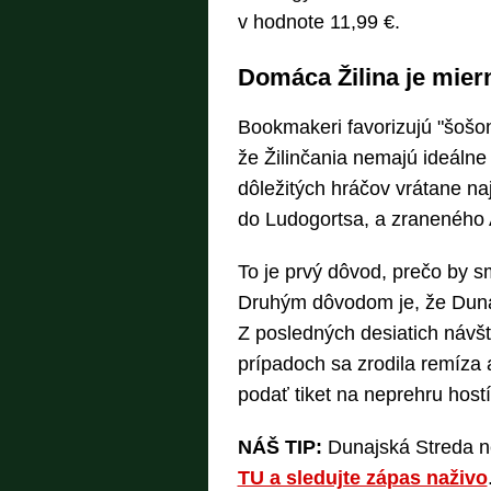
v hodnote 11,99 €.
Domáca Žilina je mierny
Bookmakeri favorizujú "šošono
že Žilinčania nemajú ideálne
dôležitých hráčov vrátane naj
do Ludogortsa, a zraneného 
To je prvý dôvod, prečo by s
Druhým dôvodom je, že Duna
Z posledných desiatich návštev
prípadoch sa zrodila remíza a
podať tiket na neprehru hostí
NÁŠ TIP:
Dunajská Streda n
TU a sledujte zápas naživo