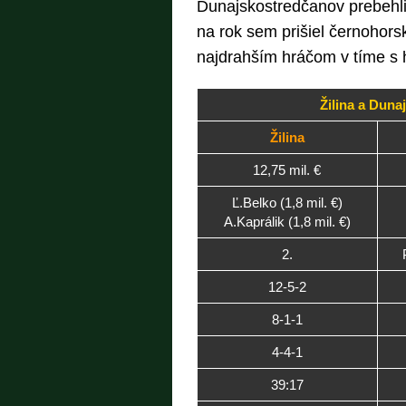
Dunajskostredčanov prebehli
na rok sem prišiel černohorsk
najdrahším hráčom v tíme s h
Žilina a Duna
Žilina
12,75 mil. €
Ľ.Belko (1,8 mil. €)
A.Kaprálik (1,8 mil. €)
2.
12-5-2
8-1-1
4-4-1
39:17