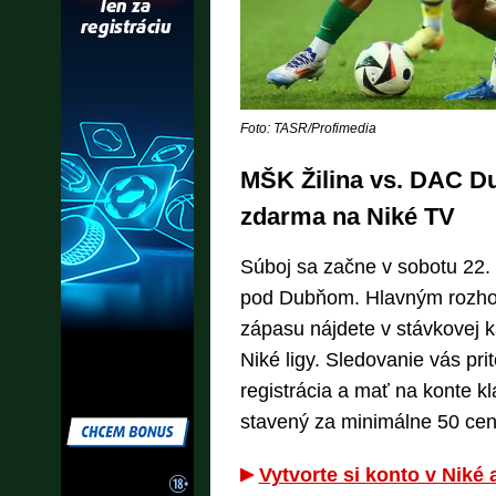
Foto: TASR/Profimedia
MŠK Žilina vs. DAC Du
zdarma na Niké TV
Súboj sa začne v sobotu 22. 
pod Dubňom. Hlavným rozhod
zápasu nájdete v stávkovej ka
Niké ligy. Sledovanie vás pr
registrácia a mať na konte kl
stavený za minimálne 50 cen
Vytvorte si konto v Niké 