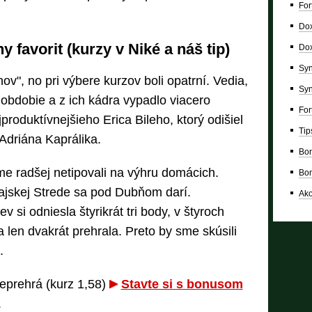
For
Dox
 favorit (kurzy v Niké a náš tip)
Dox
Syn
v", no pri výbere kurzov boli opatrní. Vedia,
Syn
 obdobie a z ich kádra vypadlo viacero
For
produktívnejšieho Erica Bileho, ktorý odišiel
Tip
Adriána Kaprálika.
Bon
me radšej netipovali na výhru domácich.
Bon
jskej Strede sa pod Dubňom darí.
Ako
 si odniesla štyrikrát tri body, v štyroch
 len dvakrát prehrala. Preto by sme skúsili
.
eprehrá (kurz 1,58)
Stavte si s bonusom
.