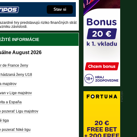
Stav si
zardné hry predstavujú riziko finančných strát
vzniku závislosti.
ŽITÉ INFORMÁCIE
uálne August 2026
r de France ženy
 hádzaná ženy U18
a majstrov
van v Lige majstrov
lta a España
 pozerať Ligu majstrov
é liga
 pozerať Niké ligu