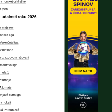
v horskej cyklistike
 Open
 udalosti roku 2026
a majstrov
ópska liga
ferenčná liga
v biatlone
v zjazdovom lyžovaní
mantová liga
mula 1
 turnaje
 turnaje
ejová extraliga
v hokeji
ká Pardubická