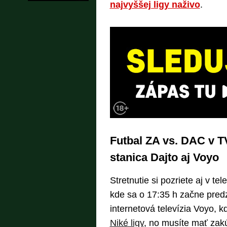
najvyššej ligy naživo
.
Futbal ZA vs. DAC v T
stanica Dajto aj Voyo
Stretnutie si pozriete aj v tel
kde sa o 17:35 h začne pred
internetová televízia Voyo, 
Niké ligy
, no musíte mať zak