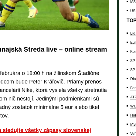
MS 
US
TOP
Lig
Eur
najská Streda live – online stream
Kon
SP 
SP 
februára o 18:00 h na žilinskom Štadióne
Dia
com bude Peter Kráľovič. Priamy prenos
For
ncelárii Niké, ktorá vysiela všetky stretnutia
ATP
itom nič nestojí. Jedinými podmienkami sú
WTA
adný zostatok minimálne 5 eur alebo tiket
tov.
Hok
MS 
a sledujte všetky zápasy slovenskej
Veľ