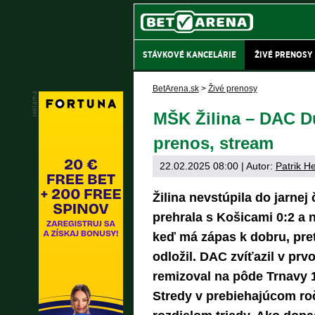
STÁVKOVÉ KANCELÁRIE
ŽIVÉ PRENOSY
BetArena.sk
>
Živé prenosy
MŠK Žilina – DAC Du
prenos, stream
22.02.2025 08:00
| Autor:
Patrik H
Žilina nevstúpila do jarne
prehrala s Košicami 0:2 a 
keď má zápas k dobru, pre
odložil. DAC zvíťazil v pr
remizoval na pôde Trnavy 1:
Stredy v prebiehajúcom ro