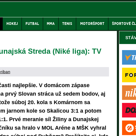
HOKEJ
FUTBAL
MMA
TENIS
MOTORŠPORT
ŠPORTOVÉ Č
STÁ
najská Streda (Niké liga): TV
eriban
j časti najlepšie. V domácom zápase
na prvý Slovan stráca už sedem bodov, aj
tože súboj 20. kola s Komárnom sa
vom jarnom kole so Skalicou 3:1 a potom
1. Prvé meranie síl Žiliny a Dunajskej
čníku sa hralo v MOL Aréne a MŠK vyhral