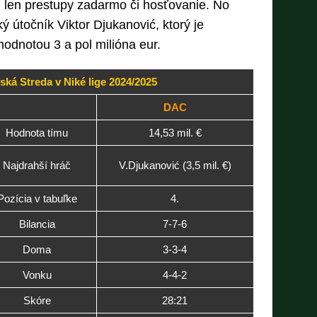
 len prestupy zadarmo či hosťovanie. No
ý útočník Viktor Djukanović, ktorý je
odnotou 3 a pol milióna eur.
jská Streda v Niké lige 2024/2025
DAC
Hodnota tímu
14,53 mil. €
Najdrahší hráč
V.Djukanović (3,5 mil. €)
Pozícia v tabuľke
4.
Bilancia
7-7-6
Doma
3-3-4
Vonku
4-4-2
Skóre
28:21