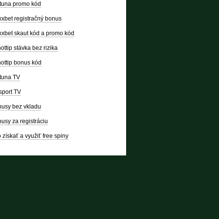
tuna promo kód
xbet registračný bonus
xbet skaut kód a promo kód
ottip stávka bez rizika
ottip bonus kód
tuna TV
sport TV
usy bez vkladu
usy za registráciu
 získať a využiť free spiny