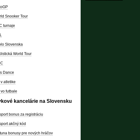
toGP
ld Snooker Tour
 turnaje
L
lo Slovenska
listická World Tour
RC
's Dance
v atletike
vo futbale
vkové kancelárie na Slovensku
sport bonus za registráciu
sport akčný kód
tuna bonusy pre nových hráčov