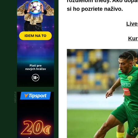
rozdielom triedy. Ako dop
si ho pozriete naživo.
Live
Kur