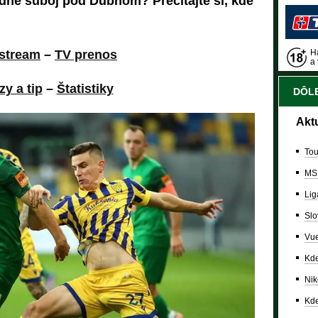
adne súboj pod Dubňom? Prečítajte si, kde
stream
–
TV prenos
Ha
a 
zy a tip
–
Štatistiky
DÔLE
Akt
Tou
MS
Lig
Slo
Vue
Kde
Nik
Kde