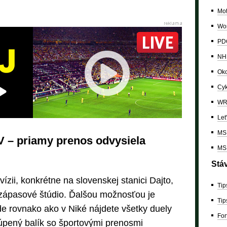
Mo
Wor
PDC
NH
Oko
Cyk
W
Let
MS 
V – priamy prenos odvysiela
MS 
Stá
evízii, konkrétne na slovenskej stanici Dajto,
Tip
zápasové štúdio. Ďalšou možnosťou je
Tip
kde rovnako ako v Niké nájdete všetky duely
For
úpený balík so športovými prenosmi