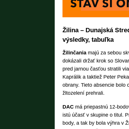
Žilina – Dunajská Stred
výsledky, tabuľka
Žilinčania
majú za sebou skv
dokázali držať krok so Slova
pred jarnou časťou stratili v
Kaprálik a taktiež Peter Pek
obrany. Tieto absencie bolo c
žltozelení prehrali.
DAC
má priepastnú 12-bodovú
istú účasť v skupine o titul.
body, a tak by bola výhra v 