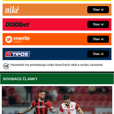
Stav si
Stav si
Stav si
Stav si
Hazardné hry predstavujú riziko finančných strát a vzniku závislosti.
SÚVISIACE ČLÁNKY