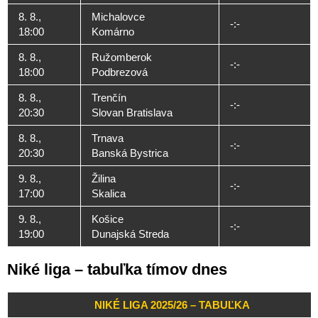
8. 8.,
Michalovce
-:-
18:00
Komárno
8. 8.,
Ružomberok
-:-
18:00
Podbrezová
8. 8.,
Trenčín
-:-
20:30
Slovan Bratislava
8. 8.,
Trnava
-:-
20:30
Banská Bystrica
9. 8.,
Žilina
-:-
17:00
Skalica
9. 8.,
Košice
-:-
19:00
Dunajská Streda
Niké liga – tabuľka tímov dnes
NIKÉ LIGA 2025/26 – TABUĽKA