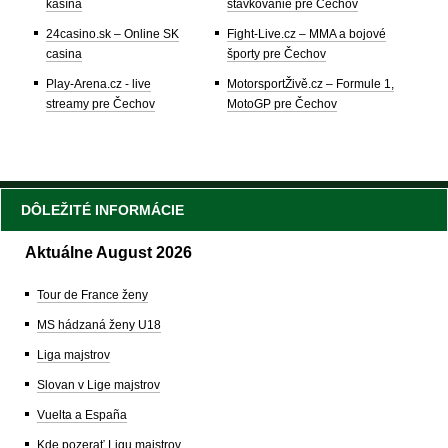
kasína
stávkovanie pre Čechov
24casino.sk – Online SK
Fight-Live.cz – MMA a bojové
casina
športy pre Čechov
Play-Arena.cz - live
MotorsportŽivě.cz – Formule 1,
streamy pre Čechov
MotoGP pre Čechov
DÔLEŽITÉ INFORMÁCIE
Aktuálne August 2026
Tour de France ženy
MS hádzaná ženy U18
Liga majstrov
Slovan v Lige majstrov
Vuelta a España
Kde pozerať Ligu majstrov