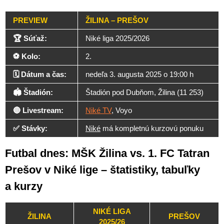
PREVIEW
ŽILINA – PREŠOV
🏆 Súťaž:
Niké liga 2025/2026
⚽ Kolo:
2.
🗓️ Dátum a čas:
nedeľa 3. augusta 2025 o 19:00 h
🏟️ Štadión:
Štadión pod Dubňom, Žilina (11 253)
🔴 Livestream:
Niké TV
, Voyo
✅ Stávky:
Niké
má kompletnú kurzovú ponuku
Futbal dnes: MŠK Žilina vs. 1. FC Tatran
Prešov v Niké lige – štatistiky, tabuľky
a kurzy
NIKÉ LIGA
ŽILINA
PREŠOV
2025/26