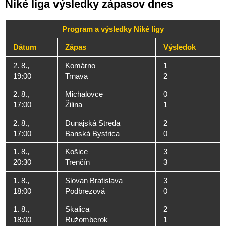
Niké liga výsledky zápasov dnes
Program a výsledky Niké ligy
Dátum
Zápas
Výsledok
2. 8.,
Komárno
1
19:00
Trnava
2
2. 8.,
Michalovce
0
17:00
Žilina
1
2. 8.,
Dunajská Streda
2
17:00
Banská Bystrica
0
1. 8.,
Košice
3
20:30
Trenčín
3
1. 8.,
Slovan Bratislava
3
18:00
Podbrezová
0
1. 8.,
Skalica
2
18:00
Ružomberok
1