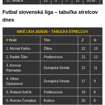
12. Skalica
22
3
7
12
20:35
Futbal slovenská liga – tabuľka strelcov
dnes
NIKÉ LIGA 2025/26 – TABUĽKA STRELCOV
#
Hráč
Tím
Z
G
1. Michal Faško
Žilina
22
13
2. Radek Šiler
Podbrezová
21
12
3. Ammar
Dunajská Streda
21
11
Ramadan
4. Viktor
Dunajská Streda
17
9
Djukanovic
5. Roland Galčík
Podbrezová
18
8
5. Roman Čerepkai
Košice
20
8