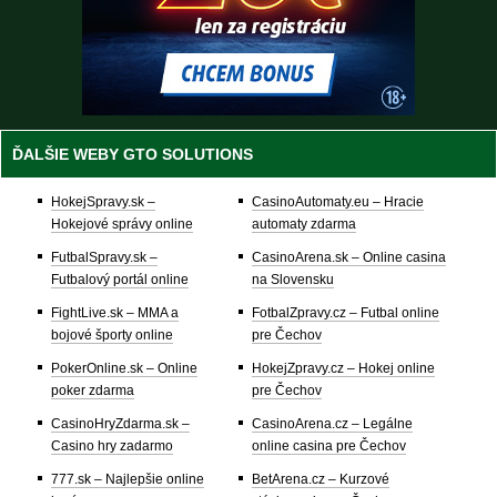
ĎALŠIE WEBY GTO SOLUTIONS
HokejSpravy.sk –
CasinoAutomaty.eu – Hracie
Hokejové správy online
automaty zdarma
FutbalSpravy.sk –
CasinoArena.sk – Online casina
Futbalový portál online
na Slovensku
FightLive.sk – MMA a
FotbalZpravy.cz – Futbal online
bojové športy online
pre Čechov
PokerOnline.sk – Online
HokejZpravy.cz – Hokej online
poker zdarma
pre Čechov
CasinoHryZdarma.sk –
CasinoArena.cz – Legálne
Casino hry zadarmo
online casina pre Čechov
777.sk – Najlepšie online
BetArena.cz – Kurzové