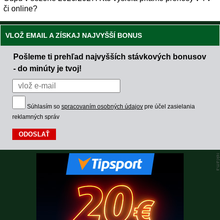
či online?
VLOŽ EMAIL A ZÍSKAJ NAJVYŠŠÍ BONUS
Pošleme ti prehľad najvyšších stávkových bonusov
- do minúty je tvoj!
Súhlasím so
spracovaním osobných údajov
pre účel zasielania
reklamných správ