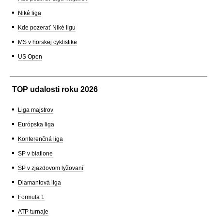
Niké liga
Kde pozerať Niké ligu
MS v horskej cyklistike
US Open
TOP udalosti roku 2026
Liga majstrov
Európska liga
Konferenčná liga
SP v biatlone
SP v zjazdovom lyžovaní
Diamantová liga
Formula 1
ATP turnaje