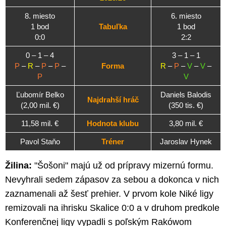
8. miesto
6. miesto
1 bod
Tabuľka
1 bod
0:0
2:2
0 – 1 – 4
3 – 1 – 1
P
–
R
–
P
–
P
–
Forma
R
–
P
–
V
–
V
–
P
V
Ľubomír Belko
Daniels Balodis
Najdrahší hráč
(2,00 mil. €)
(350 tis. €)
11,58 mil. €
Hodnota klubu
3,80 mil. €
Pavol Staňo
Tréner
Jaroslav Hynek
Žilina:
"Šošoni" majú už od prípravy mizernú formu.
Nevyhrali sedem zápasov za sebou a dokonca v nich
zaznamenali až šesť prehier. V prvom kole Niké ligy
remizovali na ihrisku Skalice 0:0 a v druhom predkole
Konferenčnej ligy vypadli s poľským Rakówom