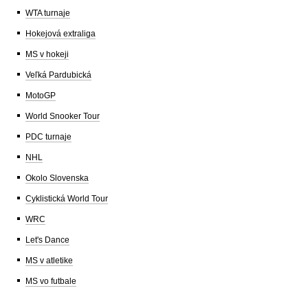
WTA turnaje
Hokejová extraliga
MS v hokeji
Veľká Pardubická
MotoGP
World Snooker Tour
PDC turnaje
NHL
Okolo Slovenska
Cyklistická World Tour
WRC
Let's Dance
MS v atletike
MS vo futbale