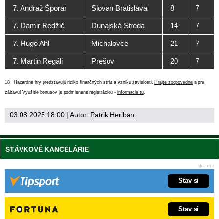
7. Andraž Šporar
Slovan Bratislava
8
7
7. Damir Redžič
Dunajská Streda
14
7
7. Hugo Ahl
Michalovce
21
7
7. Martin Regáli
Prešov
20
7
18+ Hazardné hry predstavujú riziko finančných strát a vzniku závislosti.
Hrajte zodpovedne
a pre
zábavu! Využitie bonusov je podmienené registráciou -
informácie tu
.
03.08.2025 18:00
| Autor:
Patrik Heriban
STÁVKOVÉ KANCELÁRIE
Stav si
Stav si