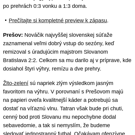
po prehrách 0:3 vonku a 1:3 doma.
Prečítajte si kompletné preview k zápasu
.
Prešov:
Nováčik najvyššej slovenskej súťaže
zaznamenal veľmi dobrý vstup do sezóny, keď
remizoval s úradujúcim majstrom Slovanom
Bratislava 2:2. Celkom sa mu darilo aj v príprave, kde
dosiahol štyri výhry, remízu a dve prehry.
Žlto-zelení
sú napriek zlým výsledkom jasným
favoritom na výhru. V porovnaní s Prešovom majú
na papieri oveľa kvalitnejší káder a potrebujú sa
dostať na víťaznú vlnu. Tatran však bude pri chuti,
cenný bod proti Slovanu mu nepochybne dodal
sebavedomie, a tak si nemyslím, že budeme
sledovať jednostranný futbal. Očakávam ofenzívne