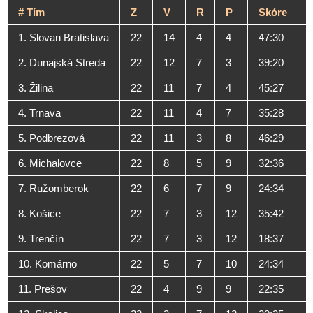
#
Tím
Z
V
R
P
Skóre
1. Slovan Bratislava
22
14
4
4
47:30
2. Dunajská Streda
22
12
7
3
39:20
3. Žilina
22
11
7
4
45:27
4. Trnava
22
11
4
7
35:28
5. Podbrezová
22
11
3
8
46:29
6. Michalovce
22
8
5
9
32:36
7. Ružomberok
22
6
7
9
24:34
8. Košice
22
7
3
12
35:42
9. Trenčín
22
7
3
12
18:37
10. Komárno
22
5
7
10
24:34
11. Prešov
22
4
9
9
22:35