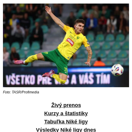
Foto: TASR/Profimedia
Živý prenos
Kurzy a štatistiky
Tabuľka Niké ligy
Výsledky Niké ligy dnes