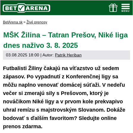
BetArena.sk
>
Živé prenosy
MŠK Žilina – Tatran Prešov, Niké liga
dnes naživo 3. 8. 2025
03.08.2025 18:00
| Autor:
Patrik Heriban
Futbalisti Žiliny čakajú na víťazstvo už sedem
zápasov. Po vypadnutí z Konferenčnej ligy sa
môžu naplno venovať domácej súťaži. V nedeľu
večer si zmerajú sily s Prešovom, ktorý je
nováčikom Niké ligy a v prvom kole prekvapivo
uhral remízu s majstrovským Slovanom. Dokáže
bodovať s ďalším favoritom? Sledujte online
prenos zdarma.