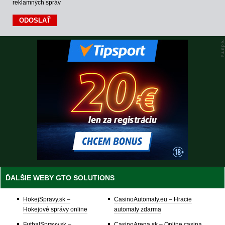
reklamných správ
ĎALŠIE WEBY GTO SOLUTIONS
HokejSpravy.sk –
CasinoAutomaty.eu – Hracie
Hokejové správy online
automaty zdarma
FutbalSpravy.sk –
CasinoArena.sk – Online casina