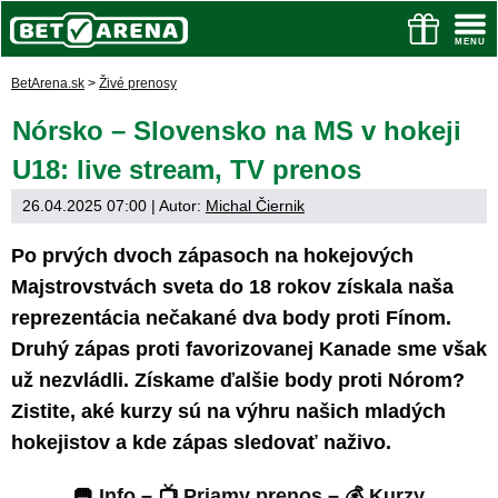
BetArena.sk
>
Živé prenosy
Nórsko – Slovensko na MS v hokeji
U18: live stream, TV prenos
26.04.2025 07:00
| Autor:
Michal Čiernik
Po prvých dvoch zápasoch na hokejových
Majstrovstvách sveta do 18 rokov získala naša
reprezentácia nečakané dva body proti Fínom.
Druhý zápas proti favorizovanej Kanade sme však
už nezvládli. Získame ďalšie body proti Nórom?
Zistite, aké kurzy sú na výhru našich mladých
hokejistov a kde zápas sledovať naživo.
🥅
Info
– 📺
Priamy prenos
– 💰
Kurzy