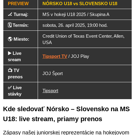
PREVIEW
NÓRSKO U18 vs SLOVENSKO U18
🏒 Turnaj:
MS v hokeji U18 2025 / Skupina A
🗓️ Termín:
sobota, 26. apríl 2025, 19:00 hod.
Credit Union of Texas Event Center, Allen,
🌎 Miesto:
USA
▶️ Live
Tipsport TV
/ JOJ Play
sream
📺 TV
JOJ Šport
prenos
✅ Live
Tipsport
stávky
Kde sledovať Nórsko – Slovensko na MS
U18: live stream, priamy prenos
Zápasy našej juniorskej reprezentácie na hokejovom