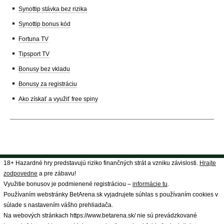
Synottip stávka bez rizika
Synottip bonus kód
Fortuna TV
Tipsport TV
Bonusy bez vkladu
Bonusy za registráciu
Ako získať a využiť free spiny
18+ Hazardné hry predstavujú riziko finančných strát a vzniku závislosti.
Hrajte
zodpovedne
a pre zábavu!
Využitie bonusov je podmienené registráciou –
informácie tu
.
Používaním webstránky BetArena.sk vyjadrujete súhlas s používaním cookies v
súlade s nastavením vášho prehliadača.
Na webových stránkach https://www.betarena.sk/ nie sú prevádzkované