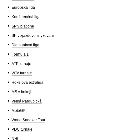
Európska liga
Konferenčná liga
SP v biatlone
SP v zjazdovom lyžovaní
Diamantová liga
Formula 1
ATP turnaje
WTA turnaje
Hokejová extraliga
MS v hokeji
Veľká Pardubická
MotoGP
World Snooker Tour
PDC turnaje
NHL