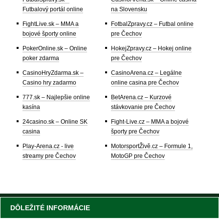
Futbalový portál online
na Slovensku
FightLive.sk – MMA a
FotbalZpravy.cz – Futbal online
bojové športy online
pre Čechov
PokerOnline.sk – Online
HokejZpravy.cz – Hokej online
poker zdarma
pre Čechov
CasinoHryZdarma.sk –
CasinoArena.cz – Legálne
Casino hry zadarmo
online casina pre Čechov
777.sk – Najlepšie online
BetArena.cz – Kurzové
kasína
stávkovanie pre Čechov
24casino.sk – Online SK
Fight-Live.cz – MMA a bojové
casina
športy pre Čechov
Play-Arena.cz - live
MotorsportŽivě.cz – Formule 1,
streamy pre Čechov
MotoGP pre Čechov
DÔLEŽITÉ INFORMÁCIE