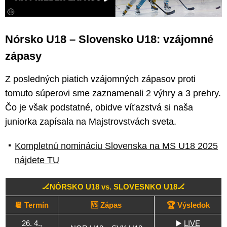
Nórsko U18 – Slovensko U18: vzájomné
zápasy
Z posledných piatich vzájomných zápasov proti
tomuto súperovi sme zaznamenali 2 výhry a 3 prehry.
Čo je však podstatné, obidve víťazstvá si naša
juniorka zapísala na Majstrovstvách sveta.
Kompletnú nomináciu Slovenska na MS U18 2025
nájdete TU
🏒NÓRSKO U18 vs. SLOVESNKO U18🏒
📆 Termín
🆚 Zápas
🏆 Výsledok
26. 4.,
▶️
LIVE