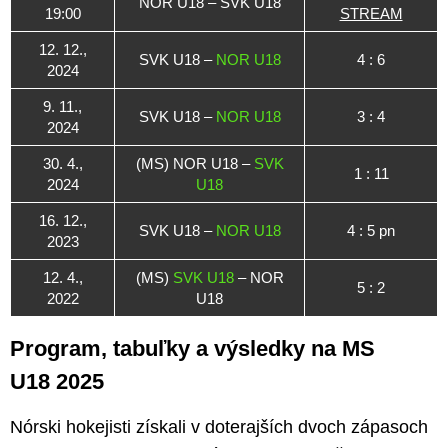
NOR U18 – SVK U18
19:00
STREAM
12. 12.,
SVK U18 –
NOR U18
4 : 6
2024
9. 11.,
SVK U18 –
NOR U18
3 : 4
2024
30. 4.,
(MS) NOR U18 –
SVK
1 : 11
2024
U18
16. 12.,
SVK U18 –
NOR U18
4 : 5 pn
2023
12. 4.,
(MS)
SVK U18
– NOR
5 : 2
2022
U18
Program, tabuľky a výsledky na MS
U18 2025
Nórski hokejisti získali v doterajších dvoch zápasoch