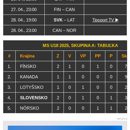
27. 04., 23:00
FIN – CAN
28. 04., 19:00
SVK
– LAT
Tipsport TV ▶️
28. 04., 23:00
CAN – NOR
MS U18 2025, SKUPINA A: TABUĽKA
#
Krajina
Z
V
VP
PP
P
Skó
1.
FÍNSKO
2
1
0
1
0
7:
2.
KANADA
1
1
0
0
0
9:
3.
LOTYŠSKO
1
0
1
0
0
2:
4.
SLOVENSKO
2
0
1
0
1
3:
5.
NÓRSKO
2
0
0
1
1
2: