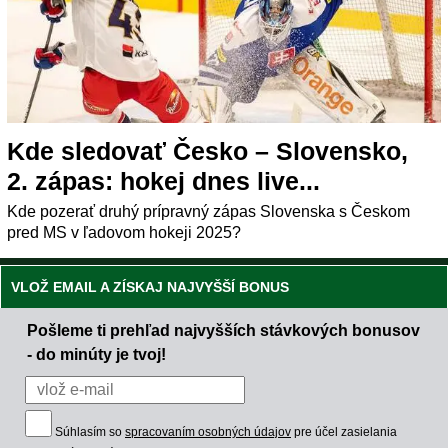
Kde sledovať Česko – Slovensko,
2. zápas: hokej dnes live...
Kde pozerať druhý prípravný zápas Slovenska s Českom
pred MS v ľadovom hokeji 2025?
VLOŽ EMAIL A ZÍSKAJ NAJVYŠŠÍ BONUS
Pošleme ti prehľad najvyšších stávkových bonusov
- do minúty je tvoj!
Súhlasím so
spracovaním osobných údajov
pre účel zasielania