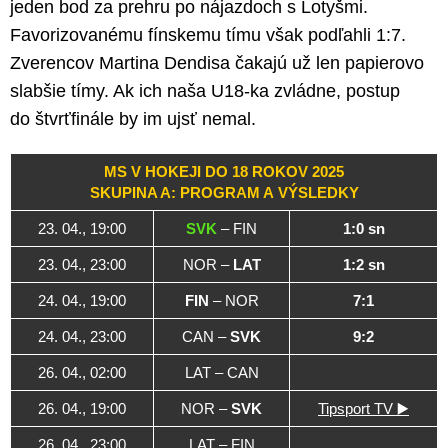
jeden bod za prehru po nájazdoch s Lotyšmi.
Favorizovanému fínskemu tímu však podľahli 1:7.
Zverencov Martina Dendisa čakajú už len papierovo
slabšie tímy. Ak ich naša U18-ka zvládne, postup
do štvrťfinále by im ujsť nemal.
MS V HOKEJI DO 18 ROKOV 2025
SKUPINA A: PROGRAM A VÝSLEDKY
23. 04., 19:00
SVK
– FIN
1:0 sn
23. 04., 23:00
NOR –
LAT
1:2 sn
24. 04., 19:00
FIN
– NOR
7:1
24. 04., 23:00
CAN –
SVK
9:2
26. 04., 02:00
LAT – CAN
26. 04., 19:00
NOR –
SVK
Tipsport TV ▶️
26. 04., 23:00
LAT – FIN