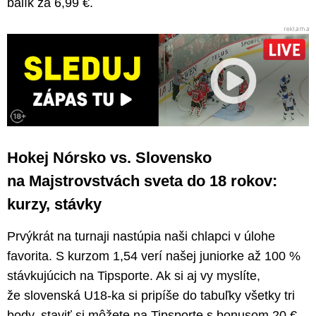
balík za 6,99 €.
Hokej Nórsko vs. Slovensko
na Majstrovstvách sveta do 18 rokov:
kurzy, stávky
Prvýkrát na turnaji nastúpia naši chlapci v úlohe
favorita. S kurzom 1,54 verí našej juniorke až 100 %
stávkujúcich na Tipsporte. Ak si aj vy myslíte,
že slovenská U18-ka si pripíše do tabuľky všetky tri
body, staviť si môžete na Tipsporte s bonusom 20 €