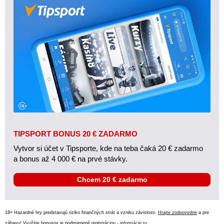
TIPSPORT BONUS 20 € ZADARMO
Vytvor si účet v Tipsporte, kde na teba čaká 20 € zadarmo
a bonus až 4 000 € na prvé stávky.
Chcem 20 € zadarmo
18+ Hazardné hry predstavujú riziko finančných strát a vzniku závislosti.
Hrajte zodpovedne
a pre
zábavu! Využitie bonusov je podmienené registráciou -
informácie tu
.