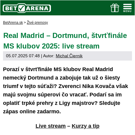
BetArena.sk
>
Živé prenosy
Real Madrid – Dortmund, štvrťfinále
MS klubov 2025: live stream
05.07.2025 07:48
| Autor:
Michal Čiernik
Porazí v štvrťfinále MS klubov Real Madrid
nemecký Dortmund a zabojuje tak už o šiesty
triumf v tejto súťaži? Zverenci Nika Kovača však
majú svojmu súperovi čo vracať. Podarí sa im
oplatiť trpké prehry z Ligy majstrov? Sledujte
zápas online zadarmo.
Live stream
–
Kurzy a tip