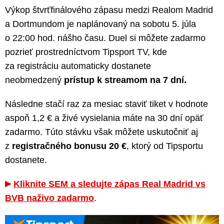
Výkop štvrťfinálového zápasu medzi Realom Madrid
a Dortmundom je naplánovaný na sobotu 5. júla
o 22:00 hod. nášho času. Duel si môžete zadarmo
pozrieť prostredníctvom Tipsport TV, kde
za registráciu automaticky dostanete
neobmedzený
prístup k streamom na 7 dní.
Následne stačí raz za mesiac staviť tiket v hodnote
aspoň 1,2 € a živé vysielania máte na 30 dní opäť
zadarmo. Túto stávku však môžete uskutočniť aj
z
registračného bonusu 20 €
, ktorý od Tipsportu
dostanete.
Kliknite SEM a sledujte zápas Real Madrid vs
BVB naživo zadarmo
.