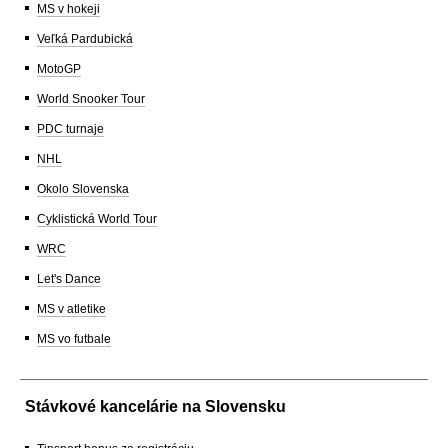
MS v hokeji
Veľká Pardubická
MotoGP
World Snooker Tour
PDC turnaje
NHL
Okolo Slovenska
Cyklistická World Tour
WRC
Let's Dance
MS v atletike
MS vo futbale
Stávkové kancelárie na Slovensku