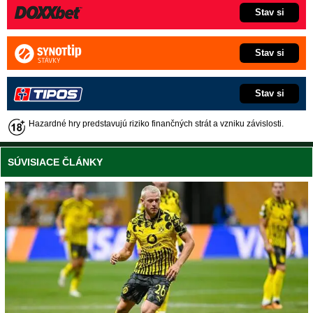
Stav si
Stav si
Stav si
Hazardné hry predstavujú riziko finančných strát a vzniku závislosti.
SÚVISIACE ČLÁNKY