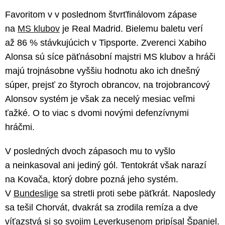
Favoritom v v poslednom štvrťfinálovom zápase
na
MS klubov
je Real Madrid. Bielemu baletu verí
až 86 % stávkujúcich v Tipsporte. Zverenci Xabiho
Alonsa sú síce päťnásobní majstri MS klubov a hráči
majú trojnásobne vyššiu hodnotu ako ich dnešný
súper, prejsť zo štyroch obrancov, na trojobrancový
Alonsov systém je však za necelý mesiac veľmi
ťažké. O to viac s dvomi novými defenzívnymi
hráčmi.
V posledných dvoch zápasoch mu to vyšlo
a neinkasoval ani jediný gól. Tentokrát však narazí
na Kovača, ktorý dobre pozná jeho systém.
V
Bundeslige
sa stretli proti sebe päťkrát. Naposledy
sa tešil Chorvát, dvakrát sa zrodila remíza a dve
víťazstvá si so svojim Leverkusenom pripísal Španiel.