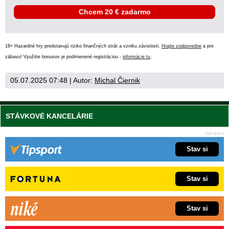
Chcem 20 € zadarmo
18+ Hazardné hry predstavujú riziko finančných strát a vzniku závislosti.
Hrajte zodpovedne
a pre
zábavu! Využitie bonusov je podmienené registráciou -
informácie tu
.
05.07.2025 07:48
| Autor:
Michal Čiernik
STÁVKOVÉ KANCELÁRIE
Stav si
Stav si
Stav si