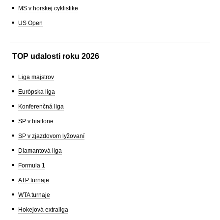
MS v horskej cyklistike
US Open
TOP udalosti roku 2026
Liga majstrov
Európska liga
Konferenčná liga
SP v biatlone
SP v zjazdovom lyžovaní
Diamantová liga
Formula 1
ATP turnaje
WTA turnaje
Hokejová extraliga