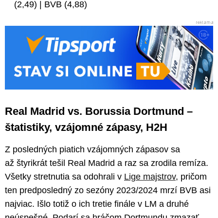
(2,49) | BVB (4,88)
Real Madrid vs. Borussia Dortmund –
štatistiky, vzájomné zápasy, H2H
Z posledných piatich vzájomných zápasov sa
až štyrikrát tešil Real Madrid a raz sa zrodila remíza.
Všetky stretnutia sa odohrali v
Lige majstrov
, pričom
ten predposledný zo sezóny 2023/2024 mrzí BVB asi
najviac. Išlo totiž o ich tretie finále v LM a druhé
neúspešné. Podarí sa hráčom Dortmundu zmazať