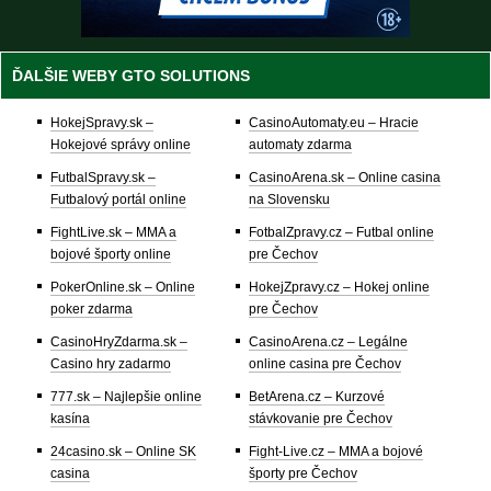
ĎALŠIE WEBY GTO SOLUTIONS
HokejSpravy.sk –
CasinoAutomaty.eu – Hracie
Hokejové správy online
automaty zdarma
FutbalSpravy.sk –
CasinoArena.sk – Online casina
Futbalový portál online
na Slovensku
FightLive.sk – MMA a
FotbalZpravy.cz – Futbal online
bojové športy online
pre Čechov
PokerOnline.sk – Online
HokejZpravy.cz – Hokej online
poker zdarma
pre Čechov
CasinoHryZdarma.sk –
CasinoArena.cz – Legálne
Casino hry zadarmo
online casina pre Čechov
777.sk – Najlepšie online
BetArena.cz – Kurzové
kasína
stávkovanie pre Čechov
24casino.sk – Online SK
Fight-Live.cz – MMA a bojové
casina
športy pre Čechov