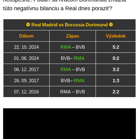
túto negatívnu bilanciu a Real dnes poraziť?
⚽ Real Madrid vs Borussia Dortmund ⚽
Dátum
Zápas
Výsledok
22. 10. 2024
RMA
– BVB
5:2
01. 06. 2024
BVB–
RMA
0:2
06. 12. 2017
RMA
– BVB
3:2
26. 09. 2017
BVB–
RMA
1:3
07. 12. 2016
RMA – BVB
2:2