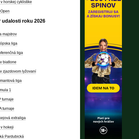
v horskej cyklistike
 Open
 udalosti roku 2026
a majstrov
ópska liga
ferenčná liga
v biatlone
v zjazdovom lyžovaní
mantová liga
mula 1
 turnaje
 turnaje
ejová extraliga
v hokeji
ká Pardubická