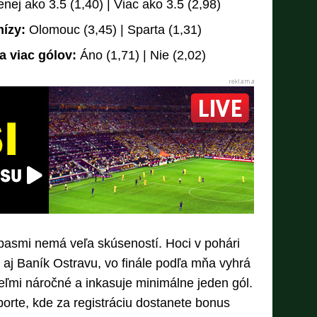
ej ako 3.5 (1,40) | Viac ako 3.5 (2,98)
ízy:
Olomouc (3,45) | Sparta (1,31)
a viac gólov:
Áno (1,71) | Nie (2,02)
pasmi nemá veľa skúseností. Hoci v pohári
e aj Baník Ostravu, vo finále podľa mňa vyhrá
eľmi náročné a inkasuje minimálne jeden gól.
porte, kde za registráciu dostanete bonus