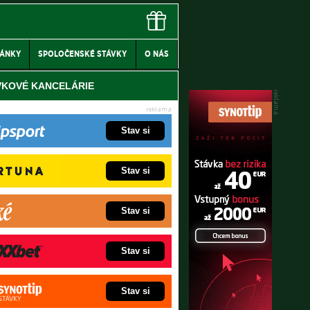
LÁNKY
SPOLOČENSKÉ STÁVKY
O NÁS
VKOVÉ KANCELÁRIE
Stav si
Stav si
Stav si
Stav si
Stav si