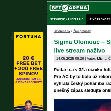
STÁVKOVÉ KANCELÁRIE
ŽIVÉ PRENOSY
BetArena.sk
>
Živé prenosy
Sigma Olomouc – Sp
live stream naživo
14.05.2025 09:26
| Autor:
Michal Č
Podarí sa v 32. ročníku fu
Pre AC by to bolo už rekor
vyhrala český pohár iba raz
dnešný zápas sledujte onli