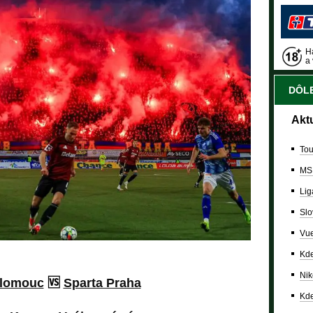
Ha
a 
DÔLE
Akt
Tou
MS
Lig
Slo
Vue
Kde
Nik
lomouc
🆚
Sparta Praha
Kde