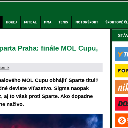
HOKEJ
FUTBAL
MMA
TENIS
MOTORŠPORT
ŠPORTOVÉ Č
STÁ
arta Praha: finále MOL Cupu,
iernik
tbalového MOL Cupu obhájiť Sparte titul?
dné deviate víťazstvo. Sigma naopak
, aj to však proti Sparte. Ako dopadne
ne naživo.