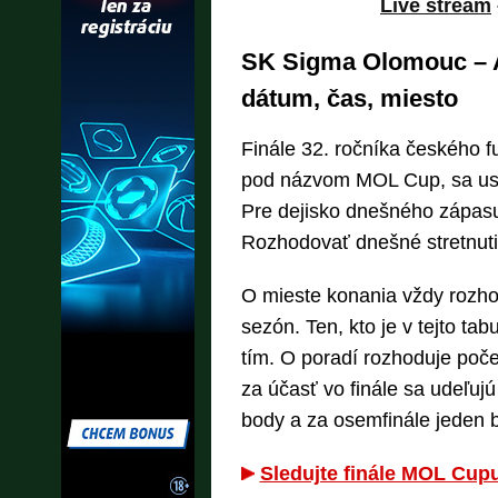
Live stream
SK Sigma Olomouc – A
dátum, čas, miesto
Finále 32. ročníka českého 
pod názvom MOL Cup, sa usku
Pre dejisko dnešného zápasu
Rozhodovať dnešné stretnuti
O mieste konania vždy rozhodu
sezón. Ten, kto je v tejto ta
tím. O poradí rozhoduje poče
za účasť vo finále sa udeľujú š
body a za osemfinále jeden 
Sledujte finále MOL Cup