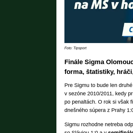
Foto: Tipsport
Finále Sigma Olomouc 
forma, štatistiky, hráč
Pre Sigmu to bude len druhé 
v sezóne 2010/2011, kedy pr
po penaltách. O rok si však fi
dnešného súpera z Prahy 1:0
Sigmu rozhodne netreba odpiso
so Sláviou 1:0 a v
semifinále