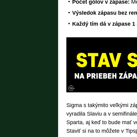
Počet gólov v zápase:
Men
Výsledok zápasu bez rem
Každý tím dá v zápase 1 
Sigma s takýmito veľkými zá
vyradila Slaviu a v semifinál
Sparta, aj keď to bude mať v
Staviť si na to môžete v Tips