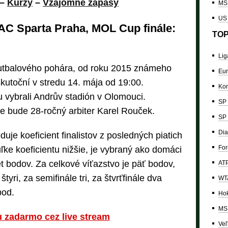
–
Kurzy
–
Vzájomné zápasy
MS 
US
C Sparta Praha, MOL Cup finále:
TOP
Lig
futbalového pohára, od roku 2015 známeho
Eur
toční v stredu 14. mája od 19:00.
Kon
 vybrali Andrův stadión v Olomouci.
SP 
e bude 28-ročný arbiter Karel Rouček.
SP 
Dia
je koeficient finalistov z posledných piatich
For
buľke koeficientu nižšie, je vybraný ako domáci
t bodov. Za celkové víťazstvo je päť bodov,
ATP
tyri, za semifinále tri, za štvrťfinále dva
WTA
bod.
Hok
MS 
u zadarmo cez live stream
Veľ