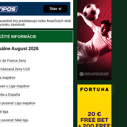
Stav si
zardné hry predstavujú riziko finančných strát
vzniku závislosti.
ŽITÉ INFORMÁCIE
uálne August 2026
r de France ženy
 hádzaná ženy U18
a majstrov
van v Lige majstrov
lta a España
 pozerať Ligu majstrov
é liga
 pozerať Niké ligu