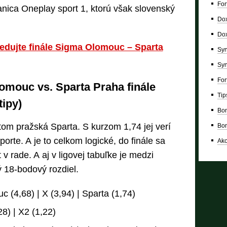
For
tanica Oneplay sport 1, ktorú však slovenský
Dox
Dox
ledujte finále Sigma Olomouc – Sparta
Syn
Syn
For
omouc vs. Sparta Praha finále
Tip
tipy)
Bon
om pražská Sparta. S kurzom 1,74 jej verí
Bon
orte. A je to celkom logické, do finále sa
Ako
t v rade. A aj v ligovej tabuľke je medzi
 18-bodový rozdiel.
 (4,68) | X (3,94) | Sparta (1,74)
28) | X2 (1,22)