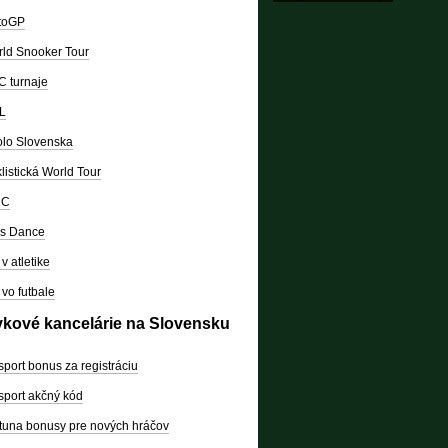
toGP
ld Snooker Tour
 turnaje
L
lo Slovenska
listická World Tour
RC
's Dance
v atletike
vo futbale
vkové kancelárie na Slovensku
sport bonus za registráciu
sport akčný kód
tuna bonusy pre nových hráčov