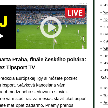
Mo
Wor
PDC
NH
Oko
Cyk
W
Let
rta Praha, finále českého pohára:
MS 
ez Tipsport TV
MS 
Stá
redkola Európskej ligy si môžete pozrieť
Tipsport. Stávková kancelária vám
Tip
 neobmedzeného sledovania stoviek
Tip
e vám stačí raz za mesiac staviť tiket aspoň
For
dete mať opäť zadarmo. Priamy prenos