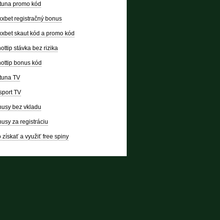
tuna promo kód
xbet registračný bonus
xbet skaut kód a promo kód
ottip stávka bez rizika
ottip bonus kód
tuna TV
sport TV
usy bez vkladu
usy za registráciu
 získať a využiť free spiny