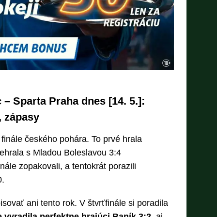
– Sparta Praha dnes [14. 5.]:
i, zápasy
finále českého pohára. To prvé hrala
ehrala s Mladou Boleslavou 3:4
nále zopakovali, a tentokrát porazili
.
vať ani tento rok. V štvrťfinále si poradila
 vyradila perfektne hrajúci Baník 3:2
, aj