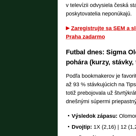
v televízii odvysiela česká s
poskytovatelia neponúkajú.
Zaregistrujte sa SEM a s
Praha zadarmo
Futbal dnes: Sigma Ol
pohára (kurzy, stávky, 
Podľa bookmakerov je favorit
až 93 % stávkujúcich na Tipsp
totiž prebojovala už štvrtýkrá
dnešnými súpermi priepastný
Výsledok zápasu:
Olomouc
Dvojtip:
1X (2,16) | 12 (1,