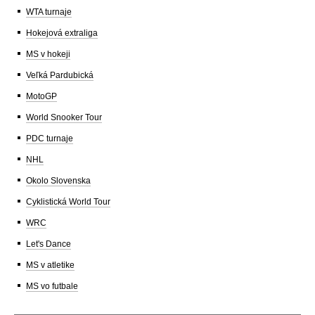
WTA turnaje
Hokejová extraliga
MS v hokeji
Veľká Pardubická
MotoGP
World Snooker Tour
PDC turnaje
NHL
Okolo Slovenska
Cyklistická World Tour
WRC
Let's Dance
MS v atletike
MS vo futbale