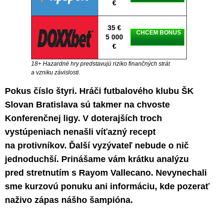
€
35 €
CHCEM BONUS
5 000
€
18+ Hazardné hry predstavujú riziko finančných strát
a vzniku závislosti.
Pokus číslo štyri. Hráči futbalového klubu ŠK
Slovan Bratislava sú takmer na chvoste
Konferenčnej ligy. V doterajších troch
vystúpeniach nenašli víťazný recept
na protivníkov. Ďalší vyzývateľ nebude o nič
jednoduchší. Prinášame vám krátku analýzu
pred stretnutím s Rayom Vallecano. Nevynechali
sme kurzovú ponuku ani informáciu, kde pozerať
naživo zápas nášho šampióna.