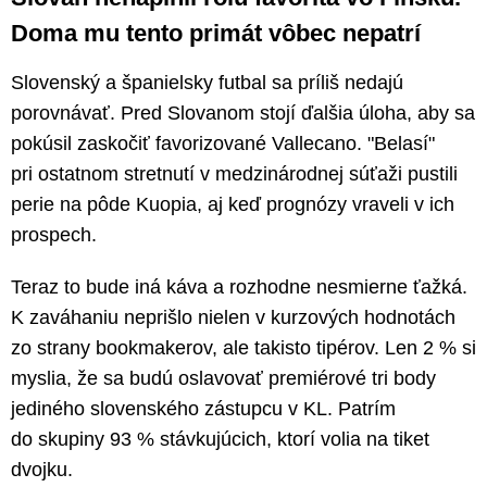
Doma mu tento primát vôbec nepatrí
Slovenský a španielsky futbal sa príliš nedajú
porovnávať. Pred Slovanom stojí ďalšia úloha, aby sa
pokúsil zaskočiť favorizované Vallecano. "Belasí"
pri ostatnom stretnutí v medzinárodnej súťaži pustili
perie na pôde Kuopia, aj keď prognózy vraveli v ich
prospech.
Teraz to bude iná káva a rozhodne nesmierne ťažká.
K zaváhaniu neprišlo nielen v kurzových hodnotách
zo strany bookmakerov, ale takisto tipérov. Len 2 % si
myslia, že sa budú oslavovať premiérové tri body
jediného slovenského zástupcu v KL. Patrím
do skupiny 93 % stávkujúcich, ktorí volia na tiket
dvojku.