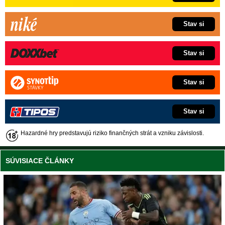
Stav si
Stav si
Stav si
Stav si
Hazardné hry predstavujú riziko finančných strát a vzniku závislosti.
SÚVISIACE ČLÁNKY