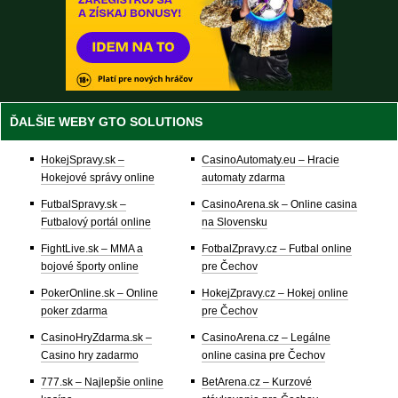
ĎALŠIE WEBY GTO SOLUTIONS
HokejSpravy.sk –
CasinoAutomaty.eu – Hracie
Hokejové správy online
automaty zdarma
FutbalSpravy.sk –
CasinoArena.sk – Online casina
Futbalový portál online
na Slovensku
FightLive.sk – MMA a
FotbalZpravy.cz – Futbal online
bojové športy online
pre Čechov
PokerOnline.sk – Online
HokejZpravy.cz – Hokej online
poker zdarma
pre Čechov
CasinoHryZdarma.sk –
CasinoArena.cz – Legálne
Casino hry zadarmo
online casina pre Čechov
777.sk – Najlepšie online
BetArena.cz – Kurzové