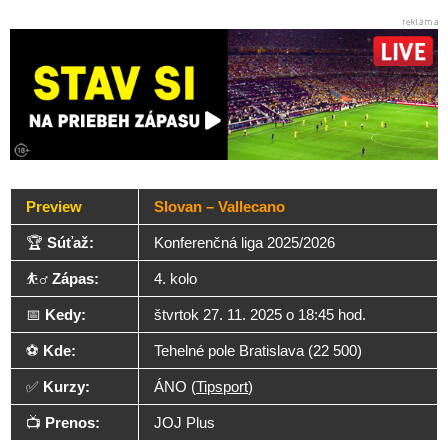
Preview
Slovan – Vallecano
🏆
Súťaž:
Konferenčná liga 2025/2026
⛹️‍♂️
Zápas:
4. kolo
📅
Kedy:
štvrtok 27. 11. 2025 o 18:45 hod.
⚽
Kde:
Tehelné pole Bratislava (22 500)
✅
Kurzy:
ÁNO (
Tipsport
)
📺
Prenos:
JOJ Plus