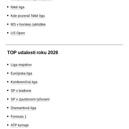
Niké liga
Kde pozerať Niké ligu
MS v horskej cyklistike
US Open
TOP udalosti roku 2026
Liga majstrov
Európska liga
Konferenčná liga
SP v biatlone
SP v zjazdovom lyžovaní
Diamantová liga
Formula 1
ATP turnaje