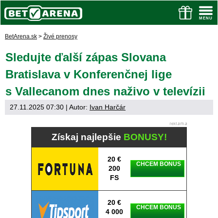
BetArena.sk
>
Živé prenosy
Sledujte ďalší zápas Slovana
Bratislava v Konferenčnej lige
s Vallecanom dnes naživo v televízii
27.11.2025 07:30
| Autor:
Ivan Harčár
Získaj najlepšie
BONUSY!
20 €
CHCEM BONUS
200
FS
20 €
CHCEM BONUS
4 000