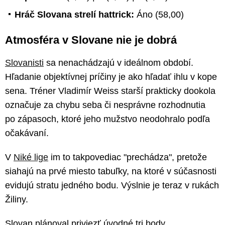
Hráč Slovana strelí hattrick:
Áno (58,00)
Atmosféra v Slovane nie je dobrá
Slovanisti
sa nenachádzajú v ideálnom období.
Hľadanie objektívnej príčiny je ako hľadať ihlu v kope
sena. Tréner Vladimír Weiss starší prakticky dookola
označuje za chybu seba či nesprávne rozhodnutia
po zápasoch, ktoré jeho mužstvo neodohralo podľa
očakávaní.
V
Niké lige
im to takpovediac "prechádza", pretože
siahajú na prvé miesto tabuľky, na ktoré v súčasnosti
evidujú stratu jedného bodu. Výslnie je teraz v rukách
Žiliny.
Slovan plánoval priviezť úvodné tri body