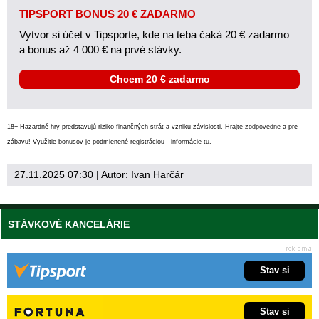
TIPSPORT BONUS 20 € ZADARMO
Vytvor si účet v Tipsporte, kde na teba čaká 20 € zadarmo
a bonus až 4 000 € na prvé stávky.
Chcem 20 € zadarmo
18+ Hazardné hry predstavujú riziko finančných strát a vzniku závislosti.
Hrajte zodpovedne
a pre
zábavu! Využitie bonusov je podmienené registráciou -
informácie tu
.
27.11.2025 07:30
| Autor:
Ivan Harčár
STÁVKOVÉ KANCELÁRIE
Stav si
Stav si