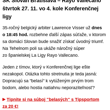
ŠK Slovan Bratislava – Rayo Vallecano
štvrtok 27. 11. vo 4. kole Konferenčnej
ligy
35-ročný belgický arbiter Lawrence Visser už
dnes
o 18:45 hod.
rozbehne ďalší zápas súťaže, v ktorom
sa domáci Slovan bude snažiť získať úvodný triumf.
Na Tehelnom poli sa ukáže náročný súper
zo španielskej La Ligy Rayo Vallecano.
Jeden z tímov, ktorý v Konferenčnej lige ešte
nezakopol. Otázka tohto stretnutia je teda jasná:
Dopracujú sa "belasí" k vytúženým prvým trom
bodom, alebo hostia natiahnu neporaziteľnosť?
Tipnite si na súboj "belasých" s Tipsportom
za 20 €!