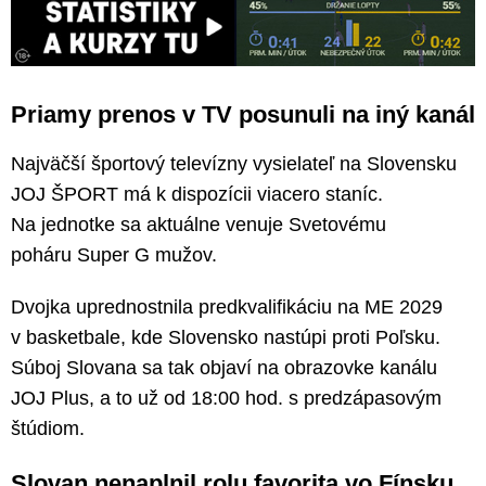
Priamy prenos v TV posunuli na iný kanál
Najväčší športový televízny vysielateľ na Slovensku
JOJ ŠPORT má k dispozícii viacero staníc.
Na jednotke sa aktuálne venuje Svetovému
poháru Super G mužov.
Dvojka uprednostnila predkvalifikáciu na ME 2029
v basketbale, kde Slovensko nastúpi proti Poľsku.
Súboj Slovana sa tak objaví na obrazovke kanálu
JOJ Plus, a to už od 18:00 hod. s predzápasovým
štúdiom.
Slovan nenaplnil rolu favorita vo Fínsku.