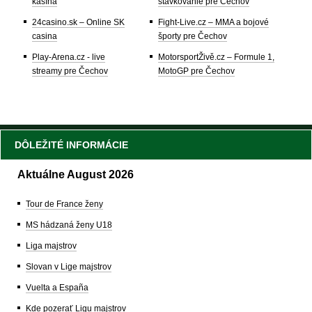
kasína
stávkovanie pre Čechov
24casino.sk – Online SK
Fight-Live.cz – MMA a bojové
casina
športy pre Čechov
Play-Arena.cz - live
MotorsportŽivě.cz – Formule 1,
streamy pre Čechov
MotoGP pre Čechov
DÔLEŽITÉ INFORMÁCIE
Aktuálne August 2026
Tour de France ženy
MS hádzaná ženy U18
Liga majstrov
Slovan v Lige majstrov
Vuelta a España
Kde pozerať Ligu majstrov