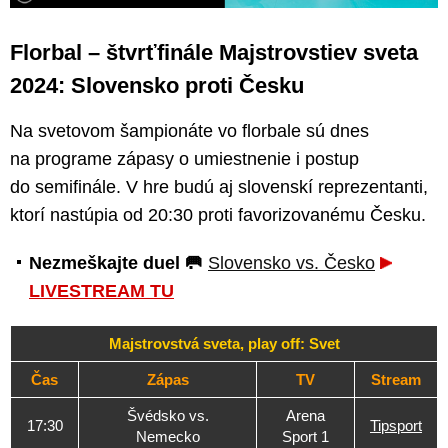
Florbal – štvrťfinále Majstrovstiev sveta
2024: Slovensko proti Česku
Na svetovom šampionáte vo florbale sú dnes
na programe zápasy o umiestnenie i postup
do semifinále. V hre budú aj slovenskí reprezentanti,
ktorí nastúpia od 20:30 proti favorizovanému Česku.
Nezmeškajte duel 🥅
Slovensko vs. Česko
LIVESTREAM TU
Majstrovstvá sveta, play off: Svet
Čas
Zápas
TV
Stream
Švédsko vs.
Arena
17:30
Tipsport
Nemecko
Sport 1