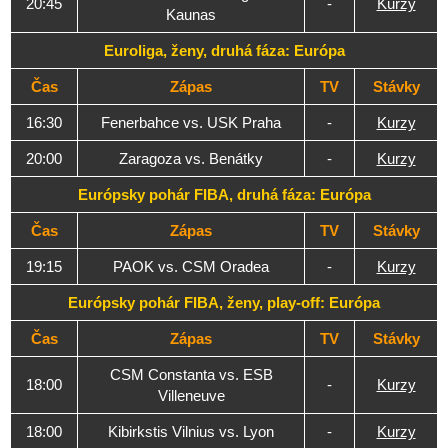
20:45
-
Kurzy
Kaunas
Euroliga, ženy, druhá fáza: Európa
Čas
Zápas
TV
Stávky
16:30
Fenerbahce vs. USK Praha
-
Kurzy
20:00
Zaragoza vs. Benátky
-
Kurzy
Európsky pohár FIBA, druhá fáza: Európa
Čas
Zápas
TV
Stávky
19:15
PAOK vs. CSM Oradea
-
Kurzy
Európsky pohár FIBA, ženy, play-off: Európa
Čas
Zápas
TV
Stávky
CSM Constanta vs. ESB
18:00
-
Kurzy
Villeneuve
18:00
Kibirkstis Vilnius vs. Lyon
-
Kurzy