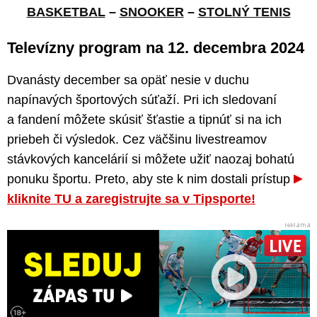
BASKETBAL
–
SNOOKER
–
STOLNÝ TENIS
Televízny program na 12. decembra 2024
Dvanásty december sa opäť nesie v duchu
napínavých športových súťaží. Pri ich sledovaní
a fandení môžete skúsiť šťastie a tipnúť si na ich
priebeh či výsledok. Cez väčšinu livestreamov
stávkových kancelárií si môžete užiť naozaj bohatú
ponuku športu. Preto, aby ste k nim dostali prístup
kliknite TU a zaregistrujte sa v Tipsporte!