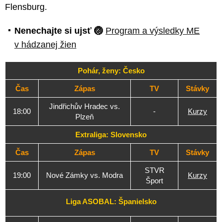
Flensburg.
Nenechajte si ujsť 🏐
Program a výsledky ME
v hádzanej žien
Pohár, ženy: Česko
Čas
Zápas
TV
Stávky
Jindřichův Hradec vs.
18:00
-
Kurzy
Plzeň
Extraliga: Slovensko
Čas
Zápas
TV
Stávky
STVR
19:00
Nové Zámky vs. Modra
Kurzy
Šport
Liga ASOBAL: Španielsko