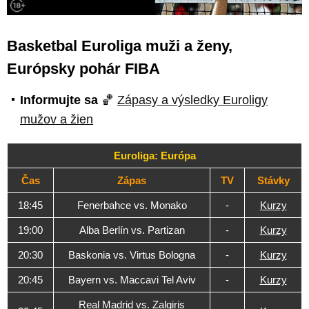
Basketbal Euroliga muži a ženy,
Európsky pohár FIBA
Informujte sa
🏀
Zápasy a výsledky Euroligy
mužov a žien
Euroliga: Európa
Čas
Zápas
TV
Stávky
18:45
Fenerbahce vs. Monako
-
Kurzy
19:00
Alba Berlín vs. Partizan
-
Kurzy
20:30
Baskonia vs. Virtus Bologna
-
Kurzy
20:45
Bayern vs. Maccavi Tel Aviv
-
Kurzy
Real Madrid vs. Zalgiris