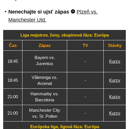
Nenechajte si ujsť zápas ⚽
Plzeň vs.
Manchester Utd.
Liga majstrov, ženy, skupinová fáza: Európa
Čas
Zápas
TV
Stávky
Bayern vs.
18:45
-
Kurzy
Juventus
Vålerenga vs.
18:45
-
Kurzy
Arsenal
Hammarby vs.
21:00
-
Kurzy
Barcelona
Manchester City
21:00
-
Kurzy
vs. St. Polten
Európska liga, ligová fáza: Európa