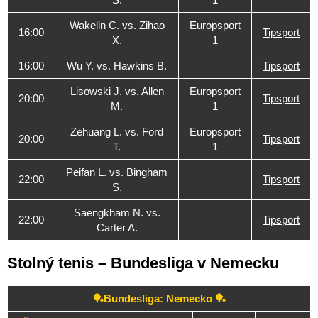
Wakelin C. vs. Zihao
Europsport
16:00
Tipsport
X.
1
16:00
Wu Y. vs. Hawkins B.
Tipsport
Lisowski J. vs. Allen
Europsport
20:00
Tipsport
M.
1
Zehuang L. vs. Ford
Europsport
20:00
Tipsport
T.
1
Peifan L. vs. Bingham
22:00
Tipsport
S.
Saengkham N. vs.
22:00
Tipsport
Carter A.
Stolný tenis – Bundesliga v Nemecku
🏓Bundesliga: Nemecko 🏓