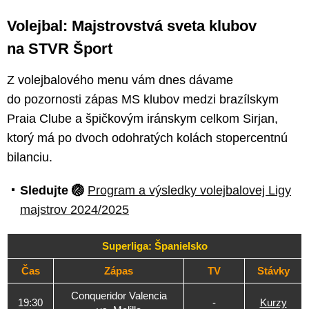
Volejbal: Majstrovstvá sveta klubov
na STVR Šport
Z volejbalového menu vám dnes dávame
do pozornosti zápas MS klubov medzi brazílskym
Praia Clube a špičkovým iránskym celkom Sirjan,
ktorý má po dvoch odohratých kolách stopercentnú
bilanciu.
Sledujte 🏐
Program a výsledky volejbalovej Ligy
majstrov 2024/2025
Superliga: Španielsko
Čas
Zápas
TV
Stávky
Conqueridor Valencia
19:30
-
Kurzy