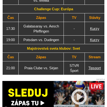
vs. Melilla
Challenge Cup: Európa
Čas
Zápas
TV
Stávky
Galatasaray vs. Aesch
17:30
-
Kurzy
Pfeffingen
19:00
Potsdam vs. Dudingen
-
Kurzy
Majstrovstvá sveta klubov: Svet
Čas
Zápas
TV
Stream
STVR
21:00
Praia Clube vs. Sirjan
Tipsport
Šport