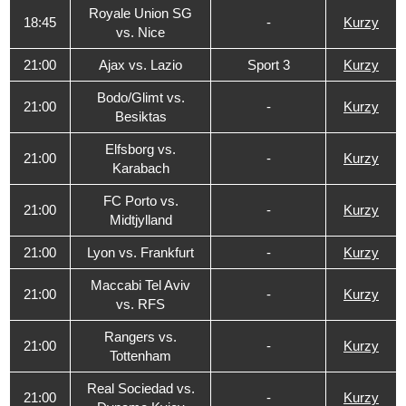
Royale Union SG
18:45
-
Kurzy
vs. Nice
21:00
Ajax vs. Lazio
Sport 3
Kurzy
Bodo/Glimt vs.
21:00
-
Kurzy
Besiktas
Elfsborg vs.
21:00
-
Kurzy
Karabach
FC Porto vs.
21:00
-
Kurzy
Midtjylland
21:00
Lyon vs. Frankfurt
-
Kurzy
Maccabi Tel Aviv
21:00
-
Kurzy
vs. RFS
Rangers vs.
21:00
-
Kurzy
Tottenham
Real Sociedad vs.
21:00
-
Kurzy