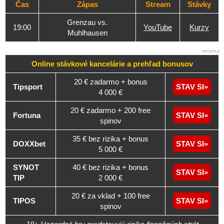
Čas
Zápas
Stream
Stávky
Grenzau vs.
19:00
YouTube
Kurzy
Muhlhausen
Online stávkové kancelárie a
prehľad
bonusov
20 € zadarmo + bonus
Tipsport
STAV SI
4 000 €
20 € zadarmo + 200 free
Fortuna
STAV SI
spinov
35 € bez rizika + bonus
DOXXbet
STAV SI
5 000 €
SYNOT
40 € bez rizika + bonus
STAV SI
TIP
2 000 €
20 € za vklad + 100 free
TIPOS
STAV SI
spinov