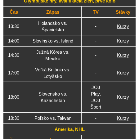
Olympijské hry, kvalifikácia žien, prvé kolo
Čas
Zápas
TV
Stávky
Holandsko vs.
13:30
-
Kurzy
Španielsko
14:00
Slovinsko vs. Island
-
Kurzy
Južná Kórea vs.
14:30
-
Kurzy
Mexiko
Veľká Británia vs.
17:00
-
Kurzy
Lotyšsko
JOJ
Slovensko vs.
Play,
18:00
Kurzy
Kazachstan
JOJ
Šport
18:30
Poľsko vs. Taiwan
-
Kurzy
Amerika, NHL