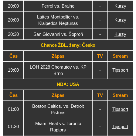
20:00
Ferrol vs. Braine
-
Kurzy
Lattes Montpellier vs.
20:00
-
Kurzy
Klaipedos Neptunas
20:30
San Giovanni vs. Šoproň
-
Kurzy
Chance ŽBL, ženy: Česko
Čas
Zápas
TV
Stream
LOH 2028 Chomutov vs. KP
19:00
-
Tipsport
Brno
NBA: USA
Čas
Zápas
TV
Stream
Boston Celtics. vs. Detroit
01:00
-
Tipsport
Pistons
Miami Heat vs. Toronto
01:30
-
Tipsport
Raptors