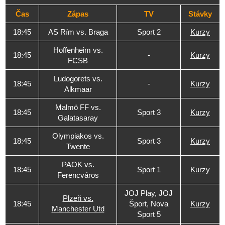
Čas
Zápas
TV
Stávky
18:45
AS Rím vs. Braga
Sport 2
Kurzy
Hoffenheim vs.
18:45
-
Kurzy
FCSB
Ludogorets vs.
18:45
-
Kurzy
Alkmaar
Malmö FF vs.
18:45
Sport 3
Kurzy
Galatasaray
Olympiakos vs.
18:45
Sport 3
Kurzy
Twente
PAOK vs.
18:45
Sport 1
Kurzy
Ferencváros
JOJ Play, JOJ
Plzeň vs.
18:45
Šport, Nova
Kurzy
Manchester Utd
Sport 5