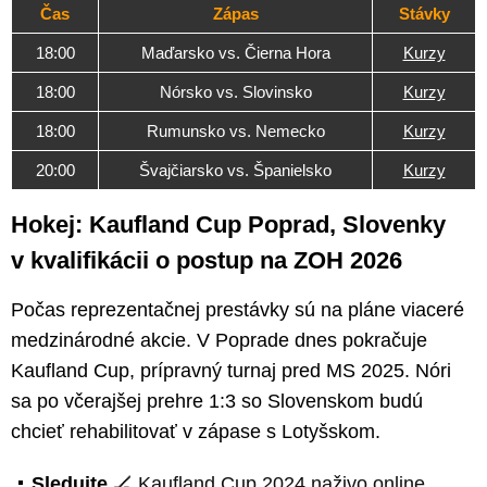
Čas
Zápas
Stávky
18:00
Maďarsko vs. Čierna Hora
Kurzy
18:00
Nórsko vs. Slovinsko
Kurzy
18:00
Rumunsko vs. Nemecko
Kurzy
20:00
Švajčiarsko vs. Španielsko
Kurzy
Hokej: Kaufland Cup Poprad, Slovenky
v kvalifikácii o postup na ZOH 2026
Počas reprezentačnej prestávky sú na pláne viaceré
medzinárodné akcie. V Poprade dnes pokračuje
Kaufland Cup, prípravný turnaj pred MS 2025. Nóri
sa po včerajšej prehre 1:3 so Slovenskom budú
chcieť rehabilitovať v zápase s Lotyšskom.
Sledujte
🏒
Kaufland Cup 2024 naživo online