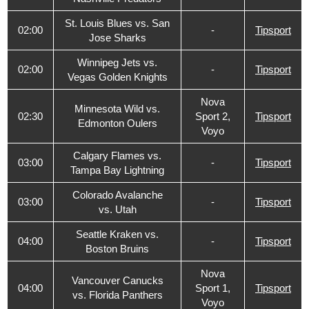
St. Louis Blues vs. San
02:00
-
Tipsport
Jose Sharks
Winnipeg Jets vs.
02:00
-
Tipsport
Vegas Golden Knights
Nova
Minnesota Wild vs.
02:30
Sport 2,
Tipsport
Edmonton Oulers
Voyo
Calgary Flames vs.
03:00
-
Tipsport
Tampa Bay Lightning
Colorado Avalanche
03:00
-
Tipsport
vs. Utah
Seattle Kraken vs.
04:00
-
Tipsport
Boston Bruins
Nova
Vancouver Canucks
04:00
Sport 1,
Tipsport
vs. Florida Panthers
Voyo