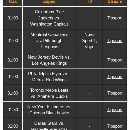
Čas
Zápas
TV
Stream
Columbus Blue
01:00
Jackets vs.
-
Tipsport
Washington Capitals
Montreal Canadiens
Nova
01:00
vs. Pittsburgh
Sport 1,
Tipsport
Penguins
Voyo
New Jersey Devils vs.
01:00
-
Tipsport
Los Angeles Kings
Philadelphia Flyers vs.
01:00
-
Tipsport
Detroit Red Wings
Toronto Maple Leafs
01:00
-
Tipsport
vs. Anaheim Ducks
New York Islanders vs.
01:30
-
Tipsport
Chicago Blackhawks
Dallas Stars vs.
02:00
-
Tipsport
Nashville Predators