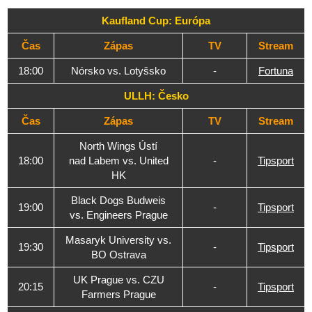
Kaufland Cup: Európa
Čas
Zápas
TV
Stream
18:00
Nórsko vs. Lotyšsko
-
Fortuna
ULLH: Česko
Čas
Zápas
TV
Stream
North Wings Ústí
18:00
nad Labem vs. United
-
Tipsport
HK
Black Dogs Budweis
19:00
-
Tipsport
vs. Engineers Prague
Masaryk University vs.
19:30
-
Tipsport
BO Ostrava
UK Prague vs. CZU
20:15
-
Tipsport
Farmers Prague