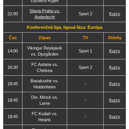
Dynamo Kyjev
Slavia Praha vs.
21:00
Sport 2
Kurzy
Anderlecht
Konferenčná liga, ligová fáza: Európa
Čas
Zápas
TV
Stávky
Vikingur Reykjavik
14:00
Sport 1
Kurzy
vs. Djurgården
FC Astana vs.
16:30
Sport 2
Kurzy
Chelsea
Basaksehir vs.
18:45
-
Kurzy
Heidenheim
Din. Minsk vs.
18:45
-
Kurzy
Larne
FC Kodaň vs.
18:45
-
Kurzy
Hearts