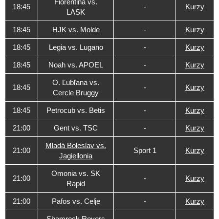
Fiorentina vs.
18:45
-
Kurzy
LASK
18:45
HJK vs. Molde
-
Kurzy
18:45
Legia vs. Lugano
-
Kurzy
18:45
Noah vs. APOEL
-
Kurzy
O. Ľubľana vs.
18:45
-
Kurzy
Cercle Bruggy
18:45
Petrocub vs. Betis
-
Kurzy
21:00
Gent vs. TSC
-
Kurzy
Mladá Boleslav vs.
21:00
Sport 1
Kurzy
Jagiellonia
Omonia vs. SK
21:00
-
Kurzy
Rapid
21:00
Pafos vs. Celje
-
Kurzy
Shamrock Rovers