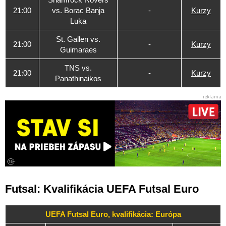
21:00
vs. Borac Banja
-
Kurzy
Luka
St. Gallen vs.
21:00
-
Kurzy
Guimaraes
TNS vs.
21:00
-
Kurzy
Panathinaikos
Futsal: Kvalifikácia UEFA Futsal Euro
UEFA Futsal Euro, kvalifikácia: Európa