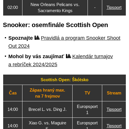
New Orleans Pelicans vs.
02:00
-
Tipsport
Sacramento Kings
Snooker: osemfinále Scottish Open
Spoznajte 🎱
Pravidlá a program Snooker Shoot
Out 2024
Mohol by vás zaujímať 🎱
Kalendár turnajov
a rebríček 2024/2025
Scottish Open: Škótsko
Zápas hraný max.
Čas
TV
Stream
na 7 frejmov
Europsport
14:00
Brecel L. vs. Ding J.
Tipsport
1
Xiao G. vs. Maguire
Europsport
14:00
Tipsport
S.
1