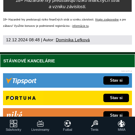
18+ Hazardné hry predstavujú riziko finančných strát
a vzniku závislosti.
18+ Hazardné hry predstavujú riziko finančných strát a vzniku závislosti.
Hrajte zodpovedne
a pre
zábavu! Využitie bonusov je podmienené registráciou -
informácie tu
.
12.12.2024 08:48
| Autor:
Dominika Lefková
STÁVKOVÉ KANCELÁRIE
Stav si
Stav si
Stav si
Stávkovky
Livestreamy
Futbal
Tenis
MMA
Stav si