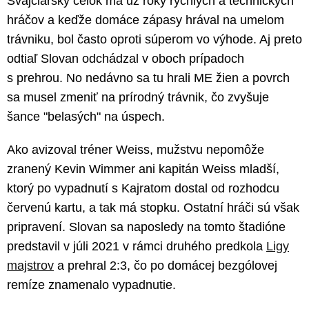
Švajčiarsky celok má už roky rýchlych a technických
hráčov a keďže domáce zápasy hrával na umelom
trávniku, bol často oproti súperom vo výhode. Aj preto
odtiaľ Slovan odchádzal v oboch prípadoch
s prehrou. No nedávno sa tu hrali ME žien a povrch
sa musel zmeniť na prírodný trávnik, čo zvyšuje
šance "belasých" na úspech.
Ako avizoval tréner Weiss, mužstvu nepomôže
zranený Kevin Wimmer ani kapitán Weiss mladší,
ktorý po vypadnutí s Kajratom dostal od rozhodcu
červenú kartu, a tak má stopku. Ostatní hráči sú však
pripravení. Slovan sa naposledy na tomto štadióne
predstavil v júli 2021 v rámci druhého predkola
Ligy
majstrov
a prehral 2:3, čo po domácej bezgólovej
remíze znamenalo vypadnutie.