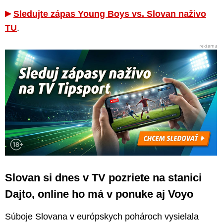
Sledujte zápas Young Boys vs. Slovan naživo
TU
.
Slovan si dnes v TV pozriete na stanici
Dajto, online ho má v ponuke aj Voyo
Súboje Slovana v európskych pohároch vysielala