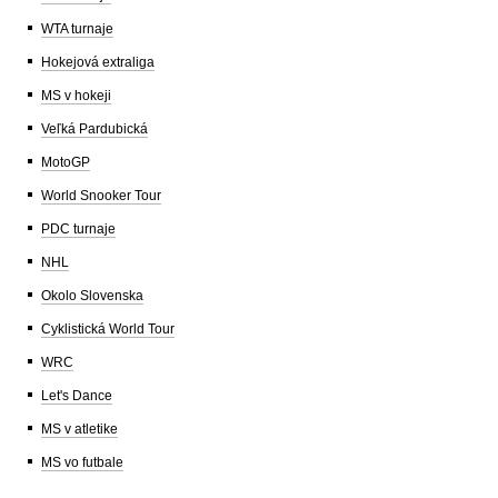
WTA turnaje
Hokejová extraliga
MS v hokeji
Veľká Pardubická
MotoGP
World Snooker Tour
PDC turnaje
NHL
Okolo Slovenska
Cyklistická World Tour
WRC
Let's Dance
MS v atletike
MS vo futbale