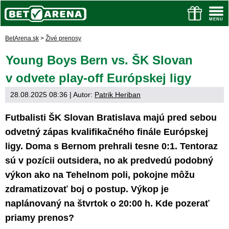
BetArena.sk
>
Živé prenosy
Young Boys Bern vs. ŠK Slovan
v odvete play-off Európskej ligy
28.08.2025 08:36
| Autor:
Patrik Heriban
Futbalisti ŠK Slovan Bratislava majú pred sebou
odvetný zápas kvalifikačného finále Európskej
ligy. Doma s Bernom prehrali tesne 0:1. Tentoraz
sú v pozícii outsidera, no ak predvedú podobný
výkon ako na Tehelnom poli, pokojne môžu
zdramatizovať boj o postup. Výkop je
naplánovaný na štvrtok o 20:00 h. Kde pozerať
priamy prenos?