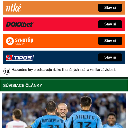
Stav si
Stav si
Stav si
Stav si
Hazardné hry predstavujú riziko finančných strát a vzniku závislosti.
SÚVISIACE ČLÁNKY