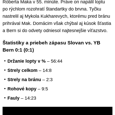
Róberta Maka v 55. minúte. Práve on napálil loptu
po rýchlom rozohratí štandartky do brvna. Tyčku
nastrelil aj Mykola Kukharevych, ktorému pred bránu
prihrával Mak. Domácim však chýbal aj kúsok šťastia
a Bern si do odvety odniesol najtesnejšie víťazstvo.
Štatistiky a priebeh zápasu Slovan vs. YB
Bern 0:1 (0:1)
Držanie lopty v %
– 56:44
Strely celkom
– 14:8
Strely na bránu
– 2:3
Rohové kopy
– 9:5
Fauly
– 14:23