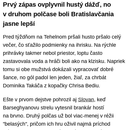
Prvý zápas ovplyvnil hustý dážď, no
v druhom polčase boli Bratislavčania
jasne lepší
Pred týždňom na Tehelnom pršali husto pršalo celý
večer, čo sťažilo podmienky na ihrisku. Na rýchle
prihrávky takmer nebol priestor, loptu často
zastavovala voda a hráči boli ako na klzisku. Napriek
tomu si obe mužstvá dokázali vypracovať dobré
šance, no gól padol len jeden, žiaľ, za chrbát
Dominika Takáča z kopačky Chrisa Bediu.
Ešte v prvom dejstve pohrozil aj
Slovan
, keď
Barseghyanovu strelu vytesnil brankár hostí
na brvno. Druhý polčas už bol viac-menej v réžii
"belasých", pričom ich hru oživil najmä príchod