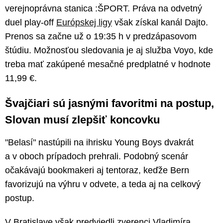
verejnoprávna stanica :ŠPORT. Práva na odvetný
duel play-off
Európskej ligy
však získal kanál Dajto.
Prenos sa začne už o 19:35 h v predzápasovom
štúdiu. Možnosťou sledovania je aj služba Voyo, kde
treba mať zakúpené mesačné predplatné v hodnote
11,99 €.
Švajčiari sú jasnými favoritmi na postup,
Slovan musí zlepšiť koncovku
"Belasí" nastúpili na ihrisku Young Boys dvakrát
a v oboch prípadoch prehrali. Podobný scenár
očakávajú bookmakeri aj tentoraz, keďže Bern
favorizujú na výhru v odvete, a teda aj na celkový
postup.
V Bratislave však predviedli zverenci Vladimíra