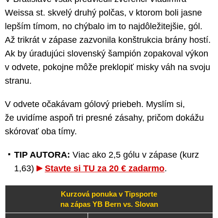
Weissa st. skvelý druhý polčas, v ktorom boli jasne
lepším tímom, no chýbalo im to najdôležitejšie, gól.
Až trikrát v zápase zazvonila konštrukcia brány hostí.
Ak by úradujúci slovenský šampión zopakoval výkon
v odvete, pokojne môže preklopiť misky váh na svoju
stranu.
V odvete očakávam gólový priebeh. Myslím si,
že uvidíme aspoň tri presné zásahy, pričom dokážu
skórovať oba tímy.
TIP AUTORA:
Viac ako 2,5 gólu v zápase (kurz
1,63)
Stavte si TU za 20 € zadarmo
.
Kurzová ponuka v Tipsporte
na zápas YB Bern vs. Slovan