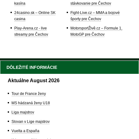
kasína
stávkovanie pre Čechov
24casino.sk – Online SK
Fight-Live.cz – MMA a bojové
casina
športy pre Čechov
Play-Arena.cz - live
MotorsportŽivě.cz – Formule 1,
streamy pre Čechov
MotoGP pre Čechov
DÔLEŽITÉ INFORMÁCIE
Aktuálne August 2026
Tour de France ženy
MS hádzaná ženy U18
Liga majstrov
Slovan v Lige majstrov
Vuelta a España