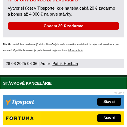
Vytvor si účet v Tipsporte, kde na teba čaká 20 € zadarmo
a bonus až 4 000 € na prvé stávky.
Chcem 20 € zadarmo
18+ Hazardné hry predstavujú riziko finančných strát a vzniku závislosti.
Hrajte zodpovedne
a pre
zábavu! Využitie bonusov je podmienené registráciou -
informácie tu
.
28.08.2025 08:36
| Autor:
Patrik Heriban
STÁVKOVÉ KANCELÁRIE
Stav si
Stav si