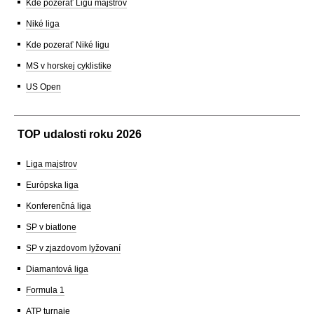
Kde pozerať Ligu majstrov
Niké liga
Kde pozerať Niké ligu
MS v horskej cyklistike
US Open
TOP udalosti roku 2026
Liga majstrov
Európska liga
Konferenčná liga
SP v biatlone
SP v zjazdovom lyžovaní
Diamantová liga
Formula 1
ATP turnaje