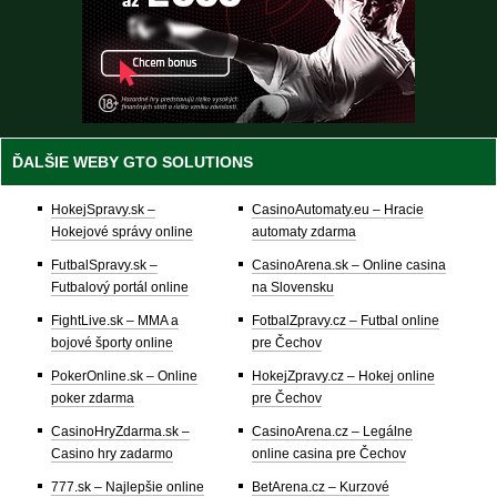
ĎALŠIE WEBY GTO SOLUTIONS
HokejSpravy.sk –
CasinoAutomaty.eu – Hracie
Hokejové správy online
automaty zdarma
FutbalSpravy.sk –
CasinoArena.sk – Online casina
Futbalový portál online
na Slovensku
FightLive.sk – MMA a
FotbalZpravy.cz – Futbal online
bojové športy online
pre Čechov
PokerOnline.sk – Online
HokejZpravy.cz – Hokej online
poker zdarma
pre Čechov
CasinoHryZdarma.sk –
CasinoArena.cz – Legálne
Casino hry zadarmo
online casina pre Čechov
777.sk – Najlepšie online
BetArena.cz – Kurzové