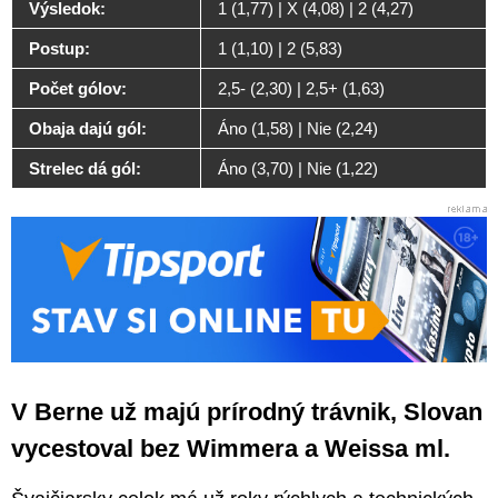
Výsledok:
1 (1,77) | X (4,08) | 2 (4,27)
Postup:
1 (1,10) | 2 (5,83)
Počet gólov:
2,5- (2,30) | 2,5+ (1,63)
Obaja dajú gól:
Áno (1,58) | Nie (2,24)
Strelec dá gól:
Áno (3,70) | Nie (1,22)
V Berne už majú prírodný trávnik, Slovan
vycestoval bez Wimmera a Weissa ml.