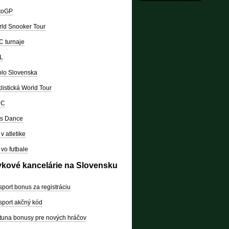
toGP
ld Snooker Tour
 turnaje
L
lo Slovenska
listická World Tour
RC
's Dance
v atletike
vo futbale
vkové kancelárie na Slovensku
sport bonus za registráciu
sport akčný kód
tuna bonusy pre nových hráčov