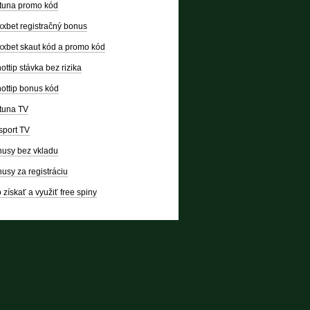
tuna promo kód
xbet registračný bonus
xbet skaut kód a promo kód
ottip stávka bez rizika
ottip bonus kód
tuna TV
sport TV
usy bez vkladu
usy za registráciu
 získať a využiť free spiny