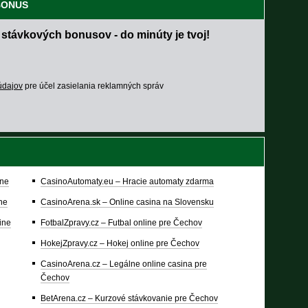
 BONUS
 stávkových bonusov - do minúty je tvoj!
údajov
pre účel zasielania reklamných správ
ine
CasinoAutomaty.eu – Hracie automaty zdarma
ine
CasinoArena.sk – Online casina na Slovensku
ine
FotbalZpravy.cz – Futbal online pre Čechov
HokejZpravy.cz – Hokej online pre Čechov
CasinoArena.cz – Legálne online casina pre
Čechov
BetArena.cz – Kurzové stávkovanie pre Čechov