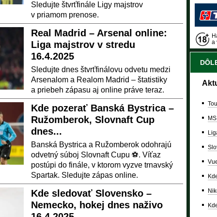
Sledujte štvrťfinále Ligy majstrov
v priamom prenose.
Real Madrid – Arsenal online:
Ha
a 
Liga majstrov v stredu
16.4.2025
DÔLE
Sledujte dnes štvrťfinálovu odvetu medzi
Arsenalom a Realom Madrid – štatistiky
Akt
a priebeh zápasu aj online práve teraz.
Tou
Kde pozerať Banská Bystrica –
Ružomberok, Slovnaft Cup
MS
dnes...
Lig
Banská Bystrica a Ružomberok odohrajú
Slo
odvetný súboj Slovnaft Cupu ⚽. Víťaz
Vue
postúpi do finále, v ktorom vyzve trnavský
Spartak. Sledujte zápas online.
Kde
Nik
Kde sledovať Slovensko –
Nemecko, hokej dnes naživo
Kde
16.4.2025