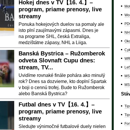
Hokej dnes v TV【16. 4.】–
Mo
program, priame prenosy, live
streamy
Wor
Ponuka hokejových duelov sa pomaly ale
PDC
isto plní zaujímavými zápasmi. Dnes je
NH
na programe SHL, česká Extraliga,
Oko
medzištátne zápasy, NHL a Liiga.
Cyk
Banská Bystrica – Ružomberok
W
odveta Slovnaft Cupu dnes:
stream, TV...
Let
Uvidíme rovnaké finále pohára ako minulý
MS 
rok? Dnes sa dozvieme, kto doplní Spartak
MS 
v boji o cennú trofej. Bude to Ružomberok
alebo Banská Bystrica?
Stá
Futbal dnes v TV【16. 4.】–
Tip
program, priame prenosy, live
Tip
streamy
For
Sledujte výnimočné futbalové duely nielen