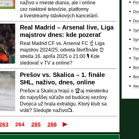
naživo v mieste diania, ale i online
For
cez niektoré televízie, platformy
Dox
a livestreamy stávkových kancelárií.
Dox
Real Madrid – Arsenal live, Liga
Syn
majstrov dnes: kde pozerať
Syn
Real Madrid CF vs. Arsenal FC ☝ Liga
For
majstrov 2024/25, odveta štvrťfinále ⏰
streda 16. apríla 2025 o 21:00 🎙️ Kde
Tip
sledovať v TV a online?
Bon
Prešov vs. Skalica – 1. finále
Bon
SHL, naživo, dnes, online
Ako
Prešov a Skalica hrajú o 🏆aj miestenku
do najvyššej súťaže od budúcej sezóny.
Dvojica už hrala extraligu. Ktorý klub sa
vráti? Sledujte naživo📺.
263
264
265
266
Prvý
Posledný