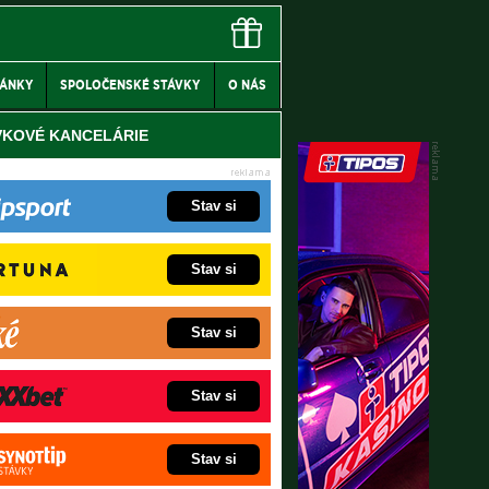
LÁNKY
SPOLOČENSKÉ STÁVKY
O NÁS
VKOVÉ KANCELÁRIE
Stav si
Stav si
Stav si
Stav si
Stav si