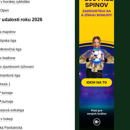
v horskej cyklistike
 Open
 udalosti roku 2026
a majstrov
ópska liga
ferenčná liga
v biatlone
v zjazdovom lyžovaní
mantová liga
mula 1
 turnaje
 turnaje
ejová extraliga
v hokeji
ká Pardubická