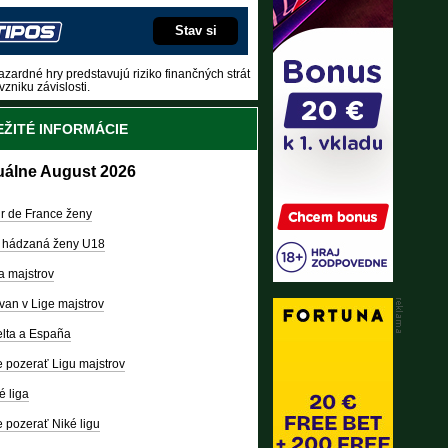
Stav si
zardné hry predstavujú riziko finančných strát
vzniku závislosti.
ŽITÉ INFORMÁCIE
uálne August 2026
r de France ženy
 hádzaná ženy U18
a majstrov
van v Lige majstrov
lta a España
 pozerať Ligu majstrov
é liga
 pozerať Niké ligu