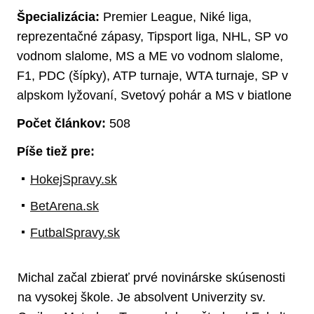
Špecializácia:
Premier League, Niké liga,
reprezentačné zápasy, Tipsport liga, NHL, SP vo
vodnom slalome, MS a ME vo vodnom slalome,
F1, PDC (šípky), ATP turnaje, WTA turnaje, SP v
alpskom lyžovaní, Svetový pohár a MS v biatlone
Počet článkov:
508
Píše tiež pre:
HokejSpravy.sk
BetArena.sk
FutbalSpravy.sk
Michal začal zbierať prvé novinárske skúsenosti
na vysokej škole. Je absolvent Univerzity sv.