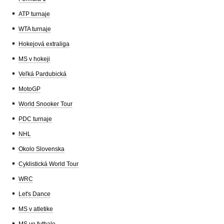
ATP turnaje
WTA turnaje
Hokejová extraliga
MS v hokeji
Veľká Pardubická
MotoGP
World Snooker Tour
PDC turnaje
NHL
Okolo Slovenska
Cyklistická World Tour
WRC
Let's Dance
MS v atletike
MS vo futbale