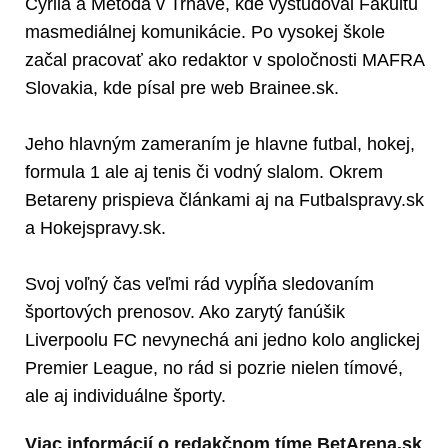
Cyrila a Metoda v Trnave, kde vyštudoval Fakultu
masmediálnej komunikácie. Po vysokej škole
začal pracovať ako redaktor v spoločnosti MAFRA
Slovakia, kde písal pre web Brainee.sk.
Jeho hlavným zameraním je hlavne futbal, hokej,
formula 1 ale aj tenis či vodný slalom. Okrem
Betareny prispieva článkami aj na Futbalspravy.sk
a Hokejspravy.sk.
Svoj voľný čas veľmi rád vypĺňa sledovaním
športových prenosov. Ako zarytý fanúšik
Liverpoolu FC nevynechá ani jedno kolo anglickej
Premier League, no rád si pozrie nielen tímové,
ale aj individuálne športy.
Viac informácií o redakčnom tíme BetArena.sk