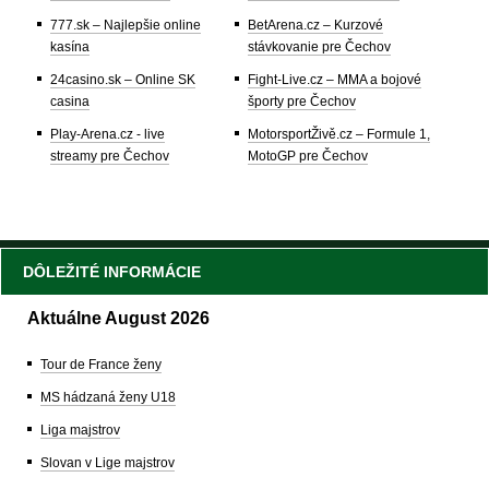
777.sk – Najlepšie online
BetArena.cz – Kurzové
kasína
stávkovanie pre Čechov
24casino.sk – Online SK
Fight-Live.cz – MMA a bojové
casina
športy pre Čechov
Play-Arena.cz - live
MotorsportŽivě.cz – Formule 1,
streamy pre Čechov
MotoGP pre Čechov
DÔLEŽITÉ INFORMÁCIE
Aktuálne August 2026
Tour de France ženy
MS hádzaná ženy U18
Liga majstrov
Slovan v Lige majstrov