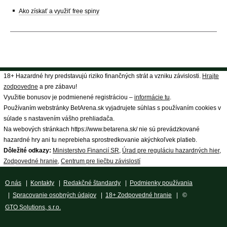
Ako získať a využiť free spiny
18+ Hazardné hry predstavujú riziko finančných strát a vzniku závislosti.
Hrajte
zodpovedne
a pre zábavu!
Využitie bonusov je podmienené registráciou –
informácie tu
.
Používaním webstránky BetArena.sk vyjadrujete súhlas s používaním cookies v
súlade s nastavením vášho prehliadača.
Na webových stránkach https://www.betarena.sk/ nie sú prevádzkované
hazardné hry ani tu neprebieha sprostredkovanie akýchkoľvek platieb.
Dôležité odkazy:
Ministerstvo Financií SR
,
Úrad pre reguláciu hazardných hier
,
Zodpovedné hranie
,
Centrum pre liečbu závislostí
O nás
|
Kontakty
|
Redakčné štandardy
|
Podmienky používania
|
Spracovanie osobných údajov
|
18+ Zodpovedné hranie
| ©
GTO Solutions, s.r.o.