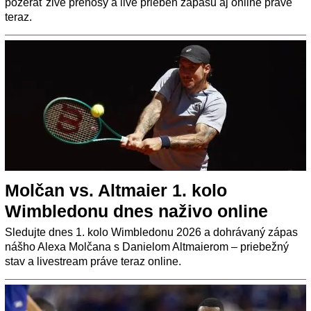
pozerať živé prenosy a live priebeh zápasu aj online práve
teraz.
Molčan vs. Altmaier 1. kolo
Wimbledonu dnes naživo online
Sledujte dnes 1. kolo Wimbledonu 2026 a dohrávaný zápas
nášho Alexa Molčana s Danielom Altmaierom – priebežný
stav a livestream práve teraz online.