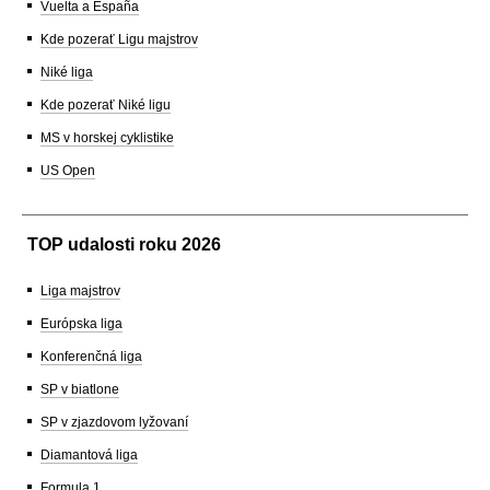
Vuelta a España
Kde pozerať Ligu majstrov
Niké liga
Kde pozerať Niké ligu
MS v horskej cyklistike
US Open
TOP udalosti roku 2026
Liga majstrov
Európska liga
Konferenčná liga
SP v biatlone
SP v zjazdovom lyžovaní
Diamantová liga
Formula 1