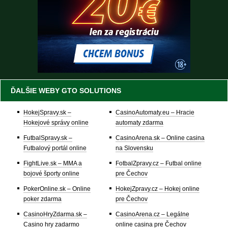
ĎALŠIE WEBY GTO SOLUTIONS
HokejSpravy.sk –
CasinoAutomaty.eu – Hracie
Hokejové správy online
automaty zdarma
FutbalSpravy.sk –
CasinoArena.sk – Online casina
Futbalový portál online
na Slovensku
FightLive.sk – MMA a
FotbalZpravy.cz – Futbal online
bojové športy online
pre Čechov
PokerOnline.sk – Online
HokejZpravy.cz – Hokej online
poker zdarma
pre Čechov
CasinoHryZdarma.sk –
CasinoArena.cz – Legálne
Casino hry zadarmo
online casina pre Čechov