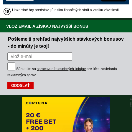
Hazardné hry predstavujú riziko finančných strát a vzniku závislosti.
VLOŽ EMAIL A ZÍSKAJ NAJVYŠŠÍ BONUS
Pošleme ti prehľad najvyšších stávkových bonusov
- do minúty je tvoj!
Súhlasím so
spracovaním osobných údajov
pre účel zasielania
reklamných správ