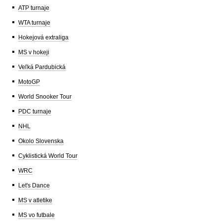
ATP turnaje
WTA turnaje
Hokejová extraliga
MS v hokeji
Veľká Pardubická
MotoGP
World Snooker Tour
PDC turnaje
NHL
Okolo Slovenska
Cyklistická World Tour
WRC
Let's Dance
MS v atletike
MS vo futbale