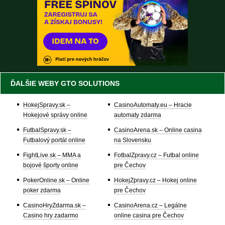
ĎALŠIE WEBY GTO SOLUTIONS
HokejSpravy.sk –
CasinoAutomaty.eu – Hracie
Hokejové správy online
automaty zdarma
FutbalSpravy.sk –
CasinoArena.sk – Online casina
Futbalový portál online
na Slovensku
FightLive.sk – MMA a
FotbalZpravy.cz – Futbal online
bojové športy online
pre Čechov
PokerOnline.sk – Online
HokejZpravy.cz – Hokej online
poker zdarma
pre Čechov
CasinoHryZdarma.sk –
CasinoArena.cz – Legálne
Casino hry zadarmo
online casina pre Čechov