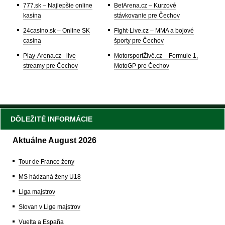
777.sk – Najlepšie online
BetArena.cz – Kurzové
kasína
stávkovanie pre Čechov
24casino.sk – Online SK
Fight-Live.cz – MMA a bojové
casina
športy pre Čechov
Play-Arena.cz - live
MotorsportŽivě.cz – Formule 1,
streamy pre Čechov
MotoGP pre Čechov
DÔLEŽITÉ INFORMÁCIE
Aktuálne August 2026
Tour de France ženy
MS hádzaná ženy U18
Liga majstrov
Slovan v Lige majstrov
Vuelta a España