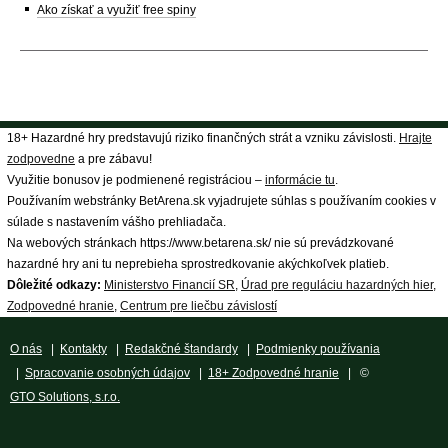
Ako získať a využiť free spiny
18+ Hazardné hry predstavujú riziko finančných strát a vzniku závislosti.
Hrajte
zodpovedne
a pre zábavu!
Využitie bonusov je podmienené registráciou –
informácie tu
.
Používaním webstránky BetArena.sk vyjadrujete súhlas s používaním cookies v
súlade s nastavením vášho prehliadača.
Na webových stránkach https://www.betarena.sk/ nie sú prevádzkované
hazardné hry ani tu neprebieha sprostredkovanie akýchkoľvek platieb.
Dôležité odkazy:
Ministerstvo Financií SR
,
Úrad pre reguláciu hazardných hier
,
Zodpovedné hranie
,
Centrum pre liečbu závislostí
O nás
|
Kontakty
|
Redakčné štandardy
|
Podmienky používania
|
Spracovanie osobných údajov
|
18+ Zodpovedné hranie
| ©
GTO Solutions, s.r.o.