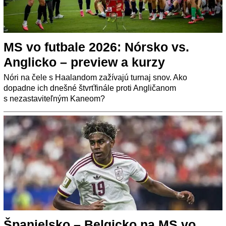
MS vo futbale 2026: Nórsko vs.
Anglicko – preview a kurzy
Nóri na čele s Haalandom zažívajú turnaj snov. Ako
dopadne ich dnešné štvrťfinále proti Angličanom
s nezastaviteľným Kaneom?
Španielsko – Belgicko na MS vo