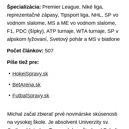
Špecializácia:
Premier League, Niké liga,
reprezentačné zápasy, Tipsport liga, NHL, SP vo
vodnom slalome, MS a ME vo vodnom slalome,
F1, PDC (šípky), ATP turnaje, WTA turnaje, SP v
alpskom lyžovaní, Svetový pohár a MS v biatlone
Počet článkov:
507
Píše tiež pre:
HokejSpravy.sk
BetArena.sk
FutbalSpravy.sk
Michal začal zbierať prvé novinárske skúsenosti
na vysokej škole. Je absolvent Univerzity sv.