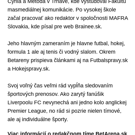
Cyrila a Metoda v Trnave, kde vyštudoval Fakultu
masmediálnej komunikácie. Po vysokej škole
začal pracovať ako redaktor v spoločnosti MAFRA
Slovakia, kde písal pre web Brainee.sk.
Jeho hlavným zameraním je hlavne futbal, hokej,
formula 1 ale aj tenis či vodný slalom. Okrem
Betareny prispieva článkami aj na Futbalspravy.sk
a Hokejspravy.sk.
Svoj voľný čas veľmi rád vypĺňa sledovaním
športových prenosov. Ako zarytý fanúšik
Liverpoolu FC nevynechá ani jedno kolo anglickej
Premier League, no rád si pozrie nielen tímové,
ale aj individuálne športy.
Viac informácií o redakčnom tíme BetArena.sk