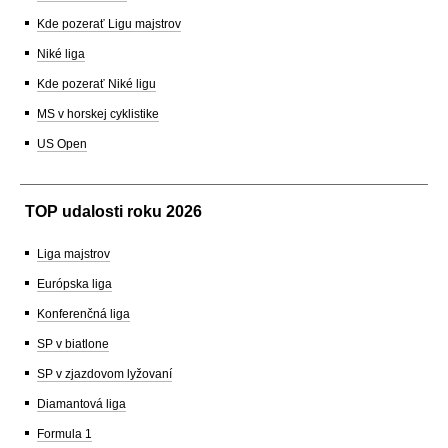
Kde pozerať Ligu majstrov
Niké liga
Kde pozerať Niké ligu
MS v horskej cyklistike
US Open
TOP udalosti roku 2026
Liga majstrov
Európska liga
Konferenčná liga
SP v biatlone
SP v zjazdovom lyžovaní
Diamantová liga
Formula 1