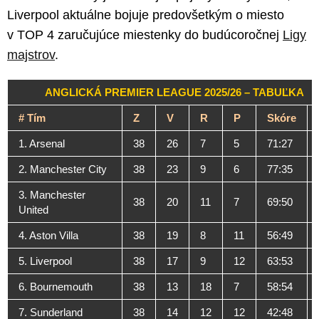
Liverpool aktuálne bojuje predovšetkým o miesto
v TOP 4 zaručujúce miestenky do budúcoročnej
Ligy
majstrov
.
ANGLICKÁ PREMIER LEAGUE 2025/26 – TABUĽKA
#
Tím
Z
V
R
P
Skóre
1. Arsenal
38
26
7
5
71:27
2. Manchester City
38
23
9
6
77:35
3. Manchester
38
20
11
7
69:50
United
4. Aston Villa
38
19
8
11
56:49
5. Liverpool
38
17
9
12
63:53
6. Bournemouth
38
13
18
7
58:54
7. Sunderland
38
14
12
12
42:48