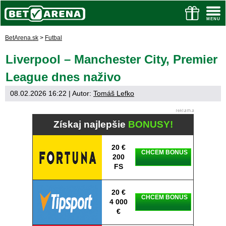
BetArena.sk
>
Futbal
Liverpool – Manchester City, Premier
League dnes naživo
08.02.2026 16:22
| Autor:
Tomáš Lefko
Získaj najlepšie
BONUSY!
20 €
CHCEM BONUS
200
FS
20 €
CHCEM BONUS
4 000
€