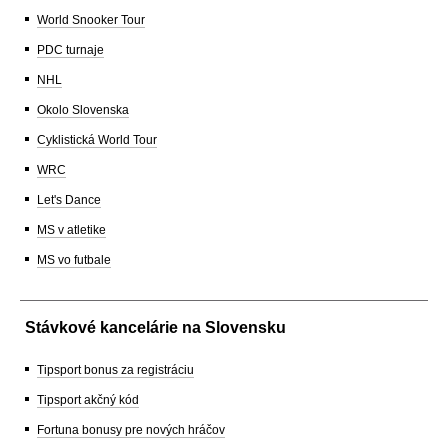
World Snooker Tour
PDC turnaje
NHL
Okolo Slovenska
Cyklistická World Tour
WRC
Let's Dance
MS v atletike
MS vo futbale
Stávkové kancelárie na Slovensku
Tipsport bonus za registráciu
Tipsport akčný kód
Fortuna bonusy pre nových hráčov