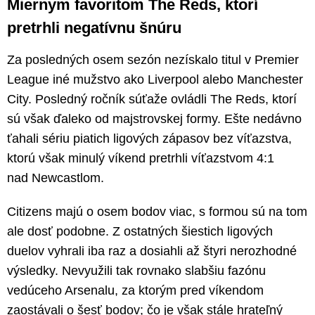
Miernym favoritom The Reds, ktorí
pretrhli negatívnu šnúru
Za posledných osem sezón nezískalo titul v Premier
League iné mužstvo ako Liverpool alebo Manchester
City. Posledný ročník súťaže ovládli The Reds, ktorí
sú však ďaleko od majstrovskej formy. Ešte nedávno
ťahali sériu piatich ligových zápasov bez víťazstva,
ktorú však minulý víkend pretrhli víťazstvom 4:1
nad Newcastlom.
Citizens majú o osem bodov viac, s formou sú na tom
ale dosť podobne. Z ostatných šiestich ligových
duelov vyhrali iba raz a dosiahli až štyri nerozhodné
výsledky. Nevyužili tak rovnako slabšiu fazónu
vedúceho Arsenalu, za ktorým pred víkendom
zaostávali o šesť bodov; čo je však stále hrateľný