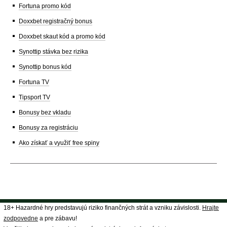
Fortuna promo kód
Doxxbet registračný bonus
Doxxbet skaut kód a promo kód
Synottip stávka bez rizika
Synottip bonus kód
Fortuna TV
Tipsport TV
Bonusy bez vkladu
Bonusy za registráciu
Ako získať a využiť free spiny
18+ Hazardné hry predstavujú riziko finančných strát a vzniku závislosti.
Hrajte
zodpovedne
a pre zábavu!