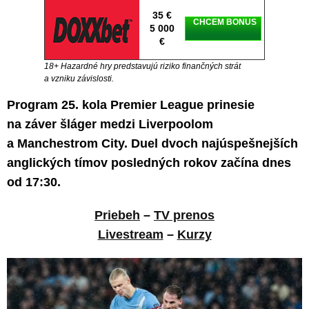
35 €
CHCEM BONUS
5 000
€
18+ Hazardné hry predstavujú riziko finančných strát
a vzniku závislosti.
Program 25. kola Premier League prinesie
na záver šláger medzi Liverpoolom
a Manchestrom City. Duel dvoch najúspešnejších
anglických tímov posledných rokov začína dnes
od 17:30.
Priebeh
–
TV prenos
Livestream
–
Kurzy