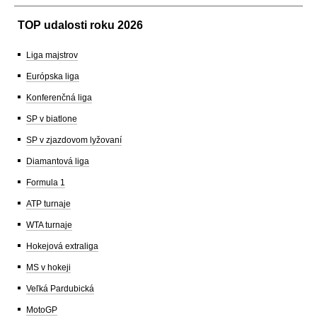
TOP udalosti roku 2026
Liga majstrov
Európska liga
Konferenčná liga
SP v biatlone
SP v zjazdovom lyžovaní
Diamantová liga
Formula 1
ATP turnaje
WTA turnaje
Hokejová extraliga
MS v hokeji
Veľká Pardubická
MotoGP