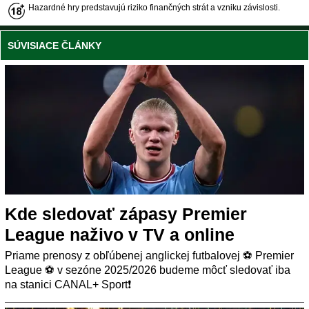
Hazardné hry predstavujú riziko finančných strát a vzniku závislosti.
SÚVISIACE ČLÁNKY
Kde sledovať zápasy Premier
League naživo v TV a online
Priame prenosy z obľúbenej anglickej futbalovej ⚽ Premier
League ⚽ v sezóne 2025/2026 budeme môcť sledovať iba
na stanici CANAL+ Sport❗