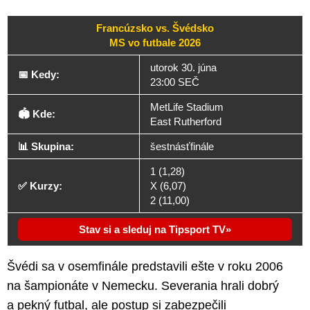
Francúzsko vs. Švédsko
MS vo futbale 2026
utorok 30. júna
📅 Kedy:
23:00 SEČ
MetLife Stadium
🏟️ Kde:
East Rutherford
📊 Skupina:
šestnásťfinále
1 (1,28)
✅ Kurzy:
X (6,07)
2 (11,00)
Stav si a sleduj na Tipsport TV
Švédi sa v osemfinále predstavili ešte v roku 2006
na šampionáte v Nemecku. Severania hrali dobrý
a pekný futbal, ale postup si zabezpečili