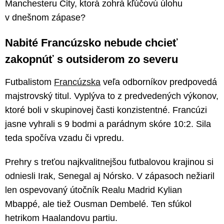
Manchesteru City, ktorá zohrá kľúčovú úlohu
v dnešnom zápase?
Nabité Francúzsko nebude chcieť
zakopnúť s outsiderom zo severu
Futbalistom
Francúzska
veľa odborníkov predpovedá
majstrovský titul. Vyplýva to z predvedených výkonov,
ktoré boli v skupinovej časti konzistentné. Francúzi
jasne vyhrali s 9 bodmi a parádnym skóre 10:2. Sila
teda spočíva vzadu či vpredu.
Prehry s treťou najkvalitnejšou futbalovou krajinou si
odniesli Irak, Senegal aj Nórsko. V zápasoch nežiaril
len ospevovaný útočník Realu Madrid Kylian
Mbappé, ale tiež Ousman Dembelé. Ten sfúkol
hetrikom Haalandovu partiu.