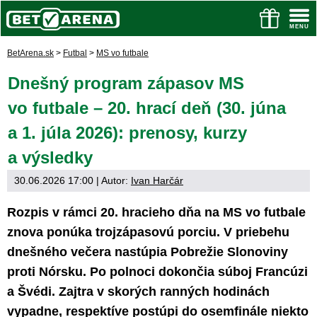
BetArena.sk
>
Futbal
>
MS vo futbale
Dnešný program zápasov MS
vo futbale – 20. hrací deň (30. júna
a 1. júla 2026): prenosy, kurzy
a výsledky
30.06.2026 17:00
| Autor:
Ivan Harčár
Rozpis v rámci 20. hracieho dňa na MS vo futbale
znova ponúka trojzápasovú porciu. V priebehu
dnešného večera nastúpia Pobrežie Slonoviny
proti Nórsku. Po polnoci dokončia súboj Francúzi
a Švédi. Zajtra v skorých ranných hodinách
vypadne, respektíve postúpi do osemfinále niekto