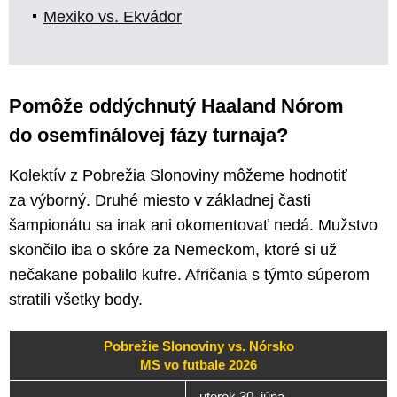
Mexiko vs. Ekvádor
Pomôže oddýchnutý Haaland Nórom
do osemfinálovej fázy turnaja?
Kolektív z Pobrežia Slonoviny môžeme hodnotiť
za výborný. Druhé miesto v základnej časti
šampionátu sa inak ani okomentovať nedá. Mužstvo
skončilo iba o skóre za Nemeckom, ktoré si už
nečakane pobalilo kufre. Afričania s týmto súperom
stratili všetky body.
Pobrežie Slonoviny vs. Nórsko
MS vo futbale 2026
utorok 30. júna