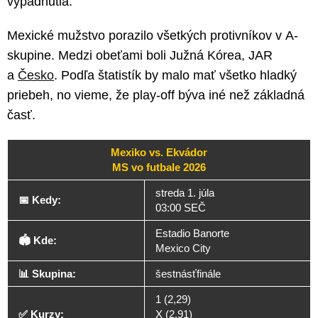
vypadnutia.
Mexické mužstvo porazilo všetkých protivníkov v A-
skupine. Medzi obeťami boli Južná Kórea, JAR
a
Česko
. Podľa štatistík by malo mať všetko hladký
priebeh, no vieme, že play-off býva iné než základná
časť.
Mexiko vs. Ekvádor
MS vo futbale 2026
streda 1. júla
📅 Kedy:
03:00 SEČ
Estadio Banorte
🏟️ Kde:
Mexico City
📊 Skupina:
šestnásťfinále
1 (2,29)
✅ Kurzy:
X (2,91)