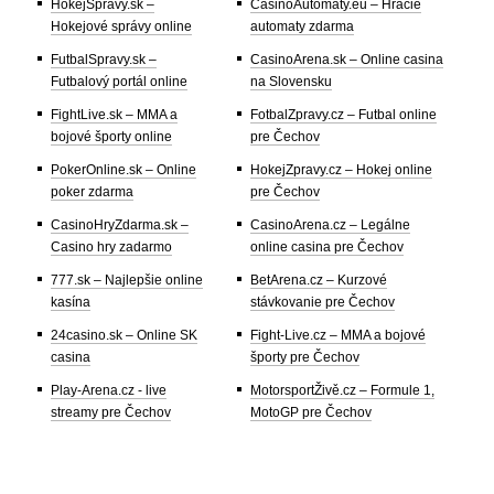
HokejSpravy.sk –
CasinoAutomaty.eu – Hracie
Hokejové správy online
automaty zdarma
FutbalSpravy.sk –
CasinoArena.sk – Online casina
Futbalový portál online
na Slovensku
FightLive.sk – MMA a
FotbalZpravy.cz – Futbal online
bojové športy online
pre Čechov
PokerOnline.sk – Online
HokejZpravy.cz – Hokej online
poker zdarma
pre Čechov
CasinoHryZdarma.sk –
CasinoArena.cz – Legálne
Casino hry zadarmo
online casina pre Čechov
777.sk – Najlepšie online
BetArena.cz – Kurzové
kasína
stávkovanie pre Čechov
24casino.sk – Online SK
Fight-Live.cz – MMA a bojové
casina
športy pre Čechov
Play-Arena.cz - live
MotorsportŽivě.cz – Formule 1,
streamy pre Čechov
MotoGP pre Čechov