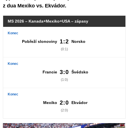
z dua Mexiko vs. Ekvádor.
MS 2026 – Kanada+Mexiko+USA – zápasy
Konec
1:2
Pobřeží slonoviny
Norsko
(0:1)
Konec
3:0
Francie
Švédsko
(1:0)
Konec
2:0
Mexiko
Ekvádor
(2:0)