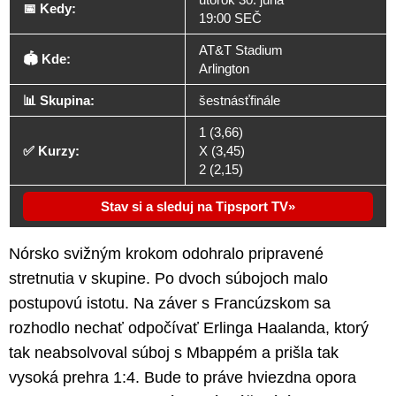
📅 Kedy:
19:00 SEČ
AT&T Stadium
🏟️ Kde:
Arlington
📊 Skupina:
šestnásťfinále
1 (3,66)
✅ Kurzy:
X (3,45)
2 (2,15)
Stav si a sleduj na Tipsport TV
Nórsko svižným krokom odohralo pripravené
stretnutia v skupine. Po dvoch súbojoch malo
postupovú istotu. Na záver s Francúzskom sa
rozhodlo nechať odpočívať Erlinga Haalanda, ktorý
tak neabsolvoval súboj s Mbappém a prišla tak
vysoká prehra 1:4. Bude to práve hviezdna opora