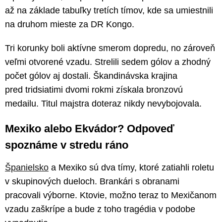
až na základe tabuľky tretích tímov, kde sa umiestnili
na druhom mieste za DR Kongo.
Tri korunky boli aktívne smerom dopredu, no zároveň
veľmi otvorené vzadu. Strelili sedem gólov a zhodný
počet gólov aj dostali. Škandinávska krajina
pred tridsiatimi dvomi rokmi získala bronzovú
medailu. Titul majstra doteraz nikdy nevybojovala.
Mexiko alebo Ekvádor? Odpoveď
spoznáme v stredu ráno
Španielsko
a Mexiko sú dva tímy, ktoré zatiahli roletu
v skupinových dueloch. Brankári s obranami
pracovali výborne. Ktovie, možno teraz to Mexičanom
vzadu zaškrípe a bude z toho tragédia v podobe