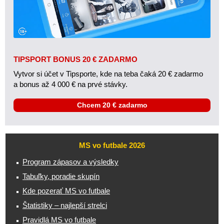
TIPSPORT BONUS 20 € ZADARMO
Vytvor si účet v Tipsporte, kde na teba čaká 20 € zadarmo
a bonus až 4 000 € na prvé stávky.
Chcem 20 € zadarmo
MS vo futbale 2026
Program zápasov a výsledky
Tabuľky, poradie skupín
Kde pozerať MS vo futbale
Štatistiky – najlepší strelci
Pravidlá MS vo futbale