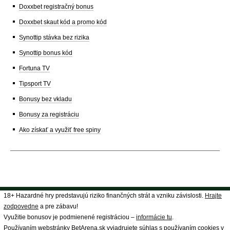
Doxxbet registračný bonus
Doxxbet skaut kód a promo kód
Synottip stávka bez rizika
Synottip bonus kód
Fortuna TV
Tipsport TV
Bonusy bez vkladu
Bonusy za registráciu
Ako získať a využiť free spiny
18+ Hazardné hry predstavujú riziko finančných strát a vzniku závislosti.
Hrajte
zodpovedne
a pre zábavu!
Využitie bonusov je podmienené registráciou –
informácie tu
.
Používaním webstránky BetArena.sk vyjadrujete súhlas s používaním cookies v