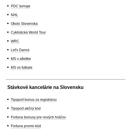
PDC turnaje
NHL
Okolo Slovenska
Cyklistická World Tour
WRC
Let's Dance
MS v atletike
MS vo futbale
Stávkové kancelárie na Slovensku
Tipsport bonus za registráciu
Tipsport akčný kód
Fortuna bonusy pre nových hráčov
Fortuna promo kód