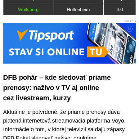
Wolfsburg
Hoffenheim
3:0
DFB pohár – kde sledovať priame
prenosy: naživo v TV aj online
cez livestream, kurzy
Aktuálne je potvrdené, že priame prenosy dáva
platená internetová streamovacia platforma Voyo.
Informácie o tom, v ktorej televízii sa dajú zápasy
DFB Pokal sledovať naživo, doplníme.