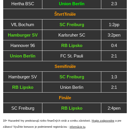
Hertha BSC
Union Berlín
2:3
Štvrťfinále
VfL Bochum
SC Freiburg
1:2pp
Hamburger SV
Karlsruher SC
3:2pen
Hannover 96
RB Lipsko
0:4
Union Berlín
FC St. Pauli
2:1
Semifinále
Hamburger SV
SC Freiburg
1:3
RB Lipsko
Union Berlín
2:1
Finále
SC Freiburg
RB Lipsko
2:4pen
18+ Hazardné hry predstavujú riziko finančných strát a vzniku závislosti.
Hrajte zodpovedne
a pre
zábavu! Využitie bonusov je podmienené registráciou -
informácie tu
.