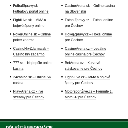
FutbalSpravy.sk –
CasinoArena.sk – Online casina
Futbalový portál online
na Slovensku
FightLive.sk – MMA a
FotbalZpravy.cz – Futbal online
bojové športy online
pre Čechov
PokerOnline.sk – Online
HokejZpravy.cz – Hokej online
poker zdarma
pre Čechov
CasinoHryZdarma.sk –
CasinoArena.cz – Legálne
Casino hry zadarmo
online casina pre Čechov
777.sk – Najlepšie online
BetArena.cz – Kurzové
kasína
stávkovanie pre Čechov
24casino.sk – Online SK
Fight-Live.cz – MMA a bojové
casina
športy pre Čechov
Play-Arena.cz - live
MotorsportŽivě.cz – Formule 1,
streamy pre Čechov
MotoGP pre Čechov
DÔLEŽITÉ INFORMÁCIE