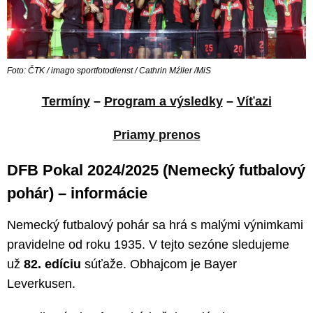
Foto: ČTK / imago sportfotodienst / Cathrin Mźller /MiS
Termíny
–
Program a výsledky
–
Víťazi
Priamy prenos
DFB Pokal 2024/2025 (Nemecký futbalový
pohár) – informácie
Nemecký futbalový pohár sa hrá s malými výnimkami
pravidelne od roku 1935. V tejto sezóne sledujeme
už
82. edíciu
súťaže. Obhajcom je Bayer
Leverkusen.