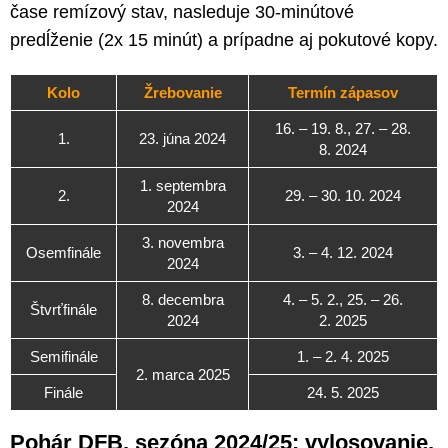
čase remízový stav, nasleduje 30-minútové
predĺženie (2x 15 minút) a prípadne aj pokutové kopy.
Kolo
Žrebovanie
Termín zápasov
16. – 19. 8., 27. – 28.
1.
23. júna 2024
8. 2024
1. septembra
2.
29. – 30. 10. 2024
2024
3. novembra
Osemfinále
3. – 4. 12. 2024
2024
8. decembra
4. – 5. 2., 25. – 26.
Štvrťfinále
2024
2. 2025
Semifinále
1. – 2. 4. 2025
2. marca 2025
Finále
24. 5. 2025
Pohár DFB, sezóna 2024/25: vylosovanie,