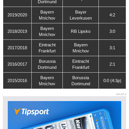
Dortmund
Bayern
Bayer
2019/2020
4:2
Mníchov
Leverkusen
Bayern
2018/2019
RB Lipsko
3:0
Mníchov
Eintracht
Bayern
2017/2018
3:1
Frankfurt
Mníchov
Borussia
Eintracht
2016/2017
2:1
Dortmund
Frankfurt
Bayern
Borussia
2015/2016
0:0 (4:3p)
Mníchov
Dortmund