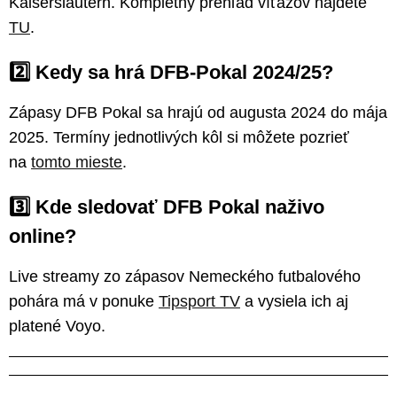
Kaiserslautern. Kompletný prehľad víťazov nájdete
TU
.
2️⃣
Kedy sa hrá DFB-Pokal 2024/25?
Zápasy DFB Pokal sa hrajú od augusta 2024 do mája
2025. Termíny jednotlivých kôl si môžete pozrieť
na
tomto mieste
.
3️⃣
Kde sledovať DFB Pokal naživo
online?
Live streamy zo zápasov Nemeckého futbalového
pohára má v ponuke
Tipsport TV
a vysiela ich aj
platené Voyo.