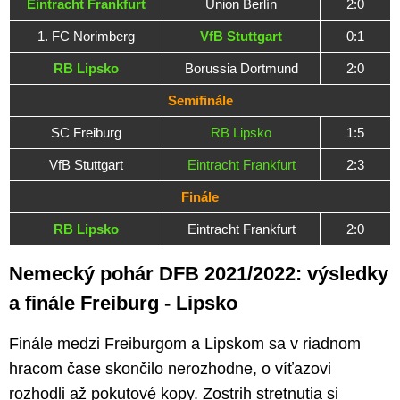
Eintracht Frankfurt
Union Berlín
2:0
1. FC Norimberg
VfB Stuttgart
0:1
RB Lipsko
Borussia Dortmund
2:0
Semifinále
SC Freiburg
RB Lipsko
1:5
VfB Stuttgart
Eintracht Frankfurt
2:3
Finále
RB Lipsko
Eintracht Frankfurt
2:0
Nemecký pohár DFB 2021/2022: výsledky
a finále Freiburg - Lipsko
Finále medzi Freiburgom a Lipskom sa v riadnom
hracom čase skončilo nerozhodne, o víťazovi
rozhodli až pokutové kopy. Zostrih stretnutia si