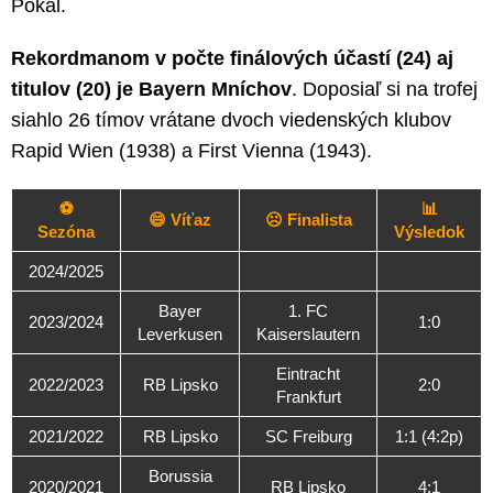
Pokal.
Rekordmanom v počte finálových účastí (24) aj
titulov (20) je Bayern Mníchov
. Doposiaľ si na trofej
siahlo 26 tímov vrátane dvoch viedenských klubov
Rapid Wien (1938) a First Vienna (1943).
⚽
📊
😄 Víťaz
☹️ Finalista
Sezóna
Výsledok
2024/2025
Bayer
1. FC
2023/2024
1:0
Leverkusen
Kaiserslautern
Eintracht
2022/2023
RB Lipsko
2:0
Frankfurt
2021/2022
RB Lipsko
SC Freiburg
1:1 (4:2p)
Borussia
2020/2021
RB Lipsko
4:1