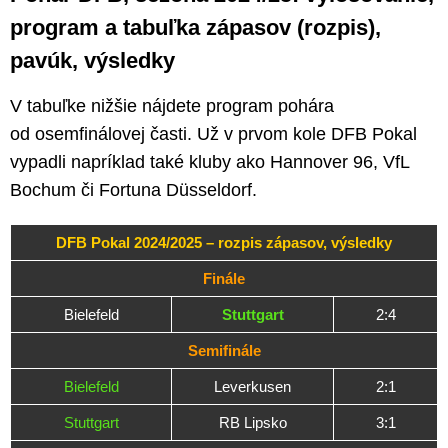
program a tabuľka zápasov (rozpis),
pavúk, výsledky
V tabuľke nižšie nájdete program pohára
od osemfinálovej časti. Už v prvom kole DFB Pokal
vypadli napríklad také kluby ako Hannover 96, VfL
Bochum či Fortuna Düsseldorf.
DFB Pokal 2024/2025 – rozpis zápasov, výsledky
Finále
Bielefeld
Stuttgart
2:4
Semifinále
Bielefeld
Leverkusen
2:1
Stuttgart
RB Lipsko
3:1