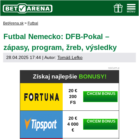
BetArena.sk
>
Futbal
Futbal Nemecko: DFB-Pokal –
zápasy, program, žreb, výsledky
28.04.2025 17:44
| Autor:
Tomáš Lefko
Získaj najlepšie
BONUSY!
20 €
CHCEM BONUS
200
FS
20 €
CHCEM BONUS
4 000
€