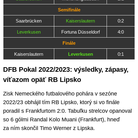
Semifinále
Saarbrücken
Kaiserslautern
0:2
Leverkusen
Fortuna Düsseldorf
4:0
Finále
Kaiserslautern
Leverkusen
0:1
DFB Pokal 2022/2023: výsledky, zápasy,
víťazom opäť RB Lipsko
Zisk Nemeckého futbalového pohára v sezóne
2022/23 obhájil tím RB Lipsko, ktorý si vo finále
poradil s Frankfurtom 2:0. Tabuľku strelcov opanoval
so 6 gólmi Randal Kolo Muani (Frankfurt), hneď
za ním skončil Timo Werner z Lipska.