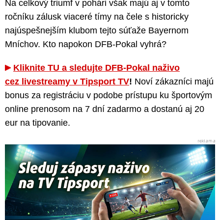
Na celkový triumf v pohári však majú aj v tomto
ročníku zálusk viaceré tímy na čele s historicky
najúspešnejším klubom tejto súťaže Bayernom
Mníchov. Kto napokon DFB-Pokal vyhrá?
Kliknite TU a sledujte DFB-Pokal naživo
cez livestreamy v Tipsport TV
!
Noví zákazníci majú
bonus za registráciu v podobe prístupu ku športovým
online prenosom na 7 dní zadarmo a dostanú aj 20
eur na tipovanie.