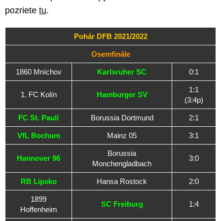
pozriete
tu
.
Pohár DFB 2021/2022
Osemfinále
1860 Mníchov
Karlsruher SC
0:1
1:1
1. FC Kolín
Hamburger SV
(3:4p)
FC St. Pauli
Borussia Dortmund
2:1
VfL Bochum
Mainz 05
3:1
Borussia
Hannover 96
3:0
Monchengladbach
RB Lipsko
Hansa Rostock
2:0
1899
SC Freiburg
1:4
Hoffenheim