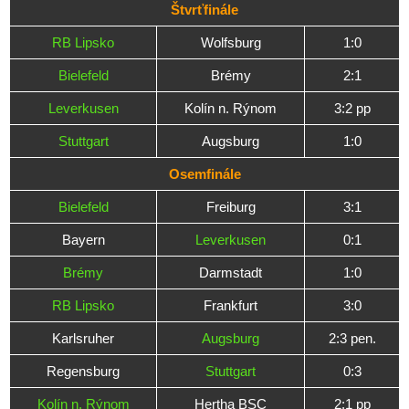
Štvrťfinále
RB Lipsko
Wolfsburg
1:0
Bielefeld
Brémy
2:1
Leverkusen
Kolín n. Rýnom
3:2 pp
Stuttgart
Augsburg
1:0
Osemfinále
Bielefeld
Freiburg
3:1
Bayern
Leverkusen
0:1
Brémy
Darmstadt
1:0
RB Lipsko
Frankfurt
3:0
Karlsruher
Augsburg
2:3 pen.
Regensburg
Stuttgart
0:3
Kolín n. Rýnom
Hertha BSC
2:1 pp