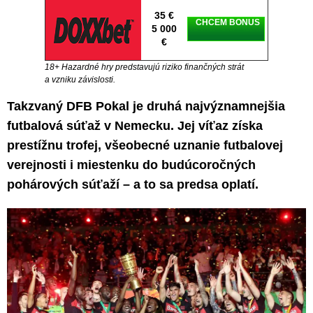
35 €
CHCEM BONUS
5 000
€
18+ Hazardné hry predstavujú riziko finančných strát
a vzniku závislosti.
Takzvaný DFB Pokal je druhá najvýznamnejšia
futbalová súťaž v Nemecku. Jej víťaz získa
prestížnu trofej, všeobecné uznanie futbalovej
verejnosti i miestenku do budúcoročných
pohárových súťaží – a to sa predsa oplatí.