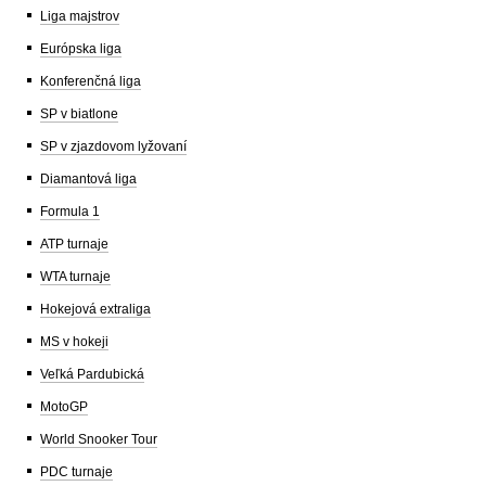
Liga majstrov
Európska liga
Konferenčná liga
SP v biatlone
SP v zjazdovom lyžovaní
Diamantová liga
Formula 1
ATP turnaje
WTA turnaje
Hokejová extraliga
MS v hokeji
Veľká Pardubická
MotoGP
World Snooker Tour
PDC turnaje