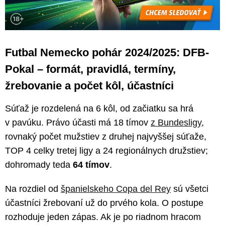
Futbal Nemecko pohár 2024/2025: DFB-
Pokal – formát, pravidlá, termíny,
žrebovanie a počet kôl, účastníci
Súťaž je rozdelená na 6 kôl, od začiatku sa hrá
v pavúku. Právo účasti má 18 tímov
z Bundesligy
,
rovnaký počet mužstiev z druhej najvyššej súťaže,
TOP 4 celky tretej ligy a 24 regionálnych družstiev;
dohromady teda
64 tímov
.
Na rozdiel od
španielskeho Copa del Rey
sú všetci
účastníci žrebovaní už do prvého kola. O postupe
rozhoduje jeden zápas. Ak je po riadnom hracom