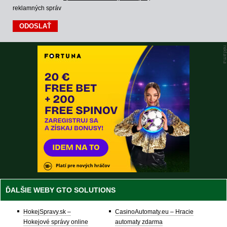
reklamných správ
ĎALŠIE WEBY GTO SOLUTIONS
HokejSpravy.sk –
CasinoAutomaty.eu – Hracie
Hokejové správy online
automaty zdarma