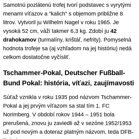
Samotnú pozlátenú trofej tvorí podstavec s vyrytými
menami víťazov a "kalich" s objemom približne 8
litrov. Vytvoril ju Wilhelm Nagel v roku 1965. Je
vysoká 52 cm, váži takmer 6,3 kg. Zdobí ju
42
drahokamov
(turmalíny, krištáľ, nefrity). Pomyselná
hodnota trofeje sa (aj vzhľadom na jej históriu) nedá
celkom dostatočne vyčísliť.
Tschammer-Pokal, Deutscher Fußball-
Bund Pokal: história, víťazi, zaujímavosti
Súťaž vznikla v roku 1935 pod názvom Tschammer-
Pokal a jej prvým víťazom sa stal tím 1. FC
Norimberg. V období rokov 1944 – 1951 bola
prerušená, znovu ju zaviedli až v sezóne 1952/1953
už pod novým a doteraz platným názvom, teda DFB-