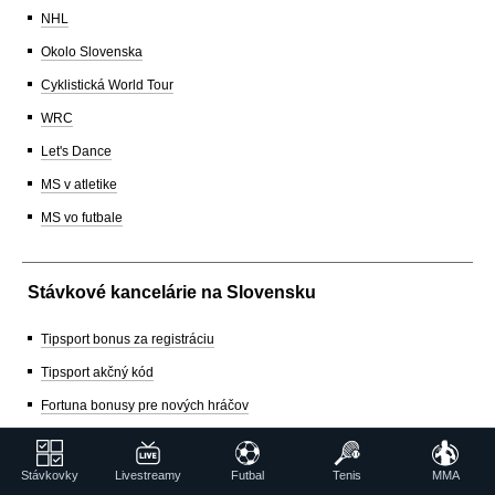
NHL
Okolo Slovenska
Cyklistická World Tour
WRC
Let's Dance
MS v atletike
MS vo futbale
Stávkové kancelárie na Slovensku
Tipsport bonus za registráciu
Tipsport akčný kód
Fortuna bonusy pre nových hráčov
Fortuna promo kód
Doxxbet registračný bonus
Stávkovky
Livestreamy
Futbal
Tenis
MMA