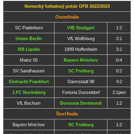
Nemecký futbalový pohár DFB 2022/2023
Osemfinále
SC Paderborn
VfB Stuttgart
1:2
Union Berlín
VfL Wolfsburg
2:1
RB Lipsko
1899 Hoffenheim
3:1
Mainz 05
Bayern Mníchov
0:4
SV Sandhausen
SC Freiburg
0:2
Eintracht Frankfurt
Darmstadt 98
4:2
1.FC Norimberg
Fortuna Dusseldorf
2:1pen
VfL Bochum
Borussia Dortmund
1:2
Štvrťfinále
Bayern Mníchov
SC Freiburg
1:2