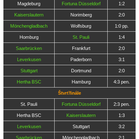
Magdeburg
Fortuna Düsseldorf
1:2
Kaiserslautern
Norimberg
2:0
Mönchengladbach
Wolfsburg
1:0 pp.
Homburg
St. Pauli
1:4
Saarbrücken
Frankfurt
2:0
Leverkusen
Paderborn
3:1
Stuttgart
Dortmund
2:0
Hertha BSC
Hamburg
4:3 pen.
Štvrťfinále
St. Pauli
Fortuna Düsseldorf
2:3 pen.
Hertha BSC
Kaiserslautern
1:3
Leverkusen
Stuttgart
3:2
Saarbrücken
Mönchengladbach
2:1