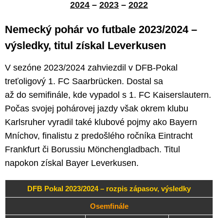
2024
–
2023
–
2022
Nemecký pohár vo futbale 2023/2024 –
výsledky, titul získal Leverkusen
V sezóne 2023/2024 zahviezdil v DFB-Pokal
treťoligový 1. FC Saarbrücken. Dostal sa
až do semifinále, kde vypadol s 1. FC Kaiserslautern.
Počas svojej pohárovej jazdy však okrem klubu
Karlsruher vyradil také klubové pojmy ako Bayern
Mníchov, finalistu z predošlého ročníka Eintracht
Frankfurt či Borussiu Mönchengladbach. Titul
napokon získal Bayer Leverkusen.
DFB Pokal 2023/2024 – rozpis zápasov, výsledky
Osemfinále