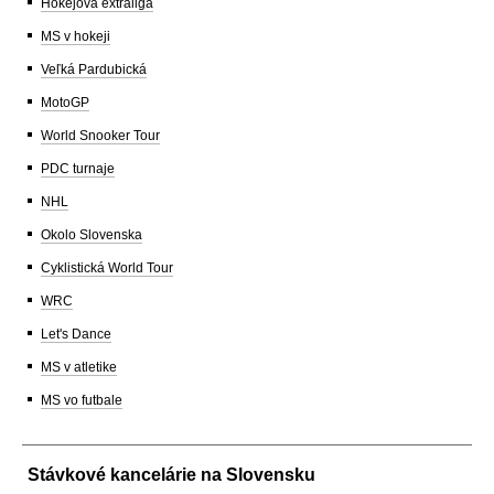
Hokejová extraliga
MS v hokeji
Veľká Pardubická
MotoGP
World Snooker Tour
PDC turnaje
NHL
Okolo Slovenska
Cyklistická World Tour
WRC
Let's Dance
MS v atletike
MS vo futbale
Stávkové kancelárie na Slovensku