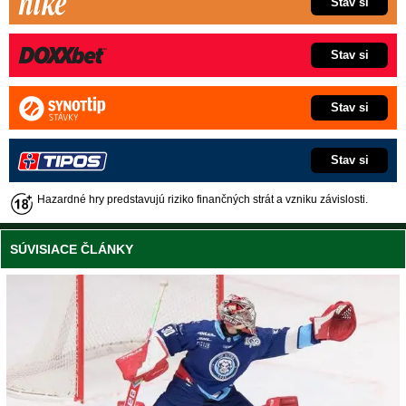
Stav si
Stav si
Stav si
Stav si
Hazardné hry predstavujú riziko finančných strát a vzniku závislosti.
SÚVISIACE ČLÁNKY