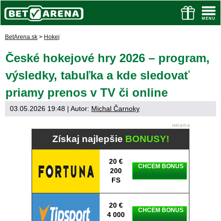
BetArena.sk
>
Hokej
České hokejové hry 2026 – program,
výsledky, tabuľka a kde sledovať
priamy prenos v TV či online
03.05.2026 19:48
| Autor:
Michal Čarnoky
Získaj najlepšie
BONUSY!
20 €
CHCEM BONUS
200
FS
20 €
CHCEM BONUS
4 000