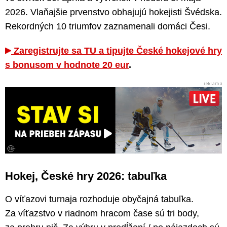
2026. Vlaňajšie prvenstvo obhajujú hokejisti Švédska.
Rekordných 10 triumfov zaznamenali domáci Česi.
Zaregistrujte sa TU a tipujte České hokejové hry
s bonusom v hodnote 20 eur
.
Hokej, České hry 2026: tabuľka
O víťazovi turnaja rozhoduje obyčajná tabuľka.
Za víťazstvo v riadnom hracom čase sú tri body,