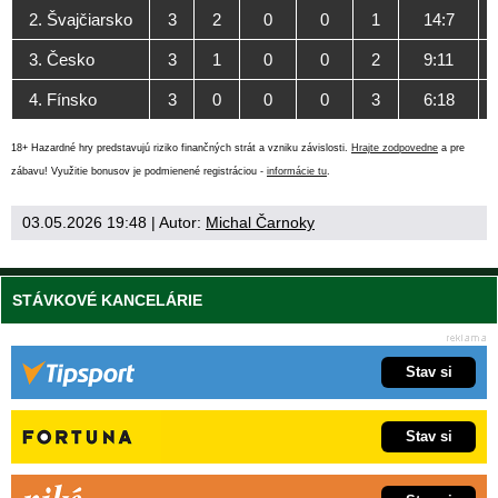
2. Švajčiarsko
3
2
0
0
1
14:7
3. Česko
3
1
0
0
2
9:11
4. Fínsko
3
0
0
0
3
6:18
18+ Hazardné hry predstavujú riziko finančných strát a vzniku závislosti.
Hrajte zodpovedne
a pre
zábavu! Využitie bonusov je podmienené registráciou -
informácie tu
.
03.05.2026 19:48
| Autor:
Michal Čarnoky
STÁVKOVÉ KANCELÁRIE
Stav si
Stav si