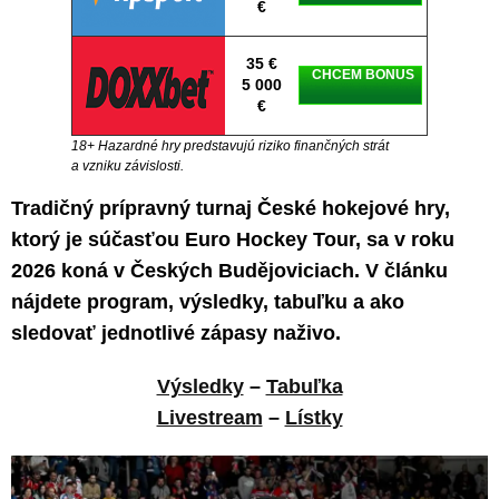
€
35 €
CHCEM BONUS
5 000
€
18+ Hazardné hry predstavujú riziko finančných strát
a vzniku závislosti.
Tradičný prípravný turnaj České hokejové hry,
ktorý je súčasťou Euro Hockey Tour, sa v roku
2026 koná v Českých Budějoviciach. V článku
nájdete program, výsledky, tabuľku a ako
sledovať jednotlivé zápasy naživo.
Výsledky
–
Tabuľka
Livestream
–
Lístky