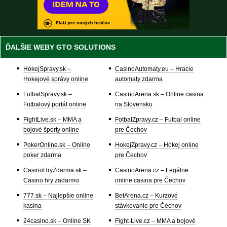
ĎALŠIE WEBY GTO SOLUTIONS
HokejSpravy.sk –
CasinoAutomaty.eu – Hracie
Hokejové správy online
automaty zdarma
FutbalSpravy.sk –
CasinoArena.sk – Online casina
Futbalový portál online
na Slovensku
FightLive.sk – MMA a
FotbalZpravy.cz – Futbal online
bojové športy online
pre Čechov
PokerOnline.sk – Online
HokejZpravy.cz – Hokej online
poker zdarma
pre Čechov
CasinoHryZdarma.sk –
CasinoArena.cz – Legálne
Casino hry zadarmo
online casina pre Čechov
777.sk – Najlepšie online
BetArena.cz – Kurzové
kasína
stávkovanie pre Čechov
24casino.sk – Online SK
Fight-Live.cz – MMA a bojové