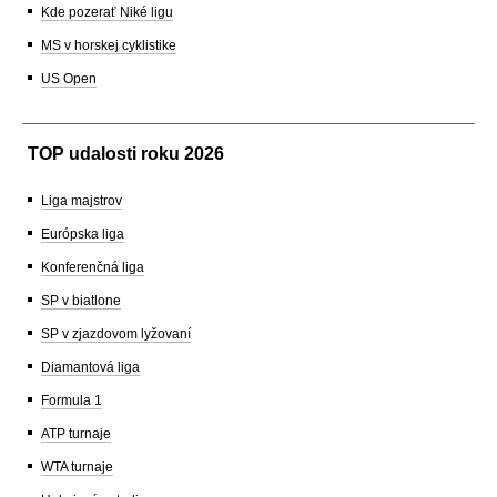
Kde pozerať Niké ligu
MS v horskej cyklistike
US Open
TOP udalosti roku 2026
Liga majstrov
Európska liga
Konferenčná liga
SP v biatlone
SP v zjazdovom lyžovaní
Diamantová liga
Formula 1
ATP turnaje
WTA turnaje