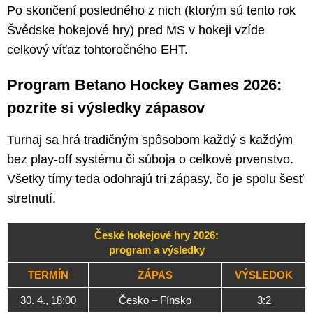
Po skončení posledného z nich (ktorým sú tento rok
Švédske hokejové hry) pred MS v hokeji vzíde
celkový víťaz tohtoročného EHT.
Program Betano Hockey Games 2026:
pozrite si výsledky zápasov
Turnaj sa hrá tradičným spôsobom každý s každým
bez play-off systému či súboja o celkové prvenstvo.
Všetky tímy teda odohrajú tri zápasy, čo je spolu šesť
stretnutí.
České hokejové hry 2026:
program a výsledky
TERMÍN
ZÁPAS
VÝSLEDOK
30. 4., 18:00
Česko – Fínsko
3:2