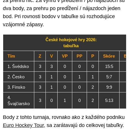
za prehru nič. Za výhru v predĺžení / po nájazdoch sú
dva body, za prehru po predĺžení / nájazdoch jeden
bod. Pri rovnosti bodov v tabuľke sú rozhodujúce
vzájomné zápasy.
České hokejové hry 2026:
tabuľka
Tím
Z
V
VP
PP
P
Skóre
B
1. Švédsko
3
3
0
0
0
15:5
2. Česko
3
1
0
1
1
5:7
3. Fínsko
3
1
0
0
2
9:9
4.
3
0
1
0
2
5:13
Švajčiarsko
Body z tohto turnaja, rovnako ako z každého podniku
Euro Hockey Tour
, sa zarátavajú do celkovej tabuľky.