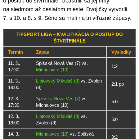
o postup do štvrťfinále. Účastnili sa jej tímy
na siedmom až desiatom mieste. Dvojičky vytvorili
7. s 10. a 8. s 9. Série sa hrali na tri víťazné zápasy.
TIPSPORT LIGA – KVALIFIKÁCIA O POSTUP DO
ŠTVRŤFINÁLE
Termín
Zápas
Výsledky
11. 3.,
Spišská Nová Ves (7) vs.
1:2
17:30
Michalovce (10)
11. 3.,
Liptovský Mikuláš (8)
vs. Zvolen
2:1 pp
18:00
(9)
12. 3.,
Spišská Nová Ves (7)
vs.
5:0
17:30
Michalovce (10)
12. 3.,
Liptovský Mikuláš (8)
vs.
5:0
18:00
Zvolen (9)
14. 3.,
Michalovce (10)
vs. Spišská
3:2