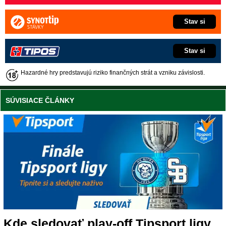
Stav si
Stav si
Hazardné hry predstavujú riziko finančných strát a vzniku závislosti.
SÚVISIACE ČLÁNKY
Kde sledovať play-off Tipsport ligy