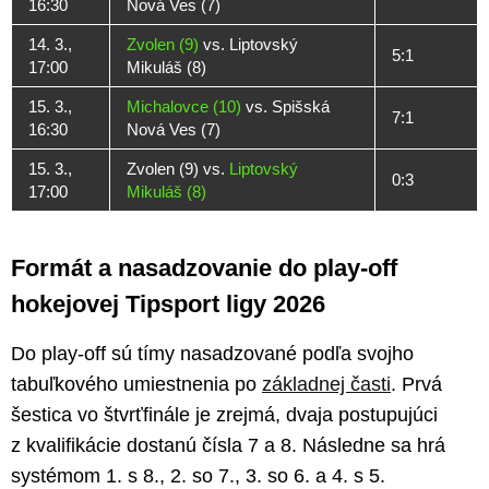
16:30
Nová Ves (7)
14. 3.,
Zvolen (9)
vs. Liptovský
5:1
17:00
Mikuláš (8)
15. 3.,
Michalovce (10)
vs. Spišská
7:1
16:30
Nová Ves (7)
15. 3.,
Zvolen (9) vs.
Liptovský
0:3
17:00
Mikuláš (8)
Formát a nasadzovanie do play-off
hokejovej Tipsport ligy 2026
Do play-off sú tímy nasadzované podľa svojho
tabuľkového umiestnenia po
základnej časti
. Prvá
šestica vo štvrťfinále je zrejmá, dvaja postupujúci
z kvalifikácie dostanú čísla 7 a 8. Následne sa hrá
systémom 1. s 8., 2. so 7., 3. so 6. a 4. s 5.