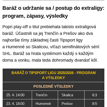
Baráž o udržanie sa / postup do extraligy:
program, zápasy, výsledky
Popri play-off o titul prebiehala takisto extraligová
baráž. Účastnili sa jej Trenčín a Prešov ako dva
najhoršie tímy základnej časti Tipsport ligy
a Humenné so Skalicou, víťazi semifinálových sérií
SHL. Baráž sa hrala systémom každý s každým
doma a vonku, mala teda dohromady dvanásť kôl.
BARÁŽ O TIPSPORT LIGU 2025/2026 - PROGRAM
A VÝSLEDKY
POSLEDNÉ VÝSLEDKY
25. 4. 14:00
Trenčín
Skalica
6:3
23. 4. 18:00
Humenné
Prešov
8:5