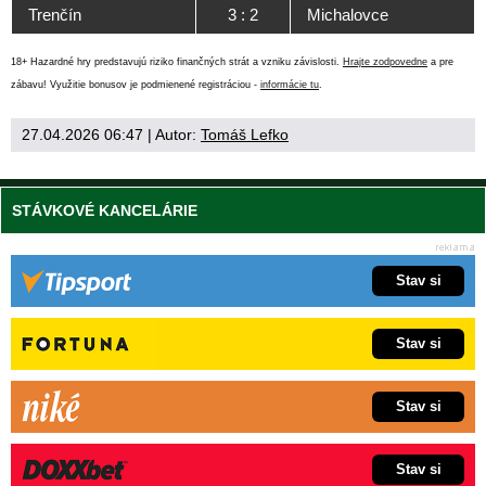
Trenčín
3 : 2
Michalovce
18+ Hazardné hry predstavujú riziko finančných strát a vzniku závislosti.
Hrajte zodpovedne
a pre
zábavu! Využitie bonusov je podmienené registráciou -
informácie tu
.
27.04.2026 06:47
| Autor:
Tomáš Lefko
STÁVKOVÉ KANCELÁRIE
Stav si
Stav si
Stav si
Stav si