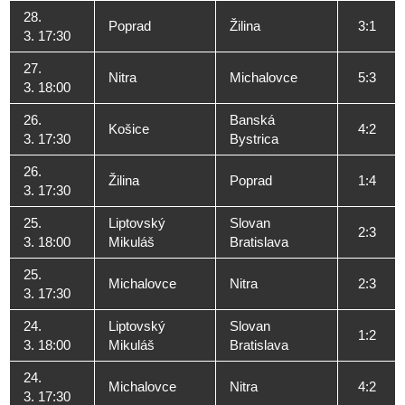
28.
Poprad
Žilina
3:1
3. 17:30
27.
Nitra
Michalovce
5:3
3. 18:00
26.
Banská
Košice
4:2
3. 17:30
Bystrica
26.
Žilina
Poprad
1:4
3. 17:30
25.
Liptovský
Slovan
2:3
3. 18:00
Mikuláš
Bratislava
25.
Michalovce
Nitra
2:3
3. 17:30
24.
Liptovský
Slovan
1:2
3. 18:00
Mikuláš
Bratislava
24.
Michalovce
Nitra
4:2
3. 17:30