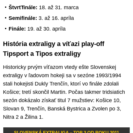
Štvrťfinále:
18. až 31. marca
Semifinále:
3. až 16. apríla
Finále:
19. až 30. apríla
História extraligy a víťazi play-off
Tipsport a Tipos extraligy
Historicky prvým víťazom vtedy ešte Slovenskej
extraligy v ľadovom hokeji sa v sezóne 1993/1994
stali hokejisti Dukly Trenčín, ktorí vo finále zdolali
Košice; tretí skončil Martin. Počas takmer tridsiatich
sezón dokázalo získať titul 7 mužstiev: Košice 10,
Slovan 9, Trenčín, Banská Bystrica a Zvolen po 3,
Nitra 2 a Žilina 1.
SLOVENSKÁ EXTRALIGA – TOP 3 OD ROKU 2011