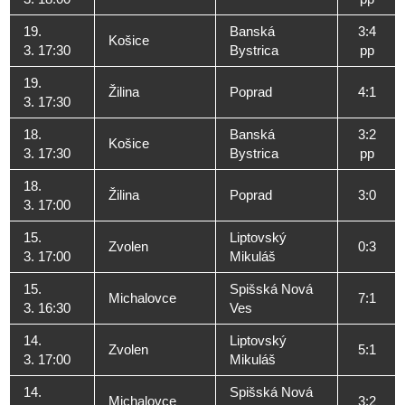
19.
Banská
3:4
Košice
3. 17:30
Bystrica
pp
19.
Žilina
Poprad
4:1
3. 17:30
18.
Banská
3:2
Košice
3. 17:30
Bystrica
pp
18.
Žilina
Poprad
3:0
3. 17:00
15.
Liptovský
Zvolen
0:3
3. 17:00
Mikuláš
15.
Spišská Nová
Michalovce
7:1
3. 16:30
Ves
14.
Liptovský
Zvolen
5:1
3. 17:00
Mikuláš
14.
Spišská Nová
Michalovce
3:2