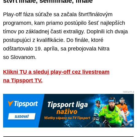
štvrťfinále, semifinále, finále
Play-off fáza súťaže sa začala štvrťfinálovým
programom, kam priamo postúpilo šesť najlepších
tímov po základnej časti extraligy. Doplnili ich dvaja
postupujúci z kvalifikácie. Do finále, ktoré
odštartovalo 19. apríla, sa prebojovala Nitra
so Slovanom.
Klikni TU a sleduj play-off cez livestream
na Tipsport TV.