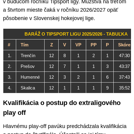
v budúcom ročníku Tipsport ligy. Mužstvá na treťom
a štvrtom mieste čaká v ročníku 2026/2027 opäť
pôsobenie v Slovenskej hokejovej lige.
BARÁŽ O TIPSPORT LIGU 2025/2026 - TABUĽKA
#
Tím
Z
V
VP
PP
P
Skóre
1.
Trenčín
12
8
1
2
1
47:30
2.
Prešov
12
7
1
1
3
43:37
3.
Humenné
12
3
2
1
6
37:43
4.
Skalica
12
1
1
1
9
35:52
Kvalifikácia o postup do extraligového
play off
Hlavnému play-off pavúku predchádzala kvalifikácia