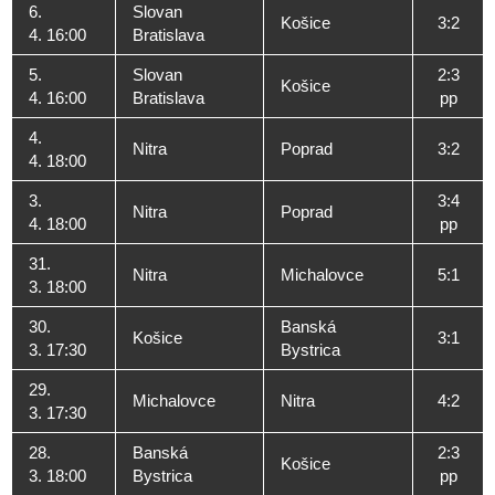
6.
Slovan
Košice
3:2
4. 16:00
Bratislava
5.
Slovan
2:3
Košice
4. 16:00
Bratislava
pp
4.
Nitra
Poprad
3:2
4. 18:00
3.
3:4
Nitra
Poprad
4. 18:00
pp
31.
Nitra
Michalovce
5:1
3. 18:00
30.
Banská
Košice
3:1
3. 17:30
Bystrica
29.
Michalovce
Nitra
4:2
3. 17:30
28.
Banská
2:3
Košice
3. 18:00
Bystrica
pp