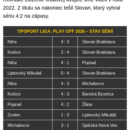
2022. Z titulu sa nakoniec tešil Slovan, ktorý vyhral
sériu 4:2 na zápasy.
TIPSPORT LIGA: PLAY OFF 2026 – STAV SÉRIÍ
Nitra
4 : 3
Slovan Bratislava
Košice
2 : 4
Slovan Bratislava
Nitra
4 : 1
Poprad
Liptovský Mikuláš
0 : 4
Slovan Bratislava
Nitra
4 : 3
Michalovce
Košice
4 : 3
Banská Bystrica
Poprad
4 : 2
Žilina
Zvolen
1 : 3
Liptovský Mikuláš
Michalovce
3 : 1
Spišská Nová Ves