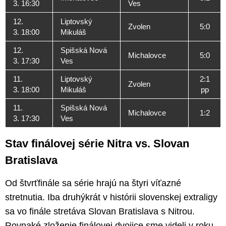
3. 16:30
Ves
12.
Liptovský
Zvolen
5:0
3. 18:00
Mikuláš
12.
Spišská Nová
Michalovce
5:0
3. 17:30
Ves
11.
Liptovský
2:1
Zvolen
3. 18:00
Mikuláš
pp
11.
Spišská Nová
Michalovce
1:2
3. 17:30
Ves
Stav finálovej série Nitra vs. Slovan
Bratislava
Od štvrťfinále sa série hrajú na štyri víťazné
stretnutia. Iba druhýkrát v histórii slovenskej extraligy
sa vo finále stretáva Slovan Bratislava s Nitrou.
Rovnaké zloženie finálovej dvojice sme videli v roku