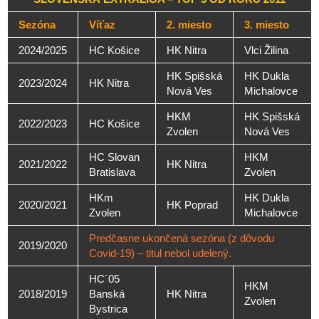
Sezóna
Víťaz
2. miesto
3. miesto
2024/2025
HC Košice
HK Nitra
Vlci Žilina
HK Spišská
HK Dukla
2023/2024
HK Nitra
Nová Ves
Michalovce
HKM
HK Spišská
2022/2023
HC Košice
Zvolen
Nová Ves
HC Slovan
HKM
2021/2022
HK Nitra
Bratislava
Zvolen
HKm
HK Dukla
2020/2021
HK Poprad
Zvolen
Michalovce
Predčasne ukončená sezóna (z dôvodu
2019/2020
Covid-19) – titul nebol udelený.
HC´05
HKM
2018/2019
Banská
HK Nitra
Zvolen
Bystrica