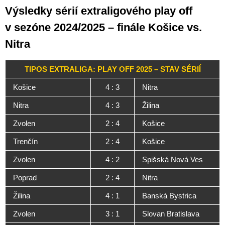
Výsledky sérií extraligového play off
v sezóne 2024/2025 – finále Košice vs.
Nitra
TIPOS EXTRALIGA: PLAY OFF 2025 – STAV SÉRIÍ
Košice
4 : 3
Nitra
Nitra
4 : 3
Žilina
Zvolen
2 : 4
Košice
Trenčín
2 : 4
Košice
Zvolen
4 : 2
Spišská Nová Ves
Poprad
2 : 4
Nitra
Žilina
4 : 1
Banská Bystrica
Zvolen
3 : 1
Slovan Bratislava