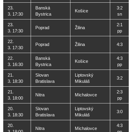
23.
Banská
3:2
Košice
3. 17:30
Bystrica
sn
23.
2:1
Poprad
Žilina
3. 17:30
pp
22.
Poprad
Žilina
4:3
3. 17:30
22.
Banská
4:3
Košice
3. 16:30
Bystrica
pp
21.
Slovan
Liptovský
3:2
3. 18:30
Bratislava
Mikuláš
21.
2:3
Nitra
Michalovce
3. 18:00
pp
20.
Slovan
Liptovský
3:0
3. 18:30
Bratislava
Mikuláš
20.
4:3
Nitra
Michalovce
3. 18:00
pp