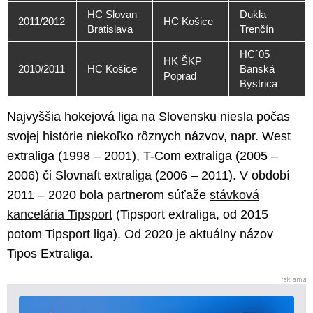
HC Slovan
Dukla
2011/2012
HC Košice
Bratislava
Trenčín
HC´05
HK ŠKP
2010/2011
HC Košice
Banská
Poprad
Bystrica
Najvyššia hokejová liga na Slovensku niesla počas
svojej histórie niekoľko rôznych názvov, napr. West
extraliga (1998 – 2001), T-Com extraliga (2005 –
2006) či Slovnaft extraliga (2006 – 2011). V období
2011 – 2020 bola partnerom súťaže
stávková
kancelária Tipsport
(Tipsport extraliga, od 2015
potom Tipsport liga). Od 2020 je aktuálny názov
Tipos Extraliga.