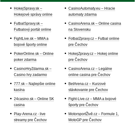
HokejSpravy.sk –
CasinoAutomaty.eu – Hracie
Hokejové správy online
automaty zdarma
FutbalSpravy.sk –
CasinoArena.sk – Online casina
Futbalový portál online
na Slovensku
FightLive.sk – MMA a
FotbalZpravy.cz – Futbal online
bojové športy online
pre Čechov
PokerOnline.sk – Online
HokejZpravy.cz – Hokej online
poker zdarma
pre Čechov
CasinoHryZdarma.sk –
CasinoArena.cz – Legálne
Casino hry zadarmo
online casina pre Čechov
777.sk – Najlepšie online
BetArena.cz – Kurzové
kasína
stávkovanie pre Čechov
24casino.sk – Online SK
Fight-Live.cz – MMA a bojové
casina
športy pre Čechov
Play-Arena.cz - live
MotorsportŽivě.cz – Formule 1,
streamy pre Čechov
MotoGP pre Čechov