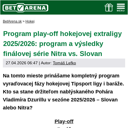
BetArena.sk
>
Hokej
Program play-off hokejovej extraligy
2025/2026: program a výsledky
finálovej série Nitra vs. Slovan
27.04.2026 06:47
| Autor:
Tomáš Lefko
Na tomto mieste prinášame kompletný program
vyraďovacej fázy hokejovej Tipsport ligy i baráže.
Kto sa stane držiteľom nablýskaného Pohára
Vladimíra Dzurillu v sezóne 2025/2026 – Slovan
alebo Nitra?
Play-off