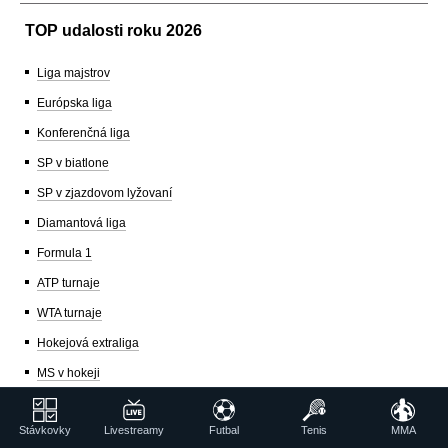
TOP udalosti roku 2026
Liga majstrov
Európska liga
Konferenčná liga
SP v biatlone
SP v zjazdovom lyžovaní
Diamantová liga
Formula 1
ATP turnaje
WTA turnaje
Hokejová extraliga
MS v hokeji
Veľká Pardubická
Stávkovky
Livestreamy
Futbal
Tenis
MMA
MotoGP