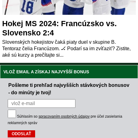
Hokej MS 2024: Francúzsko vs.
Slovensko 2:4
Slovenských hokejistov čaká piaty duel v skupine B.
Tentoraz čelia Francúzom. 🏒 Podarí sa im zvíťaziť? Zistite,
aké sú kurzy a prečítajte si...
VLOŽ EMAIL A ZÍSKAJ NAJVYŠŠÍ BONUS
Pošleme ti prehľad najvyšších stávkových bonusov
- do minúty je tvoj!
Súhlasím so
spracovaním osobných údajov
pre účel zasielania
reklamných správ