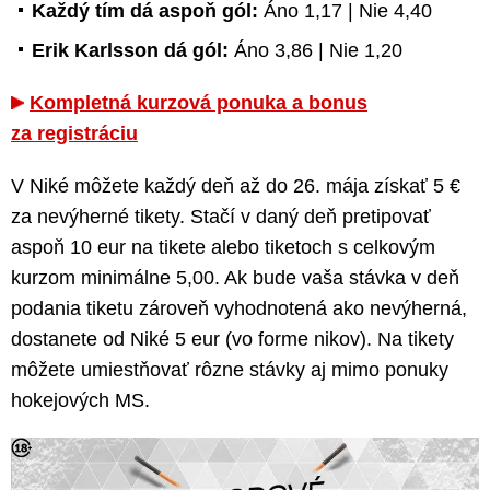
Každý tím dá aspoň gól:
Áno 1,17 | Nie 4,40
Erik Karlsson dá gól:
Áno 3,86 | Nie 1,20
Kompletná kurzová ponuka a bonus
za registráciu
V Niké môžete každý deň až do 26. mája získať 5 €
za nevýherné tikety. Stačí v daný deň pretipovať
aspoň 10 eur na tikete alebo tiketoch s celkovým
kurzom minimálne 5,00. Ak bude vaša stávka v deň
podania tiketu zároveň vyhodnotená ako nevýherná,
dostanete od Niké 5 eur (vo forme nikov). Na tikety
môžete umiestňovať rôzne stávky aj mimo ponuky
hokejových MS.