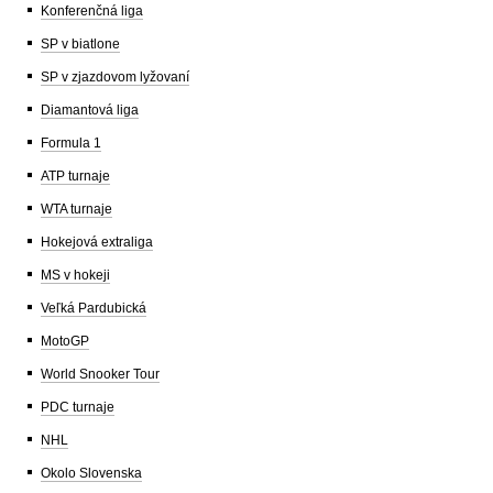
Konferenčná liga
SP v biatlone
SP v zjazdovom lyžovaní
Diamantová liga
Formula 1
ATP turnaje
WTA turnaje
Hokejová extraliga
MS v hokeji
Veľká Pardubická
MotoGP
World Snooker Tour
PDC turnaje
NHL
Okolo Slovenska