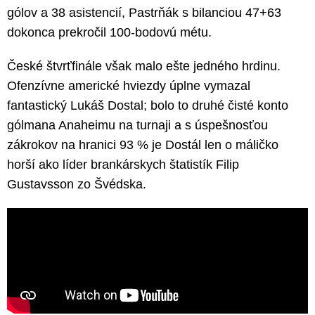
gólov a 38 asistencií, Pastrňák s bilanciou 47+63
dokonca prekročil 100-bodovú métu.
České štvrťfinále však malo ešte jedného hrdinu.
Ofenzívne americké hviezdy úplne vymazal
fantastický Lukáš Dostal; bolo to druhé čisté konto
gólmana Anaheimu na turnaji a s úspešnosťou
zákrokov na hranici 93 % je Dostál len o máličko
horší ako líder brankárskych štatistík Filip
Gustavsson zo Švédska.