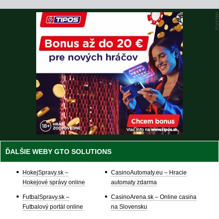
ĎALŠIE WEBY GTO SOLUTIONS
HokejSpravy.sk –
CasinoAutomaty.eu – Hracie
Hokejové správy online
automaty zdarma
FutbalSpravy.sk –
CasinoArena.sk – Online casina
Futbalový portál online
na Slovensku