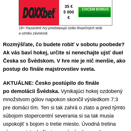
35 €
CHCEM BONUS
5 000
€
18+ Hazardné hry predstavujú riziko finančných strát
a vzniku závislosti.
Rozmýšľate, čo budete robiť v sobotu poobede?
Ak vás baví hokej, určite si nenechajte ujsť duel
Česka so Švédskom. V hre nie je nič menšie, ako
postup do finále majstrovstiev sveta.
AKTUÁLNE: Česko postúpilo do finále
po demolácii Švédska.
Vynikajúci hokej ozdobený
množstvom gólov napokon skončil výsledkom 7:3
pre domáci tím. Ten si tak zahrá o zlato a pred týmto
súbojom stopercentní severania si sa tak musia
uspokojiť s bojom o tretie miesto. Úvodná tretina