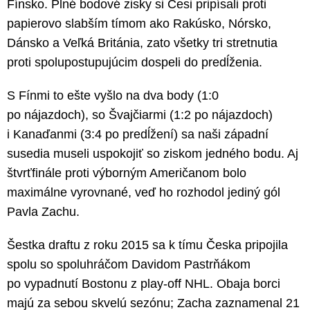
Fínsko. Plné bodové zisky si Česi pripísali proti
papierovo slabším tímom ako Rakúsko, Nórsko,
Dánsko a Veľká Británia, zato všetky tri stretnutia
proti spolupostupujúcim dospeli do predĺženia.
S Fínmi to ešte vyšlo na dva body (1:0
po nájazdoch), so Švajčiarmi (1:2 po nájazdoch)
i Kanaďanmi (3:4 po predĺžení) sa naši západní
susedia museli uspokojiť so ziskom jedného bodu. Aj
štvrťfinále proti výborným Američanom bolo
maximálne vyrovnané, veď ho rozhodol jediný gól
Pavla Zachu.
Šestka draftu z roku 2015 sa k tímu Česka pripojila
spolu so spoluhráčom Davidom Pastrňákom
po vypadnutí Bostonu z play-off NHL. Obaja borci
majú za sebou skvelú sezónu; Zacha zaznamenal 21