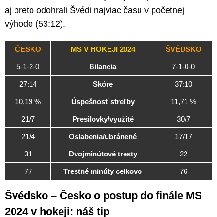
aj preto odohrali Švédi najviac času v početnej
výhode (53:12).
ČESKO
MS V HOKEJI 2024
ŠVÉDSKO
5-1-2-0
Bilancia
7-1-0-0
27:14
Skóre
37:10
10,19 %
Úspešnosť streľby
11,71 %
21/7
Presilovky/využité
30/7
21/4
Oslabenia/ubránené
17/17
31
Dvojminútové tresty
22
77
Trestné minúty celkovo
76
Švédsko – Česko o postup do finále MS
2024 v hokeji: náš tip