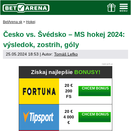
BetArena.sk
>
Hokej
Česko vs. Švédsko – MS hokej 2024:
výsledok, zostrih, góly
25.05.2024 18:53
| Autor:
Tomáš Lefko
Získaj najlepšie
BONUSY!
20 €
CHCEM BONUS
200
FS
20 €
CHCEM BONUS
4 000
€