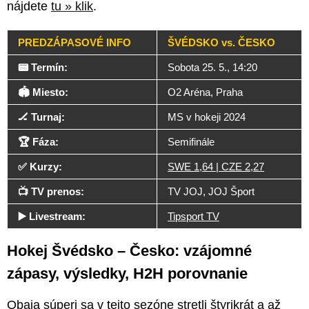
nájdete
tu » klik
.
PREDZÁPASOVÉ INFO
ŠVÉDSKO vs. ČESKO
📟 Termín:
Sobota 25. 5., 14:20
🏟️ Miesto:
O2 Aréna, Praha
🏒 Turnaj:
MS v hokeji 2024
🏆 Fáza:
Semifinále
✅ Kurzy:
SWE 1,64 | CZE 2,27
📺 TV prenos:
TV JOJ, JOJ Šport
▶️ Livestream:
Tipsport TV
Hokej Švédsko – Česko: vzájomné
zápasy, výsledky, H2H porovnanie
Obaja súperi sa v tejto sezóne stretli štyrikrát a až