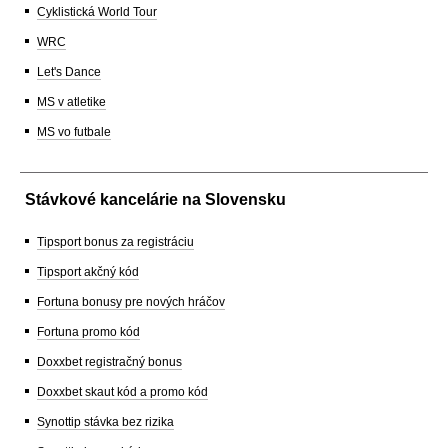
Cyklistická World Tour
WRC
Let's Dance
MS v atletike
MS vo futbale
Stávkové kancelárie na Slovensku
Tipsport bonus za registráciu
Tipsport akčný kód
Fortuna bonusy pre nových hráčov
Fortuna promo kód
Doxxbet registračný bonus
Doxxbet skaut kód a promo kód
Synottip stávka bez rizika