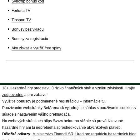
Synottip bonus kód
Fortuna TV
Tipsport TV
Bonusy bez vkladu
Bonusy za registráciu
Ako získať a využiť free spiny
18+ Hazardné hry predstavujú riziko finančných strát a vzniku závislosti.
Hrajte
zodpovedne
a pre zábavu!
Využitie bonusov je podmienené registráciou –
informácie tu
.
Používaním webstránky BetArena.sk vyjadrujete súhlas s používaním cookies v
súlade s nastavením vášho prehliadača.
Na webových stránkach https://www.betarena.sk/ nie sú prevádzkované
hazardné hry ani tu neprebieha sprostredkovanie akýchkoľvek platieb.
Dôležité odkazy:
Ministerstvo Financií SR
,
Úrad pre reguláciu hazardných hier
,