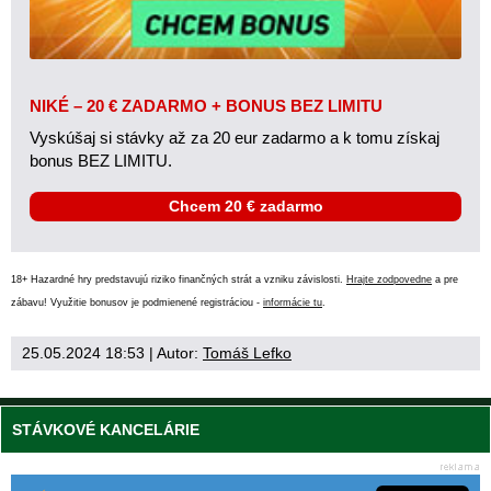
NIKÉ – 20 € ZADARMO + BONUS BEZ LIMITU
Vyskúšaj si stávky až za 20 eur zadarmo a k tomu získaj
bonus BEZ LIMITU.
Chcem 20 € zadarmo
18+ Hazardné hry predstavujú riziko finančných strát a vzniku závislosti.
Hrajte zodpovedne
a pre
zábavu! Využitie bonusov je podmienené registráciou -
informácie tu
.
25.05.2024 18:53
| Autor:
Tomáš Lefko
STÁVKOVÉ KANCELÁRIE