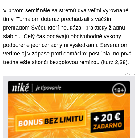
V prvom semifinále sa stretnú dva veľmi vyrovnané
tímy. Turnajom doteraz prechádzali s väčším
prehľadom Švédi, ktorí neukázali prakticky žiadnu
slabinu. Celý čas podávajú obdivuhodné výkony
podporené jednoznačnými výsledkami. Severanom
veríme aj v zápase proti domácim; postúpia, no prvá
tretina ešte skončí bezgólovou remízou (kurz 2,38).