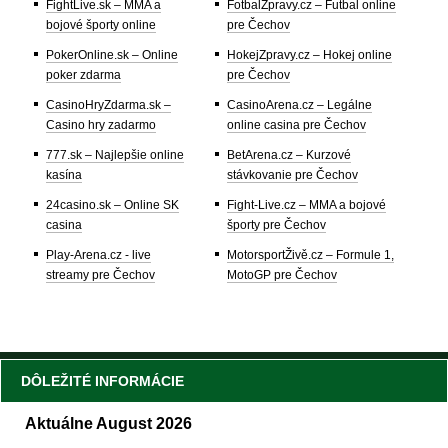
FightLive.sk – MMA a
FotbalZpravy.cz – Futbal online
bojové športy online
pre Čechov
PokerOnline.sk – Online
HokejZpravy.cz – Hokej online
poker zdarma
pre Čechov
CasinoHryZdarma.sk –
CasinoArena.cz – Legálne
Casino hry zadarmo
online casina pre Čechov
777.sk – Najlepšie online
BetArena.cz – Kurzové
kasína
stávkovanie pre Čechov
24casino.sk – Online SK
Fight-Live.cz – MMA a bojové
casina
športy pre Čechov
Play-Arena.cz - live
MotorsportŽivě.cz – Formule 1,
streamy pre Čechov
MotoGP pre Čechov
DÔLEŽITÉ INFORMÁCIE
Aktuálne August 2026