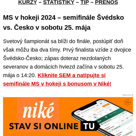
KURZY
–
ŠTATISTIKY
–
TIP
–
PRENOS
MS v hokeji 2024 – semifinále Švédsko
vs. Česko v sobotu 25. mája
Svetový šampionát sa blíži do finále, postúpiť doň
však môžu iba dva tímy. Prvý finalista vzíde z dvojice
Švédsko-Česko; zápas doteraz nezdolaných
severanov a domácich hviezd začína v sobotu 25.
mája o 14:20.
Kliknite SEM a natipujte si
semifinále MS v hokeji s bonusom v Niké!