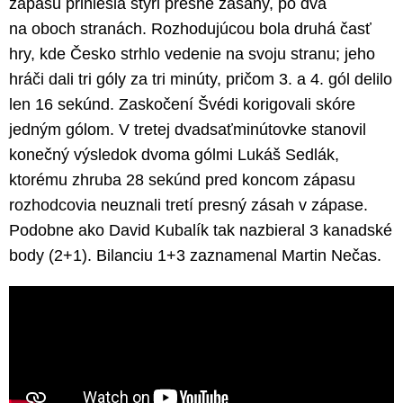
zápasu priniesla štyri presné zásahy, po dva
na oboch stranách. Rozhodujúcou bola druhá časť
hry, kde Česko strhlo vedenie na svoju stranu; jeho
hráči dali tri góly za tri minúty, pričom 3. a 4. gól delilo
len 16 sekúnd. Zaskočení Švédi korigovali skóre
jedným gólom. V tretej dvadsaťminútovke stanovil
konečný výsledok dvoma gólmi Lukáš Sedlák,
ktorému zhruba 28 sekúnd pred koncom zápasu
rozhodcovia neuznali tretí presný zásah v zápase.
Podobne ako David Kubalík tak nazbieral 3 kanadské
body (2+1). Bilanciu 1+3 zaznamenal Martin Nečas.