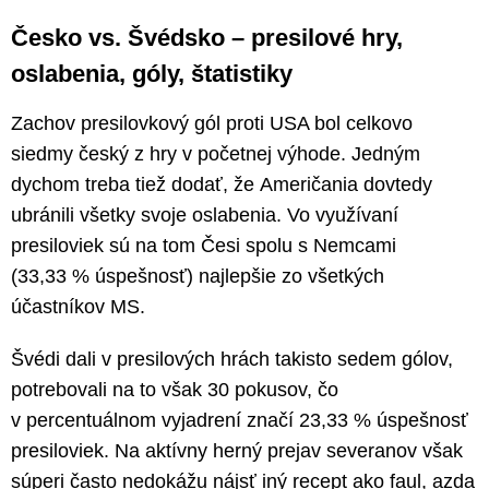
Česko vs. Švédsko – presilové hry,
oslabenia, góly, štatistiky
Zachov presilovkový gól proti USA bol celkovo
siedmy český z hry v početnej výhode. Jedným
dychom treba tiež dodať, že Američania dovtedy
ubránili všetky svoje oslabenia. Vo využívaní
presiloviek sú na tom Česi spolu s Nemcami
(33,33 % úspešnosť) najlepšie zo všetkých
účastníkov MS.
Švédi dali v presilových hrách takisto sedem gólov,
potrebovali na to však 30 pokusov, čo
v percentuálnom vyjadrení značí 23,33 % úspešnosť
presiloviek. Na aktívny herný prejav severanov však
súperi často nedokážu nájsť iný recept ako faul, azda