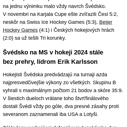
na jednu výnimku malo vždy navrch Švédsko.
V novembri na Karjala Cupe ešte zvíťazili Česi 5:2,
neskôr na Swiss Ice Hockey Games (5:3),
Beijer
Hockey Games
(4:1) i Českých hokejových hrách
(2:0) sa už tešili Tri korunky.
Švédsko na MS v hokeji 2024 stále
bez prehry, lídrom Erik Karlsson
Hokejisti Švédska predvádzajú na turnaji azda
najpresvedčivejšie výkony zo všetkých. Skupinu B
vyhrali s maximálnym počtom 21 bodov a skóre 35:9.
V šiestich dueloch vrátane toho štvrťfinálového
dostali Švédi vždy po góle, dva presné zásahy proti
severanom zaznamenali iba USA a Lotyši.