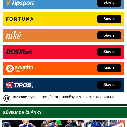
Stav si
Stav si
Stav si
Stav si
Stav si
Stav si
Hazardné hry predstavujú riziko finančných strát a vzniku závislosti.
SÚVISIACE ČLÁNKY