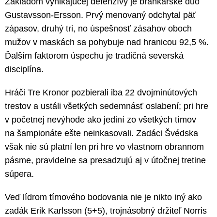
Základom vynikajúcej defenzívy je brankárske duo
Gustavsson-Ersson. Prvý menovaný odchytal päť
zápasov, druhý tri, no úspešnosť zásahov oboch
mužov v maskách sa pohybuje nad hranicou 92,5 %.
Ďalším faktorom úspechu je tradičná severská
disciplína.
Hráči Tre Kronor pozbierali iba 22 dvojminútových
trestov a ustáli všetkých sedemnásť oslabení; pri hre
v početnej nevýhode ako jediní zo všetkých tímov
na šampionáte ešte neinkasovali. Zadáci Švédska
však nie sú platní len pri hre vo vlastnom obrannom
pásme, pravidelne sa presadzujú aj v útočnej tretine
súpera.
Veď lídrom tímového bodovania nie je nikto iný ako
zadák Erik Karlsson (5+5), trojnásobný držiteľ Norris