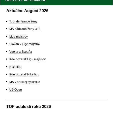
DÔLEŽITÉ INFORMÁCIE
Aktuálne August 2026
Tour de France ženy
MS hádzaná ženy U18
Liga majstrov
Slovan v Lige majstrov
Vuelta a España
Kde pozerať Ligu majstrov
Niké liga
Kde pozerať Niké ligu
MS v horskej cyklistike
US Open
TOP udalosti roku 2026