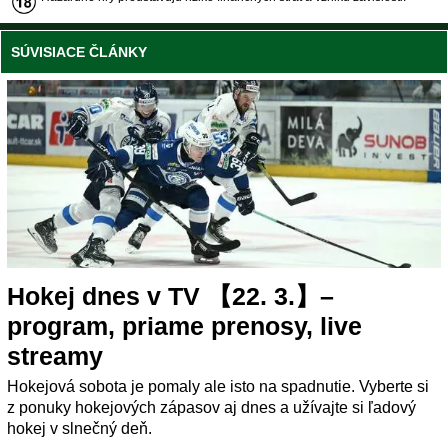
SÚVISIACE ČLÁNKY
Hokej dnes v TV 【22. 3.】–
program, priame prenosy, live
streamy
Hokejová sobota je pomaly ale isto na spadnutie. Vyberte si
z ponuky hokejových zápasov aj dnes a užívajte si ľadový
hokej v slnečný deň.