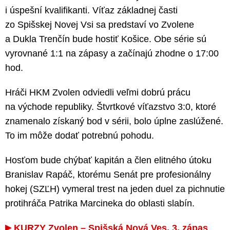
i úspešní kvalifikanti. Víťaz základnej časti
zo Spišskej Novej Vsi sa predstaví vo Zvolene
a Dukla Trenčín bude hostiť Košice. Obe série sú
vyrovnané 1:1 na zápasy a začínajú zhodne o 17:00
hod.
Hráči HKM Zvolen odviedli veľmi dobrú prácu
na východe republiky. Štvrtkové víťazstvo 3:0, ktoré
znamenalo získaný bod v sérii, bolo úplne zaslúžené.
To im môže dodať potrebnú pohodu.
Hosťom bude chýbať kapitán a člen elitného útoku
Branislav Rapáč, ktorému Senát pre profesionálny
hokej (SZĽH) vymeral trest na jeden duel za pichnutie
protihráča Patrika Marcineka do oblasti slabín.
KURZY Zvolen – Spišská Nová Ves, 3. zápas