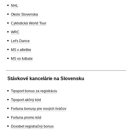
NHL
Okolo Slovenska
Cyklistická World Tour
WRC
Let's Dance
MS v atletike
MS vo futbale
Stávkové kancelárie na Slovensku
Tipsport bonus za registráciu
Tipsport akčný kód
Fortuna bonusy pre nových hráčov
Fortuna promo kód
Doxxbet registračný bonus