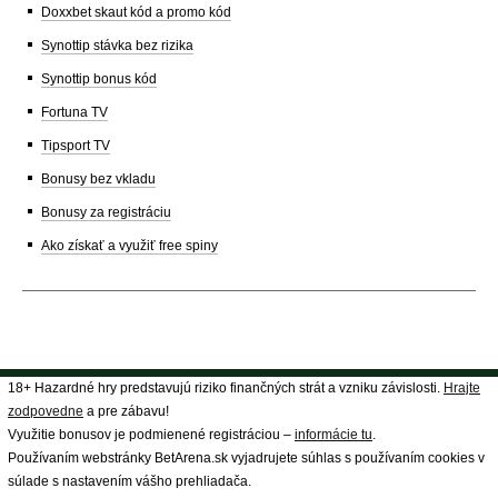
Doxxbet skaut kód a promo kód
Synottip stávka bez rizika
Synottip bonus kód
Fortuna TV
Tipsport TV
Bonusy bez vkladu
Bonusy za registráciu
Ako získať a využiť free spiny
18+ Hazardné hry predstavujú riziko finančných strát a vzniku závislosti.
Hrajte
zodpovedne
a pre zábavu!
Využitie bonusov je podmienené registráciou –
informácie tu
.
Používaním webstránky BetArena.sk vyjadrujete súhlas s používaním cookies v
súlade s nastavením vášho prehliadača.