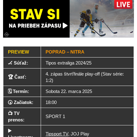
PREVIEW
POPRAD – NITRA
🏒 Súťaž:
Tipos extraliga 2024/25
4. zápas štvrťfinále play-off (Stav série:
🏆 Časť:
1:2)
🗓️ Termín:
Sobota 22. marca 2025
🕠 Začiatok:
18:00
📺 TV
SPORT 1
prenos:
▶️
Tipsport TV
, JOJ Play