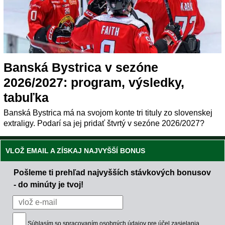
Banská Bystrica v sezóne
2026/2027: program, výsledky,
tabuľka
Banská Bystrica má na svojom konte tri tituly zo slovenskej
extraligy. Podarí sa jej pridať štvrtý v sezóne 2026/2027?
VLOŽ EMAIL A ZÍSKAJ NAJVYŠŠÍ BONUS
Pošleme ti prehľad najvyšších stávkových bonusov
- do minúty je tvoj!
Súhlasím so
spracovaním osobných údajov
pre účel zasielania