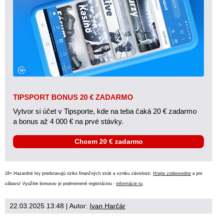
TIPSPORT BONUS 20 € ZADARMO
Vytvor si účet v Tipsporte, kde na teba čaká 20 € zadarmo
a bonus až 4 000 € na prvé stávky.
Chcem 20 € zadarmo
18+ Hazardné hry predstavujú riziko finančných strát a vzniku závislosti.
Hrajte zodpovedne
a pre
zábavu! Využitie bonusov je podmienené registráciou -
informácie tu
.
22.03.2025 13:48
| Autor:
Ivan Harčár