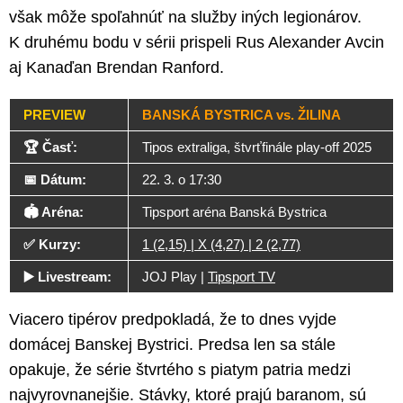
však môže spoľahnúť na služby iných legionárov.
K druhému bodu v sérii prispeli Rus Alexander Avcin
aj Kanaďan Brendan Ranford.
PREVIEW
BANSKÁ BYSTRICA vs. ŽILINA
🏆 Časť:
Tipos extraliga, štvrťfinále play-off 2025
📅 Dátum:
22. 3. o 17:30
🏟️ Aréna:
Tipsport aréna Banská Bystrica
✅ Kurzy:
1 (2,15) | X (4,27) | 2 (2,77)
▶️ Livestream:
JOJ Play |
Tipsport TV
Viacero tipérov predpokladá, že to dnes vyjde
domácej Banskej Bystrici. Predsa len sa stále
opakuje, že série štvrtého s piatym patria medzi
najvyrovnanejšie. Stávky, ktoré prajú baranom, sú