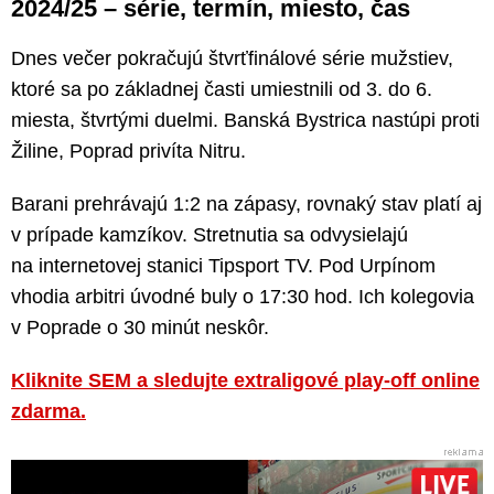
2024/25 – série, termín, miesto, čas
Dnes večer pokračujú štvrťfinálové série mužstiev,
ktoré sa po základnej časti umiestnili od 3. do 6.
miesta, štvrtými duelmi. Banská Bystrica nastúpi proti
Žiline, Poprad privíta Nitru.
Barani prehrávajú 1:2 na zápasy, rovnaký stav platí aj
v prípade kamzíkov. Stretnutia sa odvysielajú
na internetovej stanici Tipsport TV. Pod Urpínom
vhodia arbitri úvodné buly o 17:30 hod. Ich kolegovia
v Poprade o 30 minút neskôr.
Kliknite SEM a sledujte extraligové play-off online
zdarma.