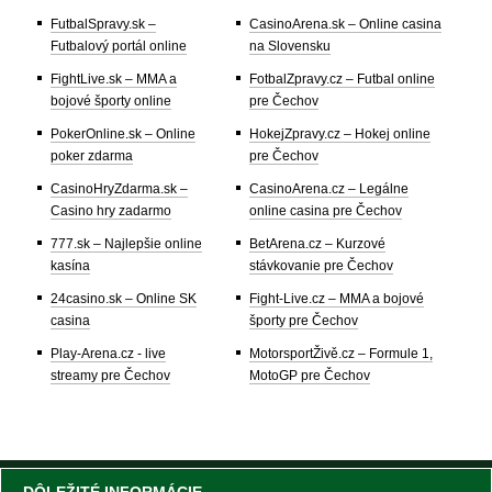
FutbalSpravy.sk –
CasinoArena.sk – Online casina
Futbalový portál online
na Slovensku
FightLive.sk – MMA a
FotbalZpravy.cz – Futbal online
bojové športy online
pre Čechov
PokerOnline.sk – Online
HokejZpravy.cz – Hokej online
poker zdarma
pre Čechov
CasinoHryZdarma.sk –
CasinoArena.cz – Legálne
Casino hry zadarmo
online casina pre Čechov
777.sk – Najlepšie online
BetArena.cz – Kurzové
kasína
stávkovanie pre Čechov
24casino.sk – Online SK
Fight-Live.cz – MMA a bojové
casina
športy pre Čechov
Play-Arena.cz - live
MotorsportŽivě.cz – Formule 1,
streamy pre Čechov
MotoGP pre Čechov