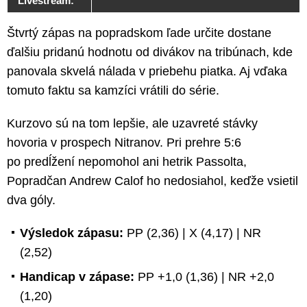
Livestream:
Štvrtý zápas na popradskom ľade určite dostane
ďalšiu pridanú hodnotu od divákov na tribúnach, kde
panovala skvelá nálada v priebehu piatka. Aj vďaka
tomuto faktu sa kamzíci vrátili do série.
Kurzovo sú na tom lepšie, ale uzavreté stávky
hovoria v prospech Nitranov. Pri prehre 5:6
po predĺžení nepomohol ani hetrik Passolta,
Popradčan Andrew Calof ho nedosiahol, keďže vsietil
dva góly.
Výsledok zápasu:
PP (2,36) | X (4,17) | NR
(2,52)
Handicap v zápase:
PP +1,0 (1,36) | NR +2,0
(1,20)