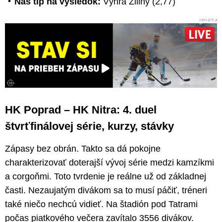
Náš tip na výsledok:
Výhra Žiliny (2,77)
HK Poprad – HK Nitra: 4. duel
štvrťfinálovej série, kurzy, stávky
Zápasy bez obrán. Takto sa dá pokojne
charakterizovať doterajší vývoj série medzi kamzíkmi
a corgoňmi. Toto tvrdenie je reálne už od základnej
časti. Nezaujatým divákom sa to musí páčiť, tréneri
také niečo nechcú vidieť. Na štadión pod Tatrami
počas piatkového večera zavítalo 3556 divákov.