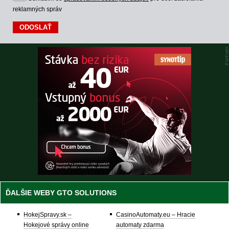
reklamných správ
ĎALŠIE WEBY GTO SOLUTIONS
HokejSpravy.sk –
CasinoAutomaty.eu – Hracie
Hokejové správy online
automaty zdarma