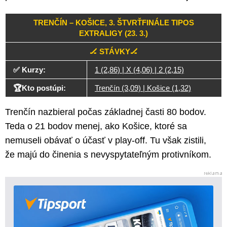
TRENČÍN – KOŠICE, 3. ŠTVRŤFINÁLE TIPOS
EXTRALIGY (23. 3.)
🏒 STÁVKY🏒
✅ Kurzy:
1 (2,86) | X (4,06) | 2 (2,15)
🏆Kto postúpi:
Trenčín (3,09) | Košice (1,32)
Trenčín nazbieral počas základnej časti 80 bodov.
Teda o 21 bodov menej, ako Košice, ktoré sa
nemuseli obávať o účasť v play-off. Tu však zistili,
že majú do činenia s nevyspytateľným protivníkom.