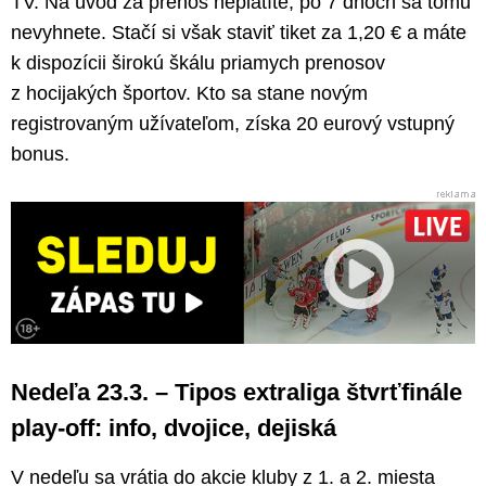
TV. Na úvod za prenos neplatíte, po 7 dňoch sa tomu
nevyhnete. Stačí si však staviť tiket za 1,20 € a máte
k dispozícii širokú škálu priamych prenosov
z hocijakých športov. Kto sa stane novým
registrovaným užívateľom, získa 20 eurový vstupný
bonus.
Nedeľa 23.3. – Tipos extraliga štvrťfinále
play-off: info, dvojice, dejiská
V nedeľu sa vrátia do akcie kluby z 1. a 2. miesta