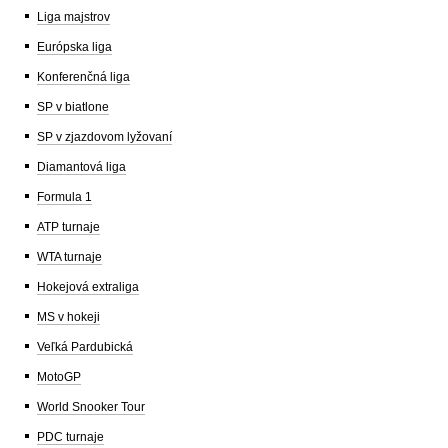
Liga majstrov
Európska liga
Konferenčná liga
SP v biatlone
SP v zjazdovom lyžovaní
Diamantová liga
Formula 1
ATP turnaje
WTA turnaje
Hokejová extraliga
MS v hokeji
Veľká Pardubická
MotoGP
World Snooker Tour
PDC turnaje