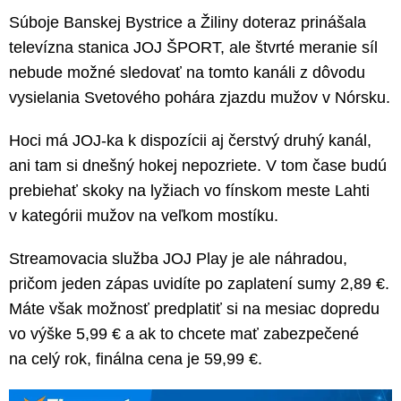
Súboje Banskej Bystrice a Žiliny doteraz prinášala
televízna stanica JOJ ŠPORT, ale štvrté meranie síl
nebude možné sledovať na tomto kanáli z dôvodu
vysielania Svetového pohára zjazdu mužov v Nórsku.
Hoci má JOJ-ka k dispozícii aj čerstvý druhý kanál,
ani tam si dnešný hokej nepozriete. V tom čase budú
prebiehať skoky na lyžiach vo fínskom meste Lahti
v kategórii mužov na veľkom mostíku.
Streamovacia služba JOJ Play je ale náhradou,
pričom jeden zápas uvidíte po zaplatení sumy 2,89 €.
Máte však možnosť predplatiť si na mesiac dopredu
vo výške 5,99 € a ak to chcete mať zabezpečené
na celý rok, finálna cena je 59,99 €.