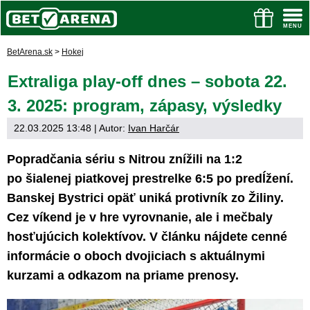
BetArena.sk
>
Hokej
Extraliga play-off dnes – sobota 22.
3. 2025: program, zápasy, výsledky
22.03.2025 13:48
| Autor:
Ivan Harčár
Popradčania sériu s Nitrou znížili na 1:2
po šialenej piatkovej prestrelke 6:5 po predĺžení.
Banskej Bystrici opäť uniká protivník zo Žiliny.
Cez víkend je v hre vyrovnanie, ale i mečbaly
hosťujúcich kolektívov. V článku nájdete cenné
informácie o oboch dvojiciach s aktuálnymi
kurzami a odkazom na priame prenosy.