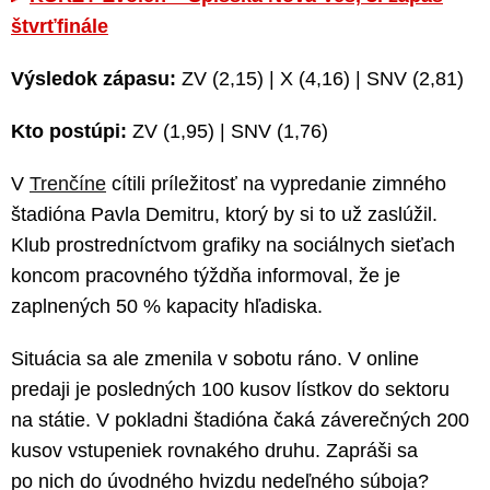
štvrťfinále
Výsledok zápasu:
ZV (2,15) | X (4,16) | SNV (2,81)
Kto postúpi:
ZV (1,95) | SNV (1,76)
V
Trenčíne
cítili príležitosť na vypredanie zimného
štadióna Pavla Demitru, ktorý by si to už zaslúžil.
Klub prostredníctvom grafiky na sociálnych sieťach
koncom pracovného týždňa informoval, že je
zaplnených 50 % kapacity hľadiska.
Situácia sa ale zmenila v sobotu ráno. V online
predaji je posledných 100 kusov lístkov do sektoru
na státie. V pokladni štadióna čaká záverečných 200
kusov vstupeniek rovnakého druhu. Zapráši sa
po nich do úvodného hvizdu nedeľného súboja?