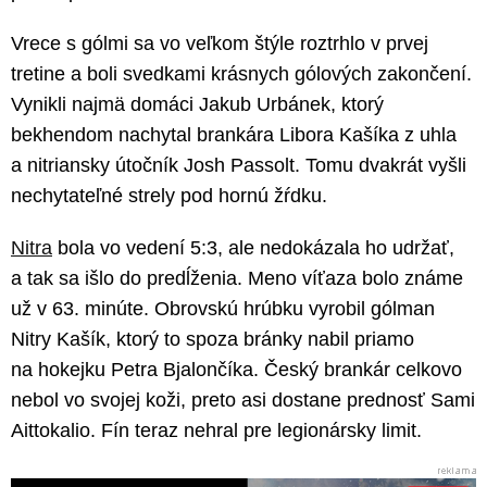
Vrece s gólmi sa vo veľkom štýle roztrhlo v prvej
tretine a boli svedkami krásnych gólových zakončení.
Vynikli najmä domáci Jakub Urbánek, ktorý
bekhendom nachytal brankára Libora Kašíka z uhla
a nitriansky útočník Josh Passolt. Tomu dvakrát vyšli
nechytateľné strely pod hornú žŕdku.
Nitra
bola vo vedení 5:3, ale nedokázala ho udržať,
a tak sa išlo do predĺženia. Meno víťaza bolo známe
už v 63. minúte. Obrovskú hrúbku vyrobil gólman
Nitry Kašík, ktorý to spoza bránky nabil priamo
na hokejku Petra Bjalončíka. Český brankár celkovo
nebol vo svojej koži, preto asi dostane prednosť Sami
Aittokalio. Fín teraz nehral pre legionársky limit.