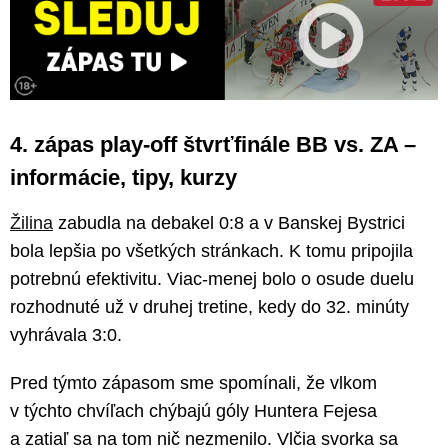
4. zápas play-off štvrťfinále BB vs. ZA –
informácie, tipy, kurzy
Žilina
zabudla na debakel 0:8 a v Banskej Bystrici
bola lepšia po všetkých stránkach. K tomu pripojila
potrebnú efektivitu. Viac-menej bolo o osude duelu
rozhodnuté už v druhej tretine, kedy do 32. minúty
vyhrávala 3:0.
Pred týmto zápasom sme spomínali, že vlkom
v týchto chvíľach chýbajú góly Huntera Fejesa
a zatiaľ sa na tom nič nezmenilo. Vlčia svorka sa