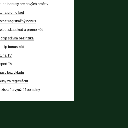
tuna bonusy pre nových hráčov
tuna promo kód
xbet registračný bonus
xbet skaut kód a promo kód
ottip stávka bez rizika
ottip bonus kód
tuna TV
sport TV
usy bez vkladu
usy za registráciu
 získať a využiť free spiny