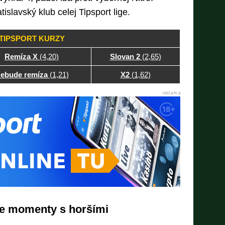
atislavský klub celej Tipsport lige.
TIPSPORT KURZY
Remíza X
(4,20)
Slovan 2
(2,65)
ebude remíza
(1,21)
X2
(1,62)
ie momenty s horšími