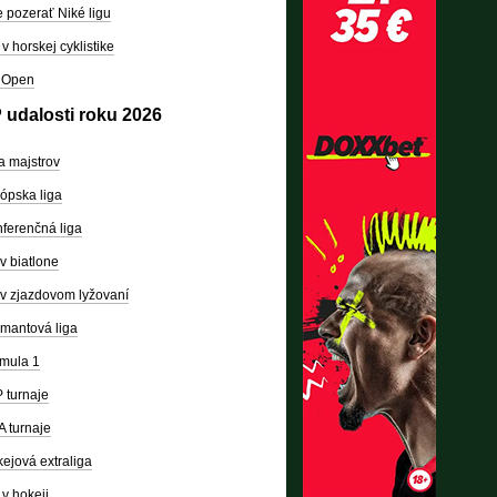
 pozerať Niké ligu
v horskej cyklistike
 Open
 udalosti roku 2026
a majstrov
ópska liga
ferenčná liga
v biatlone
v zjazdovom lyžovaní
mantová liga
mula 1
 turnaje
 turnaje
ejová extraliga
v hokeji