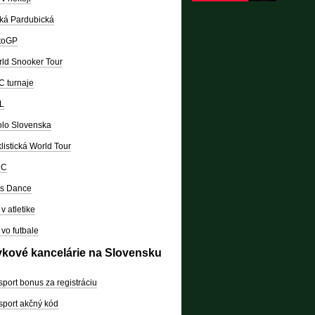
ká Pardubická
toGP
ld Snooker Tour
 turnaje
L
lo Slovenska
listická World Tour
RC
's Dance
v atletike
vo futbale
vkové kancelárie na Slovensku
sport bonus za registráciu
sport akčný kód