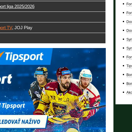
For
ort liga 2025/2026
For
Dox
port TV
, JOJ Play
Dox
Syn
Syn
For
Tip
Bon
Bon
Ako