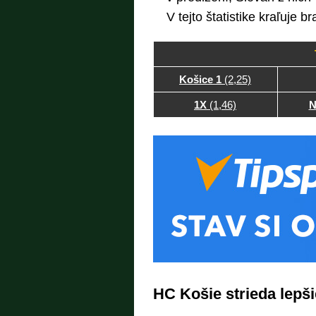
V tejto štatistike kraľuje br
Košice 1
(2,25)
1X
(1,46)
N
HC Košie strieda lepš