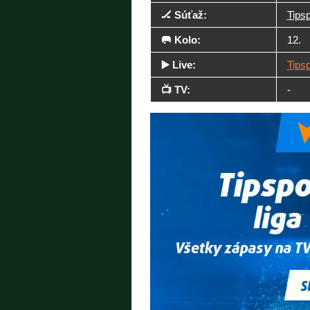
🏒 Súťaž:
Tipsp
🥅 Kolo:
12.
▶️ Live:
Tips
📺 TV:
-