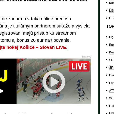
Kde
MS 
útne zadarmo vďaka online prenosu
US
ária je titulárnym partnerom súťaže a vysiela
TOP
egistrovaní majú prístup ku streamom
Lig
tomu aj bonus 20 eur na tipovanie.
Eur
jte hokej Košice – Slovan LIVE.
Kon
SP 
SP 
Dia
For
ATP
WTA
Hok
MS 