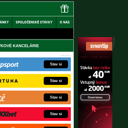
LÁNKY
SPOLOČENSKÉ STÁVKY
O NÁS
VKOVÉ KANCELÁRIE
Stav si
Stav si
Stav si
Stav si