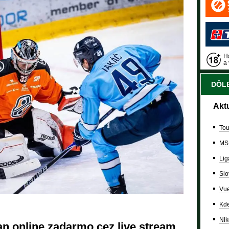
Ha
a 
DÔLE
Akt
Tou
MS
Lig
Slo
Vue
Kde
Nik
an online zadarmo cez live stream