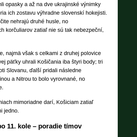
li opasky a až na dve ukrajinské výnimky
ia ich zostavu výhradne slovenskí hokejisti.
čite nehrajú druhé husle, no
h korčuliarov zatiaľ nie sú tak nebezpeční,
e, najmä však s celkami z druhej polovice
j päťky uhrali Košičania iba štyri body; tri
oti Slovanu, ďalší pridali následne
inou a Nitrou to bolo vyrovnané, no
e.
iach mimoriadne darí, Košiciam zatiaľ
i jedno.
po 11. kole – poradie tímov