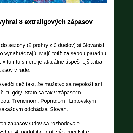
vyhral 8 extraligových zápasov
 do sezóny (2 prehry z 3 duelov) si Slovanisti
o vynahrádzajú. Majú totiž za sebou parádnu
 v tomto smere je aktuálne úspešnejšia iba
pasov v rade.
vedčí tiež fakt, že mužstvo sa nepoloží ani
či tri góly. Stalo sa tak v zápasoch
icou, Trenčínom, Popradom i Liptovským
 zakaždým odchádzal Slovan.
ých zápasov Orlov sa rozhodovalo
vyhral 4, padol iba proti výbornej Nitre.