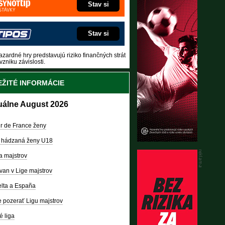
Stav si
Stav si
zardné hry predstavujú riziko finančných strát
vzniku závislosti.
ŽITÉ INFORMÁCIE
uálne August 2026
r de France ženy
 hádzaná ženy U18
a majstrov
van v Lige majstrov
lta a España
 pozerať Ligu majstrov
é liga