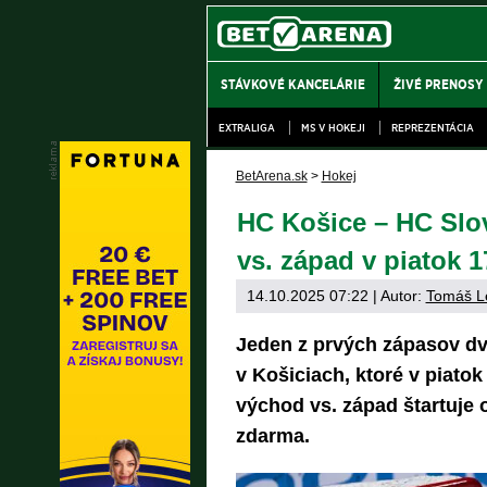
STÁVKOVÉ KANCELÁRIE
ŽIVÉ PRENOSY
EXTRALIGA
MS V HOKEJI
REPREZENTÁCIA
BetArena.sk
>
Hokej
HC Košice – HC Slov
vs. západ v piatok 1
14.10.2025 07:22
| Autor:
Tomáš L
Jeden z prvých zápasov dv
v Košiciach, ktoré v piatok
východ vs. západ štartuje 
zdarma.