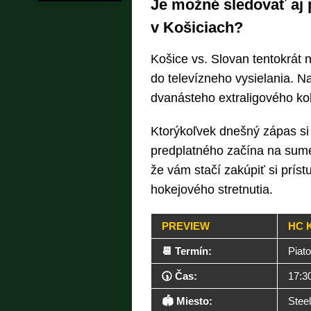
Je možné sledovať aj
v Košiciach?
Košice vs. Slovan tentokrát 
do televízneho vysielania. Na
dvanásteho extraligového kol
Ktorýkoľvek dnešný zápas si 
predplatného začína na sume
že vám stačí zakúpiť si prís
hokejového stretnutia.
PREVIEW
HC 
📆 Termín:
Piato
🕠 Čas:
17:3
🏟️ Miesto:
Stee