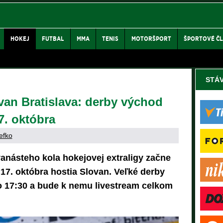
HOKEJ
FUTBAL
MMA
TENIS
MOTORŠPORT
ŠPORTOVÉ Č
STÁ
an Bratislava: derby východ
7. októbra
efko
anásteho kola hokejovej extraligy začne
 17. októbra hostia Slovan. Veľké derby
o 17:30 a bude k nemu livestream celkom