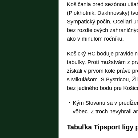
Košičania pred sezónou utiah
(Plokhotnik, Dakhnovsky) tvor
Sympatický počin, Oceliari ur
bez rozdielových zahraničnýc
ako v minulom ročníku.
Košický HC
boduje pravideln
tabuľky. Proti mužstvám z prve
získali v prvom kole práve pr
s Mikulášom. S Bystricou, Žil
bez jediného bodu pre Košic
Kým Slovanu sa v predĺžen
vôbec. Z troch nevyhrali an
Tabuľka Tipsport ligy 