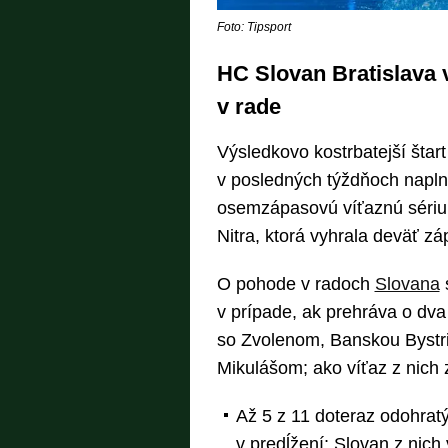
Foto: Tipsport
HC Slovan Bratislava 
v rade
Výsledkovo kostrbatejší štart
v posledných týždňoch napln
osemzápasovú víťaznú sériu;
Nitra, ktorá vyhrala deväť zá
O pohode v radoch
Slovana
s
v prípade, ak prehráva o dva 
so Zvolenom, Banskou Bystr
Mikulášom; ako víťaz z nich
Až 5 z 11 doteraz odohrat
v predĺžení; Slovan z nich 