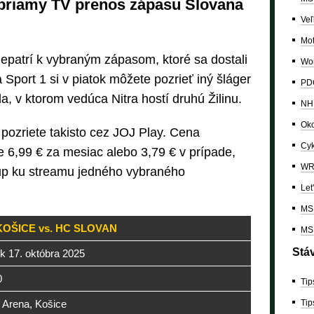
 priamy TV prenos zápasu Slovana
Veľ
Mo
nepatrí k vybraným zápasom, ktoré sa dostali
Wor
 Sport 1 si v piatok môžete pozrieť iný šláger
PDC
a, v ktorom vedúca Nitra hostí druhú Žilinu.
NH
Oko
pozriete takisto cez JOJ Play. Cena
Cyk
 6,99 € za mesiac alebo 3,79 € v prípade,
W
tup ku streamu jedného vybraného
Let
MS 
KOŠICE vs. HC SLOVAN
MS 
Stá
k 17. októbra 2025
0
Tip
Tip
l Arena, Košice