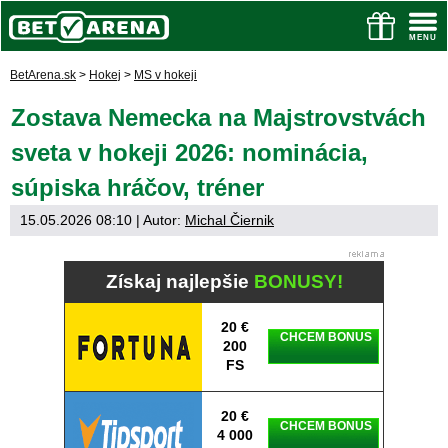
BetArena.sk
>
Hokej
>
MS v hokeji
Zostava Nemecka na Majstrovstvách
sveta v hokeji 2026: nominácia,
súpiska hráčov, tréner
15.05.2026 08:10
| Autor:
Michal Čiernik
Získaj najlepšie
BONUSY!
20 €
CHCEM BONUS
200
FS
20 €
CHCEM BONUS
4 000