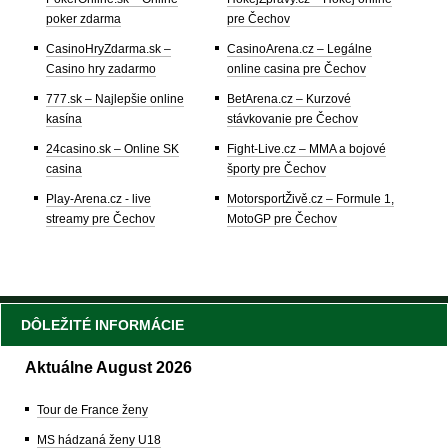
poker zdarma
pre Čechov
CasinoHryZdarma.sk –
CasinoArena.cz – Legálne
Casino hry zadarmo
online casina pre Čechov
777.sk – Najlepšie online
BetArena.cz – Kurzové
kasína
stávkovanie pre Čechov
24casino.sk – Online SK
Fight-Live.cz – MMA a bojové
casina
športy pre Čechov
Play-Arena.cz - live
MotorsportŽivě.cz – Formule 1,
streamy pre Čechov
MotoGP pre Čechov
DÔLEŽITÉ INFORMÁCIE
Aktuálne August 2026
Tour de France ženy
MS hádzaná ženy U18