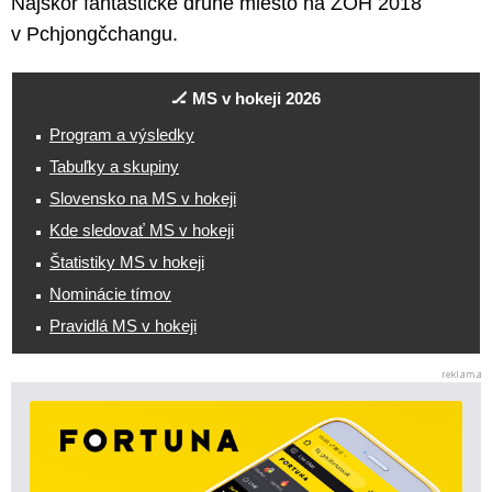
Najskôr fantastické druhé miesto na ZOH 2018
v Pchjongčchangu.
🏒 MS v hokeji 2026
Program a výsledky
Tabuľky a skupiny
Slovensko na MS v hokeji
Kde sledovať MS v hokeji
Štatistiky MS v hokeji
Nominácie tímov
Pravidlá MS v hokeji