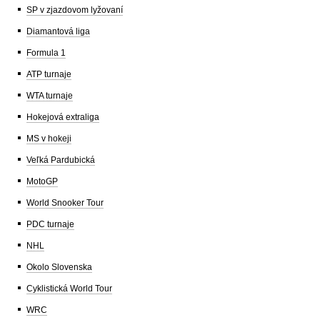
SP v zjazdovom lyžovaní
Diamantová liga
Formula 1
ATP turnaje
WTA turnaje
Hokejová extraliga
MS v hokeji
Veľká Pardubická
MotoGP
World Snooker Tour
PDC turnaje
NHL
Okolo Slovenska
Cyklistická World Tour
WRC