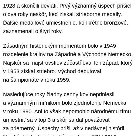
1928 a skončili deviati. Prvý významný úspech prišiel
o dva roky neskôr, keď získali strieborné medaily.
Ďalšie medailové umiestnenie, konkrétne bronzové,
zaznamenali o štyri roky.
Zásadným historickým momentom bolo v 1949
rozdelenie krajiny na Západné a Východné Nemecko.
Najskôr sa majstrovstiev zúčastňoval len západ, ktorý
v 1953 získal striebro. Východ debutoval
na šampionáte v roku 1959.
Nasledujúce roky žiadny cenný kov nepriniesli
a významným míľnikom bolo zjednotenie Nemecka
v roku 1990. Ani to však nepomohlo národnému tímu
umiestniť sa v top 3 a skôr sa dal považovať
za priemerný. Úspechy prišli až v nedávnej histórii.