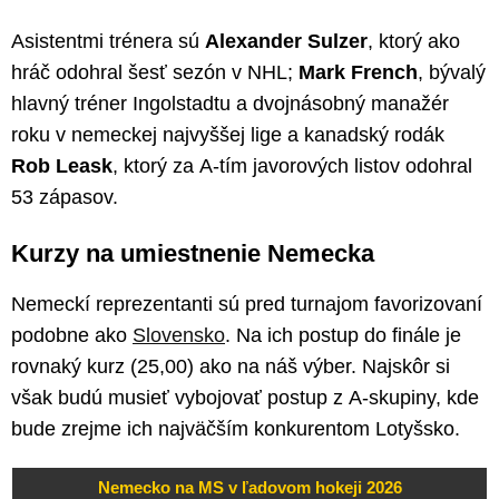
Asistentmi trénera sú
Alexander Sulzer
, ktorý ako
hráč odohral šesť sezón v NHL;
Mark French
, bývalý
hlavný tréner Ingolstadtu a dvojnásobný manažér
roku v nemeckej najvyššej lige a kanadský rodák
Rob Leask
, ktorý za A-tím javorových listov odohral
53 zápasov.
Kurzy na umiestnenie Nemecka
Nemeckí reprezentanti sú pred turnajom favorizovaní
podobne ako
Slovensko
. Na ich postup do finále je
rovnaký kurz (25,00) ako na náš výber. Najskôr si
však budú musieť vybojovať postup z A-skupiny, kde
bude zrejme ich najväčším konkurentom Lotyšsko.
Nemecko na MS v ľadovom hokeji 2026