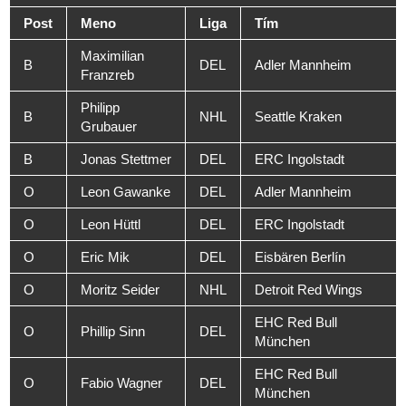
Post
Meno
Liga
Tím
Maximilian
B
DEL
Adler Mannheim
Franzreb
Philipp
B
NHL
Seattle Kraken
Grubauer
B
Jonas Stettmer
DEL
ERC Ingolstadt
O
Leon Gawanke
DEL
Adler Mannheim
O
Leon Hüttl
DEL
ERC Ingolstadt
O
Eric Mik
DEL
Eisbären Berlín
O
Moritz Seider
NHL
Detroit Red Wings
EHC Red Bull
O
Phillip Sinn
DEL
München
EHC Red Bull
O
Fabio Wagner
DEL
München