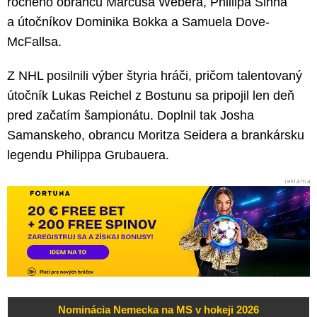
ročného obrancu Marcusa Webera, Phillipa Sinna
a útočníkov Dominika Bokka a Samuela Dove-
McFallsa.
Z NHL posilnili výber štyria hráči, pričom talentovaný
útočník Lukas Reichel z Bostunu sa pripojil len deň
pred začatím šampionátu. Doplnil tak Josha
Samanskeho, obrancu Moritza Seidera a brankársku
legendu Philippa Grubauera.
Nominácia Nemecka na MS v hokeji 2026