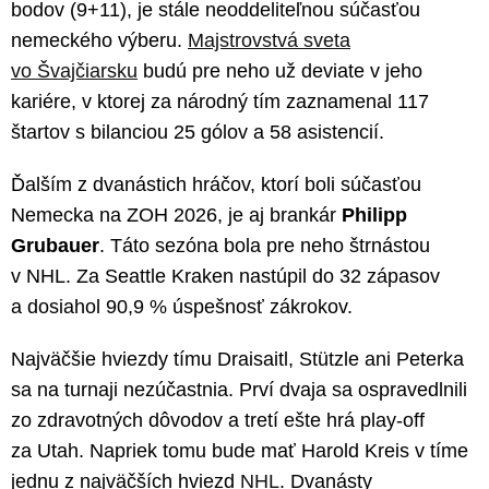
bodov (9+11), je stále neoddeliteľnou súčasťou
nemeckého výberu.
Majstrovstvá sveta
vo Švajčiarsku
budú pre neho už deviate v jeho
kariére, v ktorej za národný tím zaznamenal 117
štartov s bilanciou 25 gólov a 58 asistencií.
Ďalším z dvanástich hráčov, ktorí boli súčasťou
Nemecka na ZOH 2026, je aj brankár
Philipp
Grubauer
. Táto sezóna bola pre neho štrnástou
v NHL. Za Seattle Kraken nastúpil do 32 zápasov
a dosiahol 90,9 % úspešnosť zákrokov.
Najväčšie hviezdy tímu Draisaitl, Stützle ani Peterka
sa na turnaji nezúčastnia. Prví dvaja sa ospravedlnili
zo zdravotných dôvodov a tretí ešte hrá play-off
za Utah. Napriek tomu bude mať Harold Kreis v tíme
jednu z najväčších hviezd
NHL
. Dvanásty