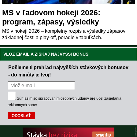
MS v ľadovom hokeji 2026:
program, zápasy, výsledky
MS v hokeji 2026 – kompletný rozpis a výsledky zápasov
základnej časti a play-off, poradie v tabuľkách.
VLOŽ EMAIL A ZÍSKAJ NAJVYŠŠÍ BONUS
Pošleme ti prehľad najvyšších stávkových bonusov
- do minúty je tvoj!
Súhlasím so
spracovaním osobných údajov
pre účel zasielania
reklamných správ