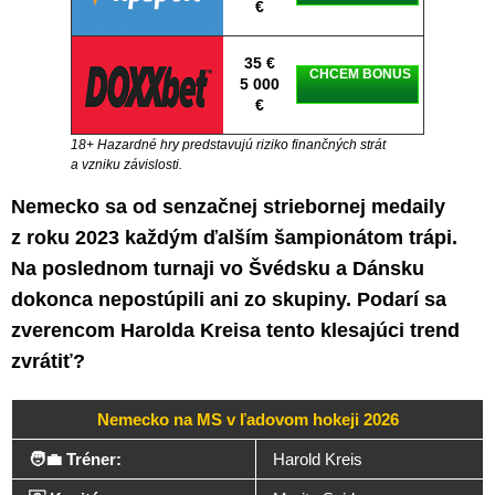
€
35 €
CHCEM BONUS
5 000
€
18+ Hazardné hry predstavujú riziko finančných strát
a vzniku závislosti.
Nemecko sa od senzačnej striebornej medaily
z roku 2023 každým ďalším šampionátom trápi.
Na poslednom turnaji vo Švédsku a Dánsku
dokonca nepostúpili ani zo skupiny. Podarí sa
zverencom Harolda Kreisa tento klesajúci trend
zvrátiť?
Nemecko na MS v ľadovom hokeji 2026
🧑‍💼 Tréner:
Harold Kreis