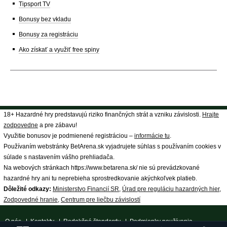
Tipsport TV
Bonusy bez vkladu
Bonusy za registráciu
Ako získať a využiť free spiny
18+ Hazardné hry predstavujú riziko finančných strát a vzniku závislosti.
Hrajte
zodpovedne
a pre zábavu!
Využitie bonusov je podmienené registráciou –
informácie tu
.
Používaním webstránky BetArena.sk vyjadrujete súhlas s používaním cookies v
súlade s nastavením vášho prehliadača.
Na webových stránkach https://www.betarena.sk/ nie sú prevádzkované
hazardné hry ani tu neprebieha sprostredkovanie akýchkoľvek platieb.
Dôležité odkazy:
Ministerstvo Financií SR
,
Úrad pre reguláciu hazardných hier
,
Zodpovedné hranie
,
Centrum pre liečbu závislostí
O nás
|
Kontakty
|
Redakčné štandardy
|
Podmienky používania