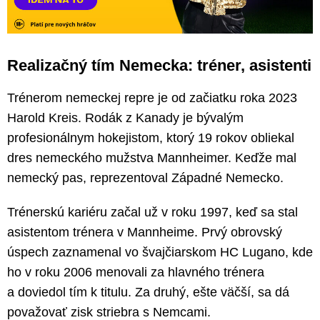
Realizačný tím Nemecka: tréner, asistenti
Trénerom nemeckej repre je od začiatku roka 2023
Harold Kreis. Rodák z Kanady je bývalým
profesionálnym hokejistom, ktorý 19 rokov obliekal
dres nemeckého mužstva Mannheimer. Keďže mal
nemecký pas, reprezentoval Západné Nemecko.
Trénerskú kariéru začal už v roku 1997, keď sa stal
asistentom trénera v Mannheime. Prvý obrovský
úspech zaznamenal vo švajčiarskom HC Lugano, kde
ho v roku 2006 menovali za hlavného trénera
a doviedol tím k titulu. Za druhý, ešte väčší, sa dá
považovať zisk striebra s Nemcami.