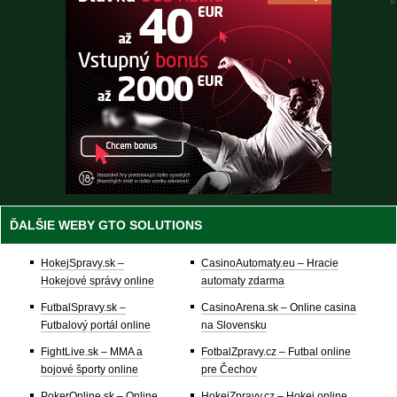
ĎALŠIE WEBY GTO SOLUTIONS
HokejSpravy.sk –
CasinoAutomaty.eu – Hracie
Hokejové správy online
automaty zdarma
FutbalSpravy.sk –
CasinoArena.sk – Online casina
Futbalový portál online
na Slovensku
FightLive.sk – MMA a
FotbalZpravy.cz – Futbal online
bojové športy online
pre Čechov
PokerOnline.sk – Online
HokejZpravy.cz – Hokej online