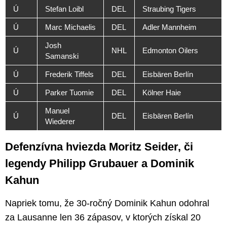
Ú
Stefan Loibl
DEL
Straubing Tigers
Ú
Marc Michaelis
DEL
Adler Mannheim
Josh
Ú
NHL
Edmonton Oilers
Samanski
Ú
Frederik Tiffels
DEL
Eisbären Berlín
Ú
Parker Tuomie
DEL
Kölner Haie
Manuel
Ú
DEL
Eisbären Berlín
Wiederer
Defenzívna hviezda Moritz Seider, či
legendy Philipp Grubauer a Dominik
Kahun
Napriek tomu, že 30-ročný Dominik Kahun odohral
za Lausanne len 36 zápasov, v ktorých získal 20