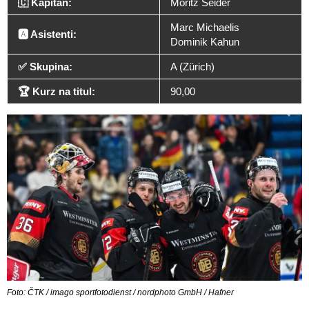
🇨 Kapitán:
Moritz Seider
Marc Michaelis
🅰️ Asistenti:
Dominik Kahun
✅ Skupina:
A (Zürich)
🏆 Kurz na titul:
90,00
Foto: ČTK / imago sportfotodienst / nordphoto GmbH / Hafner