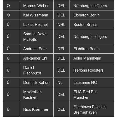
O
Marcus Weber
DEL
Nürnberg Ice Tigers
O
Kai Wissmann
DEL
Eisbären Berlín
Ú
Lukas Reichel
NHL
Boston Bruins
Samuel Dove-
Ú
DEL
Nürnberg Ice Tigers
McFalls
Ú
Andreas Eder
DEL
Eisbären Berlín
Ú
Alexander Ehl
DEL
Adler Mannheim
Daniel
Ú
DEL
Iserlohn Roosters
Fischbuch
Ú
Dominik Kahun
NL
Lausanne HC
Maximilian
EHC Red Bull
Ú
DEL
Kastner
München
Fischtown Pinguins
Ú
Nico Krämmer
DEL
Bremerhaven