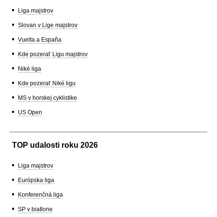
Liga majstrov
Slovan v Lige majstrov
Vuelta a España
Kde pozerať Ligu majstrov
Niké liga
Kde pozerať Niké ligu
MS v horskej cyklistike
US Open
TOP udalosti roku 2026
Liga majstrov
Európska liga
Konferenčná liga
SP v biatlone