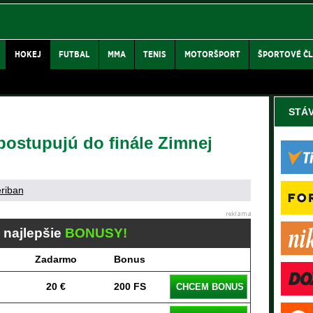
HOKEJ
FUTBAL
MMA
TENIS
MOTORŠPORT
ŠPORTOVÉ Č
STÁ
 postupujú do finále Zimnej
eriban
j najlepšie
BONUSY!
Zadarmo
Bonus
20 €
200 FS
CHCEM BONUS