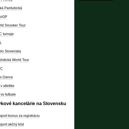
ká Pardubická
toGP
ld Snooker Tour
 turnaje
L
lo Slovenska
listická World Tour
RC
's Dance
v atletike
vo futbale
vkové kancelárie na Slovensku
sport bonus za registráciu
sport akčný kód