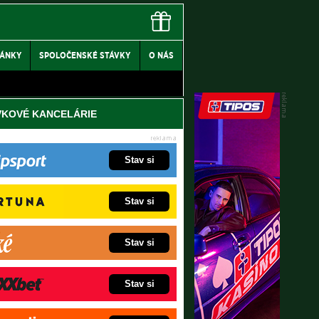
LÁNKY
SPOLOČENSKÉ STÁVKY
O NÁS
VKOVÉ KANCELÁRIE
Stav si
Stav si
Stav si
Stav si