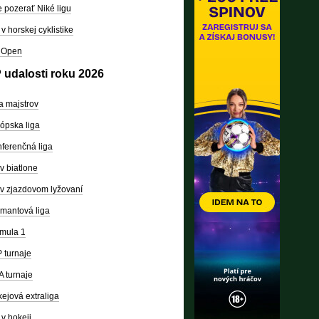
 pozerať Niké ligu
v horskej cyklistike
 Open
 udalosti roku 2026
a majstrov
ópska liga
ferenčná liga
v biatlone
v zjazdovom lyžovaní
mantová liga
mula 1
 turnaje
 turnaje
ejová extraliga
v hokeji