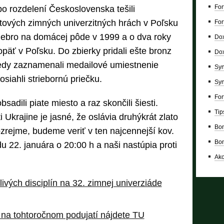
For
po rozdelení Československa tešili
tových zimných univerzitných hrách v Poľsku
For
riebro na domácej pôde v 1999 a o dva roky
Dox
päť v Poľsku. Do zbierky pridali ešte bronz
Dox
edy zaznamenali medailové umiestnenie
Syn
siahli striebornú priečku.
Syn
For
adili piate miesto a raz skončili šiesti.
Tip
Ukrajine je jasné, že oslávia druhýkrát zlato
Bon
ozrejme, budeme veriť v ten najcennejší kov.
Bon
u 22. januára o 20:00 h a naši nastúpia proti
Ako
ivých disciplín na 32. zimnej univerziáde
i na tohtoročnom podujatí nájdete TU