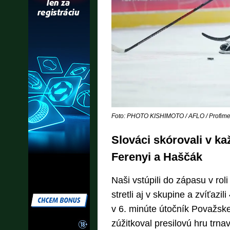
Foto: PHOTO KISHIMOTO / AFLO / Profime
Slováci skórovali v kaž
Ferenyi a Haščák
Naši vstúpili do zápasu v roli
stretli aj v skupine a zvíťazil
v 6. minúte útočník Považsk
zúžitkoval presilovú hru trna