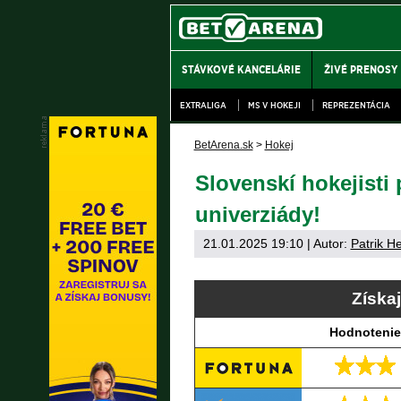
STÁVKOVÉ KANCELÁRIE
ŽIVÉ PRENOSY
EXTRALIGA
MS V HOKEJI
REPREZENTÁCIA
BetArena.sk
>
Hokej
Slovenskí hokejisti
univerziády!
21.01.2025 19:10
| Autor:
Patrik H
Získa
Hodnotenie