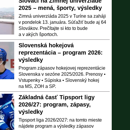
Slováci na Zimnej univerziáde
2025 – mená, športy, výsledky
Zimná univerziáda 2025 v Turíne sa zaháji
v pondelok 13. januára. Súťažiť bude aj 64
Slovákov. Prečítajte si kto to bude
a v akých športoch.
Slovenská hokejová
reprezentácia – program 2026:
výsledky
Program zápasov hokejovej reprezentácie
Slovenska v sezóne 2025/2026. Prenosy •
Vstupenky • Súpiska • Slovenský hokej
na MS, ZOH a SP.
Základná časť Tipsport ligy
2026/27: program, zápasy,
výsledky
Tipsport liga 2026/2027: na tomto mieste
nájdete program a výsledky zápasov