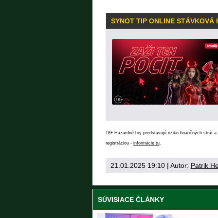
SYNOT TIP ONLINE STÁVKOVÁ
18+ Hazardné hry predstavujú riziko finančných strát a 
registráciou -
informácie tu
.
21.01.2025 19:10
| Autor:
Patrik H
SÚVISIACE ČLÁNKY