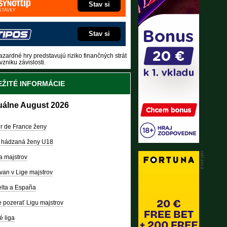
Stav si
Stav si
zardné hry predstavujú riziko finančných strát
vzniku závislosti.
ŽITÉ INFORMÁCIE
uálne August 2026
r de France ženy
 hádzaná ženy U18
a majstrov
van v Lige majstrov
lta a España
 pozerať Ligu majstrov
é liga