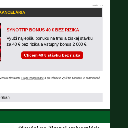
 KANCELÁRIA
SYNOTTIP BONUS 40 € BEZ RIZIKA
Využi najlepšiu ponuku na trhu a získaj stávku
za 40 € bez rizika a vstupný bonus 2 000 €.
Chcem 40 € stávku bez rizika
vzniku závislosti.
Hrajte zodpovedne
a pre zábavu! Využitie bonusov je podmienené
eriban