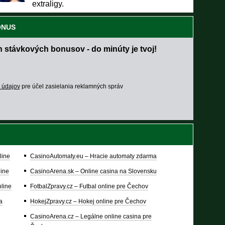
extraligy.
ONUS
h stávkových bonusov - do minúty je tvoj!
 údajov
pre účel zasielania reklamných správ
line
CasinoAutomaty.eu – Hracie automaty zdarma
line
CasinoArena.sk – Online casina na Slovensku
nline
FotbalZpravy.cz – Futbal online pre Čechov
a
HokejZpravy.cz – Hokej online pre Čechov
CasinoArena.cz – Legálne online casina pre