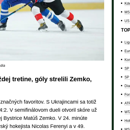
Kde
MS 
US
TOP
Lig
Eur
Kon
dia
SP 
SP 
dej tretine, góly strelili Zemko,
Dia
For
 značných favoritov. S Ukrajincami sa totiž
ATP
i 4:2. V semifinálovom dueli otvoril skóre už
WTA
ej Bystrice Matúš Zemko. V 24. minúte
Hok
vský hokejista Nicolas Ferenyi a v 49.
MS 