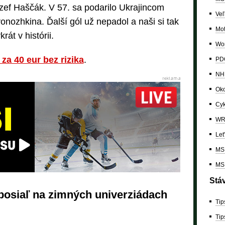
zef Haščák. V 57. sa podarilo Ukrajincom
Veľ
onozhkina. Ďalší gól už nepadol a naši si tak
Mo
rát v histórii.
Wor
 za 40 eur bez rizika
.
PDC
NH
Oko
Cyk
W
Let
MS 
MS 
Stá
oposiaľ na zimných univerziádach
Tip
Tip