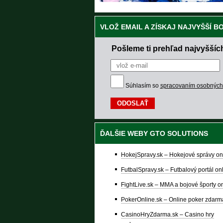
VLOŽ EMAIL A ZÍSKAJ NAJVYŠŠÍ B
Pošleme ti prehľad najvyššíc
Súhlasím so
spracovaním osobných
ĎALŠIE WEBY GTO SOLUTIONS
HokejSpravy.sk – Hokejové správy on
FutbalSpravy.sk – Futbalový portál on
FightLive.sk – MMA a bojové športy o
PokerOnline.sk – Online poker zdarm
CasinoHryZdarma.sk – Casino hry