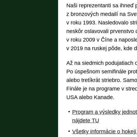
Naši reprezentanti sa ihneď 
z bronzových medailí na Sve
v roku 1993. Nasledovalo st
neskôr oslavovali prvenstvo o
v roku 2009 v Číne a naposl
v 2019 na ruskej pôde, kde do
Až na siedmich podujatiach obs
Po úspešnom semifinále proti 
alebo tretíkrát striebro. Sam
Finále je na programe v stred
USA alebo Kanade.
Program a výsledky jednotl
nájdete TU
Všetky informácie o hokej