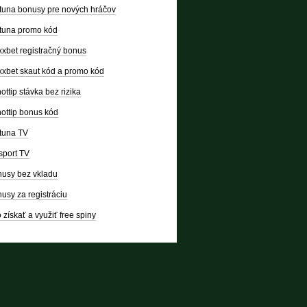
tuna bonusy pre nových hráčov
tuna promo kód
xbet registračný bonus
xbet skaut kód a promo kód
ottip stávka bez rizika
ottip bonus kód
tuna TV
sport TV
usy bez vkladu
usy za registráciu
 získať a využiť free spiny