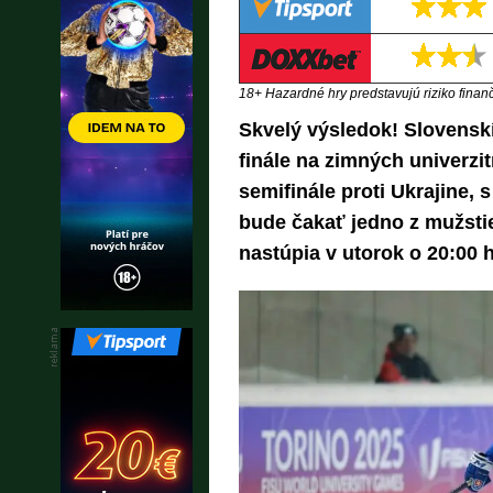
18+ Hazardné hry predstavujú riziko finančn
Skvelý výsledok! Slovenskí h
finále na zimných univerz
semifinále proti Ukrajine, s
bude čakať jedno z mužstie
nastúpia v utorok o 20:00 h