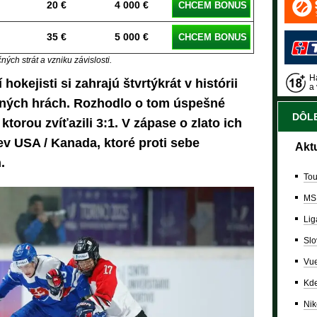
20 €
4 000 €
CHCEM BONUS
35 €
5 000 €
CHCEM BONUS
ých strát a vzniku závislosti.
Ha
okejisti si zahrajú štvrtýkrát v histórii
a 
itných hrách. Rozhodlo o tom úspešné
DÔLE
 ktorou zvíťazili 3:1. V zápase o zlato ich
v USA / Kanada, ktoré proti sebe
Akt
.
Tou
MS
Lig
Slo
Vue
Kde
Nik