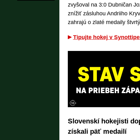
zvyšoval na 3:0 Dubničan Jo
znížiť zásluhou Andriiho Kryv
zahrajú o zlaté medaily štvrtýk
Tipujte hokej v Synottipe
Slovenskí hokejisti d
získali päť medailí