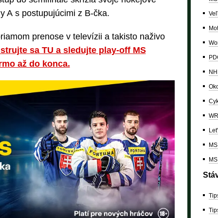
y A s postupujúcimi z B-čka.
Veľ
Mo
riamom prenose v televízii a takisto naživo
Wor
strujte sa TU a sledujte play-off MS
PDC
rmo až do konca.
NH
Oko
Cyk
W
Let
MS 
MS 
Stá
Tip
Tip