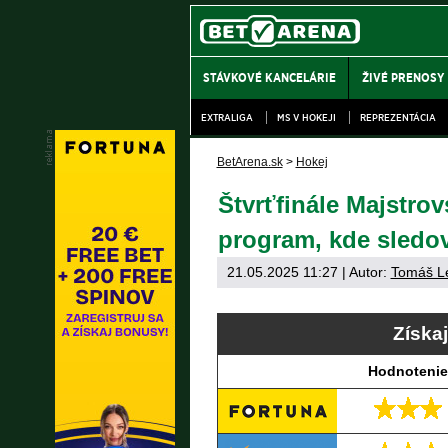
STÁVKOVÉ KANCELÁRIE
ŽIVÉ PRENOSY
EXTRALIGA
MS V HOKEJI
REPREZENTÁCIA
BetArena.sk
>
Hokej
Štvrťfinále Majstrov
program, kde sledo
21.05.2025 11:27
| Autor:
Tomáš L
Získa
Hodnotenie