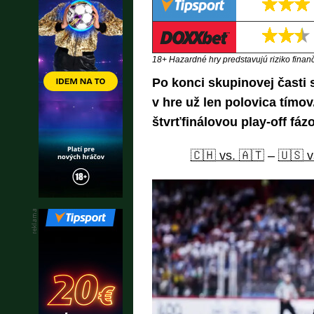
18+ Hazardné hry predstavujú riziko finančn
Po konci skupinovej časti 
v hre už len polovica tímo
štvrťfinálovou play-off fá
🇨🇭 vs. 🇦🇹
–
🇺🇸 v