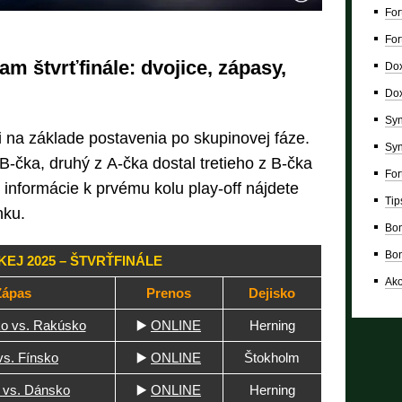
For
For
m štvrťfinále: dvojice, zápasy,
Dox
Dox
Syn
ili na základe postavenia po skupinovej fáze.
Syn
B-čka, druhý z A-čka dostal tretieho z B-čka
For
 informácie k prvému kolu play-off nájdete
Tip
nku.
Bon
Bon
EJ 2025 – ŠTVRŤFINÁLE
Ako
Zápas
Prenos
Dejisko
ko vs. Rakúsko
▶️
ONLINE
Herning
s. Fínsko
▶️
ONLINE
Štokholm
 vs. Dánsko
▶️
ONLINE
Herning