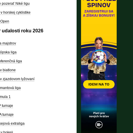
 pozerať Niké ligu
v horskej cyklistike
 Open
 udalosti roku 2026
a majstrov
ópska liga
ferenčná liga
v biatlone
v zjazdovom lyžovaní
mantová liga
mula 1
 turnaje
 turnaje
ejová extraliga
v hokeji