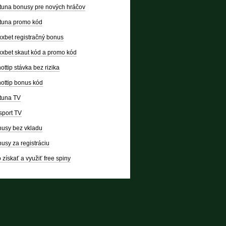
tuna bonusy pre nových hráčov
tuna promo kód
xbet registračný bonus
xbet skaut kód a promo kód
ottip stávka bez rizika
ottip bonus kód
tuna TV
sport TV
usy bez vkladu
usy za registráciu
 získať a využiť free spiny