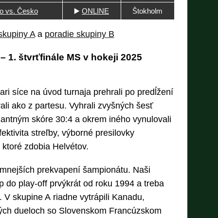
o vs. Česko
▶️
ONLINE
Štokholm
skupiny A
a
poradie skupiny B
 1. štvrťfinále MS v hokeji 2025
iari síce na úvod turnaja prehrali po predĺžení
ali ako z partesu. Vyhrali zvyšných šesť
antným skóre 30:4 a okrem iného vynulovali
ektivita streľby, výborné presilovky
, ktoré zdobia Helvétov.
emnejších prekvapení šampionátu. Naši
p do play-off prvýkrát od roku 1994 a treba
 V skupine A riadne vytrápili Kanadu,
ných dueloch so Slovenskom Francúzskom