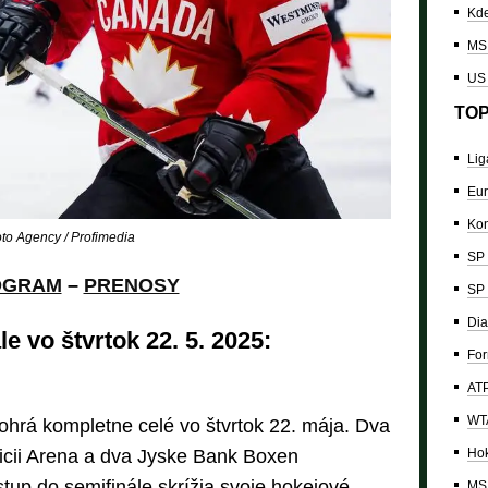
Kde
MS 
US
TOP
Lig
Eur
Kon
o Agency / Profimedia
SP 
OGRAM
–
PRENOSY
SP 
Dia
le vo štvrtok 22. 5. 2025:
For
ATP
WTA
dohrá kompletne celé vo štvrtok 22. mája. Dva
Hok
icii Arena a dva Jyske Bank Boxen
tup do semifinále skrížia svoje hokejové
MS 