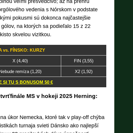
pinou veľmi presvedčivo; až na prehru
vorgólového vedenia s Nórskom v podstate
ckými pokusmi sú dokonca najčastejšie
 gólov, na ktorých sa podieľalo 15 z 22
isto skvelou vizitkou.
A vs. FÍNSKO: KURZY
X (4,40)
FIN (3,55)
Nebude remíza (1,20)
X2 (1,92)
 SI TU S BONUSOM 50 €
tvrťfinále MS v hokeji 2025 Herning:
na úkor Nemecka, ktoré tak v play-off chýba
istikách turnaja svieti Dánsko ako najlepší