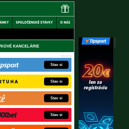
LÁNKY
SPOLOČENSKÉ STÁVKY
O NÁS
VKOVÉ KANCELÁRIE
Stav si
Stav si
Stav si
Stav si