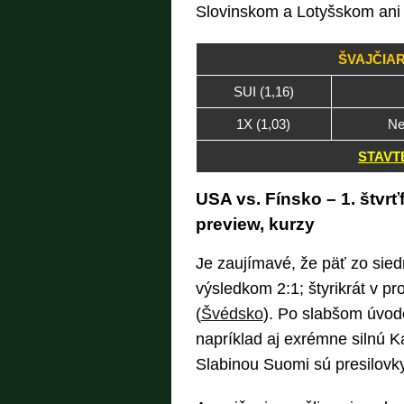
Slovinskom a Lotyšskom ani r
ŠVAJČIAR
SUI (1,16)
1X (1,03)
Ne
STAVTE
USA vs. Fínsko – 1. štvrť
preview, kurzy
Je zaujímavé, že päť zo sie
výsledkom 2:1; štyrikrát v p
(
Švédsko
). Po slabšom úvode
napríklad aj exrémne silnú Ka
Slabinou Suomi sú presilovky, 