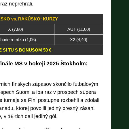
az neprehrali.
SKO vs. RAKÚSKO: KURZY
X (7,80)
AUT (11,00)
bude remíza (1,06)
X2 (4,40)
 SI TU S BONUSOM 50 €
finále MS v hokeji 2025 Štokholm:
dmich fínskych zápasov skončilo futbalovým
rospech Suomi a iba raz v prospech súpera
 turnaja sa Fíni postupne rozbehli a zdolali
nadu, ktorej povolili jediný presný zásah.
v 18-tich dali jediný gól.