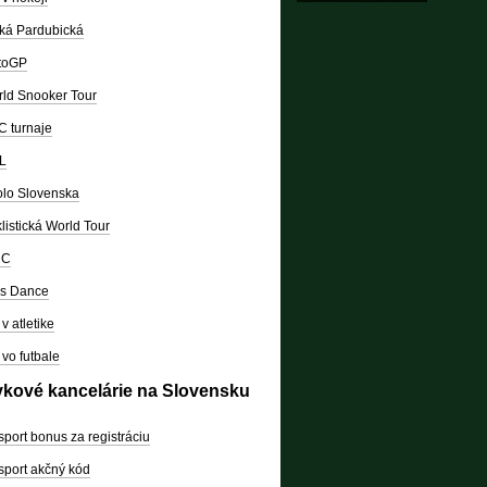
ká Pardubická
toGP
ld Snooker Tour
 turnaje
L
lo Slovenska
listická World Tour
RC
's Dance
v atletike
vo futbale
vkové kancelárie na Slovensku
sport bonus za registráciu
sport akčný kód