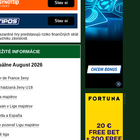
Stav si
Stav si
zardné hry predstavujú riziko finančných strát
vzniku závislosti.
ŽITÉ INFORMÁCIE
uálne August 2026
r de France ženy
 hádzaná ženy U18
a majstrov
van v Lige majstrov
lta a España
 pozerať Ligu majstrov
é liga