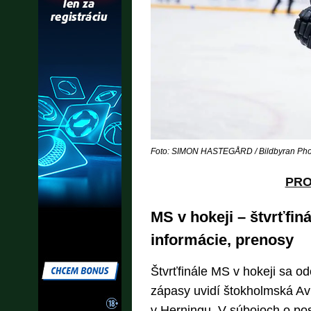
Foto: SIMON HASTEGÅRD / Bildbyran Phot
PR
MS v hokeji – štvrťfiná
informácie, prenosy
Štvrťfinále MS v hokeji sa o
zápasy uvidí štokholmská Av
v Herningu. V súbojoch o pos