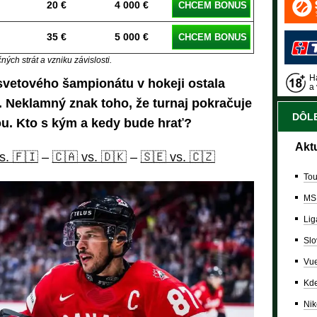
20 €
4 000 €
CHCEM BONUS
35 €
5 000 €
CHCEM BONUS
ých strát a vzniku závislosti.
Ha
svetového šampionátu v hokeji ostala
a 
v. Neklamný znak toho, že turnaj pokračuje
DÔLE
zou. Kto s kým a kedy bude hrať?
Akt
s. 🇫🇮
–
🇨🇦 vs. 🇩🇰
–
🇸🇪 vs. 🇨🇿
Tou
MS
Lig
Slo
Vue
Kde
Nik