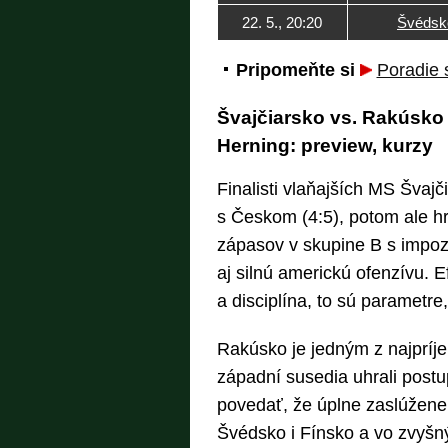
22. 5., 20:20
Švédsk
Pripomeňte si
Poradie 
Švajčiarsko vs. Rakúsko –
Herning: preview, kurzy
Finalisti vlaňajších MS Švajč
s Českom (4:5), potom ale hr
zápasov v skupine B s impoz
aj silnú americkú ofenzívu. Ef
a disciplína, to sú parametre
Rakúsko je jedným z najpríj
západní susedia uhrali postu
povedať, že úplne zaslúžene.
Švédsko i Fínsko a vo zvyš