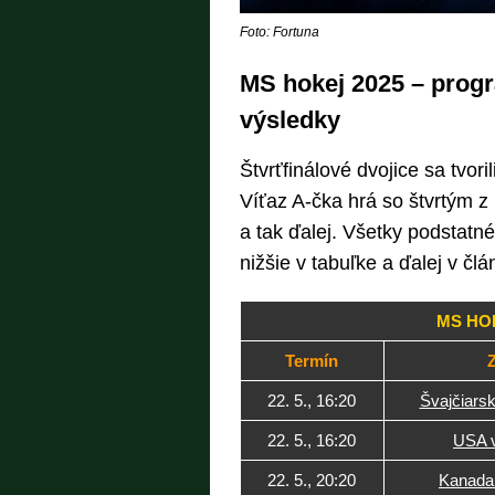
Foto: Fortuna
MS hokej 2025 – progra
výsledky
Štvrťfinálové dvojice sa tvor
Víťaz A-čka hrá so štvrtým z 
a tak ďalej. Všetky podstatné
nižšie v tabuľke a ďalej v člá
MS HOK
Termín
22. 5., 16:20
Švajčiars
22. 5., 16:20
USA v
22. 5., 20:20
Kanada