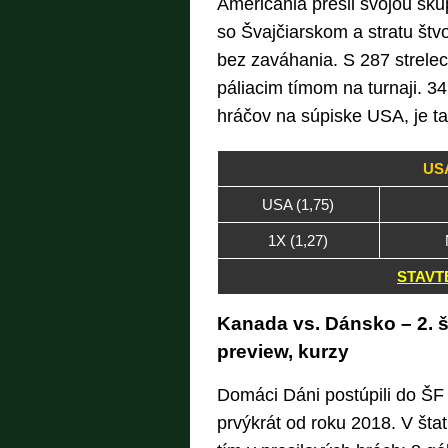
Američania prešli svojou sku
so Švajčiarskom a stratu št
bez zaváhania. S 287 strele
páliacim tímom na turnaji. 34
hráčov na súpiske USA, je tak
US
USA (1,75)
1X (1,27)
STAVTE
Kanada vs. Dánsko – 2. š
preview, kurzy
Domáci Dáni postúpili do ŠF 
prvýkrát od roku 2018. V štat