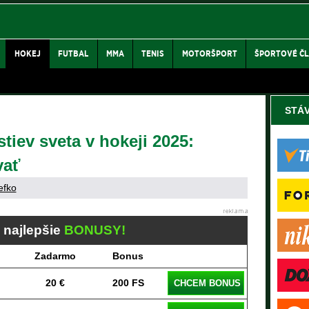
HOKEJ
FUTBAL
MMA
TENIS
MOTORŠPORT
ŠPORTOVÉ Č
STÁ
stiev sveta v hokeji 2025:
vať
efko
j najlepšie
BONUSY!
Zadarmo
Bonus
20 €
200 FS
CHCEM BONUS