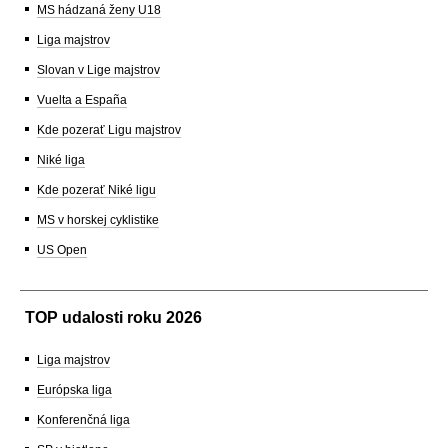
MS hádzaná ženy U18
Liga majstrov
Slovan v Lige majstrov
Vuelta a España
Kde pozerať Ligu majstrov
Niké liga
Kde pozerať Niké ligu
MS v horskej cyklistike
US Open
TOP udalosti roku 2026
Liga majstrov
Európska liga
Konferenčná liga