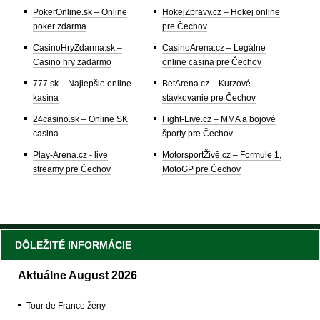
PokerOnline.sk – Online
HokejZpravy.cz – Hokej online
poker zdarma
pre Čechov
CasinoHryZdarma.sk –
CasinoArena.cz – Legálne
Casino hry zadarmo
online casina pre Čechov
777.sk – Najlepšie online
BetArena.cz – Kurzové
kasína
stávkovanie pre Čechov
24casino.sk – Online SK
Fight-Live.cz – MMA a bojové
casina
športy pre Čechov
Play-Arena.cz - live
MotorsportŽivě.cz – Formule 1,
streamy pre Čechov
MotoGP pre Čechov
DÔLEŽITÉ INFORMÁCIE
Aktuálne August 2026
Tour de France ženy