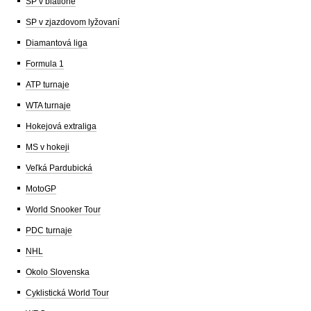
SP v biatlone
SP v zjazdovom lyžovaní
Diamantová liga
Formula 1
ATP turnaje
WTA turnaje
Hokejová extraliga
MS v hokeji
Veľká Pardubická
MotoGP
World Snooker Tour
PDC turnaje
NHL
Okolo Slovenska
Cyklistická World Tour