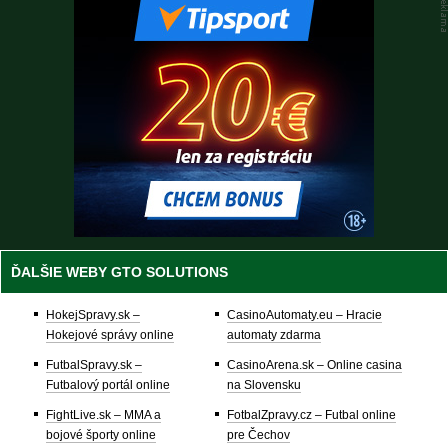
ĎALŠIE WEBY GTO SOLUTIONS
HokejSpravy.sk –
CasinoAutomaty.eu – Hracie
Hokejové správy online
automaty zdarma
FutbalSpravy.sk –
CasinoArena.sk – Online casina
Futbalový portál online
na Slovensku
FightLive.sk – MMA a
FotbalZpravy.cz – Futbal online
bojové športy online
pre Čechov