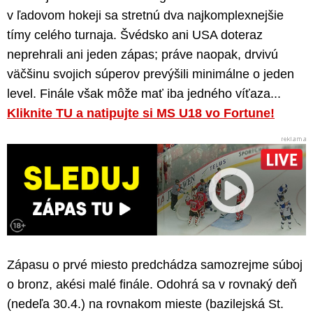
v ľadovom hokeji sa stretnú dva najkomplexnejšie
tímy celého turnaja. Švédsko ani USA doteraz
neprehrali ani jeden zápas; práve naopak, drvivú
väčšinu svojich súperov prevýšili minimálne o jeden
level. Finále však môže mať iba jedného víťaza...
Kliknite TU a natipujte si MS U18 vo Fortune!
Zápasu o prvé miesto predchádza samozrejme súboj
o bronz, akési malé finále. Odohrá sa v rovnaký deň
(nedeľa 30.4.) na rovnakom mieste (bazilejská St.