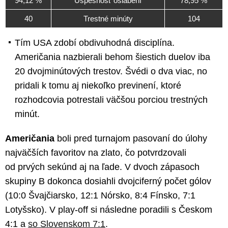
94,12 %
Úspešnosť oslabení
78,95 %
40
Trestné minúty
104
Tím USA zdobí obdivuhodná disciplína.
Američania nazbierali behom šiestich duelov iba
20 dvojminútových trestov. Švédi o dva viac, no
pridali k tomu aj niekoľko previnení, ktoré
rozhodcovia potrestali väčšou porciou trestných
minút.
Američania
boli pred turnajom pasovaní do úlohy
najväčších favoritov na zlato, čo potvrdzovali
od prvých sekúnd aj na ľade. V dvoch zápasoch
skupiny B dokonca dosiahli dvojciferný počet gólov
(10:0 Švajčiarsko, 12:1 Nórsko, 8:4 Fínsko, 7:1
Lotyšsko). V play-off si následne poradili s Českom
4:1 a
so Slovenskom 7:1
.