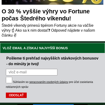
O 30 % vyššie výhry vo Fortune
počas Štedrého víkendu!
Štedré víkendy prinesú tipérom Fortuny akcie na väčšie
výhry ☝ Ako sa k nim dostať❓ Odpoveď nájdete v našom
článku ✌
VLOŽ EMAIL A ZÍSKAJ NAJVYŠŠÍ BONUS
Pošleme ti prehľad najvyšších stávkových bonusov
- do minúty je tvoj!
Súhlasím so
spracovaním osobných údajov
pre účel zasielania
reklamných správ