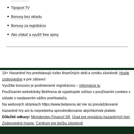
Tipsport TV
Bonusy bez vkladu
Bonusy za registráciu
Ako získať a využiť free spiny
18+ Hazardné hry predstavujú riziko finančných strát a vzniku závislosti.
Hrajte
zodpovedne
a pre zábavu!
Využitie bonusov je podmienené registráciou –
informácie tu
.
Používaním webstránky BetArena.sk vyjadrujete súhlas s používaním cookies v
súlade s nastavením vášho prehliadača.
Na webových stránkach https://www.betarena.sk/ nie sú prevádzkované
hazardné hry ani tu neprebieha sprostredkovanie akýchkoľvek platieb.
Dôležité odkazy:
Ministerstvo Financií SR
,
Úrad pre reguláciu hazardných hier
,
Zodpovedné hranie
,
Centrum pre liečbu závislostí