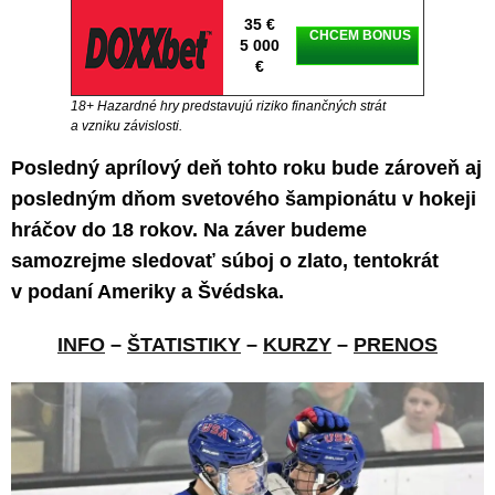
35 €
CHCEM BONUS
5 000
€
18+ Hazardné hry predstavujú riziko finančných strát
a vzniku závislosti.
Posledný aprílový deň tohto roku bude zároveň aj
posledným dňom svetového šampionátu v hokeji
hráčov do 18 rokov. Na záver budeme
samozrejme sledovať súboj o zlato, tentokrát
v podaní Ameriky a Švédska.
INFO
–
ŠTATISTIKY
–
KURZY
–
PRENOS