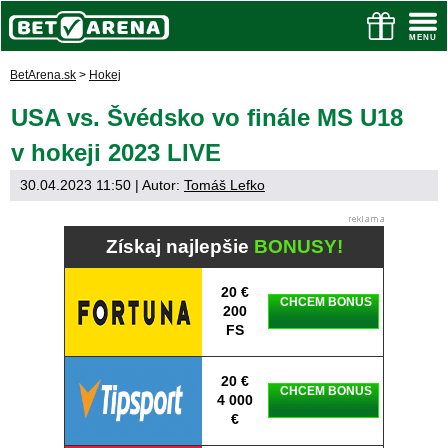
BetArena.sk
>
Hokej
USA vs. Švédsko vo finále MS U18
v hokeji 2023 LIVE
30.04.2023 11:50
| Autor:
Tomáš Lefko
Získaj najlepšie
BONUSY!
20 €
CHCEM BONUS
200
FS
20 €
CHCEM BONUS
4 000
€