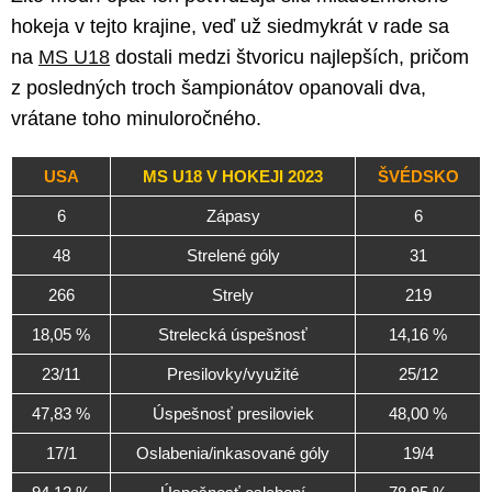
hokeja v tejto krajine, veď už siedmykrát v rade sa
na
MS U18
dostali medzi štvoricu najlepších, pričom
z posledných troch šampionátov opanovali dva,
vrátane toho minuloročného.
USA
MS U18 V HOKEJI 2023
ŠVÉDSKO
6
Zápasy
6
48
Strelené góly
31
266
Strely
219
18,05 %
Strelecká úspešnosť
14,16 %
23/11
Presilovky/využité
25/12
47,83 %
Úspešnosť presiloviek
48,00 %
17/1
Oslabenia/inkasované góly
19/4