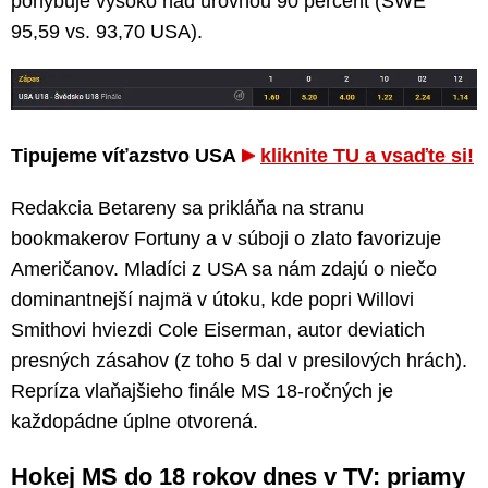
pohybuje vysoko nad úrovňou 90 percent (SWE
95,59 vs. 93,70 USA).
Tipujeme víťazstvo USA
kliknite TU a vsaďte si!
Redakcia Betareny sa prikláňa na stranu
bookmakerov Fortuny a v súboji o zlato favorizuje
Američanov. Mladíci z USA sa nám zdajú o niečo
dominantnejší najmä v útoku, kde popri Willovi
Smithovi hviezdi Cole Eiserman, autor deviatich
presných zásahov (z toho 5 dal v presilových hrách).
Repríza vlaňajšieho finále MS 18-ročných je
každopádne úplne otvorená.
Hokej MS do 18 rokov dnes v TV: priamy