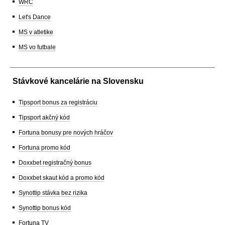
WRC
Let's Dance
MS v atletike
MS vo futbale
Stávkové kancelárie na Slovensku
Tipsport bonus za registráciu
Tipsport akčný kód
Fortuna bonusy pre nových hráčov
Fortuna promo kód
Doxxbet registračný bonus
Doxxbet skaut kód a promo kód
Synottip stávka bez rizika
Synottip bonus kód
Fortuna TV