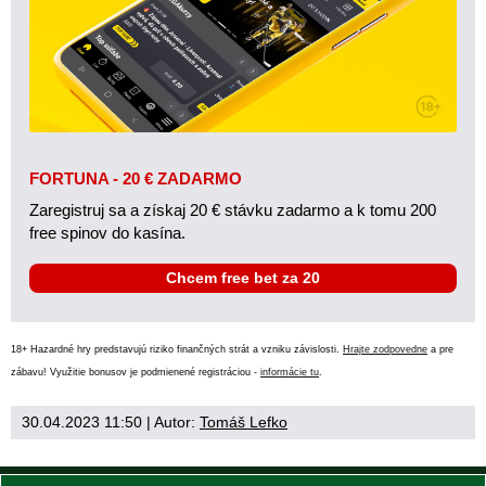
FORTUNA - 20 € ZADARMO
Zaregistruj sa a získaj 20 € stávku zadarmo a k tomu 200
free spinov do kasína.
Chcem free bet za 20
18+ Hazardné hry predstavujú riziko finančných strát a vzniku závislosti.
Hrajte zodpovedne
a pre
zábavu! Využitie bonusov je podmienené registráciou -
informácie tu
.
30.04.2023 11:50
| Autor:
Tomáš Lefko