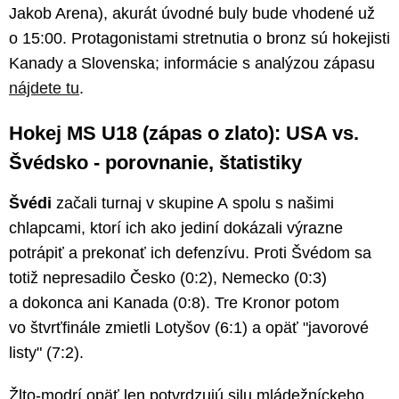
Jakob Arena), akurát úvodné buly bude vhodené už
o 15:00. Protagonistami stretnutia o bronz sú hokejisti
Kanady a Slovenska; informácie s analýzou zápasu
nájdete tu
.
Hokej MS U18 (zápas o zlato): USA vs.
Švédsko - porovnanie, štatistiky
Švédi
začali turnaj v skupine A spolu s našimi
chlapcami, ktorí ich ako jediní dokázali výrazne
potrápiť a prekonať ich defenzívu. Proti Švédom sa
totiž nepresadilo Česko (0:2), Nemecko (0:3)
a dokonca ani Kanada (0:8). Tre Kronor potom
vo štvrťfinále zmietli Lotyšov (6:1) a opäť "javorové
listy" (7:2).
Žlto-modrí opäť len potvrdzujú silu mládežníckeho