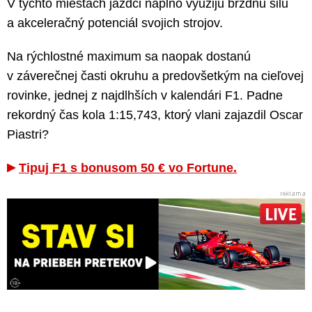
V týchto miestach jazdci naplno využijú brzdnú silu
a akceleračný potenciál svojich strojov.
Na rýchlostné maximum sa naopak dostanú
v záverečnej časti okruhu a predovšetkým na cieľovej
rovinke, jednej z najdlhších v kalendári F1. Padne
rekordný čas kola 1:15,743, ktorý vlani zajazdil Oscar
Piastri?
Tipuj F1 s bonusom 50 € vo Fortune.