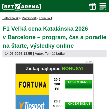
BetArena.sk
>
Motoršport
>
Formula 1
F1 Veľká cena Katalánska 2026
v Barcelone – program, čas a poradie
na štarte, výsledky online
14.06.2026 13:55
| Autor:
Tomáš Lefko
Získaj najlepšie
BONUSY!
20 €
CHCEM BONUS
200
FS
20 €
CHCEM BONUS
4 000