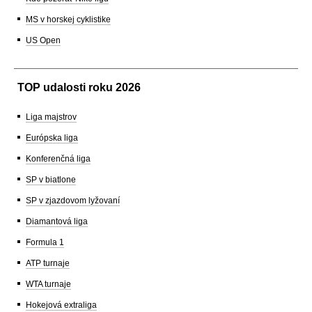
MS v horskej cyklistike
US Open
TOP udalosti roku 2026
Liga majstrov
Európska liga
Konferenčná liga
SP v biatlone
SP v zjazdovom lyžovaní
Diamantová liga
Formula 1
ATP turnaje
WTA turnaje
Hokejová extraliga