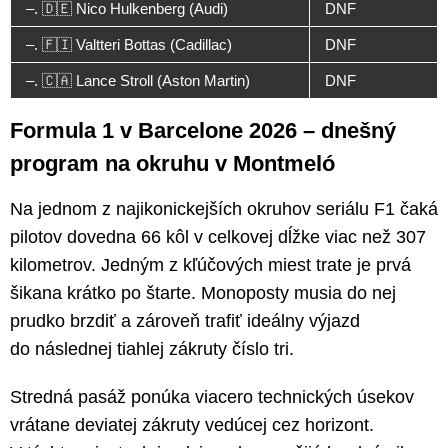
–. 🇩🇪 Nico Hulkenberg (Audi)
DNF
–. 🇫🇮 Valtteri Bottas (Cadillac)
DNF
–. 🇨🇦 Lance Stroll (Aston Martin)
DNF
Formula 1 v Barcelone 2026 – dnešný
program na okruhu v Montmeló
Na jednom z najikonickejších okruhov seriálu F1 čaká
pilotov dovedna 66 kôl v celkovej dĺžke viac než 307
kilometrov. Jedným z kľúčových miest trate je prvá
šikana krátko po štarte. Monoposty musia do nej
prudko brzdiť a zároveň trafiť ideálny výjazd
do následnej tiahlej zákruty číslo tri.
Stredná pasáž ponúka viacero technických úsekov
vrátane deviatej zákruty vedúcej cez horizont.