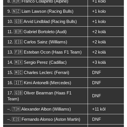
8. 🇦🇷 Franco Colapinto (Alpine)
+1 kolo
9. 🇳🇿 Liam Lawson (Racing Bulls)
+1 kolo
10. 🇬🇧 Arvid Lindblad (Racing Bulls)
+1 kolo
11. 🇧🇷 Gabriel Bortoleto (Audi)
+2 kolá
12. 🇪🇸 Carlos Sainz (Williams)
+2 kolá
13. 🇫🇷 Esteban Ocon (Haas F1 Team)
+2 kolá
14. 🇲🇽 Sergio Perez (Cadillac)
+3 kolá
15. 🇲🇨 Charles Leclerc (Ferrari)
DNF
16. 🇮🇹 Kimi Antonelli (Mercedes)
DNF
17. 🇬🇧 Oliver Bearman (Haas F1
DNF
Team)
–. 🇹🇭 Alexander Albon (Williams)
+11 kôl
–. 🇪🇸 Fernando Alonso (Aston Martin)
DNF