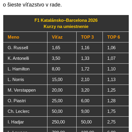
o šieste víťazstvo v rade.
F1 Katalánsko–Barcelona 2026
Kurzy na umiestnenie
Meno
Víťaz
TOP 3
TOP 6
G. Russell
1,65
1,16
1,06
K. Antonelli
3,50
1,33
1,07
L. Hamilton
8,00
1,72
1,10
L. Norris
15,00
2,10
1,13
M. Verstappen
20,00
3,20
1,25
O. Piastri
25,00
6,00
1,28
Ch. Leclerc
50,00
9,00
1,75
I. Hadjar
250,00
50,00
2,75