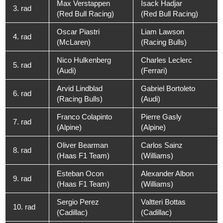
Max Verstappen
Isack Hadjar
3. rad
(Red Bull Racing)
(Red Bull Racing)
Oscar Piastri
Liam Lawson
4. rad
(McLaren)
(Racing Bulls)
Nico Hulkenberg
Charles Leclerc
5. rad
(Audi)
(Ferrari)
Arvid Lindblad
Gabriel Bortoleto
6. rad
(Racing Bulls)
(Audi)
Franco Colapinto
Pierre Gasly
7. rad
(Alpine)
(Alpine)
Oliver Bearman
Carlos Sainz
8. rad
(Haas F1 Team)
(Williams)
Esteban Ocon
Alexander Albon
9. rad
(Haas F1 Team)
(Williams)
Sergio Perez
Valtteri Bottas
10. rad
(Cadillac)
(Cadillac)