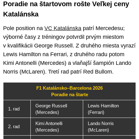
Poradie na štartovom rošte Veľkej ceny
Katalánska
Pole position na
VC Katalánska
patrí Mercedesu;
výborné časy z tréningov potvrdil prvým miestom
v kvalifikácii George Russell. Z druhého miesta vyrazí
Lewis Hamilton na Ferrari, z druhého radu potom
Kimi Antonelli (Mercedes) a vlaňajší šampión Lando
Norris (McLaren). Tretí rad patrí Red Bullom.
F1 Katalánsko–Barcelona 2026
Poradie na štarte
George Russell
Lewis Hamilton
1. rad
(Mercedes)
(Ferrari)
Kimi Antonelli
Lando Norris
2. rad
(Mercedes)
(McLaren)