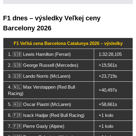
F1 dnes – výsledky Veľkej ceny
Barcelony 2026
F1 Veľká cena Barcelona Catalunya 2026 – výsledky
1. 🇬🇧 Lewis Hamilton (Ferrari)
1:32:28,105
2. 🇬🇧 George Russell (Mercedes)
+19,561s
3. 🇬🇧 Lando Norris (McLaren)
+23,719s
4. 🇳🇱 Max Verstappen (Red Bull
+40,497s
Racing)
5. 🇦🇺 Oscar Piastri (McLaren)
+58,661s
6. 🇫🇷 Isack Hadjar (Red Bull Racing)
+1 kolo
7. 🇫🇷 Pierre Gasly (Alpine)
+1 kolo