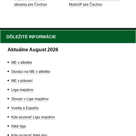
streamy pre Čechov
MotoGP pre Čechov
DÔLEŽITÉ INFORMÁCIE
Aktuálne August 2026
ME v atletike
Slováci na ME v atletike
ME v plávaní
Liga majstrov
Slovan v Lige majstrov
Vuelta a España
Kde pozerať Ligu majstrov
Niké liga
Kde pozerať Niké ligu