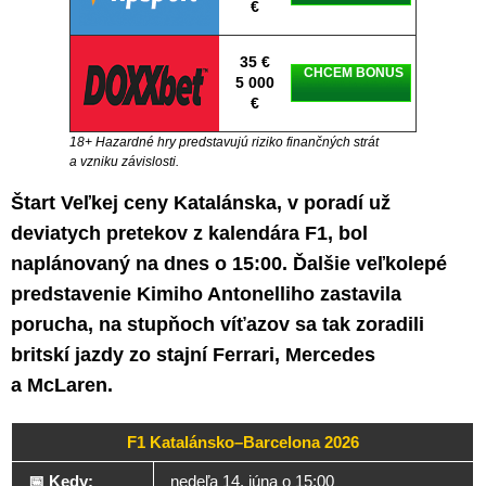
€
35 €
CHCEM BONUS
5 000
€
18+ Hazardné hry predstavujú riziko finančných strát
a vzniku závislosti.
Štart Veľkej ceny Katalánska, v poradí už
deviatych pretekov z kalendára F1, bol
naplánovaný na dnes o 15:00. Ďalšie veľkolepé
predstavenie Kimiho Antonelliho zastavila
porucha, na stupňoch víťazov sa tak zoradili
britskí jazdy zo stajní Ferrari, Mercedes
a McLaren.
F1 Katalánsko–Barcelona 2026
📅 Kedy:
nedeľa 14. júna o 15:00