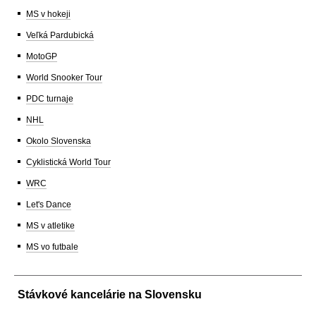
MS v hokeji
Veľká Pardubická
MotoGP
World Snooker Tour
PDC turnaje
NHL
Okolo Slovenska
Cyklistická World Tour
WRC
Let's Dance
MS v atletike
MS vo futbale
Stávkové kancelárie na Slovensku