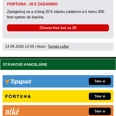
FORTUNA - 20 € ZADARMO
Zaregistruj sa a získaj 20 € stávku zadarmo a k tomu 200
free spinov do kasína.
Chcem free bet za 20
14.06.2026 13:55
| Autor:
Tomáš Lefko
STÁVKOVÉ KANCELÁRIE
Stav si
Stav si
Stav si