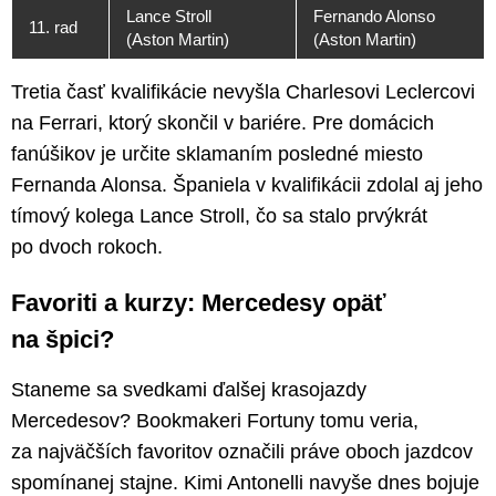
Lance Stroll
Fernando Alonso
11. rad
(Aston Martin)
(Aston Martin)
Tretia časť kvalifikácie nevyšla Charlesovi Leclercovi
na Ferrari, ktorý skončil v bariére. Pre domácich
fanúšikov je určite sklamaním posledné miesto
Fernanda Alonsa. Španiela v kvalifikácii zdolal aj jeho
tímový kolega Lance Stroll, čo sa stalo prvýkrát
po dvoch rokoch.
Favoriti a kurzy: Mercedesy opäť
na špici?
Staneme sa svedkami ďalšej krasojazdy
Mercedesov? Bookmakeri Fortuny tomu veria,
za najväčších favoritov označili práve oboch jazdcov
spomínanej stajne. Kimi Antonelli navyše dnes bojuje