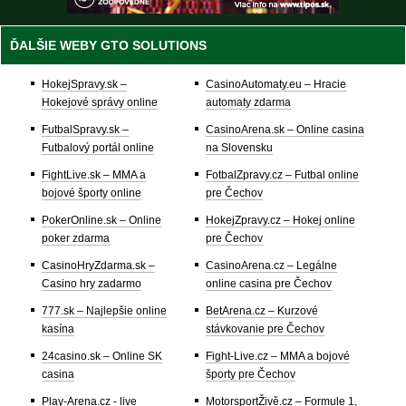
ĎALŠIE WEBY GTO SOLUTIONS
HokejSpravy.sk –
CasinoAutomaty.eu – Hracie
Hokejové správy online
automaty zdarma
FutbalSpravy.sk –
CasinoArena.sk – Online casina
Futbalový portál online
na Slovensku
FightLive.sk – MMA a
FotbalZpravy.cz – Futbal online
bojové športy online
pre Čechov
PokerOnline.sk – Online
HokejZpravy.cz – Hokej online
poker zdarma
pre Čechov
CasinoHryZdarma.sk –
CasinoArena.cz – Legálne
Casino hry zadarmo
online casina pre Čechov
777.sk – Najlepšie online
BetArena.cz – Kurzové
kasína
stávkovanie pre Čechov
24casino.sk – Online SK
Fight-Live.cz – MMA a bojové
casina
športy pre Čechov
Play-Arena.cz - live
MotorsportŽivě.cz – Formule 1,