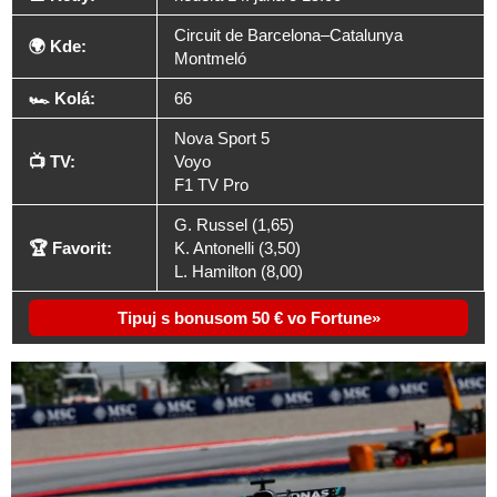
Circuit de Barcelona–Catalunya
🌍 Kde:
Montmeló
🏎️ Kolá:
66
Nova Sport 5
📺 TV:
Voyo
F1 TV Pro
G. Russel (1,65)
🏆 Favorit:
K. Antonelli (3,50)
L. Hamilton (8,00)
Tipuj s bonusom 50 € vo Fortune