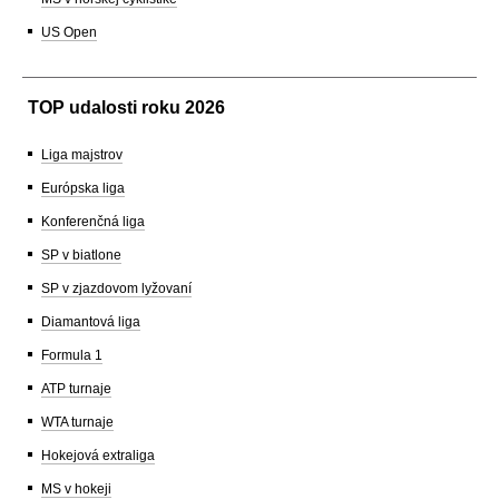
US Open
TOP udalosti roku 2026
Liga majstrov
Európska liga
Konferenčná liga
SP v biatlone
SP v zjazdovom lyžovaní
Diamantová liga
Formula 1
ATP turnaje
WTA turnaje
Hokejová extraliga
MS v hokeji