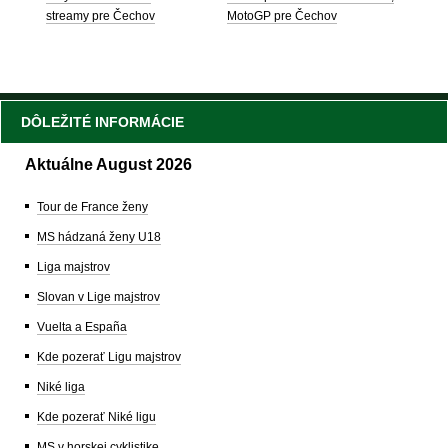
streamy pre Čechov
MotoGP pre Čechov
DÔLEŽITÉ INFORMÁCIE
Aktuálne August 2026
Tour de France ženy
MS hádzaná ženy U18
Liga majstrov
Slovan v Lige majstrov
Vuelta a España
Kde pozerať Ligu majstrov
Niké liga
Kde pozerať Niké ligu
MS v horskej cyklistike