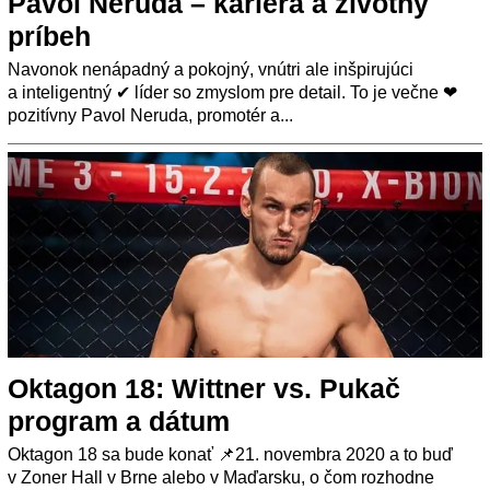
Pavol Neruda – kariéra a životný
príbeh
Navonok nenápadný a pokojný, vnútri ale inšpirujúci
a inteligentný ✔ líder so zmyslom pre detail. To je večne ❤
pozitívny Pavol Neruda, promotér a...
Oktagon 18: Wittner vs. Pukač
program a dátum
Oktagon 18 sa bude konať 📌21. novembra 2020 a to buď
v Zoner Hall v Brne alebo v Maďarsku, o čom rozhodne