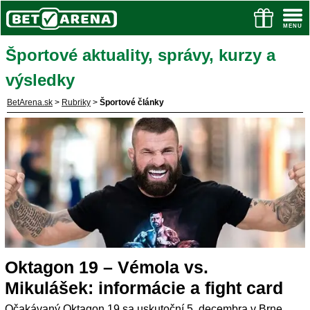
Športové aktuality, správy, kurzy a
výsledky
BetArena.sk
>
Rubriky
>
Športové články
Oktagon 19 – Vémola vs.
Mikulášek: informácie a fight card
Očakávaný Oktagon 19 sa uskutoční 5. decembra v Brne.