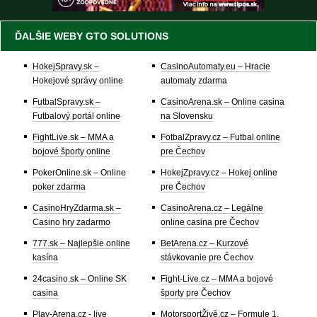
ĎALŠIE WEBY GTO SOLUTIONS
HokejSpravy.sk –
CasinoAutomaty.eu – Hracie
Hokejové správy online
automaty zdarma
FutbalSpravy.sk –
CasinoArena.sk – Online casina
Futbalový portál online
na Slovensku
FightLive.sk – MMA a
FotbalZpravy.cz – Futbal online
bojové športy online
pre Čechov
PokerOnline.sk – Online
HokejZpravy.cz – Hokej online
poker zdarma
pre Čechov
CasinoHryZdarma.sk –
CasinoArena.cz – Legálne
Casino hry zadarmo
online casina pre Čechov
777.sk – Najlepšie online
BetArena.cz – Kurzové
kasína
stávkovanie pre Čechov
24casino.sk – Online SK
Fight-Live.cz – MMA a bojové
casina
športy pre Čechov
Play-Arena.cz - live
MotorsportŽivě.cz – Formule 1,