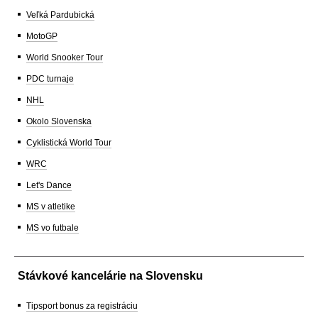
Veľká Pardubická
MotoGP
World Snooker Tour
PDC turnaje
NHL
Okolo Slovenska
Cyklistická World Tour
WRC
Let's Dance
MS v atletike
MS vo futbale
Stávkové kancelárie na Slovensku
Tipsport bonus za registráciu