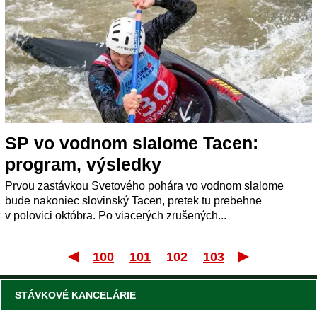
SP vo vodnom slalome Tacen:
program, výsledky
Prvou zastávkou Svetového pohára vo vodnom slalome
bude nakoniec slovinský Tacen, pretek tu prebehne
v polovici októbra. Po viacerých zrušených...
100
101
102
103
Prvý
P
STÁVKOVÉ KANCELÁRIE