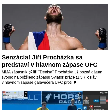
Senzácia! Jiří Procházka sa
predstaví v hlavnom zápase UFC
MMA zápasník 🥇Jiří "Denisa" Procházka už pozná dátum
svojho najbližšieho zápasu! Sviatok práce (1.5.) "oslávi"
v hlavnom zápase galavečera UFC proti 🥊...