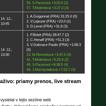
55. S.Pacerová +3:20.0 (2)
57. T.Molentová +3:27.0 (3)
1. A.Guigonnat (FRA) 31:25.0 (0)
14. 12.,
2. V.Lejeune (FRA) +23.0 (2)
10:45
3. D.Levet (FRA) +31.8 (3)
1. P.Botet (FRA) 28:47.7 (2)
2. C.Henaff (FRA) +51.3 (3)
3. V.Galmace Paulin (FRA) +1:08.3
14. 12.,
(5)
13:30
23. M.Remeňová +3:47.5 (3)
41. T.Molentová +5:25.8 (2)
45. S.Pacerová +6:38.5 (4)
46. J.Machyniaková +7:22.7 (3)
aživo: priamy prenos, live stream
vysielal v tejto sezóne web