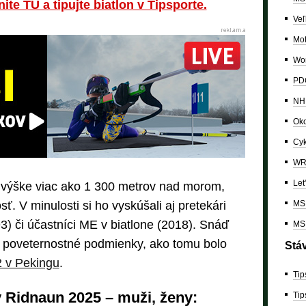
nite TU a tipujte biatlon v Tipsporte.
Veľ
Mo
Wor
PDC
NH
Oko
Cyk
W
Let
 výške viac ako 1 300 metrov nad morom,
MS 
ť. V minulosti si ho vyskúšali aj pretekári
) či účastníci ME v biatlone (2018). Snáď
MS 
ké poveternostné podmienky, ako tomu bolo
Stá
 v Pekingu
.
Tip
 Ridnaun 2025 – muži, ženy:
Tip