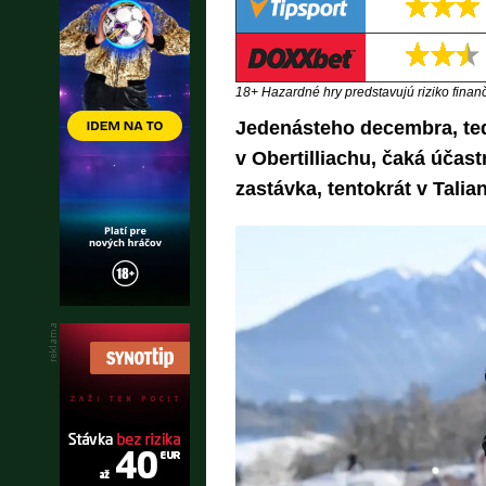
18+ Hazardné hry predstavujú riziko finančn
Jedenásteho decembra, teda
v Obertilliachu, čaká účas
zastávka, tentokrát v Talia