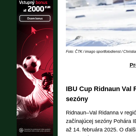
Foto: ČTK / imago sportfotodienst / Christi
Pr
IBU Cup Ridnaun Val R
sezóny
Ridnaun–Val Ridanna v regió
začínajúcej sezóny Pohára I
až 14. februára 2025. O ďalš