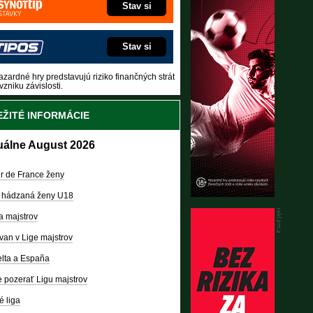
Stav si
Stav si
zardné hry predstavujú riziko finančných strát
vzniku závislosti.
ŽITÉ INFORMÁCIE
uálne August 2026
r de France ženy
 hádzaná ženy U18
a majstrov
van v Lige majstrov
lta a España
 pozerať Ligu majstrov
é liga