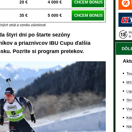
20 €
4 000 €
CHCEM BONUS
35 €
5 000 €
CHCEM BONUS
ých strát a vzniku závislosti.
Ha
 štyri dni po štarte sezóny
a 
tníkov a priaznivcov IBU Cupu ďalšia
DÔLE
nsku. Pozrite si program pretekov.
Akt
Tou
MS
Lig
Slo
Vue
Kde
Nik