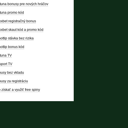
tuna bonusy pre nových hráčov
tuna promo kód
xbet registračný bonus
xbet skaut kód a promo kód
ottip stávka bez rizika
ottip bonus kód
tuna TV
sport TV
usy bez vkladu
usy za registráciu
 získať a využiť free spiny