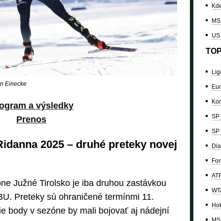
Kde
MS 
US
TOP
Lig
an Einecke
Eur
Kon
ogram a výsledky
SP 
Prenos
SP 
idanna 2025 – druhé preteky novej
Dia
For
ATP
ne Južné Tirolsko je iba druhou zastávkou
WTA
BU. Preteky sú ohraničené termínmi 11.
Hok
ie body v sezóne by mali bojovať aj nádejní
MS 