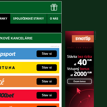
LÁNKY
SPOLOČENSKÉ STÁVKY
O NÁS
VKOVÉ KANCELÁRIE
Stav si
Stav si
Stav si
Stav si