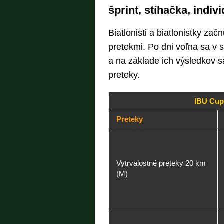
šprint, stíhačka, indivi
Biatlonisti a biatlonistky za
pretekmi. Po dni voľna sa v 
a na základe ich výsledkov s
preteky.
IBU Cup
Preteky
Vytrvalostné preteky 20 km
(M)