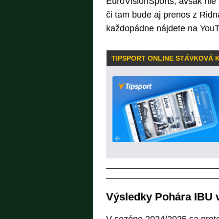
EuroVisionSports, avšak nie
či tam bude aj prenos z Ridn
každopádne nájdete na
YouT
TIPSPORT ONLINE STÁVKOVÁ 
Výsledky Pohára IBU 