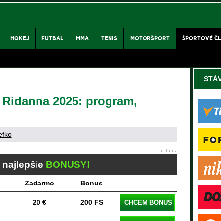
HOKEJ
FUTBAL
MMA
TENIS
MOTORŠPORT
ŠPORTOVÉ Č
STÁ
 Ridanna 2025: program,
efko
j najlepšie
BONUSY!
Zadarmo
Bonus
20 €
200 FS
CHCEM BONUS