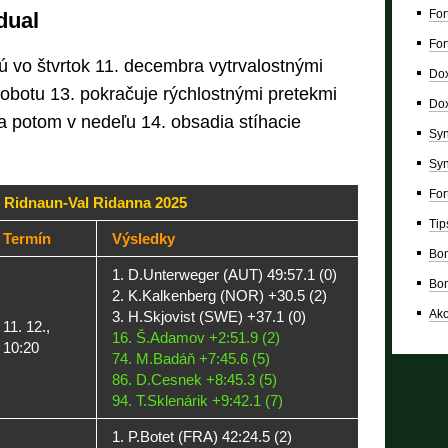
For
dual
For
čnú vo štvrtok 11. decembra vytrvalostnými
Dox
sobotu 13. pokračuje rýchlostnými pretekmi
Dox
a potom v nedeľu 14. obsadia stíhacie
Syn
Syn
For
 Ridnaun-Val Ridanna 2025
Tip
Termín
Výsledky
Bon
1. D.Unterweger (AUT) 49:57.1 (0)
Bon
2. K.Kalkenberg (NOR) +30.5 (2)
Ako
3. H.Skjovist (SWE) +37.1 (0)
11. 12.,
16. Š.Adamov +2:51.9 (2)
10:20
74. M.Badáň +7:45.6 (5)
86. D.Cesnek +8:45.3 (5)
94. T.Sklenárik +9:42.1 (7)
1. P.Botet (FRA) 42:24.5 (2)