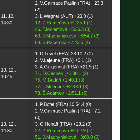
2. V.Galmace Paulin (FRA) +23.3
(2)
11. 12.,
3. L.Wagner (AUT) +23.9 (1)
14:30
12. Z.Remeňová +2:25.1 (1)
46. T.Molentová +5:36.3 (3)
63. J.Machyniaková +6:54.7 (3)
69. S.Pacerová +7:43.5 (4)
1. D.Levet (FRA) 23:10.2 (0)
2. V.Lejeune (FRA) +9.1 (1)
3. A.Guigonnat (FRA) +21.9 (1)
13. 12.,
71. D.Cesnek (+2:30.1 (2)
10:45
75. M.Badáň +2:40.1 (3)
77. T.Sklenárik +2:48.1 (3)
78. Š.Adamov +2:51.1 (5)
1. P.Botet (FRA) 19:54.4 (0)
2. V.Galmace Paulin (FRA) +7.2
(0)
13. 12.,
3. C.Henaff (FRA) +28.2 (0)
14:30
22. Z.Remeňová +2:02.9 (1)
51. J.Machyniaková +3:09.0 (0)