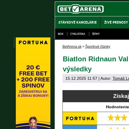
STÁVKOVÉ KANCELÁRIE
ŽIVÉ PRENOSY
BOX
CYKLISTIKA
ŠÍPKY
BetArena.sk
>
Športové články
Biatlon Ridnaun Val
výsledky
15.12.2025 11:57
| Autor:
Tomáš L
Získa
Hodnotenie