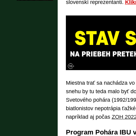
slovenskí reprezentanti.
Klik
Miestna trať sa nachádza vo
snehu by tu teda malo byť dos
Svetového pohára (1992/1993
biatlonistov nepotrápia ťaž
napríklad aj počas
ZOH 2022
Program Pohára IBU v