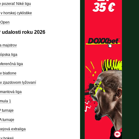
 pozerať Niké ligu
v horskej cyklistike
 Open
 udalosti roku 2026
a majstrov
ópska liga
ferenčná liga
v biatlone
v zjazdovom lyžovaní
mantová liga
mula 1
 turnaje
 turnaje
ejová extraliga
v hokeji