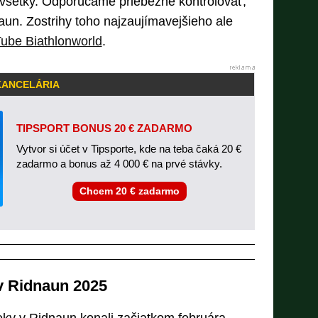
 všetky. Odporúčame priebežne kontrolovať,
aun. Zostrihy toho najzaujímavejšieho ale
ube Biathlonworld
.
KANCELÁRIA
TIPSPORT BONUS 20 € ZADARMO
Vytvor si účet v Tipsporte, kde na teba čaká 20 €
zadarmo a bonus až 4 000 € na prvé stávky.
Chcem 20 € zadarmo
v Ridnaun 2025