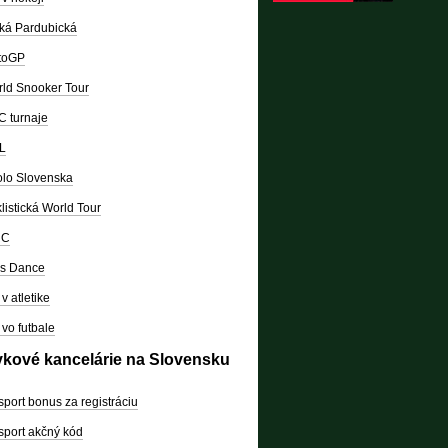
ká Pardubická
toGP
ld Snooker Tour
 turnaje
L
lo Slovenska
listická World Tour
RC
's Dance
v atletike
vo futbale
vkové kancelárie na Slovensku
sport bonus za registráciu
sport akčný kód