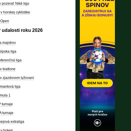
 pozerať Niké ligu
v horskej cyklistike
 Open
 udalosti roku 2026
a majstrov
ópska liga
ferenčná liga
v biatlone
v zjazdovom lyžovaní
mantová liga
mula 1
 turnaje
 turnaje
ejová extraliga
v hokeji