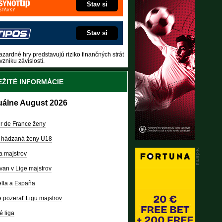
Stav si
Stav si
zardné hry predstavujú riziko finančných strát
vzniku závislosti.
ŽITÉ INFORMÁCIE
uálne August 2026
r de France ženy
 hádzaná ženy U18
a majstrov
van v Lige majstrov
lta a España
 pozerať Ligu majstrov
é liga