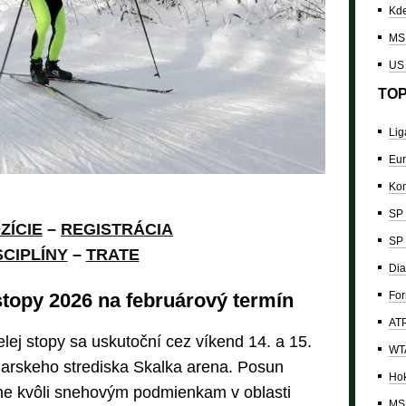
Kde
MS 
US
TOP
Lig
Eur
Kon
SP 
ZÍCIE
–
REGISTRÁCIA
SP 
SCIPLÍNY
–
TRATE
Dia
For
stopy 2026 na februárový termín
ATP
elej stopy sa uskutoční cez víkend 14. a 15.
WTA
žiarskeho strediska Skalka arena. Posun
Hok
ne kvôli snehovým podmienkam v oblasti
MS 