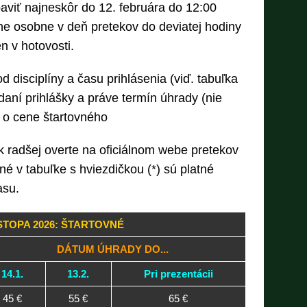
aviť najneskôr do 12. februára do 12:00
ne osobne v deň pretekov do deviatej hodiny
n v hotovosti.
 od disciplíny a času prihlásenia (viď. tabuľka
daní prihlášky a práve termín úhrady (nie
 o cene štartovného
k radšej overte na oficiálnom webe pretekov
é v tabuľke s hviezdičkou (*) sú platné
asu.
STOPA 2026: ŠTARTOVNÉ
DÁTUM ÚHRADY DO...
14.1.
13.2.
Pri prezentácii
45 €
55 €
65 €