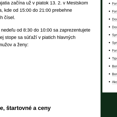
jatia začína už v piatok 13. 2. v Mestskom
For
a, kde od 15:00 do 21:00 prebehne
For
h čísel.
Dox
Dox
 nedeľu od 8:30 do 10:00 sa zaprezentujete
Syn
ej stope sa súťaží v piatich hlavných
Syn
mužov a ženy:
For
Tip
Bon
Bon
Ako
ie, štartovné a ceny