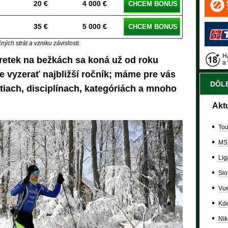
20 €
4 000 €
CHCEM BONUS
35 €
5 000 €
CHCEM BONUS
ých strát a vzniku závislosti.
Ha
retek na bežkách sa koná už od roku
a 
de vyzerať najbližší ročník; máme pre vás
DÔLE
ratiach, disciplínach, kategóriách a mnoho
Akt
Tou
MS
Lig
Slo
Vue
Kde
Nik