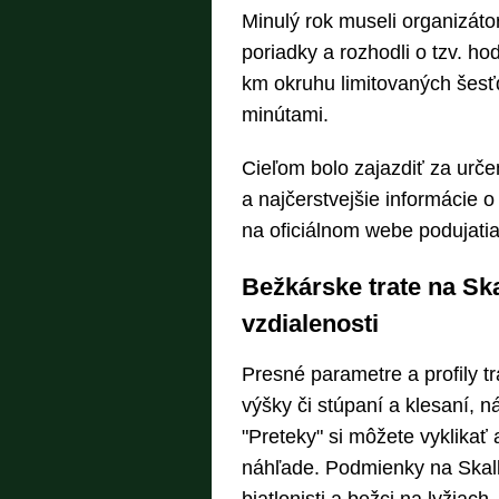
Minulý rok museli organizáto
poriadky a rozhodli o tzv. h
km okruhu limitovaných šesťd
minútami.
Cieľom bolo zajazdiť za urče
a najčerstvejšie informácie 
na oficiálnom webe podujati
Bežkárske trate na Skal
vzdialenosti
Presné parametre a profily tr
výšky či stúpaní a klesaní, n
"Preteky" si môžete vyklikať 
náhľade. Podmienky na Skalke