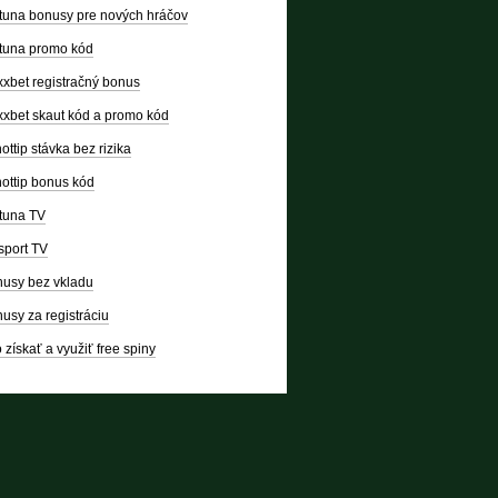
tuna bonusy pre nových hráčov
tuna promo kód
xbet registračný bonus
xbet skaut kód a promo kód
ottip stávka bez rizika
ottip bonus kód
tuna TV
sport TV
usy bez vkladu
usy za registráciu
 získať a využiť free spiny