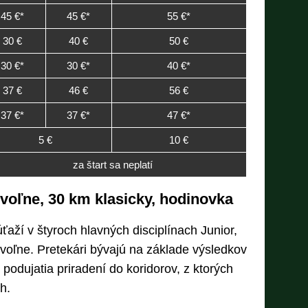
45 €*
45 €*
55 €*
30 €
40 €
50 €
30 €*
30 €*
40 €*
37 €
46 €
56 €
37 €*
37 €*
47 €*
5 €
10 €
za štart sa neplatí
 voľne, 30 km klasicky, hodinovka
ťaží v štyroch hlavných disciplínach Junior,
voľne. Pretekári bývajú na základe výsledkov
podujatia priradení do koridorov, z ktorých
h.