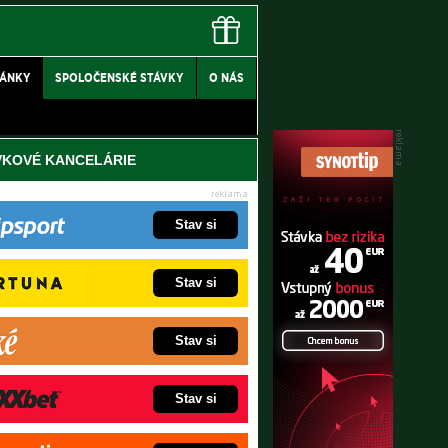
LÁNKY
SPOLOČENSKÉ STÁVKY
O NÁS
VKOVÉ KANCELÁRIE
Stav si
Stav si
Stav si
Stav si