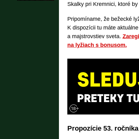
Skalky pri Kremnici, ktoré by 
Pripomíname, že bežecké lyž
K dispozícii tu máte aktuáln
a majstrovstiev sveta.
Zaregi
na lyžiach s bonusom.
Propozície 53. ročníka