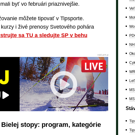
mali byť vo februári priaznivejšie.
Veľ
Mo
ovanie môžete tipovať v Tipsporte.
e kurzy i živé prenosy Svetového pohára
Wor
strujte sa TU a sledujte SP v behu
PDC
NH
Oko
Cyk
W
Let
MS 
MS 
Stá
Tip
 Bielej stopy: program, kategórie
Tip