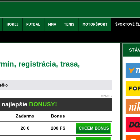
HOKEJ
FUTBAL
MMA
TENIS
MOTORŠPORT
ŠPORTOVÉ Č
STÁ
mín, registrácia, trasa,
efko
j najlepšie
BONUSY!
Zadarmo
Bonus
20 €
200 FS
CHCEM BONUS