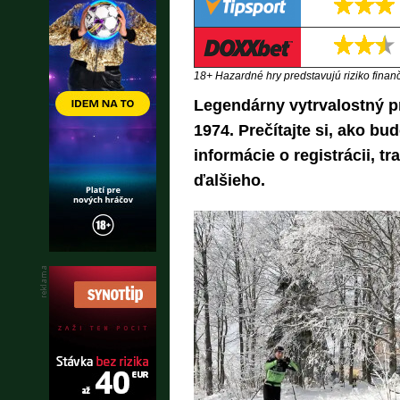
18+ Hazardné hry predstavujú riziko finančn
Legendárny vytrvalostný p
1974. Prečítajte si, ako bu
informácie o registrácii, t
ďalšieho.