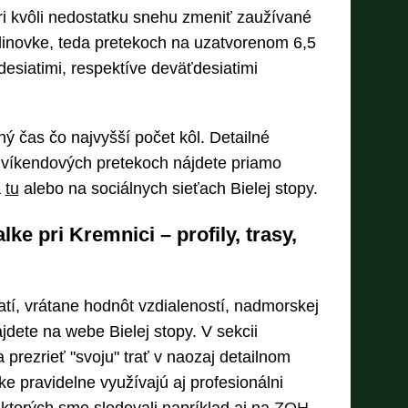
ri kvôli nedostatku snehu zmeniť zaužívané
odinovke, teda pretekoch na uzatvorenom 6,5
esiatimi, respektíve deväťdesiatimi
ný čas čo najvyšší počet kôl. Detailné
o víkendových pretekoch nájdete priamo
a
tu
alebo na sociálnych sieťach Bielej stopy.
ke pri Kremnici – profily, trasy,
atí, vrátane hodnôt vzdialeností, nadmorskej
ájdete na webe Bielej stopy. V sekcii
a prezrieť "svoju" trať v naozaj detailnom
 pravidelne využívajú aj profesionálni