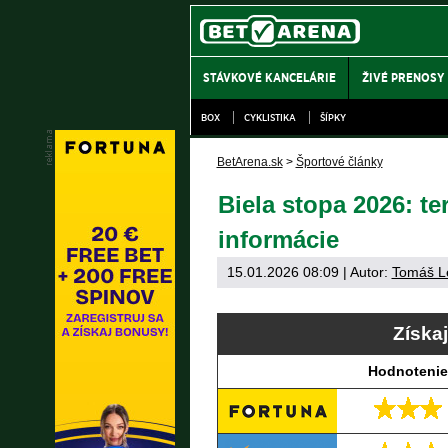
STÁVKOVÉ KANCELÁRIE
ŽIVÉ PRENOSY
BOX
CYKLISTIKA
ŠÍPKY
BetArena.sk
>
Športové články
Biela stopa 2026: ter
informácie
15.01.2026 08:09
| Autor:
Tomáš L
Získa
Hodnotenie