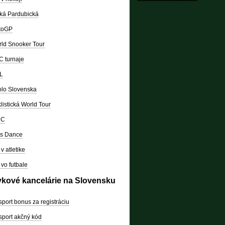
ká Pardubická
toGP
ld Snooker Tour
 turnaje
L
lo Slovenska
listická World Tour
RC
's Dance
v atletike
vo futbale
vkové kancelárie na Slovensku
sport bonus za registráciu
sport akčný kód