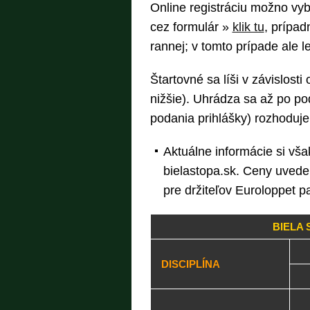
Online registráciu možno vyb
cez formulár »
klik tu
, prípad
rannej; v tomto prípade ale le
Štartovné sa líši v závislosti
nižšie). Uhrádza sa až po po
podania prihlášky) rozhoduje
Aktuálne informácie si vša
bielastopa.sk. Ceny uveden
pre držiteľov Euroloppet p
BIELA 
DISCIPLÍNA