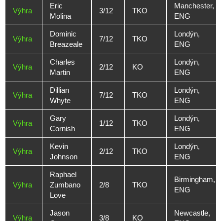
Eric
Manchester,
Výhra
3/12
TKO
Molina
ENG
Dominic
Londýn,
Výhra
7/12
TKO
Breazeale
ENG
Charles
Londýn,
Výhra
2/12
KO
Martin
ENG
Dillian
Londýn,
Výhra
7/12
TKO
Whyte
ENG
Gary
Londýn,
Výhra
1/12
TKO
Cornish
ENG
Kevin
Londýn,
Výhra
2/12
TKO
Johnson
ENG
Raphael
Birmingham,
Výhra
Zumbano
2/8
TKO
ENG
Love
Jason
Newcastle,
Výhra
3/8
KO