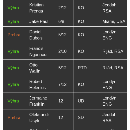
Kristian
Jeddah,
Výhra
2/12
KO
Prenga
RSA
Výhra
Jake Paul
6/8
KO
Miami, USA
Daniel
Londýn,
Prehra
5/12
KO
Dubois
ENG
Francis
Výhra
2/10
KO
Rijád, RSA
Ngannou
Otto
Výhra
5/12
RTD
Rijád, RSA
Wallin
Robert
Londýn,
Výhra
7/12
KO
Helenius
ENG
Jermaine
Londýn,
Výhra
12
UD
Franklin
ENG
Oleksandr
Jeddah,
Prehra
12
SD
Usyk
RSA