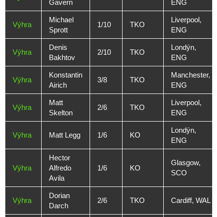
Gavern
ENG
Michael
Liverpool,
Výhra
1/10
TKO
Sprott
ENG
Denis
Londýn,
Výhra
2/10
TKO
Bakhtov
ENG
Konstantin
Manchester,
Výhra
3/8
TKO
Airich
ENG
Matt
Liverpool,
Výhra
2/6
TKO
Skelton
ENG
Londýn,
Výhra
Matt Legg
1/6
KO
ENG
Hector
Glasgow,
Výhra
Alfredo
1/6
KO
SCO
Avila
Dorian
Výhra
2/6
TKO
Cardiff, WAL
Darch