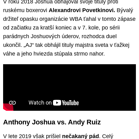
V roku 2018 Joshua obhajoval svoje tituly proti
ruskému boxerovi
Alexandrovi Povetkinovi.
Bývalý
držiteľ opasku organizácie WBA ťahal v tomto zápase
od začiatku za kratší koniec a v 7. kole, po sérii
parádnych Joshuových úderov, rozhodca duel
ukončil. „AJ“ tak obhájil tituly majstra sveta v ťažkej
váhe a jeho hviezda stúpala strmo nahor.
Anthony Joshua vs. Andy Ruiz
V lete 2019 však prišiel
nečakaný pád
. Celý