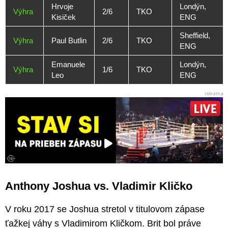
Hrvoje
Londýn,
Výhra
2/6
TKO
Kisiček
ENG
Sheffield,
Výhra
Paul Butlin
2/6
TKO
ENG
Emanuele
Londýn,
Výhra
1/6
TKO
Leo
ENG
Anthony Joshua vs. Vladimir Kličko
V roku 2017 se Joshua stretol v titulovom zápase
ťažkej váhy s Vladimirom Kličkom. Brit bol práve