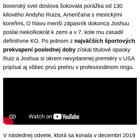
boxerský svet doslova šokovala porážka od 130
kilového Andyho Ruiza, Američana s mexickými
koreňmi
.
O hlavu menší zápasník dokonca Joshuu
poslal niekoľkokrát k zemi a v 7. kole mu zasadil
definitívne KO. Po jednom z
najväčších športových
prekvapení poslednej doby
získal titulové opasky
Ruiz a Joshua si okrem nevydarenej premiéry v USA
pripísal aj vôbec prvú prehru v profesionálnom ringu.
V následnej odvete, ktorá sa konala v decembri 2019