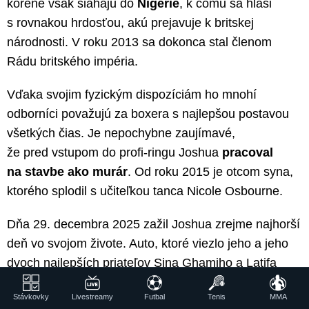
korene však siahajú do
Nigérie
, k čomu sa hlási
s rovnakou hrdosťou, akú prejavuje k britskej
národnosti. V roku 2013 sa dokonca stal členom
Rádu britského impéria.
Vďaka svojim fyzickým dispozíciám ho mnohí
odborníci považujú za boxera s najlepšou postavou
všetkých čias. Je nepochybne zaujímavé,
že pred vstupom do profi-ringu Joshua
pracoval
na stavbe ako murár
. Od roku 2015 je otcom syna,
ktorého splodil s učiteľkou tanca Nicole Osbourne.
Dňa 29. decembra 2025 zažil Joshua zrejme najhorší
deň vo svojom živote. Auto, ktoré viezlo jeho a jeho
dvoch najlepších priateľov Sina Ghamiho a Latifa
Ayodeleho, malo na diaľnici medzi Lagosom
Stávkovky
Livestreamy
Futbal
Tenis
MMA
a Ibadanom
vážnu nehodu
, keď vo vysokej rýchlosti