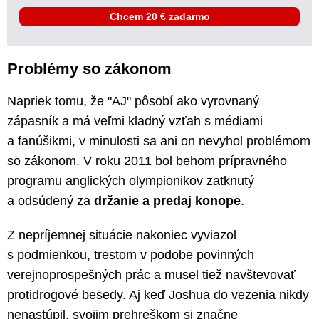
Chcem 20 € zadarmo
Problémy so zákonom
Napriek tomu, že "AJ" pôsobí ako vyrovnaný
zápasník a má veľmi kladný vzťah s médiami
a fanúšikmi, v minulosti sa ani on nevyhol problémom
so zákonom. V roku 2011 bol behom prípravného
programu anglických olympionikov zatknutý
a odsúdený za
držanie a predaj konope
.
Z nepríjemnej situácie nakoniec vyviazol
s podmienkou, trestom v podobe povinných
verejnoprospešných prác a musel tiež navštevovať
protidrogové besedy. Aj keď Joshua do vezenia nikdy
nenastúpil, svojim prehreškom si značne