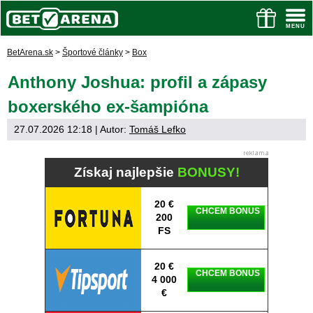
BetArena.sk
>
Športové články
>
Box
Anthony Joshua: profil a zápasy
boxerského ex-šampióna
27.07.2026 12:18
| Autor:
Tomáš Lefko
Získaj najlepšie
BONUSY!
20 €
CHCEM BONUS
200
FS
20 €
CHCEM BONUS
4 000
€