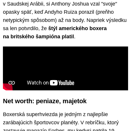
v Saudskej Arábii, si Anthony Joshua vzal "svoje"
opasky späť, keď Andyho Ruiza porazil (preňho
netypickým spôsobom) až na body. Napriek výsledku
sa len potvrdilo, že
štýl amerického boxera
na britského šampióna platil
.
Net worth: peniaze, majetok
Boxerská superhviezda je jedným z najlepšie
zarábajúcich športovcov planéty. V rebríčku, ktorý
zostavuje magazín Forbes
, mu kedysi patrila 19.