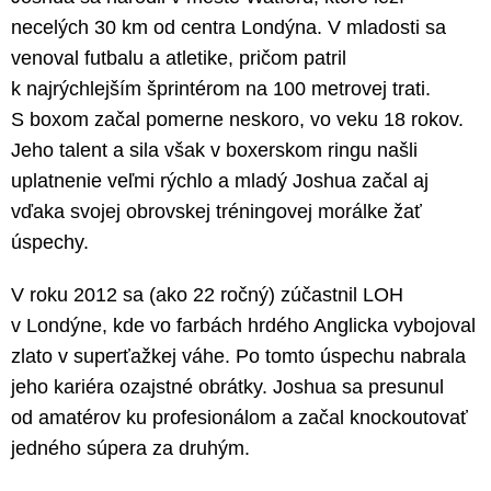
necelých 30 km od centra Londýna. V mladosti sa
venoval futbalu a atletike, pričom patril
k najrýchlejším šprintérom na 100 metrovej trati.
S boxom začal pomerne neskoro, vo veku 18 rokov.
Jeho talent a sila však v boxerskom ringu našli
uplatnenie veľmi rýchlo a mladý Joshua začal aj
vďaka svojej obrovskej tréningovej morálke žať
úspechy.
V roku 2012 sa (ako 22 ročný) zúčastnil LOH
v Londýne, kde vo farbách hrdého Anglicka vybojoval
zlato v superťažkej váhe. Po tomto úspechu nabrala
jeho kariéra ozajstné obrátky. Joshua sa presunul
od amatérov ku profesionálom a začal knockoutovať
jedného súpera za druhým.