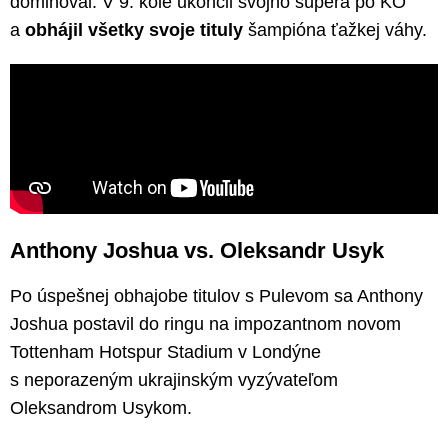
dominoval. V 9. kole ukončil svojho súpera po KO
a
obhájil všetky svoje tituly
šampióna ťažkej váhy.
Anthony Joshua vs. Oleksandr Usyk
Po úspešnej obhajobe titulov s Pulevom sa Anthony
Joshua postavil do ringu na impozantnom novom
Tottenham Hotspur Stadium v Londýne
s neporazeným ukrajinským vyzývateľom
Oleksandrom Usykom.