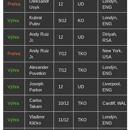
Oleksandr
Londýn,
Prehra
12
UD
Usyk
ENG
Kubrat
Londýn,
Výhra
9/12
KO
Pulev
ENG
Andy Ruiz
Diriyah,
Výhra
12
UD
Jr.
RSA
Andy Ruiz
New York,
Prehra
7/12
TKO
Jr.
USA
Alexander
Londýn,
Výhra
7/12
TKO
Povetkin
ENG
Joseph
Liverpool,
Výhra
12
UD
Parker
ENG
Carlos
Výhra
10/12
TKO
Cardiff, WAL
Takam
Vladimir
Londýn,
Výhra
11/12
TKO
Kličko
ENG