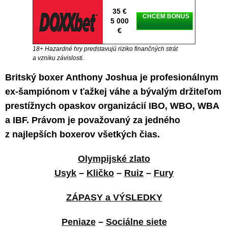
35 €
CHCEM BONUS
5 000
€
18+ Hazardné hry predstavujú riziko finančných strát
a vzniku závislosti.
Britský boxer Anthony Joshua je profesionálnym
ex-šampiónom v ťažkej váhe a bývalým držiteľom
prestížnych opaskov organizácií IBO, WBO, WBA
a IBF. Právom je považovaný za jedného
z najlepších boxerov všetkých čias.
Olympijské zlato
Usyk
–
Kličko
–
Ruiz
–
Fury
ZÁPASY a VÝSLEDKY
Peniaze
–
Sociálne siete