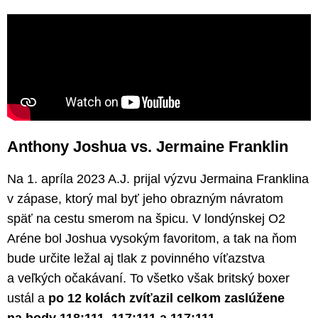
Anthony Joshua vs. Jermaine Franklin
Na 1. apríla 2023 A.J. prijal výzvu Jermaina Franklina
v zápase, ktorý mal byť jeho obrazným návratom
späť na cestu smerom na špicu. V londýnskej O2
Aréne bol Joshua vysokým favoritom, a tak na ňom
bude určite ležal aj tlak z povinného víťazstva
a veľkých očakávaní. To všetko však britský boxer
ustál a
po 12 kolách zvíťazil celkom zaslúžene
na body 118:111, 117:111 a 117:111
.