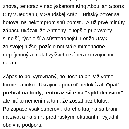
znova, tentoraz v nablýskanom King Abdullah Sports
City v Jeddahu, v Saudskej Arábii. Britský boxer sa
hotoval na nekompromisnú pomstu. A už prvé minúty
zápasu ukázali, že Anthony je lepšie pripravený,
silnejší, rýchlejší a sústredenejší. Lenže Usyk
zo svojej nižšej pozície bol stále mimoriadne
nepríjemný a triafal vyššieho súpera zdrvujúcimi
ranami.
Zápas to bol vyrovnaný, no Joshua ani v životnej
forme napokon Ukrajinca poraziť nedokázal.
Opäť
prehral na body, tentoraz síce na "split decision"
,
ale nič to nemení na tom, že zostal bez titulov.
Po zápase však súperovi, ktorého krajina sa bráni
na život a na smrť pred ruskými okupantmi vyjadril
obdiv aj podporu.