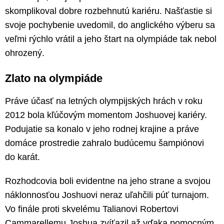
skomplikoval dobre rozbehnutú kariéru. Našťastie si
svoje pochybenie uvedomil, do anglického výberu sa
veľmi rýchlo vrátil a jeho štart na olympiáde tak nebol
ohrozený.
Zlato na olympiáde
Práve účasť na letných olympijských hrách v roku
2012 bola kľúčovým momentom Joshuovej kariéry.
Podujatie sa konalo v jeho rodnej krajine a práve
domáce prostredie zahralo budúcemu šampiónovi
do karát.
Rozhodcovia boli evidentne na jeho strane a svojou
náklonnosťou Joshuovi neraz uľahčili púť turnajom.
Vo finále proti skvelému Talianovi Robertovi
Cammarellemu Joshua zvíťazil až vďaka pomocným