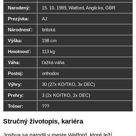
Narodený:
15. 10. 1989, Watford, Anglicko, GBR
Prezývka:
AJ
Národnosť:
britská
Výška:
198 cm
Hmotnosť:
113 kg
Váha:
ťažká váha
Postoj:
orthodox
Výhry:
30 (27x KO/TKO, 3x DEC)
Prehry:
3 (2x KO/TKO, 2x DEC)
Tréner:
???
Stručný životopis, kariéra
Joshua sa narodil v meste Watford, ktoré leží