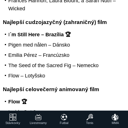
Frances Hannon, Laura Blount, a Sarah Nuth –
Wicked
Najlepší cudzojazyčný (zahraničný) film
I
´m Still Here – Brazília 🏆
Pigen med nålen – Dánsko
Emilia Pérez – Francúzsko
The Seed of the Sacred Fig – Nemecko
Flow – Lotyšsko
Najlepší celovečerný animovaný film
Flow 🏆
Inside Out 2
Memoir of a Snail
Stávkovky
Livestreamy
Futbal
Tenis
MMA