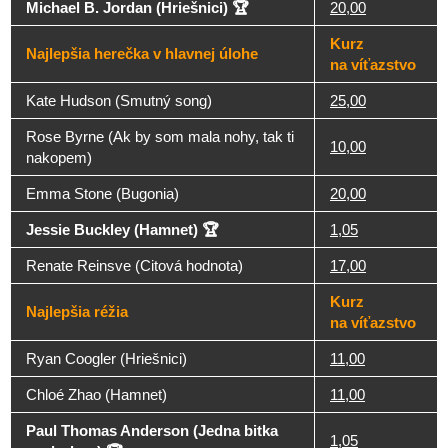
Michael B. Jordan (Hriešnici) 🏆
20,00
Kurz
Najlepšia herečka v hlavnej úlohe
na víťazstvo
Kate Hudson (Smutný song)
25,00
Rose Byrne (Ak by som mala nohy, tak ti
10,00
nakopem)
Emma Stone (Bugonia)
20,00
Jessie Buckley (Hamnet) 🏆
1,05
Renate Reinsve (Citová hodnota)
17,00
Kurz
Najlepšia réžia
na víťazstvo
Ryan Coogler (Hriešnici)
11,00
Chloé Zhao (Hamnet)
11,00
Paul Thomas Anderson (Jedna bitka
1,05