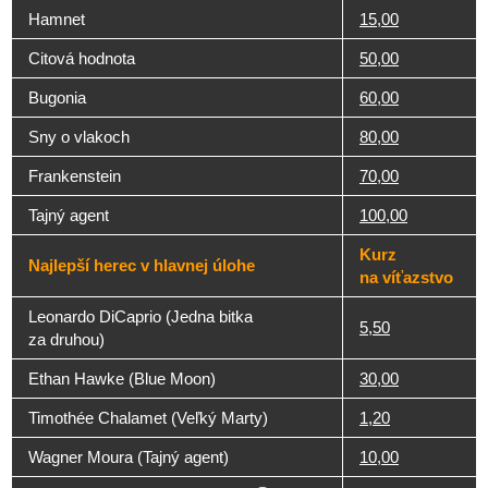
Hamnet
15,00
Citová hodnota
50,00
Bugonia
60,00
Sny o vlakoch
80,00
Frankenstein
70,00
Tajný agent
100,00
Kurz
Najlepší herec v hlavnej úlohe
na víťazstvo
Leonardo DiCaprio (Jedna bitka
5,50
za druhou)
Ethan Hawke (Blue Moon)
30,00
Timothée Chalamet (Veľký Marty)
1,20
Wagner Moura (Tajný agent)
10,00