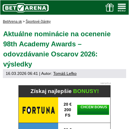
BetArena.sk
>
Športové články
Aktuálne nominácie na ocenenie
98th Academy Awards –
odovzdávanie Oscarov 2026:
výsledky
16.03.2026 06:41
| Autor:
Tomáš Lefko
Získaj najlepšie
BONUSY!
20 €
CHCEM BONUS
200
FS