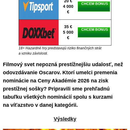
20 €
CHCEM BONUS
4 000
€
35 €
CHCEM BONUS
5 000
€
18+ Hazardné hry predstavujú riziko finančných strát
a vzniku závislosti.
Filmový svet nepozná prestížnejšiu udalosť, než
odovzdávanie Oscarov. Ktorí umelci premenia
nominácie na Ceny Akadémie 2026 na zisk
prestížnej sošky? Pripravili sme prehľadnú
tabuľku všetkých nominácií spolu s kurzami
na víťazstvo v danej kategórii.
Výsledky