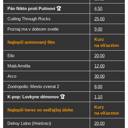
Pán Nikto proti Putinovi 🏆
4,50
Cutting Through Rocks
25,00
Poznaj ma v dobrom svetle
9,00
Kurz
Najlepší animovaný film
na víťazstvo
Elio
20,00
Malá Amélia
12,00
Arco
30,00
Zootropolis: Mesto zvierat 2
8,00
K-pop: Lovkyne démonov 🏆
1,10
Kurz
Najlepší herec vo vedľajšej úlohe
na víťazstvo
Delroy Lidno (Hriešnici)
20,00