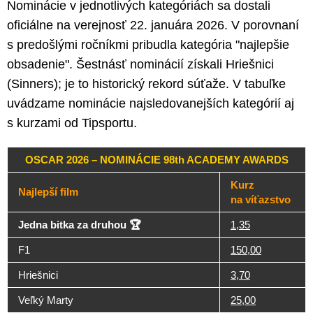
Nominácie v jednotlivých kategóriách sa dostali
oficiálne na verejnosť 22. januára 2026. V porovnaní
s predošlými ročníkmi pribudla kategória "najlepšie
obsadenie". Šestnásť nominácií získali Hriešnici
(Sinners); je to historický rekord súťaže. V tabuľke
uvádzame nominácie najsledovanejších kategórií aj
s kurzami od Tipsportu.
OSCAR 2026 – NOMINÁCIE 98th ACADEMY AWARDS
Kurz
Najlepší film
na víťazstvo
Jedna bitka za druhou 🏆
1,35
F1
150,00
Hriešnici
3,70
Veľký Marty
25,00