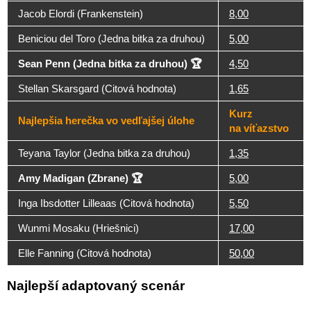
Jacob Elordi (Frankenstein)
8,00
Beniciou del Toro (Jedna bitka za druhou)
5,00
Sean Penn (Jedna bitka za druhou) 🏆
4,50
Stellan Skarsgard (Citová hodnota)
1,65
Kurz
Najlepšia herečka vo vedľajšej úlohe
na víťazstvo
Teyana Taylor (Jedna bitka za druhou)
1,35
Amy Madigan (Zbrane) 🏆
5,00
Inga Ibsdotter Lilleaas (Citová hodnota)
5,50
Wunmi Mosaku (Hriešnici)
17,00
Elle Fanning (Citová hodnota)
50,00
Najlepší adaptovaný scenár