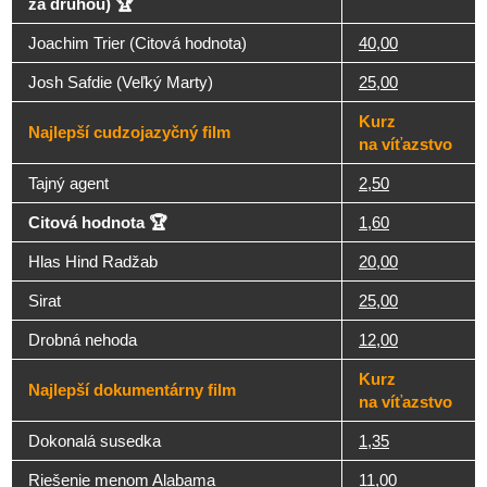
za druhou) 🏆
Joachim Trier (Citová hodnota)
40,00
Josh Safdie (Veľký Marty)
25,00
Kurz
Najlepší cudzojazyčný film
na víťazstvo
Tajný agent
2,50
Citová hodnota 🏆
1,60
Hlas Hind Radžab
20,00
Sirat
25,00
Drobná nehoda
12,00
Kurz
Najlepší dokumentárny film
na víťazstvo
Dokonalá susedka
1,35
Riešenie menom Alabama
11,00