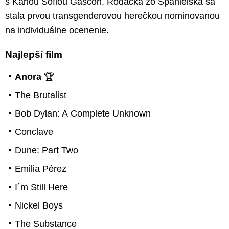
s Karlou Sofiou Gascón. Rodáčka zo Španielska sa
stala prvou transgenderovou herečkou nominovanou
na individuálne ocenenie.
Najlepší film
Anora
🏆
The Brutalist
Bob Dylan: A Complete Unknown
Conclave
Dune: Part Two
Emilia Pérez
I´m Still Here
Nickel Boys
The Substance