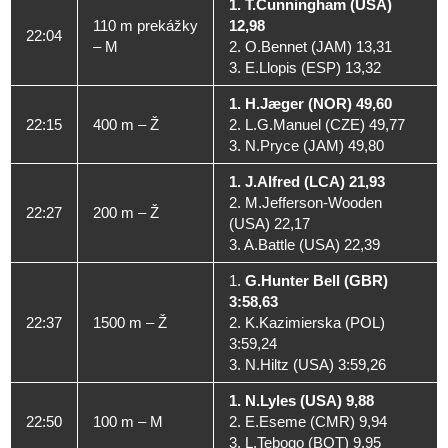
1. T.Cunningham (USA)
110 m prekážky
12,98
22:04
– M
2. O.Bennet (JAM) 13,31
3. E.Llopis (ESP) 13,32
1. H.Jæger (NOR) 49,60
22:15
400 m – Ž
2. L.G.Manuel (CZE) 49,77
3. N.Pryce (JAM) 49,80
1. J.Alfred (LCA) 21,93
2. M.Jefferson-Wooden
22:27
200 m – Ž
(USA) 22,17
3. A.Battle (USA) 22,39
1.
G.Hunter Bell (GBR)
3:58,63
22:37
1500 m – Ž
2. K.Kazimierska (POL)
3:59,24
3. N.Hiltz (USA) 3:59,26
1. N.Lyles (USA) 9,88
22:50
100 m – M
2. E.Eseme (CMR) 9,94
3. L.Tebogo (BOT) 9,95