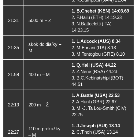
1. B.Chebet (KEN) 14:03.69
2. F.Hailu (ETH) 14:19.33
21:31
5000 m – Ž
3. N.Battocletti (ITA)
14:23.15
1. L.Adcock (AUS) 8.34
skok do diaľky –
21:35
2. M.Furlani (ITA) 8.13
M
3. M.Tentoglou (GRE) 8.10
1. Q.Hall (USA) 44.22
2. Z.Nene (RSA) 44.23
21:59
400 m – M
3. B.C.Kebinatshipi (BOT)
44.51
1. A.Battle (USA) 22.53
2. A.Hunt (GBR) 22.67
22:13
200 m – Ž
3. M.-J. Ta Lou-Smith (CIV)
22.75
1. J.Joseph (SUI) 13.14
110 m prekážky
22:27
2. C.Tinch (USA) 13.14
– M