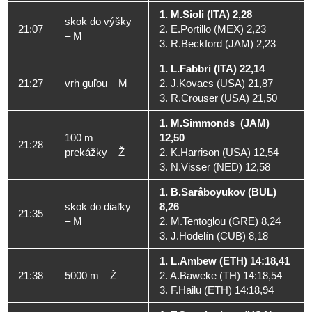
1. M.Sioli (ITA) 2,28
skok do výšky
21:07
2. E.Portillo (MEX) 2,23
– M
3. R.Beckford (JAM) 2,23
1. L.Fabbri (ITA) 22,14
21:27
vrh guľou – M
2. J.Kovacs (USA) 21,87
3. R.Crouser (USA) 21,50
1. M.Simmonds (JAM)
100 m
12,50
21:28
prekážky – Ž
2. K.Harrison (USA) 12,54
3. N.Visser (NED) 12,58
1. B.Sarâboyukov (BUL)
skok do diaľky
8,26
21:35
– M
2. M.Tentoglou (GRE) 8,24
3. J.Hodelín (CUB) 8,18
1. L.Ambew (ETH) 14:18,41
21:38
5000 m – Ž
2. A.Baweke (TH) 14:18,54
3. F.Hailu (ETH) 14:18,94