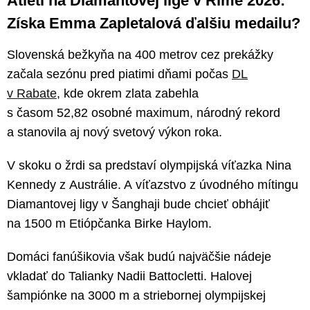
Atléti na Diamantovej lige v Ríme 2026:
Získa Emma Zapletalová ďalšiu medailu?
Slovenská bežkyňa na 400 metrov cez prekážky
začala sezónu pred piatimi dňami počas
DL
v Rabate
, kde okrem zlata zabehla
s časom 52,82 osobné maximum, národný rekord
a stanovila aj nový svetový výkon roka.
V skoku o žrdi sa predstaví olympijská víťazka Nina
Kennedy z Austrálie. A víťazstvo z úvodného mítingu
Diamantovej ligy v Šanghaji bude chcieť obhájiť
na 1500 m Etiópčanka Birke Haylom.
Domáci fanúšikovia však budú najväčšie nádeje
vkladať do Talianky Nadii Battocletti. Halovej
šampiónke na 3000 m a striebornej olympijskej