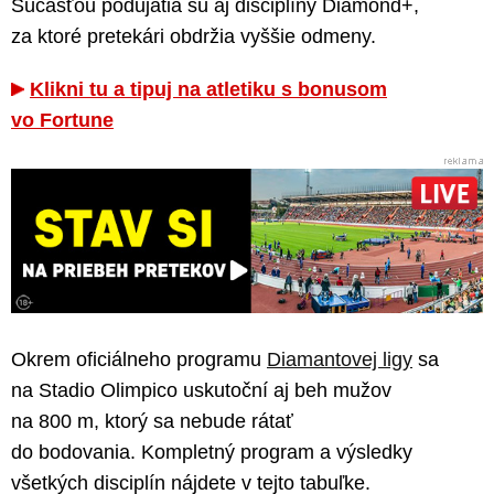
Súčasťou podujatia sú aj disciplíny Diamond+,
za ktoré pretekári obdržia vyššie odmeny.
Klikni tu a tipuj na atletiku s bonusom
vo Fortune
Okrem oficiálneho programu
Diamantovej ligy
sa
na Stadio Olimpico uskutoční aj beh mužov
na 800 m, ktorý sa nebude rátať
do bodovania. Kompletný program a výsledky
všetkých disciplín nájdete v tejto tabuľke.