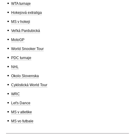
WTA turnaje
Hokejová extraliga
MS v hokeji
Veľká Pardubická
MotoGP
World Snooker Tour
PDC turnaje
NHL
Okolo Slovenska
Cyklistická World Tour
WRC
Let's Dance
MS v atletike
MS vo futbale