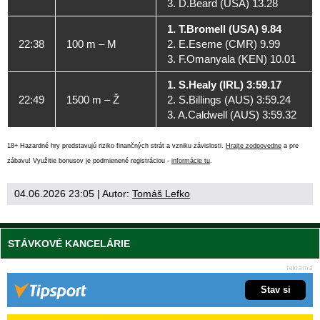
3. D.Beard (USA) 13.28
1. T.Bromell (USA) 9.84
22:38
100 m – M
2. E.Eseme (CMR) 9.99
3. F.Omanyala (KEN) 10.01
1. S.Healy (IRL) 3:59.17
22:49
1500 m – Ž
2. S.Billings (AUS) 3:59.24
3. A.Caldwell (AUS) 3:59.32
18+ Hazardné hry predstavujú riziko finančných strát a vzniku závislosti.
Hrajte zodpovedne
a pre
zábavu! Využitie bonusov je podmienené registráciou -
informácie tu
.
04.06.2026 23:05
| Autor:
Tomáš Lefko
STÁVKOVÉ KANCELÁRIE
Stav si