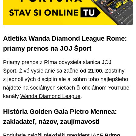
Atletika Wanda Diamond League Rome:
priamy prenos na JOJ Šport
Priamy prenos z Ríma odvysiela stanica JOJ
Šport. Živé vysielanie sa začne
od 21:00.
Zostrihy
z jednotlivých disciplín ale aj súhrn toho najlepšieho
nájdete na sociálnych sieťach či oficiálnom YouTube
kanály
Wanda Diamond League
.
História Golden Gala Pietro Mennea:
zakladateľ, názov, zaujímavosti
Podujatie založil niekdajší prezident IAAF
Primo