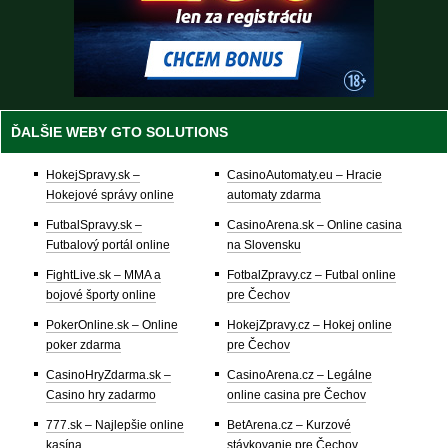
ĎALŠIE WEBY GTO SOLUTIONS
HokejSpravy.sk –
CasinoAutomaty.eu – Hracie
Hokejové správy online
automaty zdarma
FutbalSpravy.sk –
CasinoArena.sk – Online casina
Futbalový portál online
na Slovensku
FightLive.sk – MMA a
FotbalZpravy.cz – Futbal online
bojové športy online
pre Čechov
PokerOnline.sk – Online
HokejZpravy.cz – Hokej online
poker zdarma
pre Čechov
CasinoHryZdarma.sk –
CasinoArena.cz – Legálne
Casino hry zadarmo
online casina pre Čechov
777.sk – Najlepšie online
BetArena.cz – Kurzové
kasína
stávkovanie pre Čechov