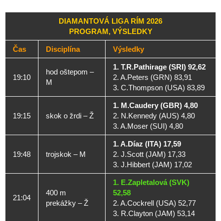
DIAMANTOVÁ LIGA RÍM 2026
PROGRAM, VÝSLEDKY
Čas
Disciplína
Výsledky
1. T.R.Pathirage (SRI) 92,62
hod oštepom –
19:10
2. A.Peters (GRN) 83,91
M
3. C.Thompson (USA) 83,89
1. M.Caudery (GBR) 4,80
19:15
skok o žrdi – Ž
2. N.Kennedy (AUS) 4,80
3. A.Moser (SUI) 4,80
1. A.Díaz (ITA) 17,59
19:48
trojskok – M
2. J.Scott (JAM) 17,33
3. J.Hibbert (JAM) 17,02
1. E.Zapletalová (SVK)
400 m
52,58
21:04
prekážky – Ž
2. A.Cockrell (USA) 52,77
3. R.Clayton (JAM) 53,14