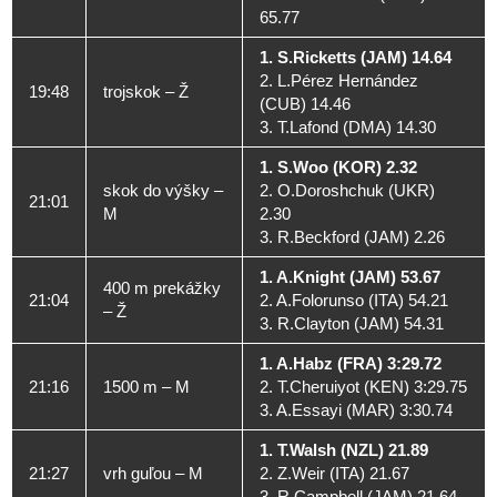
65.77
1. S.Ricketts (JAM) 14.64
2. L.Pérez Hernández
19:48
trojskok – Ž
(CUB) 14.46
3. T.Lafond (DMA) 14.30
1. S.Woo (KOR) 2.32
skok do výšky –
2. O.Doroshchuk (UKR)
21:01
M
2.30
3. R.Beckford (JAM) 2.26
1. A.Knight (JAM) 53.67
400 m prekážky
21:04
2. A.Folorunso (ITA) 54.21
– Ž
3. R.Clayton (JAM) 54.31
1. A.Habz (FRA) 3:29.72
21:16
1500 m – M
2. T.Cheruiyot (KEN) 3:29.75
3. A.Essayi (MAR) 3:30.74
1. T.Walsh (NZL) 21.89
21:27
vrh guľou – M
2. Z.Weir (ITA) 21.67
3. R.Campbell (JAM) 21.64