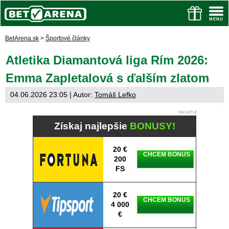
BetArena.sk
>
Športové články
Atletika Diamantová liga Rím 2026:
Emma Zapletalová s ďalším zlatom
04.06.2026 23:05
| Autor:
Tomáš Lefko
Získaj najlepšie
BONUSY!
20 €
CHCEM BONUS
200
FS
20 €
CHCEM BONUS
4 000
€