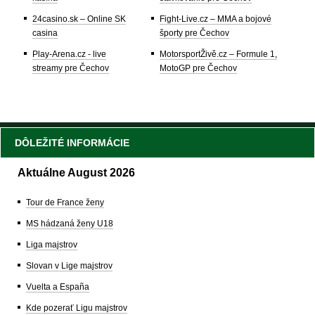
24casino.sk – Online SK
Fight-Live.cz – MMA a bojové
casina
športy pre Čechov
Play-Arena.cz - live
MotorsportŽivě.cz – Formule 1,
streamy pre Čechov
MotoGP pre Čechov
DÔLEŽITÉ INFORMÁCIE
Aktuálne August 2026
Tour de France ženy
MS hádzaná ženy U18
Liga majstrov
Slovan v Lige majstrov
Vuelta a España
Kde pozerať Ligu majstrov