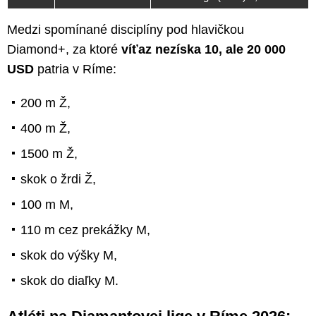
Medzi spomínané disciplíny pod hlavičkou
Diamond+, za ktoré
víťaz nezíska 10, ale 20 000
USD
patria v Ríme:
200 m Ž,
400 m Ž,
1500 m Ž,
skok o žrdi Ž,
100 m M,
110 m cez prekážky M,
skok do výšky M,
skok do diaľky M.