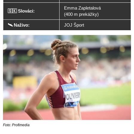
Emma Zapletalová
🇸🇰 Slováci:
(400 m prekážky)
🛰️ Naživo:
JOJ Šport
Foto: Profimedia