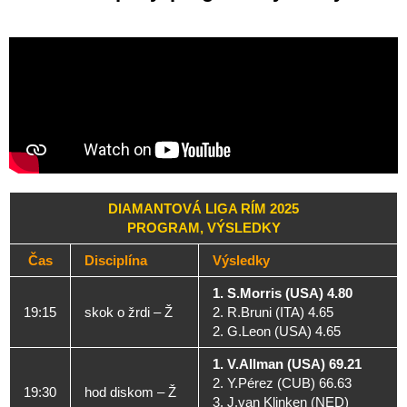
DIAMANTOVÁ LIGA RÍM 2025
PROGRAM, VÝSLEDKY
Čas
Disciplína
Výsledky
1. S.Morris (USA) 4.80
19:15
skok o žrdi – Ž
2. R.Bruni (ITA) 4.65
2. G.Leon (USA) 4.65
1. V.Allman (USA) 69.21
2. Y.Pérez (CUB) 66.63
19:30
hod diskom – Ž
3. J.van Klinken (NED)