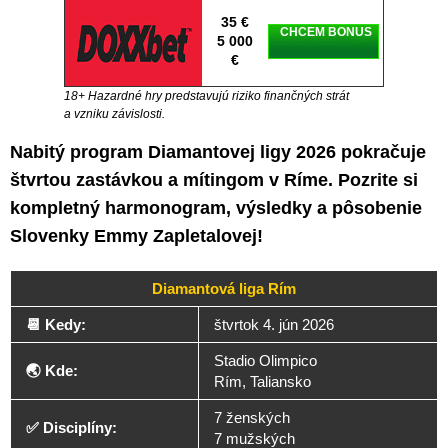
35 €
CHCEM BONUS
5 000
€
18+ Hazardné hry predstavujú riziko finančných strát
a vzniku závislosti.
Nabitý program Diamantovej ligy 2026 pokračuje
štvrtou zastávkou a mítingom v Ríme. Pozrite si
kompletný harmonogram, výsledky a pôsobenie
Slovenky Emmy Zapletalovej!
Diamantová liga Rím
📆 Kedy:
štvrtok 4. jún 2026
Stadio Olimpico
🌏 Kde:
Rím, Taliansko
7 ženských
✅ Disciplíny:
7 mužských