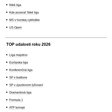
Niké liga
Kde pozerať Niké ligu
MS v horskej cyklistike
US Open
TOP udalosti roku 2026
Liga majstrov
Európska liga
Konferenčná liga
SP v biatlone
SP v zjazdovom lyžovaní
Diamantová liga
Formula 1
ATP turnaje