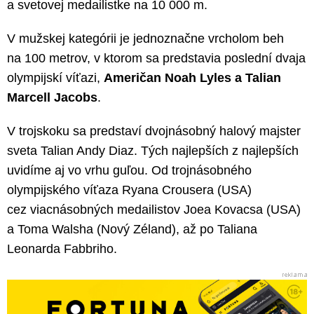
a svetovej medailistke na 10 000 m.
V mužskej kategórii je jednoznačne vrcholom beh
na 100 metrov, v ktorom sa predstavia poslední dvaja
olympijskí víťazi,
Američan Noah Lyles a Talian
Marcell Jacobs
.
V trojskoku sa predstaví dvojnásobný halový majster
sveta Talian Andy Diaz. Tých najlepších z najlepších
uvidíme aj vo vrhu guľou. Od trojnásobného
olympijského víťaza Ryana Crousera (USA)
cez viacnásobných medailistov Joea Kovacsa (USA)
a Toma Walsha (Nový Zéland), až po Taliana
Leonarda Fabbriho.