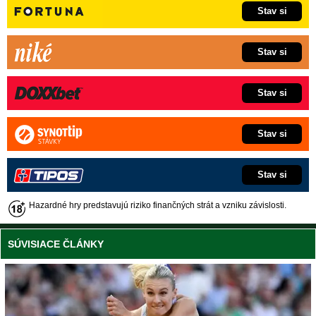
Stav si
Stav si
Stav si
Stav si
Stav si
Hazardné hry predstavujú riziko finančných strát a vzniku závislosti.
SÚVISIACE ČLÁNKY