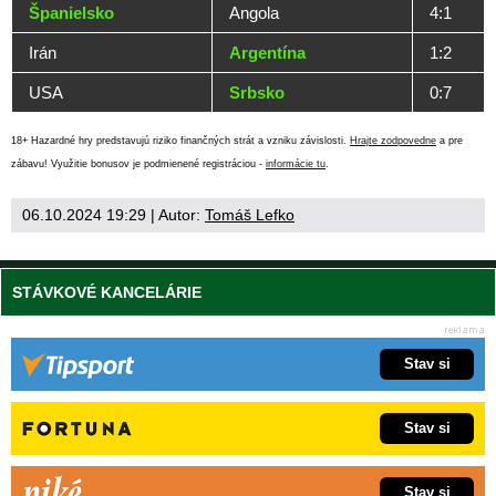
Španielsko
Angola
4:1
Irán
Argentína
1:2
USA
Srbsko
0:7
18+ Hazardné hry predstavujú riziko finančných strát a vzniku závislosti.
Hrajte zodpovedne
a pre
zábavu! Využitie bonusov je podmienené registráciou -
informácie tu
.
06.10.2024 19:29
| Autor:
Tomáš Lefko
STÁVKOVÉ KANCELÁRIE
Stav si
Stav si
Stav si