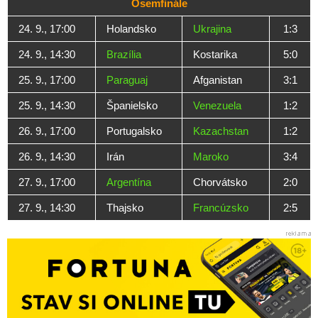
Osemfinále
24. 9., 17:00
Holandsko
Ukrajina
1:3
24. 9., 14:30
Brazília
Kostarika
5:0
25. 9., 17:00
Paraguaj
Afganistan
3:1
25. 9., 14:30
Španielsko
Venezuela
1:2
26. 9., 17:00
Portugalsko
Kazachstan
1:2
26. 9., 14:30
Irán
Maroko
3:4
27. 9., 17:00
Argentína
Chorvátsko
2:0
27. 9., 14:30
Thajsko
Francúzsko
2:5