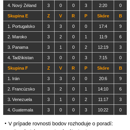
4. Nový Zéland
3
0
0
3
2:20
0
Skupina E
Z
V
R
P
Skóre
B
1. Portugalsko
3
3
0
0
17:4
9
2. Maroko
3
2
0
1
11:9
6
3. Panama
3
1
0
2
12:19
3
4. Tadžikistan
3
0
0
3
7:15
0
Skupina F
Z
V
R
P
Skóre
B
1. Irán
3
3
0
0
20:6
9
2. Francúzsko
3
2
0
1
14:10
6
3. Venezuela
3
1
0
2
11:17
3
4. Guatemala
3
0
0
3
10:22
0
V prípade rovnosti bodov rozhoduje o poradí: