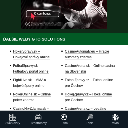
ĎALŠIE WEBY GTO SOLUTIONS
HokejSpravy.sk –
CasinoAutomaty.eu – Hracie
Hokejové správy online
automaty zdarma
FutbalSpravy.sk –
CasinoArena.sk – Online casina
Futbalový portál online
na Slovensku
FightLive.sk – MMA a
FotbalZpravy.cz – Futbal online
bojové športy online
pre Čechov
PokerOnline.sk – Online
HokejZpravy.cz – Hokej online
poker zdarma
pre Čechov
CasinoHryZdarma.sk –
CasinoArena.cz – Legálne
Casino hry zadarmo
online casina pre Čechov
777.sk – Najlepšie online
BetArena.cz – Kurzové
Stávkovky
Livestreamy
Futbal
Tenis
MMA