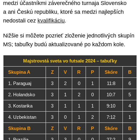
medzi účastníkmi záverečného turnaja Slovensko
a ani Českú republiku, ktoré sa medzi najlepších
nedostali cez
kvalifikáciu
.
Nižšie si môžete pozrieť zloženie jednotlivých skupín
MS; tabuľky budú aktualizované po každom kole.
Majstrovstá sveta vo futsale 2024 – tabuľky
Skupina A
Z
V
R
P
Skóre
B
1. Paraguaj
3
2
0
1
11:8
6
2. Holandsko
3
1
2
0
10:7
5
3. Kostarika
3
1
1
1
9:10
4
4. Uzbekistan
3
0
1
2
7:12
1
Skupina B
Z
V
R
P
Skóre
B
1. Brazília
3
3
0
0
27:2
9