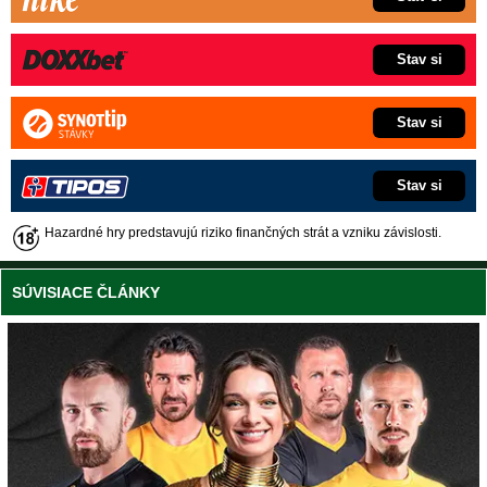
Stav si
Stav si
Stav si
Hazardné hry predstavujú riziko finančných strát a vzniku závislosti.
SÚVISIACE ČLÁNKY