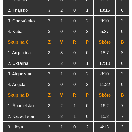
2. Thajsko
3
2
0
1
13:15
6
3. Chorvátsko
3
1
0
2
9:10
3
4. Kuba
3
0
0
3
5:27
0
Skupina C
Z
V
R
P
Skóre
B
1. Argentína
3
3
0
0
18:7
9
2. Ukrajina
3
2
0
1
12:10
6
3. Afganistan
3
1
0
2
8:10
3
4. Angola
3
0
0
3
11:22
0
Skupina D
Z
V
R
P
Skóre
B
1. Španielsko
3
2
1
0
16:2
7
2. Kazachstan
3
2
1
0
15:2
7
3. Líbya
3
1
0
2
4:13
3