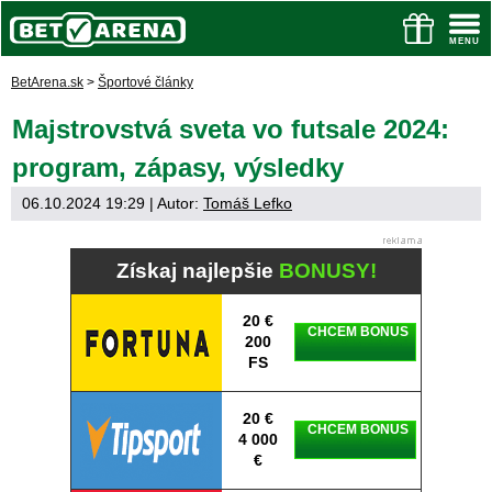
BetArena.sk
>
Športové články
Majstrovstvá sveta vo futsale 2024:
program, zápasy, výsledky
06.10.2024 19:29
| Autor:
Tomáš Lefko
Získaj najlepšie
BONUSY!
20 €
CHCEM BONUS
200
FS
20 €
CHCEM BONUS
4 000
€