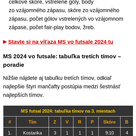
celkové skóre, vstrelené góly, body
zo vzájomného zápasu, skóre zo vzájomného
zápasu, počet gólov vstrelených vo vzájomnom
zápase, počet fair-play bodov, žreb.
Stavte si na víťaza MS vo futsale 2024 tu
MS 2024 vo futsale: tabuľka tretích tímov –
poradie
Nižšie nájdete aj tabuľku tretích tímov, odkiaľ
najlepšie štyri mančafty postúpia medzi šestnásť
najlepších tímov.
MS futsal 2024: tabuľka tímov na 3. miestach
#
Tím
Z
V
R
P
Skóre
B
1.
Kostarika
3
1
1
1
9:10
4