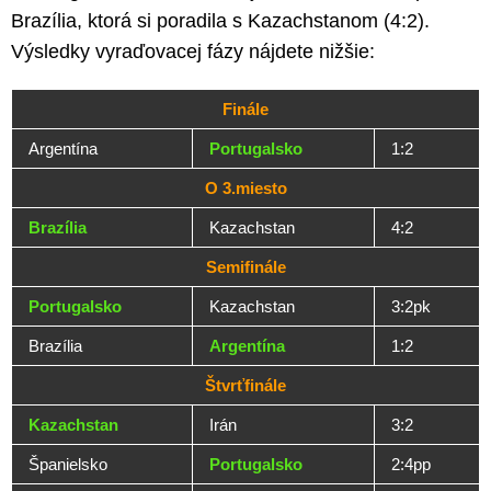
Brazília, ktorá si poradila s Kazachstanom (4:2).
Výsledky vyraďovacej fázy nájdete nižšie:
Finále
Argentína
Portugalsko
1:2
O 3.miesto
Brazília
Kazachstan
4:2
Semifinále
Portugalsko
Kazachstan
3:2pk
Brazília
Argentína
1:2
Štvrťfinále
Kazachstan
Irán
3:2
Španielsko
Portugalsko
2:4pp