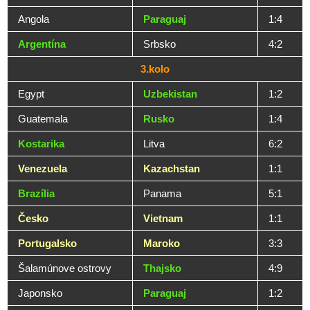
Angola
Paraguaj
1:4
Argentína
Srbsko
4:2
3.kolo
Egypt
Uzbekistan
1:2
Guatemala
Rusko
1:4
Kostarika
Litva
6:2
Venezuela
Kazachstan
1:1
Brazília
Panama
5:1
Česko
Vietnam
1:1
Portugalsko
Maroko
3:3
Šalamúnove ostrovy
Thajsko
4:9
Japonsko
Paraguaj
1:2