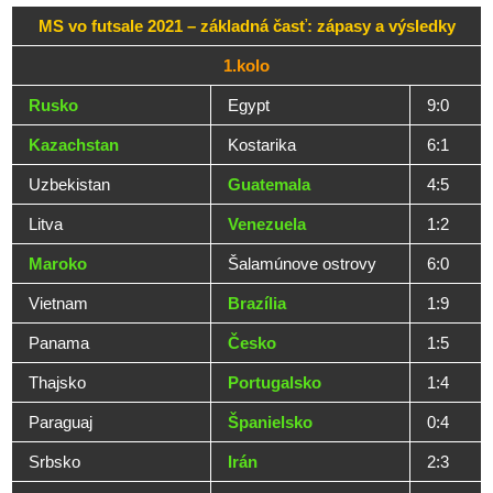
MS vo futsale 2021 – základná časť: zápasy a výsledky
1.kolo
Rusko
Egypt
9:0
Kazachstan
Kostarika
6:1
Uzbekistan
Guatemala
4:5
Litva
Venezuela
1:2
Maroko
Šalamúnove ostrovy
6:0
Vietnam
Brazília
1:9
Panama
Česko
1:5
Thajsko
Portugalsko
1:4
Paraguaj
Španielsko
0:4
Srbsko
Irán
2:3