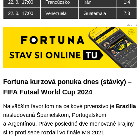
22. 9., 17:00
Francúzsko
Irán
1:4
22. 9., 17:00
Venezuela
Guatemala
7:3
Fortuna kurzová ponuka dnes (stávky) –
FIFA Futsal World Cup 2024
Najväčším favoritom na celkové prvenstvo je
Brazília
nasledovaná Španielskom, Portugalskom
a Argentínou. Práve posledné dve menované krajiny
si to proti sebe rozdali vo finále MS 2021.