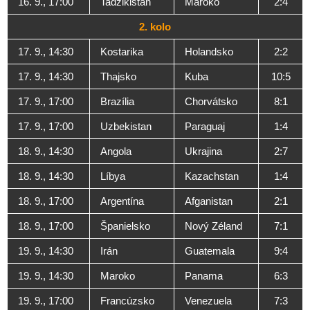
16. 9., 17:00
Tadžikistan
Maroko
2:4
2. kolo
17. 9., 14:30
Kostarika
Holandsko
2:2
17. 9., 14:30
Thajsko
Kuba
10:5
17. 9., 17:00
Brazília
Chorvátsko
8:1
17. 9., 17:00
Uzbekistan
Paraguaj
1:4
18. 9., 14:30
Angola
Ukrajina
2:7
18. 9., 14:30
Líbya
Kazachstan
1:4
18. 9., 17:00
Argentína
Afganistan
2:1
18. 9., 17:00
Španielsko
Nový Zéland
7:1
19. 9., 14:30
Irán
Guatemala
9:4
19. 9., 14:30
Maroko
Panama
6:3
19. 9., 17:00
Francúzsko
Venezuela
7:3