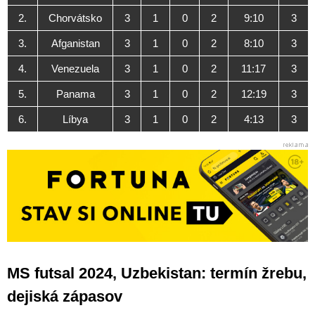
2.
Chorvátsko
3
1
0
2
9:10
3
3.
Afganistan
3
1
0
2
8:10
3
4.
Venezuela
3
1
0
2
11:17
3
5.
Panama
3
1
0
2
12:19
3
6.
Líbya
3
1
0
2
4:13
3
MS futsal 2024, Uzbekistan: termín žrebu,
dejiská zápasov