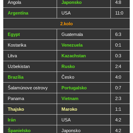
Angola
Japonsko
4:8
Argentína
USA
11:0
2.kolo
Egypt
Guatemala
6:3
Kostarika
Venezuela
0:1
Litva
Kazachstan
0:3
Uzbekistan
Rusko
2:4
Brazília
Česko
4:0
Šalamúnove ostrovy
Portugalsko
0:7
Panama
Vietnam
2:3
Thajsko
Maroko
1:1
Irán
USA
4:2
Španielsko
Japonsko
4:2