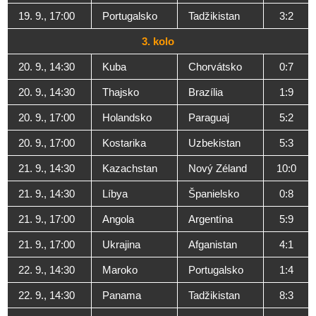
19. 9., 17:00
Portugalsko
Tadžikistan
3:2
3. kolo
20. 9., 14:30
Kuba
Chorvátsko
0:7
20. 9., 14:30
Thajsko
Brazília
1:9
20. 9., 17:00
Holandsko
Paraguaj
5:2
20. 9., 17:00
Kostarika
Uzbekistan
5:3
21. 9., 14:30
Kazachstan
Nový Zéland
10:0
21. 9., 14:30
Líbya
Španielsko
0:8
21. 9., 17:00
Angola
Argentína
5:9
21. 9., 17:00
Ukrajina
Afganistan
4:1
22. 9., 14:30
Maroko
Portugalsko
1:4
22. 9., 14:30
Panama
Tadžikistan
8:3