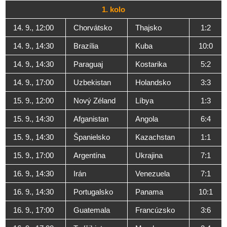
1. kolo
14. 9., 12:00
Chorvátsko
Thajsko
1:2
14. 9., 14:30
Brazília
Kuba
10:0
14. 9., 14:30
Paraguaj
Kostarika
5:2
14. 9., 17:00
Uzbekistan
Holandsko
3:3
15. 9., 12:00
Nový Zéland
Líbya
1:3
15. 9., 14:30
Afganistan
Angola
6:4
15. 9., 14:30
Španielsko
Kazachstan
1:1
15. 9., 17:00
Argentína
Ukrajina
7:1
16. 9., 14:30
Irán
Venezuela
7:1
16. 9., 14:30
Portugalsko
Panama
10:1
16. 9., 17:00
Guatemala
Francúzsko
3:6