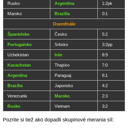
Rusko
Argentína
1:2pk
Maroko
Brazília
0:1
Osemfinále
Španielsko
Česko
5:2
Portugalsko
Srbsko
3:2pp
Uzbekistan
Irán
8:9
Kazachstan
Thajsko
7:0
Argentína
Paraguaj
6:1
Brazília
Japonsko
4:2
Venezuela
Maroko
2:3
Rusko
Vietnam
3:2
Pozrite si tiež ako dopadli skupinové merania síl: