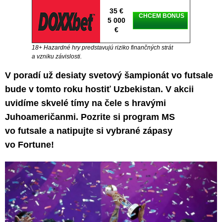
35 €
CHCEM BONUS
5 000
€
18+ Hazardné hry predstavujú riziko finančných strát
a vzniku závislosti.
V poradí už desiaty svetový šampionát vo futsale
bude v tomto roku hostiť Uzbekistan. V akcii
uvidíme skvelé tímy na čele s hravými
Juhoameričanmi. Pozrite si program MS
vo futsale a natipujte si vybrané zápasy
vo Fortune!