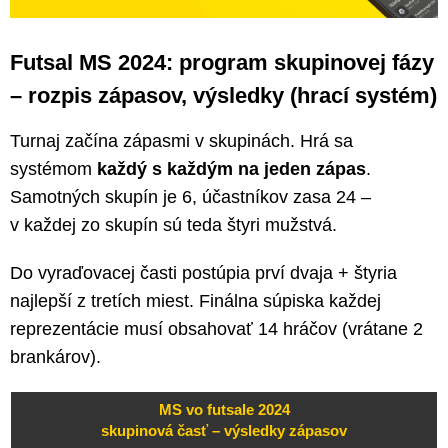
Futsal MS 2024: program skupinovej fázy
– rozpis zápasov, výsledky (hrací systém)
Turnaj začína zápasmi v skupinách. Hrá sa
systémom
každý s každým na jeden zápas
.
Samotných skupín je 6, účastníkov zasa 24 –
v každej zo skupín sú teda štyri mužstvá.
Do vyraďovacej časti postúpia prví dvaja + štyria
najlepší z tretích miest. Finálna súpiska každej
reprezentácie musí obsahovať 14 hráčov (vrátane 2
brankárov).
MS vo futsale 2024
skupinová časť – výsledky zápasov