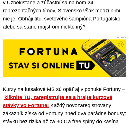
v Uzbekistane a zúčastní sa na ňom 24
reprezentačných tímov, Slovensko však medzi nimi
nie je. Obháji titul svetového šampióna Portugalsko
alebo sa stane majstrom niekto iný?
Kurzy na futsalové MS sú opäť aj v ponuke Fortuny –
kliknite TU, zaregistrujte sa a hrajte kurzové
stávky vo Fortune!
Každý novozaregistrovaný
zákazník získa od Fortuny hneď dva parádne bonusy:
stávku bez rizika až za 30 € a free spiny do kasína.