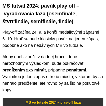
MS futsal 2024: pavúk play off –
vyraďovacia fáza (osemfinále,
štvrťfinále, semifinále, finále)
Play-off začína 24. 9. a končí medailovými zápasmi
6. 10. Hrať sa bude klasický pavúk na jeden zápas,
podobne ako na nedávnych
ME vo futbale
.
Ak by duel skončil v riadnej hracej dobe
nerozhodným výsledkom, bude pokračovať
predĺžením 2x5 minút
, prípadne
penaltami
.
Výnimkou je len zápas o tretie miesto, v ktorom by sa
nehralo predĺženie, ale rovno by sa šlo na pokutové
kopy.
MS vo futsale 2024 – play-off fáza