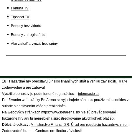
Fortuna TV
Tipsport TV
Bonusy bez vkladu
Bonusy za registráciu
Ako získať a využiť free spiny
18+ Hazardné hry predstavujú riziko finančných strát a vzniku závislosti.
Hrajte
zodpovedne
a pre zábavu!
Využitie bonusov je podmienené registráciou –
informácie tu
.
Používaním webstránky BetArena.sk vyjadrujete súhlas s používaním cookies v
súlade s nastavením vášho prehliadača.
Na webových stránkach https://www.betarena.sk/ nie sú prevádzkované
hazardné hry ani tu neprebieha sprostredkovanie akýchkoľvek platieb.
Dôležité odkazy:
Ministerstvo Financií SR
,
Úrad pre reguláciu hazardných hier
,
Zodpovedné hranie
,
Centrum pre liečbu závislostí