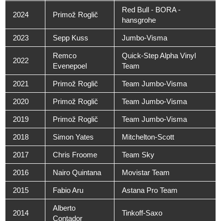
Red Bull - BORA -
2024
Primož Roglič
hansgrohe
2023
Sepp Kuss
Jumbo-Visma
Remco
Quick-Step Alpha Vinyl
2022
Evenepoel
Team
2021
Primož Roglič
Team Jumbo-Visma
2020
Primož Roglič
Team Jumbo-Visma
2019
Primož Roglič
Team Jumbo-Visma
2018
Simon Yates
Mitchelton-Scott
2017
Chris Froome
Team Sky
2016
Nairo Quintana
Movistar Team
2015
Fabio Aru
Astana Pro Team
Alberto
2014
Tinkoff-Saxo
Contador