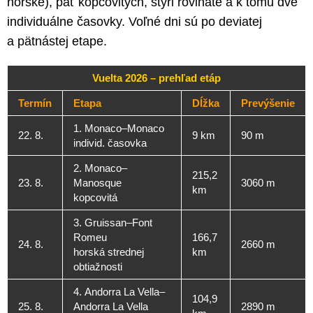
horské), päť kopcovitých, štyri rovinaté a k tomu dve
individuálne časovky. Voľné dni sú po deviatej
a pätnástej etape.
Vuelta 2026 – prehľad etáp
Termín
Etapa
Dĺžka
Prevýšenie
1. Monaco–Monaco
22. 8.
9 km
90 m
individ. časovka
2. Monaco–
215,2
23. 8.
Manosque
3060 m
km
kopcovitá
3. Gruissan–Font
Romeu
166,7
24. 8.
2660 m
horská strednej
km
obtiažnosti
4. Andorra La Vella–
104,9
25. 8.
Andorra La Vella
2890 m