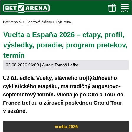
BetArena.sk
>
Športové články
>
Cyklistika
Vuelta a España 2026 – etapy, profil,
výsledky, poradie, program pretekov,
termín
05.08.2026 06:09
| Autor:
Tomáš Lefko
Už 81. edícia Vuelty, slávneho trojtýždňového
cyklistického etapáku, má tradičný augustovo-
septembrový termín. Vuelta je po Gire a Tour de
France treťou a zároveň poslednou Grand Tour
v sezóne.
Vuelta 2026