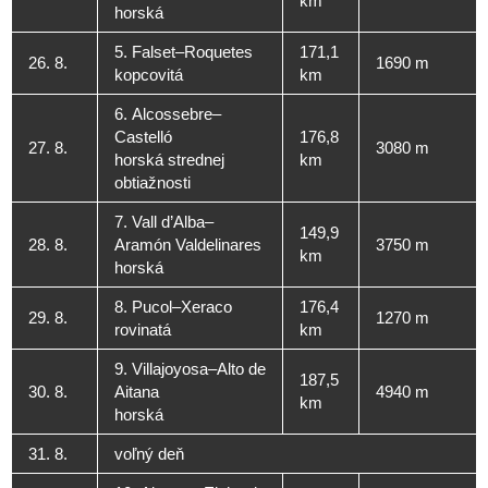
km
horská
5. Falset–Roquetes
171,1
26. 8.
1690 m
kopcovitá
km
6. Alcossebre–
Castelló
176,8
27. 8.
3080 m
horská strednej
km
obtiažnosti
7. Vall d’Alba–
149,9
28. 8.
Aramón Valdelinares
3750 m
km
horská
8. Pucol–Xeraco
176,4
29. 8.
1270 m
rovinatá
km
9. Villajoyosa–Alto de
187,5
30. 8.
Aitana
4940 m
km
horská
31. 8.
voľný deň