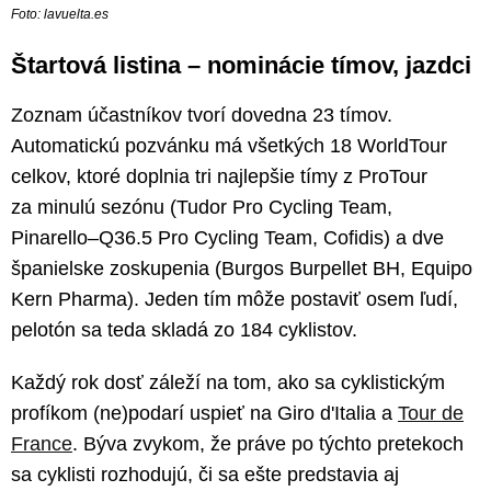
Foto: lavuelta.es
Štartová listina – nominácie tímov, jazdci
Zoznam účastníkov tvorí dovedna 23 tímov.
Automatickú pozvánku má všetkých 18 WorldTour
celkov, ktoré doplnia tri najlepšie tímy z ProTour
za minulú sezónu (Tudor Pro Cycling Team,
Pinarello–Q36.5 Pro Cycling Team, Cofidis) a dve
španielske zoskupenia (Burgos Burpellet BH, Equipo
Kern Pharma). Jeden tím môže postaviť osem ľudí,
pelotón sa teda skladá zo 184 cyklistov.
Každý rok dosť záleží na tom, ako sa cyklistickým
profíkom (ne)podarí uspieť na Giro d'Italia a
Tour de
France
. Býva zvykom, že práve po týchto pretekoch
sa cyklisti rozhodujú, či sa ešte predstavia aj