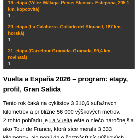
19. etapa (Vélez-Málaga–Penas Blancas. Estepona, 205,1
km, kopcovitá)
1. ...
20. etapa (La Calahorra–Collado del Alguacil, 187 km,
horská)
1. ...
21. etapa (Carrefour Granada–Granada, 99,4 km,
rovinatá)
1. ...
Vuelta a España 2026 – program: etapy,
profil, Gran Salida
Tento rok čaká na cyklistov 3 310,6 súťažných
kilometrov a približne 56 000 výškových metrov.
Z tohto pohľadu je
La Vuelta
ešte o niečo náročnejšia
ako Tour de France, ktorá síce merala 3 333
kilometrov, ale ponúkla o šestnásťtisíc výškových