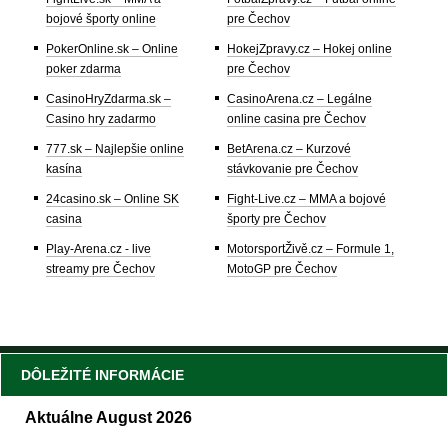
bojové športy online
pre Čechov
PokerOnline.sk – Online
HokejZpravy.cz – Hokej online
poker zdarma
pre Čechov
CasinoHryZdarma.sk –
CasinoArena.cz – Legálne
Casino hry zadarmo
online casina pre Čechov
777.sk – Najlepšie online
BetArena.cz – Kurzové
kasína
stávkovanie pre Čechov
24casino.sk – Online SK
Fight-Live.cz – MMA a bojové
casina
športy pre Čechov
Play-Arena.cz - live
MotorsportŽivě.cz – Formule 1,
streamy pre Čechov
MotoGP pre Čechov
DÔLEŽITÉ INFORMÁCIE
Aktuálne August 2026