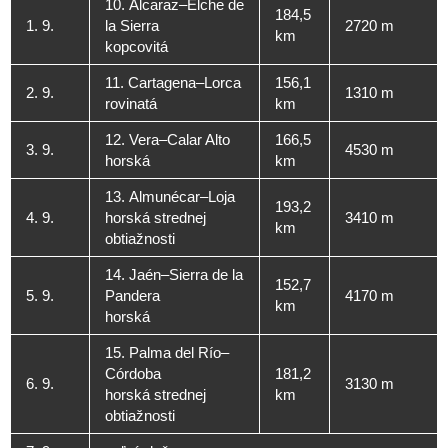
10. Alcaraz–Elche de
184,5
1. 9.
la Sierra
2720 m
km
kopcovitá
11. Cartagena–Lorca
156,1
2. 9.
1310 m
rovinatá
km
12. Vera–Calar Alto
166,5
3. 9.
4530 m
horská
km
13. Almunécar–Loja
193,2
4. 9.
horská strednej
3410 m
km
obtiažnosti
14. Jaén–Sierra de la
152,7
5. 9.
Pandera
4170 m
km
horská
15. Palma del Río–
Córdoba
181,2
6. 9.
3130 m
horská strednej
km
obtiažnosti