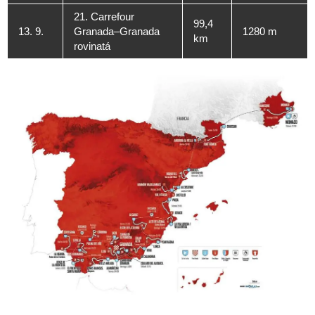
21. Carrefour
99,4
13. 9.
Granada–Granada
1280 m
km
rovinatá