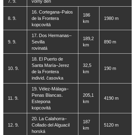
7. 9.
voľný deň
16. Cortegana–Palos
186
8. 9.
de la Frontera
1980 m
km
kopcovitá
17. Dos Hermanas–
189,2
9. 9.
Sevilla
890 m
km
rovinatá
18. El Puerto de
Santa María–Jerez
32,5
10. 9.
190 m
de la Frontera
km
individ. časovka
19. Vélez-Málaga–
Penas Blancas.
205,1
11. 9.
4190 m
Estepona
km
kopcovitá
20. La Calahorra–
187
12. 9.
Collado del Alguacil
5120 m
km
horská