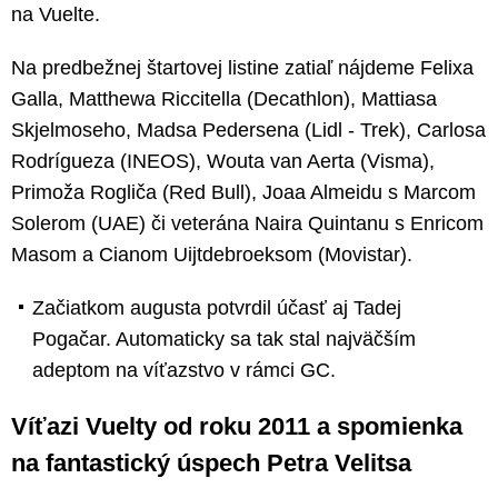
na Vuelte.
Na predbežnej štartovej listine zatiaľ nájdeme Felixa
Galla, Matthewa Riccitella (Decathlon), Mattiasa
Skjelmoseho, Madsa Pedersena (Lidl - Trek), Carlosa
Rodrígueza (INEOS), Wouta van Aerta (Visma),
Primoža Rogliča (Red Bull), Joaa Almeidu s Marcom
Solerom (UAE) či veterána Naira Quintanu s Enricom
Masom a Cianom Uijtdebroeksom (Movistar).
Začiatkom augusta potvrdil účasť aj Tadej
Pogačar. Automaticky sa tak stal najväčším
adeptom na víťazstvo v rámci GC.
Víťazi Vuelty od roku 2011 a spomienka
na fantastický úspech Petra Velitsa