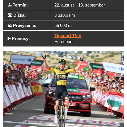
🚴 Termín:
22. august – 13. september
🛣️ Dĺžka:
3 310,6 km
⛰️ Prevýšenie:
56 000 m
Tipsport TV »
▶️ Prenosy:
Eurosport