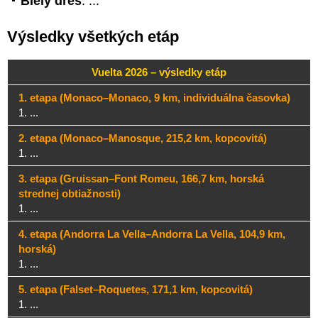
Biely dres
: ...
Výsledky všetkých etáp
Vuelta 2026 – výsledky etáp
1. etapa (Monaco–Monaco, 9 km, individuálna časovka)
1. ...
2. etapa (Monaco–Manosque, 215,2 km, kopcovitá)
1. ...
3. etapa (Gruissan–Font Romeu, 166,7 km, horská
strednej obtiažnosti)
1. ...
4. etapa (Andorra La Vella–Andorra La Vella, 104,9 km,
horská)
1. ...
5. etapa (Falset–Roquetes, 171,1 km, kopcovitá)
1. ...