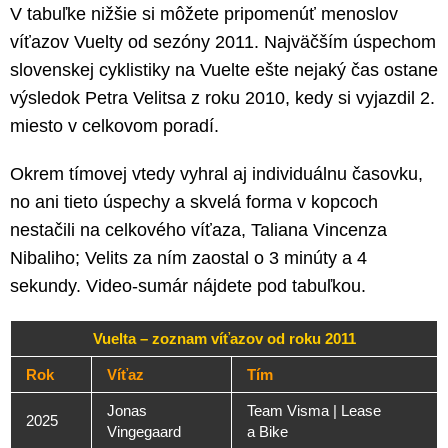
V tabuľke nižšie si môžete pripomenúť menoslov
víťazov Vuelty od sezóny 2011. Najväčším úspechom
slovenskej cyklistiky na Vuelte ešte nejaký čas ostane
výsledok Petra Velitsa z roku 2010, kedy si vyjazdil 2.
miesto v celkovom poradí.
Okrem tímovej vtedy vyhral aj individuálnu časovku,
no ani tieto úspechy a skvelá forma v kopcoch
nestačili na celkového víťaza, Taliana Vincenza
Nibaliho; Velits za ním zaostal o 3 minúty a 4
sekundy. Video-sumár nájdete pod tabuľkou.
Vuelta – zoznam víťazov od roku 2011
Rok
Víťaz
Tím
Jonas
Team Visma | Lease
2025
Vingegaard
a Bike