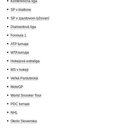
Konferenčná liga
SP v biatlone
SP v zjazdovom lyžovaní
Diamantová liga
Formula 1
ATP turnaje
WTA turnaje
Hokejová extraliga
MS v hokeji
Veľká Pardubická
MotoGP
World Snooker Tour
PDC turnaje
NHL
Okolo Slovenska