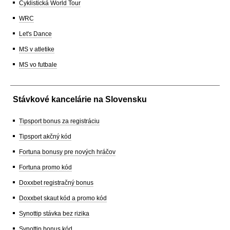
Cyklistická World Tour
WRC
Let's Dance
MS v atletike
MS vo futbale
Stávkové kancelárie na Slovensku
Tipsport bonus za registráciu
Tipsport akčný kód
Fortuna bonusy pre nových hráčov
Fortuna promo kód
Doxxbet registračný bonus
Doxxbet skaut kód a promo kód
Synottip stávka bez rizika
Synottip bonus kód