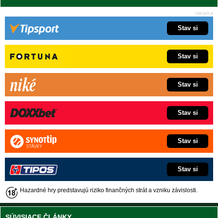
Stav si
Stav si
Stav si
Stav si
Stav si
Stav si
Hazardné hry predstavujú riziko finančných strát a vzniku závislosti.
SÚVISIACE ČLÁNKY