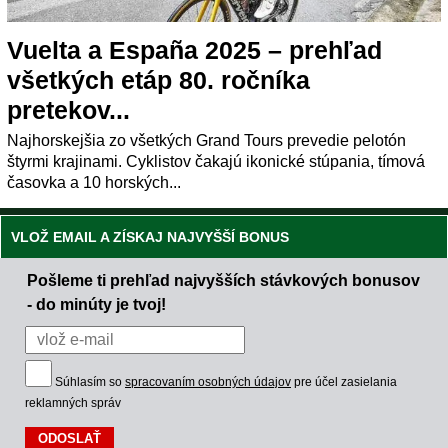
Vuelta a España 2025 – prehľad
všetkých etáp 80. ročníka
pretekov...
Najhorskejšia zo všetkých Grand Tours prevedie pelotón
štyrmi krajinami. Cyklistov čakajú ikonické stúpania, tímová
časovka a 10 horských...
VLOŽ EMAIL A ZÍSKAJ NAJVYŠŠÍ BONUS
Pošleme ti prehľad najvyšších stávkových bonusov
- do minúty je tvoj!
Súhlasím so
spracovaním osobných údajov
pre účel zasielania
reklamných správ