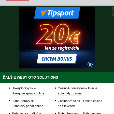
ĎALŠIE WEBY GTO SOLUTIONS
HokejSpravy.sk –
CasinoAutomaty.eu – Hracie
Hokejové správy online
automaty zdarma
FutbalSpravy.sk –
CasinoArena.sk – Online casina
Futbalový portál online
na Slovensku
FightLive.sk – MMA a
FotbalZpravy.cz – Futbal online