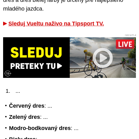
dres a dres bielej farby je určený pre najlepšieho
mladého jazdca.
Sleduj Vueltu naživo na Tipsport TV.
...
Červený dres
: ...
Zelený dres
: ...
Modro-bodkovaný dres
: ...