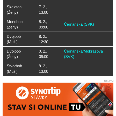
Skeleton
7. 2.,
(Ženy)
13:00
Monobob
8. 2.,
Čerňanská (SVK)
(Ženy)
09:00
Dvojbob
8. 2.,
(Muži)
12:30
Dvojbob
9. 2.,
Čerňanská/Mokrášová
(Ženy)
09:00
(SVK)
Štvorbob
9. 2.,
(Muži)
13:00