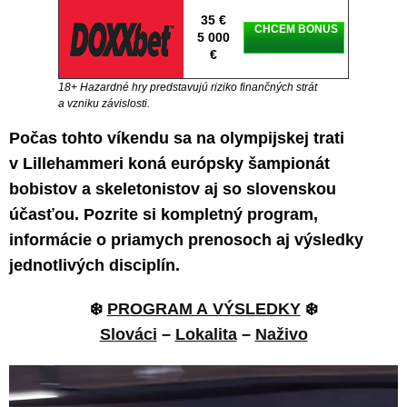
35 €
CHCEM BONUS
5 000
€
18+ Hazardné hry predstavujú riziko finančných strát
a vzniku závislosti.
Počas tohto víkendu sa na olympijskej trati
v Lillehammeri koná európsky šampionát
bobistov a skeletonistov aj so slovenskou
účasťou. Pozrite si kompletný program,
informácie o priamych prenosoch aj výsledky
jednotlivých disciplín.
❄️
PROGRAM A VÝSLEDKY
❄️
Slováci
–
Lokalita
–
Naživo