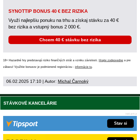
SYNOTTIP BONUS 40 € BEZ RIZIKA
Využi najlepšiu ponuku na trhu a získaj stávku za 40 €
bez rizika a vstupný bonus 2 000 €.
Chcem 40 € stávku bez rizika
18+ Hazardné hry predstavujú riziko finančných strát a vzniku závislosti.
Hrajte zodpovedne
a pre
zábavu! Využitie bonusov je podmienené registráciou -
informácie tu
.
06.02.2025 17:10
| Autor:
Michal Čarnoký
STÁVKOVÉ KANCELÁRIE
Stav si