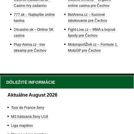
Casino hry zadarmo
online casina pre Čechov
777.sk – Najlepšie online
BetArena.cz – Kurzové
kasína
stávkovanie pre Čechov
24casino.sk – Online SK
Fight-Live.cz – MMA a bojové
casina
športy pre Čechov
Play-Arena.cz - live
MotorsportŽivě.cz – Formule 1,
streamy pre Čechov
MotoGP pre Čechov
DÔLEŽITÉ INFORMÁCIE
Aktuálne August 2026
Tour de France ženy
MS hádzaná ženy U18
Liga majstrov