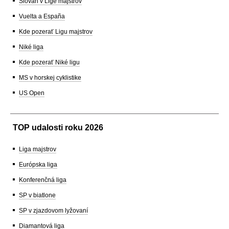
Slovan v Lige majstrov
Vuelta a España
Kde pozerať Ligu majstrov
Niké liga
Kde pozerať Niké ligu
MS v horskej cyklistike
US Open
TOP udalosti roku 2026
Liga majstrov
Európska liga
Konferenčná liga
SP v biatlone
SP v zjazdovom lyžovaní
Diamantová liga