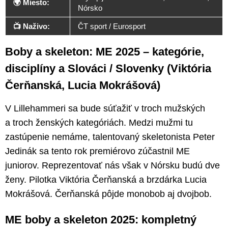
🌍 Miesto:
Nórsko
📺 Naživo:
ČT sport / Eurosport
Boby a skeleton: ME 2025 – kategórie,
disciplíny a Slováci / Slovenky (Viktória
Čerňanská, Lucia Mokrášová)
V Lillehammeri sa bude súťažiť v troch mužských
a troch ženských kategóriách. Medzi mužmi tu
zastúpenie nemáme, talentovaný skeletonista Peter
Jedinák sa tento rok premiérovo zúčastnil ME
juniorov. Reprezentovať nás však v Nórsku budú dve
ženy. Pilotka Viktória Čerňanská a brzdárka Lucia
Mokrášová. Čerňanská pôjde monobob aj dvojbob.
ME boby a skeleton 2025: kompletný