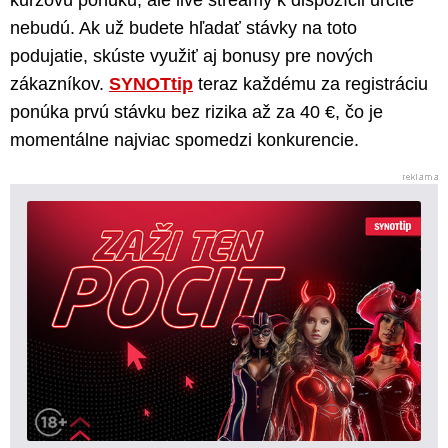
kurzovú ponuku, ale live streamy k dispozícii určite
nebudú. Ak už budete hľadať stávky na toto
podujatie, skúste využiť aj bonusy pre nových
zákazníkov.
SYNOTtip
teraz každému za registráciu
ponúka prvú stávku bez rizika až za 40 €, čo je
momentálne najviac spomedzi konkurencie.