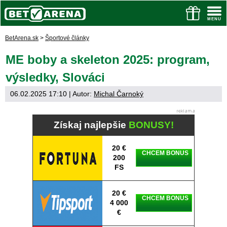
BetArena.sk
>
Športové články
ME boby a skeleton 2025: program,
výsledky, Slováci
06.02.2025 17:10
| Autor:
Michal Čarnoký
Získaj najlepšie
BONUSY!
20 €
CHCEM BONUS
200
FS
20 €
CHCEM BONUS
4 000
€