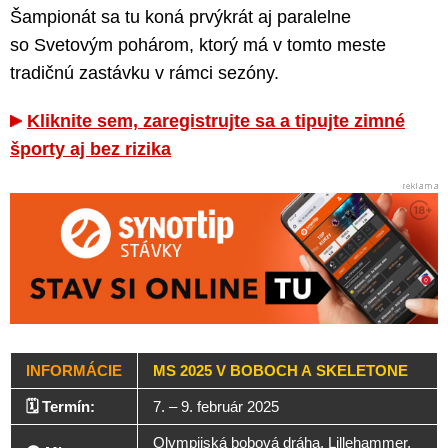
Šampionát sa tu koná prvýkrát aj paralelne
so Svetovým pohárom, ktorý má v tomto meste
tradičnú zastávku v rámci sezóny.
Kliknite sem, zaregistrujte sa a tipujte zimné
športy aj bez rizika
INFORMÁCIE
MS 2025 V BOBOCH A SKELETONE
🗓️ Termín:
7. – 9. február 2025
Olympijská bobová dráha, Lillehammer,