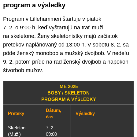
program a výsledky
Program v Lillehammeri štartuje v piatok
7. 2. o 9:00 h, keď vyštartujú na trať muži
na skeletone. Ženy skeletonistky majú začiatok
pretekov naplánovaný od 13:00 h. V sobotu 8. 2. sa
pôde ženský monobob a mužský dvojbob. V nedeľu
9. 2. potom príde na rad ženský dvojbob a napokon
štvorbob mužov.
ME 2025
BOBY / SKELETON
PROGRAM A VÝSLEDKY
Dátum,
Preteky
Výsledky
čas
Skeleton
7. 2.,
(Muži)
09:00