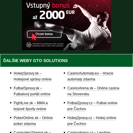
ĎALŠIE WEBY GTO SOLUTIONS
HokejSpravy.sk –
CasinoAutomaty.eu – Hracie
Hokejové správy online
automaty zdarma
FutbalSpravy.sk –
CasinoArena.sk – Online casina
Futbalový portál online
na Slovensku
FightLive.sk – MMA a
FotbalZpravy.cz – Futbal online
bojové športy online
pre Čechov
PokerOnline.sk – Online
HokejZpravy.cz – Hokej online
poker zdarma
pre Čechov
CasinoHryZdarma.sk –
CasinoArena.cz – Legálne