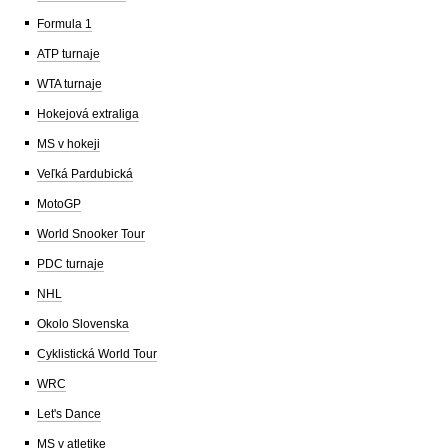
Formula 1
ATP turnaje
WTA turnaje
Hokejová extraliga
MS v hokeji
Veľká Pardubická
MotoGP
World Snooker Tour
PDC turnaje
NHL
Okolo Slovenska
Cyklistická World Tour
WRC
Let's Dance
MS v atletike