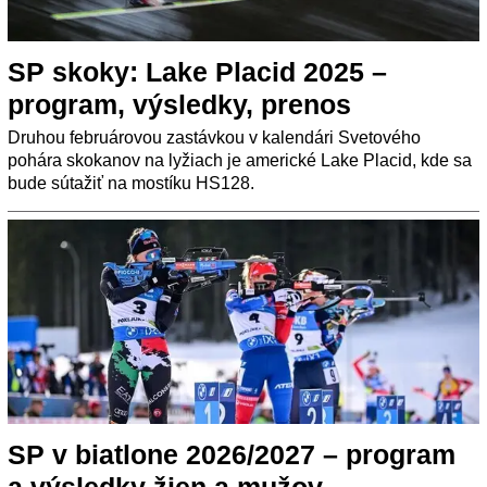
SP skoky: Lake Placid 2025 –
program, výsledky, prenos
Druhou februárovou zastávkou v kalendári Svetového
pohára skokanov na lyžiach je americké Lake Placid, kde sa
bude sútažiť na mostíku HS128.
SP v biatlone 2026/2027 – program
a výsledky žien a mužov