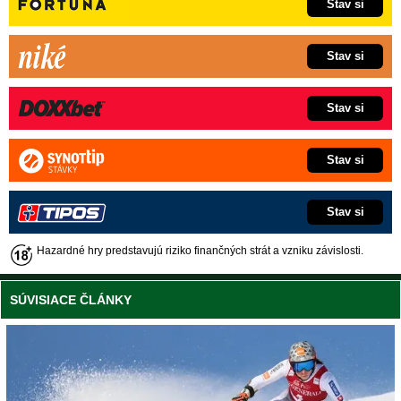
Stav si
Stav si
Stav si
Stav si
Stav si
Hazardné hry predstavujú riziko finančných strát a vzniku závislosti.
SÚVISIACE ČLÁNKY