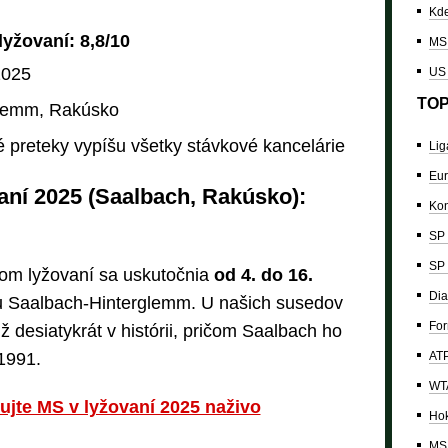
Kde
lyžovaní:
8,8
/10
MS 
2025
US
TOP
lemm, Rakúsko
vé preteky vypíšu všetky stávkové kancelárie
Lig
Eur
ní 2025 (Saalbach, Rakúsko):
Kon
SP 
SP 
vom lyžovaní sa uskutočnia
od 4. do 16.
Dia
u Saalbach-Hinterglemm. U našich susedov
For
 desiatykrát v histórii, pričom Saalbach ho
ATP
 1991.
WTA
edujte MS v lyžovaní 2025 naživo
Hok
MS 