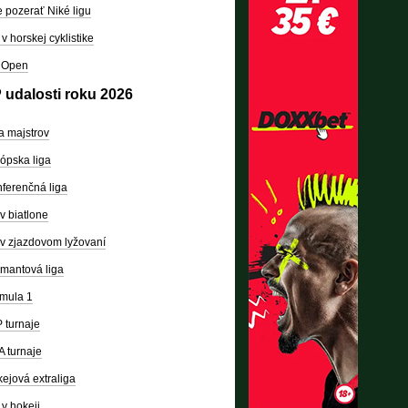
 pozerať Niké ligu
v horskej cyklistike
 Open
 udalosti roku 2026
a majstrov
ópska liga
ferenčná liga
v biatlone
v zjazdovom lyžovaní
mantová liga
mula 1
 turnaje
 turnaje
ejová extraliga
v hokeji