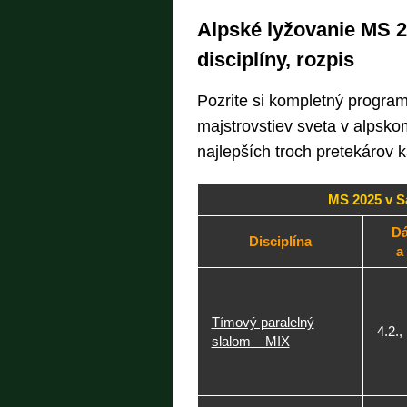
Alpské lyžovanie MS 2
disciplíny, rozpis
Pozrite si kompletný program
majstrovstiev sveta v alpskom
najlepších troch pretekárov 
MS 2025 v S
D
Disciplína
a
Tímový paralelný
4.2.,
slalom – MIX