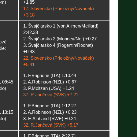
om)
+1.85
17. Slovensko (Prieložný/Nováček)
+3.18
1. Švajčiarsko 1 (von Allmen/Meillard)
2:42.38
2. Švajčiarsko 2 (Monney/Nef) +0.27
ové
3. Švajčiarsko 4 (Rogentin/Rochat)
ie:
+0.43
22. Slovensko (Prieložný/Nováček)
+5.41
1. F.Brignone (ITA) 1:10.44
, 09:45
2. A.Robinson (NZL) +0.67
olo)
3. P.Moltzan (USA) +1.24
37. R.Jančová (SVK) +7.21
1. F.Brignone (ITA) 1:12.27
, 13:15
2. A.Robinson (NZL) +0.23
olo)
3. E.Alphand (SWE) +0.24
32. R.Jančová (SVK) +5.17
1. F.Brignone (ITA) 2:22.71