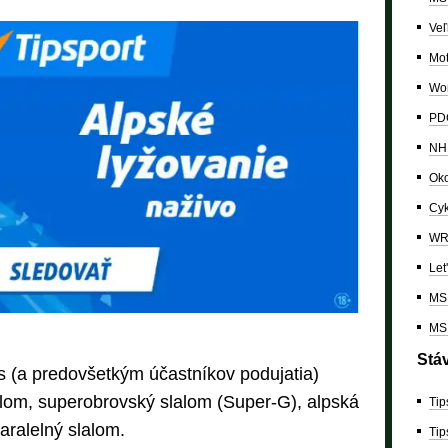
Veľ
Mo
Wor
PDC
NH
Oko
Cyk
W
Let
MS 
MS 
Stá
ás (a predovšetkým účastníkov podujatia)
alom, superobrovský slalom (Super-G), alpská
Tip
aralelný slalom.
Tip