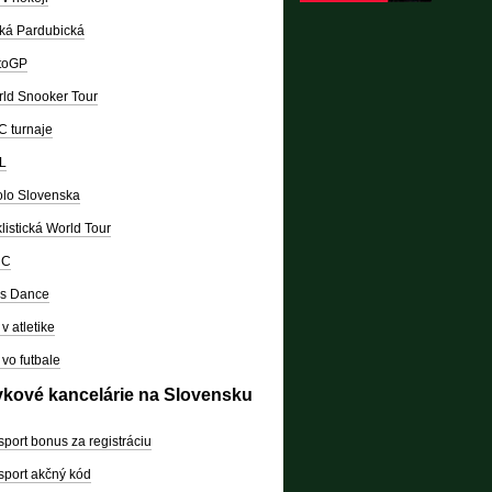
ká Pardubická
toGP
ld Snooker Tour
 turnaje
L
lo Slovenska
listická World Tour
RC
's Dance
v atletike
vo futbale
vkové kancelárie na Slovensku
sport bonus za registráciu
sport akčný kód