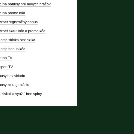
tuna bonusy pre nových hráčov
tuna promo kód
xbet registračný bonus
xbet skaut kód a promo kód
ottip stávka bez rizika
ottip bonus kód
tuna TV
sport TV
usy bez vkladu
usy za registráciu
 získať a využiť free spiny