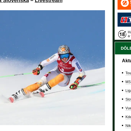
a Slovenska
–
Livestream
Ha
a 
DÔLE
Akt
Tou
MS
Lig
Slo
Vue
Kde
Nik