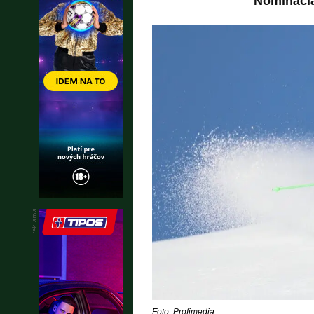
Nomináci
Foto: Profimedia