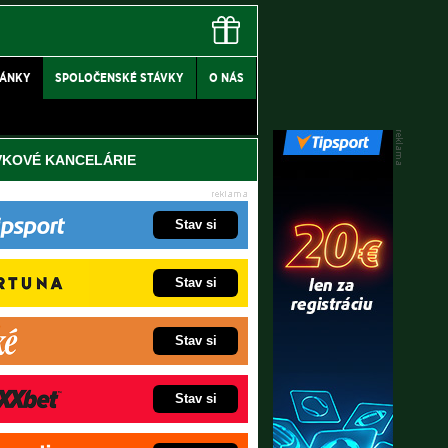
LÁNKY
SPOLOČENSKÉ STÁVKY
O NÁS
VKOVÉ KANCELÁRIE
Stav si
Stav si
Stav si
Stav si