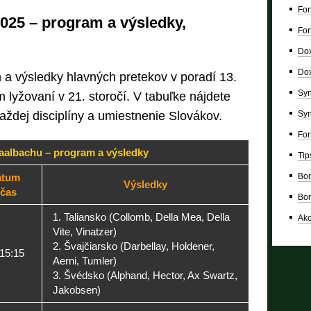
For
025 – program a výsledky,
For
Dox
Dox
 a výsledky hlavných pretekov v poradí 13.
Syn
 lyžovaní v 21. storočí. V tabuľke nájdete
Syn
každej disciplíny a umiestnenie Slovákov.
For
aalbachu – program a výsledky
Tip
Bon
átum
Výsledky
 čas
Bon
1. Taliansko (Collomb, Della Mea, Della
Ako
Vite, Vinatzer)
2. Švajčiarsko (Darbellay, Holdener,
 15:15
Aerni, Tumler)
3. Švédsko (Alphand, Hector, Ax Swartz,
Jakobsen)