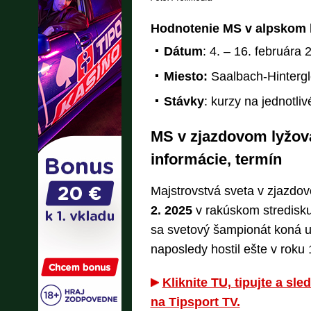
Hodnotenie MS v alpskom 
Dátum
: 4. – 16. februára 
Miesto:
Saalbach-Hinterg
Stávky
: kurzy na jednotli
MS v zjazdovom lyžova
informácie, termín
Majstrovstvá sveta v zjazdo
2. 2025
v rakúskom stredisk
sa svetový šampionát koná už
naposledy hostil ešte v roku
Kliknite TU, tipujte a sl
na Tipsport TV.