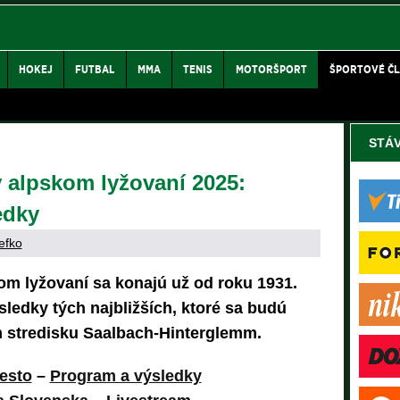
HOKEJ
FUTBAL
MMA
TENIS
MOTORŠPORT
ŠPORTOVÉ Č
STÁ
v alpskom lyžovaní 2025:
edky
efko
om lyžovaní sa konajú už od roku 1931.
sledky tých najbližších, ktoré sa budú
stredisku Saalbach-Hinterglemm.
esto
–
Program a výsledky