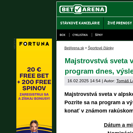
STÁVKOVÉ KANCELÁRIE
ŽIVÉ PRENOSY
BOX
CYKLISTIKA
ŠÍPKY
BetArena.sk
>
Športové články
Majstrovstvá sveta 
program dnes, výsl
16.02.2025 14:54
| Autor:
Tomáš L
Majstrovstvá sveta v alpsk
Pozrite sa na program a vý
konať v známom rakúskom 
Dátum a mi