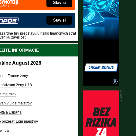
Stav si
Stav si
zardné hry predstavujú riziko finančných strát
vzniku závislosti.
ŽITÉ INFORMÁCIE
uálne August 2026
r de France ženy
 hádzaná ženy U18
a majstrov
van v Lige majstrov
lta a España
 pozerať Ligu majstrov
é liga