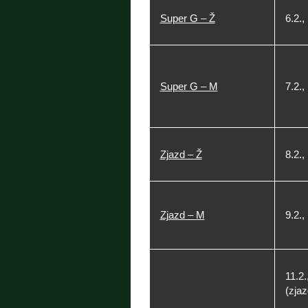
Super G – Ž
6.2.,
Super G – M
7.2.,
Zjazd – Ž
8.2.,
Zjazd – M
9.2.,
11.2.
(zjaz