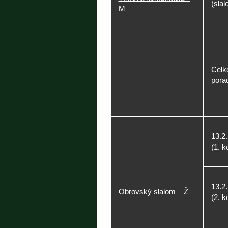
(slal
M
Celk
porad
13.2.
(1. k
13.2.
Obrovský slalom – Ž
(2. k