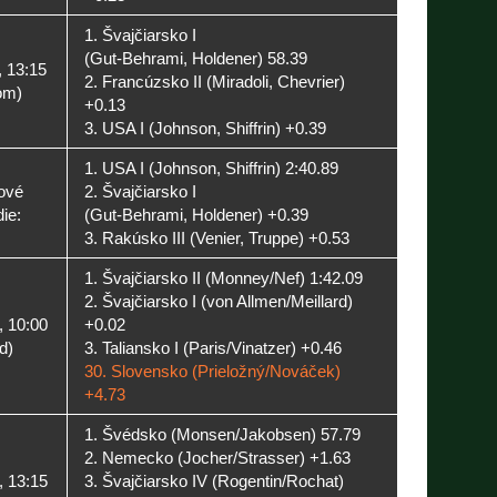
1. Švajčiarsko I
(Gut-Behrami, Holdener) 58.39
, 13:15
2. Francúzsko II (Miradoli, Chevrier)
om)
+0.13
3. USA I (Johnson, Shiffrin) +0.39
1. USA I (Johnson, Shiffrin) 2:40.89
ové
2. Švajčiarsko I
ie:
(Gut-Behrami, Holdener) +0.39
3. Rakúsko III (Venier, Truppe) +0.53
1. Švajčiarsko II (Monney/Nef) 1:42.09
2. Švajčiarsko I (von Allmen/Meillard)
, 10:00
+0.02
d)
3. Taliansko I (Paris/Vinatzer) +0.46
30. Slovensko (Prieložný/Nováček)
+4.73
1. Švédsko (Monsen/Jakobsen) 57.79
2. Nemecko (Jocher/Strasser) +1.63
, 13:15
3. Švajčiarsko IV (Rogentin/Rochat)