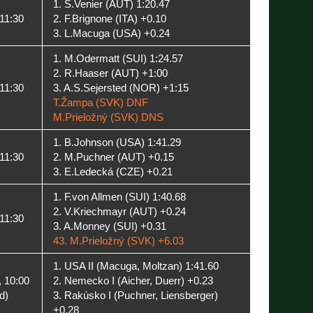
1. S.Venier (AUT) 1:20.47
 11:30
2. F.Brignone (ITA) +0.10
3. L.Macuga (USA) +0.24
1. M.Odermatt (SUI) 1:24.57
2. R.Haaser (AUT) +1:00
 11:30
3. A.S.Sejersted (NOR) +1:15
T.Žampa (SVK) DNF
M.Prieložný (SVK) DNS
1. B.Johnson (USA) 1:41.29
 11:30
2. M.Puchner (AUT) +0.15
3. E.Ledecká (CZE) +0.21
1. F.von Allmen (SUI) 1:40.68
2. V.Kriechmayr (AUT) +0.24
 11:30
3. A.Monney (SUI) +0.31
43. M.Prieložný (SVK) +6.03
1. USA II (Macuga, Moltzan) 1:41.60
, 10:00
2. Nemecko I (Aicher, Duerr) +0.23
d)
3. Rakúsko I (Puchner, Liensberger)
+0.28