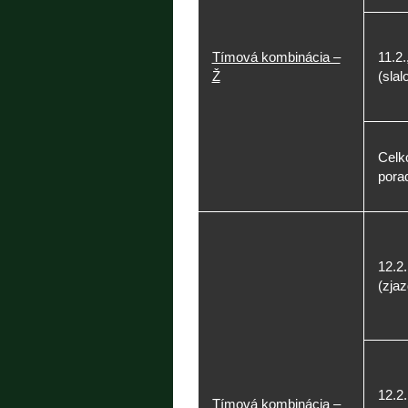
Tímová kombinácia –
11.2.
Ž
(slal
Celk
porad
12.2.
(zjaz
12.2.
Tímová kombinácia –