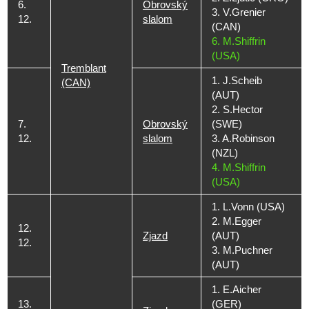
6.
Obrovský
3. V.Grenier
12.
slalom
(CAN)
6. M.Shiffrin
(USA)
Tremblant
1. J.Scheib
(CAN)
(AUT)
2. S.Hector
7.
Obrovský
(SWE)
12.
slalom
3. A.Robinson
(NZL)
4. M.Shiffrin
(USA)
1. L.Vonn (USA)
2. M.Egger
12.
Zjazd
(AUT)
12.
3. M.Puchner
(AUT)
1. E.Aicher
13.
(GER)