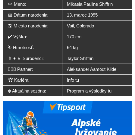
✏️ Meno:
Mikaela Pauline Shiffrin
📅 Dátum narodenia:
13. marec 1995
🌎 Miesto narodenia:
Vail, Colorado
✔️ Výška:
170 cm
⛷️ Hmotnosť:
64 kg
👨‍👦‍👧 Súrodenci:
Taylor Shiffrin
👩‍❤️‍👨 Partner:
Aleksander Aamodt Kilde
🏆 Kariéra:
Info tu
❄️ Aktuálna sezóna:
Program a výsledky tu