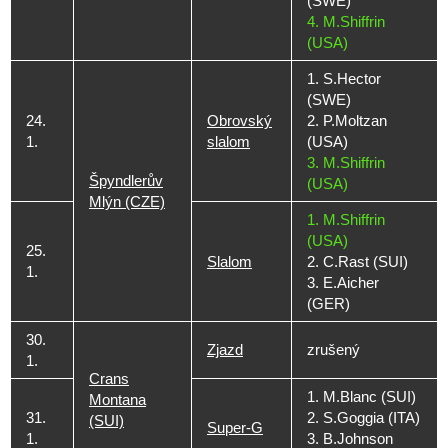
(SWE)
4. M.Shiffrin
(USA)
1. S.Hector
(SWE)
24.
Obrovský
2. P.Moltzan
1.
slalom
(USA)
3. M.Shiffrin
Špyndlerův
(USA)
Mlýn (CZE)
1. M.Shiffrin
(USA)
25.
Slalom
2. C.Rast (SUI)
1.
3. E.Aicher
(GER)
30.
Zjazd
zrušený
1.
Crans
1. M.Blanc (SUI)
Montana
31.
2. S.Goggia (ITA)
(SUI)
Super-G
1.
3. B.Johnson