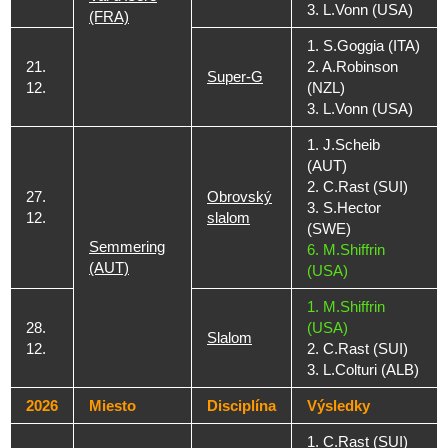
3. L.Vonn (USA)
(FRA)
1. S.Goggia (ITA)
21.
2. A.Robinson
Super-G
12.
(NZL)
3. L.Vonn (USA)
1. J.Scheib
(AUT)
2. C.Rast (SUI)
27.
Obrovský
3. S.Hector
12.
slalom
(SWE)
Semmering
6. M.Shiffrin
(AUT)
(USA)
1. M.Shiffrin
28.
(USA)
Slalom
12.
2. C.Rast (SUI)
3. L.Colturi (ALB)
2026
Miesto
Disciplína
Výsledky
1. C.Rast (SUI)