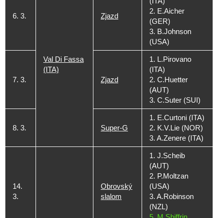
(ITA)
2. E.Aicher
6. 3.
Zjazd
(GER)
3. B.Johnson
(USA)
Val Di Fassa
1. L.Pirovano
(ITA)
(ITA)
7. 3.
Zjazd
2. C.Huetter
(AUT)
3. C.Suter (SUI)
1. E.Curtoni (ITA)
8. 3.
Super-G
2. K.V.Lie (NOR)
3. A.Zenere (ITA)
1. J.Scheib
(AUT)
2. P.Moltzan
14.
Obrovský
(USA)
3.
slalom
3. A.Robinson
(NZL)
5. M.Shiffrin