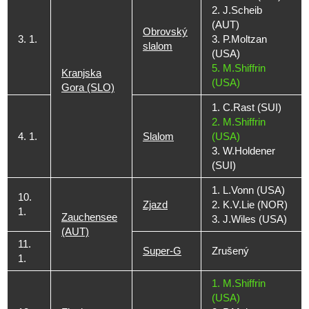
2. J.Scheib
(AUT)
Obrovský
3. 1.
3. P.Moltzan
slalom
(USA)
5. M.Shiffrin
Kranjska
(USA)
Gora (SLO)
1. C.Rast (SUI)
2. M.Shiffrin
4. 1.
Slalom
(USA)
3. W.Holdener
(SUI)
1. L.Vonn (USA)
10.
Zjazd
2. K.V.Lie (NOR)
1.
Zauchensee
3. J.Wiles (USA)
(AUT)
11.
Super-G
Zrušený
1.
1. M.Shiffrin
(USA)