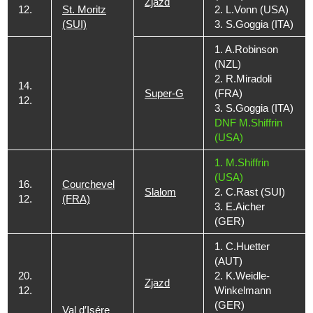
Zjazd
12.
St. Moritz
2. L.Vonn (USA)
(SUI)
3. S.Goggia (ITA)
1. A.Robinson
(NZL)
2. R.Miradoli
14.
Super-G
(FRA)
12.
3. S.Goggia (ITA)
DNF M.Shiffrin
(USA)
1. M.Shiffrin
(USA)
16.
Courchevel
Slalom
2. C.Rast (SUI)
12.
(FRA)
3. E.Aicher
(GER)
1. C.Huetter
(AUT)
20.
2. K.Weidle-
Zjazd
12.
Winkelmann
(GER)
Val d′Isére