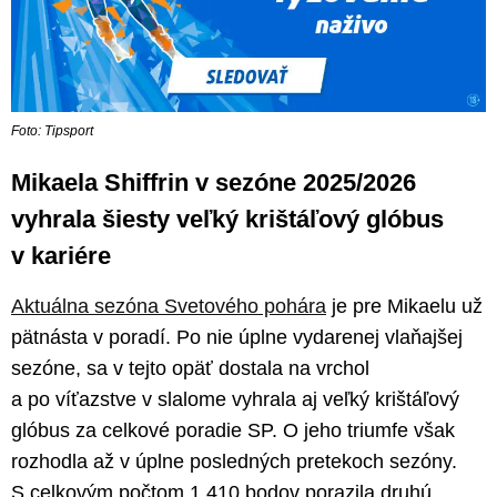
Foto: Tipsport
Mikaela Shiffrin v sezóne 2025/2026
vyhrala šiesty veľký krištáľový glóbus
v kariére
Aktuálna sezóna Svetového pohára
je pre Mikaelu už
pätnásta v poradí. Po nie úplne vydarenej vlaňajšej
sezóne, sa v tejto opäť dostala na vrchol
a po víťazstve v slalome vyhrala aj veľký krištáľový
glóbus za celkové poradie SP. O jeho triumfe však
rozhodla až v úplne posledných pretekoch sezóny.
S celkovým počtom 1 410 bodov porazila druhú