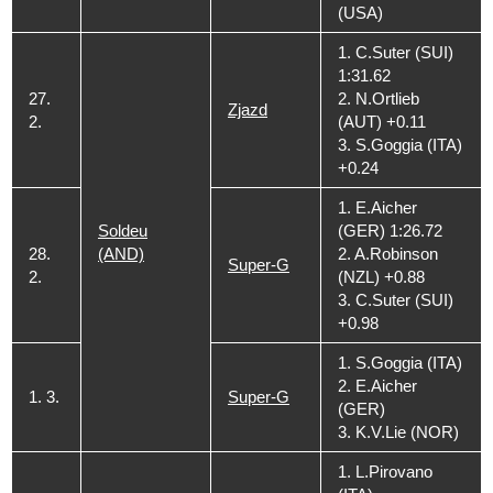
(USA)
1. C.Suter (SUI)
1:31.62
27.
2. N.Ortlieb
Zjazd
2.
(AUT) +0.11
3. S.Goggia (ITA)
+0.24
1. E.Aicher
Soldeu
(GER) 1:26.72
28.
(AND)
2. A.Robinson
Super-G
2.
(NZL) +0.88
3. C.Suter (SUI)
+0.98
1. S.Goggia (ITA)
2. E.Aicher
1. 3.
Super-G
(GER)
3. K.V.Lie (NOR)
1. L.Pirovano