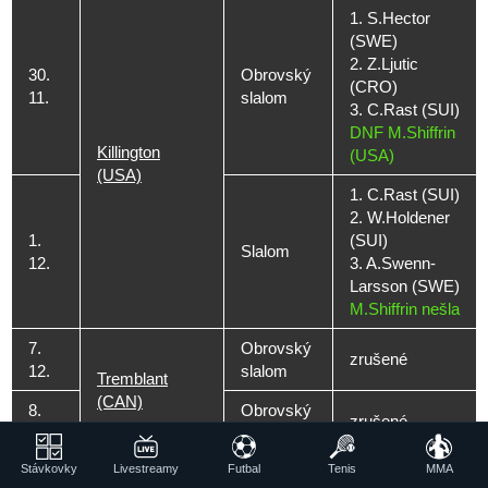
1. S.Hector
(SWE)
2. Z.Ljutic
30.
Obrovský
(CRO)
11.
slalom
3. C.Rast (SUI)
DNF M.Shiffrin
Killington
(USA)
(USA)
1. C.Rast (SUI)
2. W.Holdener
1.
(SUI)
Slalom
12.
3. A.Swenn-
Larsson (SWE)
M.Shiffrin nešla
7.
Obrovský
zrušené
12.
slalom
Tremblant
(CAN)
8.
Obrovský
zrušené
12.
slalom
Stávkovky
Livestreamy
Futbal
Tenis
MMA
1. C.Huetter