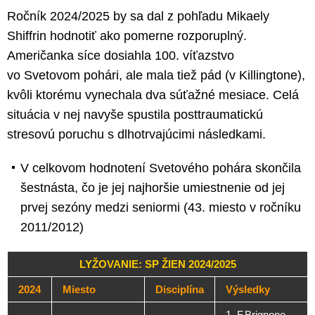
Ročník 2024/2025 by sa dal z pohľadu Mikaely
Shiffrin hodnotiť ako pomerne rozporuplný.
Američanka síce dosiahla 100. víťazstvo
vo Svetovom pohári, ale mala tiež pád (v Killingtone),
kvôli ktorému vynechala dva súťažné mesiace. Celá
situácia v nej navyše spustila posttraumatickú
stresovú poruchu s dlhotrvajúcimi následkami.
V celkovom hodnotení Svetového pohára skončila
šestnásta, čo je jej najhoršie umiestnenie od jej
prvej sezóny medzi seniormi (43. miesto v ročníku
2011/2012)
LYŽOVANIE: SP ŽIEN 2024/2025
2024
Miesto
Disciplína
Výsledky
1. F.Brignone