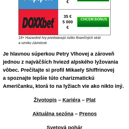
€
35 €
CHCEM BONUS
5 000
€
18+ Hazardné hry predstavujú riziko finančných strát
a vzniku závislosti.
Je hlavnou súperkou Petry Vlhovej a zároveň
jednou z najväčších hviezd alpského lyžovania
vôbec. Prečítajte si profil Mikaely Shiffrinovej
a spoznajte lepšie túto charizmatickú
Američanku, ktorá to na lyžiach vie ako nikto iný.
Životopis
–
Kariéra
–
Plat
Aktuálna sezóna
–
Prenos
Svetová pohár