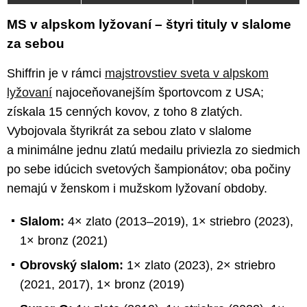
MS v alpskom lyžovaní – štyri tituly v slalome
za sebou
Shiffrin je v rámci
majstrovstiev sveta v alpskom
lyžovaní
najoceňovanejším športovcom z USA;
získala 15 cenných kovov, z toho 8 zlatých.
Vybojovala štyrikrát za sebou zlato v slalome
a minimálne jednu zlatú medailu priviezla zo siedmich
po sebe idúcich svetových šampionátov; oba počiny
nemajú v ženskom i mužskom lyžovaní obdoby.
Slalom:
4× zlato (2013–2019), 1× striebro (2023),
1× bronz (2021)
Obrovský slalom:
1× zlato (2023), 2× striebro
(2021, 2017), 1× bronz (2019)