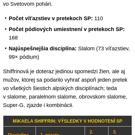
vo Svetovom pohári.
Počet víťazstiev v pretekoch SP:
110
Počet pódiových umiestnení v pretekoch SP:
168
Najúspešnejšia disciplína:
Slalom (73 víťazstiev,
99× pódium)
Shiffrinová je doteraz jedinou spomedzi žien, ale aj
mužov, ktorej sa podarilo vyhrať aspoň jeden pretek
vo všetkých šiestich alpských disciplínach; teda
v slalome, paralelnom slalome, obrovskom slalome,
Super-G, zjazde i kombinácii.
MIKAELA SHIFFRIN: VÝSLEDKY V HODNOTENÍ SP
2.
3.
Disciplína
1. miesto