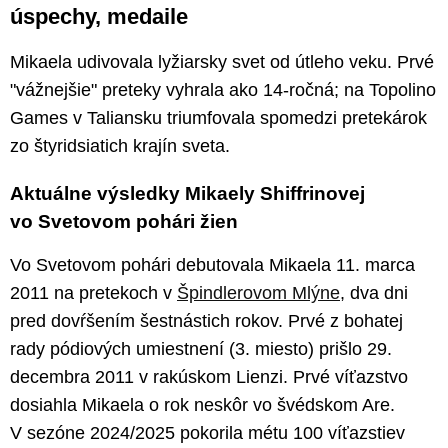
úspechy, medaile
Mikaela udivovala lyžiarsky svet od útleho veku. Prvé
"vážnejšie" preteky vyhrala ako 14-ročná; na Topolino
Games v Taliansku triumfovala spomedzi pretekárok
zo štyridsiatich krajín sveta.
Aktuálne výsledky Mikaely Shiffrinovej
vo Svetovom pohári žien
Vo Svetovom pohári debutovala Mikaela 11. marca
2011 na pretekoch v
Špindlerovom Mlýne
, dva dni
pred dovŕšením šestnástich rokov. Prvé z bohatej
rady pódiových umiestnení (3. miesto) prišlo 29.
decembra 2011 v rakúskom Lienzi. Prvé víťazstvo
dosiahla Mikaela o rok neskôr vo švédskom Are.
V sezóne 2024/2025 pokorila métu 100 víťazstiev