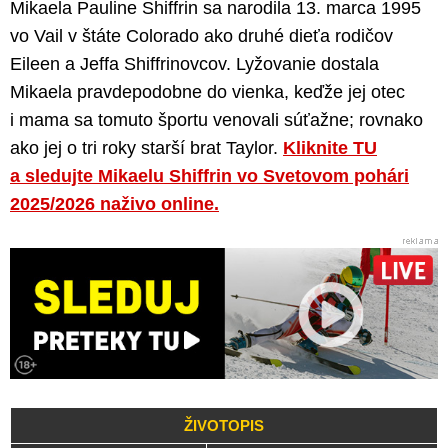
Mikaela Pauline Shiffrin sa narodila 13. marca 1995
vo Vail v štáte Colorado ako druhé dieťa rodičov
Eileen a Jeffa Shiffrinovcov. Lyžovanie dostala
Mikaela pravdepodobne do vienka, keďže jej otec
i mama sa tomuto športu venovali súťažne; rovnako
ako jej o tri roky starší brat Taylor.
Kliknite TU
a sledujte Mikaelu Shiffrin vo Svetovom pohári
2025/2026 naživo online.
ŽIVOTOPIS