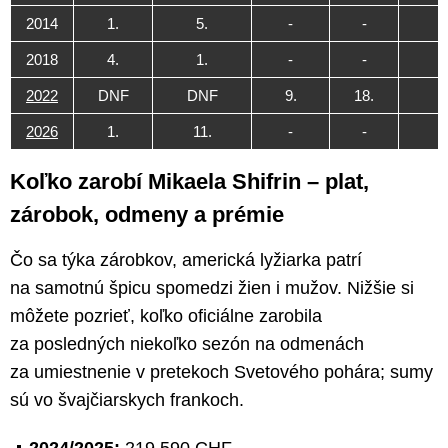
2014
1.
5.
-
-
2018
4.
1.
-
-
2022
DNF
DNF
9.
18.
2026
1.
11.
-
-
Koľko zarobí Mikaela Shifrin – plat,
zárobok, odmeny a prémie
Čo sa týka zárobkov, americká lyžiarka patrí
na samotnú špicu spomedzi žien i mužov. Nižšie si
môžete pozrieť, koľko oficiálne zarobila
za posledných niekoľko sezón na odmenách
za umiestnenie v pretekoch Svetového pohára; sumy
sú vo švajčiarskych frankoch.