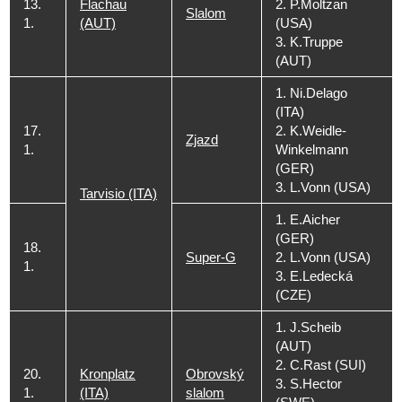
13.
Flachau
2. P.Moltzan
Slalom
1.
(AUT)
(USA)
3. K.Truppe
(AUT)
1. Ni.Delago
(ITA)
17.
2. K.Weidle-
Zjazd
1.
Winkelmann
(GER)
3. L.Vonn (USA)
Tarvisio (ITA)
1. E.Aicher
(GER)
18.
Super-G
2. L.Vonn (USA)
1.
3. E.Ledecká
(CZE)
1. J.Scheib
(AUT)
2. C.Rast (SUI)
20.
Kronplatz
Obrovský
3. S.Hector
1.
(ITA)
slalom