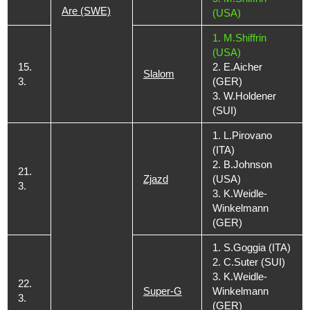
Are (SWE)
(USA)
1. M.Shiffrin
(USA)
15.
2. E.Aicher
Slalom
3.
(GER)
3. W.Holdener
(SUI)
1. L.Pirovano
(ITA)
2. B.Johnson
21.
Zjazd
(USA)
3.
3. K.Weidle-
Winkelmann
(GER)
1. S.Goggia (ITA)
2. C.Suter (SUI)
3. K.Weidle-
22.
Super-G
Winkelmann
3.
(GER)