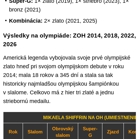
Super-G:
1× zlato (2019), 1× striebro (2023), 1×
bronz (2021)
Kombinácia:
2× zlato (2021, 2025)
Výsledky na olympiáde: ZOH 2014, 2018, 2022,
2026
Americká legenda vybojovala svoje prvé olympijské
zlato hneď pri svojom olympijskom debute v roku
2014; mala 18 rokov a 345 dní a stala sa tak
historicky najmladšou olympijskou šampiónkou
v slalome. Celkovo má z hier tri zlaté a jednu
striebornú medailu.
MIKAELA SHIFFRIN NA OH (UMIESTNENIE
Obrovský
Super-
Rok
Slalom
Zjazd
Komb
slalom
G