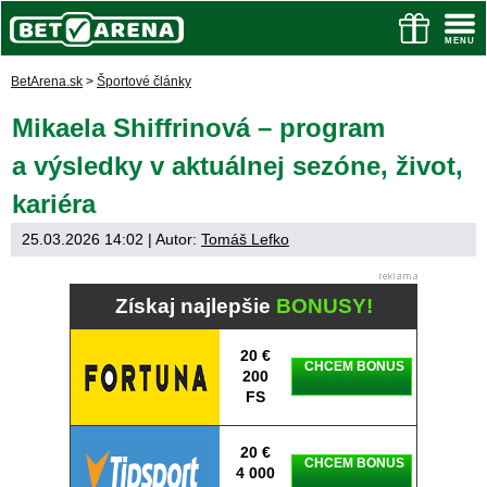
BetArena.sk
>
Športové články
Mikaela Shiffrinová – program
a výsledky v aktuálnej sezóne, život,
kariéra
25.03.2026 14:02
| Autor:
Tomáš Lefko
Získaj najlepšie
BONUSY!
20 €
CHCEM BONUS
200
FS
20 €
CHCEM BONUS
4 000