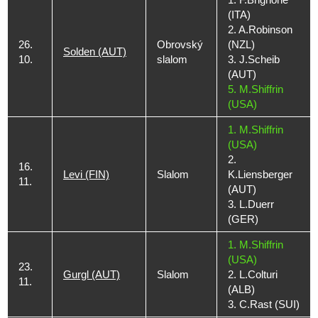
(ITA)
2. A.Robinson
26.
Obrovský
(NZL)
Solden (AUT)
10.
slalom
3. J.Scheib
(AUT)
5. M.Shiffrin
(USA)
1. M.Shiffrin
(USA)
2.
16.
Levi (FIN)
Slalom
K.Liensberger
11.
(AUT)
3. L.Duerr
(GER)
1. M.Shiffrin
(USA)
23.
Gurgl (AUT)
Slalom
2. L.Colturi
11.
(ALB)
3. C.Rast (SUI)