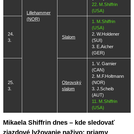
22. M.Shiffrin
(USA)
Lillehammer
(NOR)
1. M.Shiffrin
(USA)
24.
2. W.Holdener
Slalom
3.
(SUI)
3. E.Aicher
(GER)
1. V. Garnier
(CAN)
2. M.F.Holtmann
25.
Obrovský
(NOR)
3.
slalom
3. J.Scheib
(AUT)
11. M.Shiffrin
(USA)
Mikaela Shiffrin dnes – kde sledovať
zjazdové lyžovanie naživo: priamy