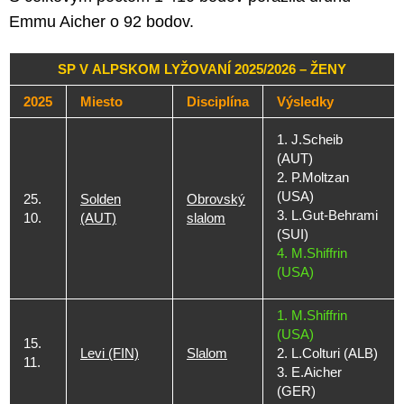
Emmu Aicher o 92 bodov.
SP V ALPSKOM LYŽOVANÍ 2025/2026 – ŽENY
2025
Miesto
Disciplína
Výsledky
1. J.Scheib
(AUT)
2. P.Moltzan
(USA)
25.
Solden
Obrovský
3. L.Gut-Behrami
10.
(AUT)
slalom
(SUI)
4. M.Shiffrin
(USA)
1. M.Shiffrin
(USA)
15.
Levi (FIN)
Slalom
2. L.Colturi (ALB)
11.
3. E.Aicher
(GER)