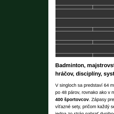
Badminton, majstrovst
hráčov, disciplíny, sy
V singloch sa predstaví 64 m
po 48 párov, rovnako ako v 
400 športovcov
. Zápasy pre
víťazné sety, pričom každý s
jedna zo strán nahrať dvojbo