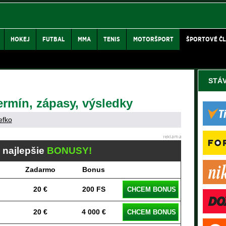
HOKEJ
FUTBAL
MMA
TENIS
MOTORŠPORT
ŠPORTOVÉ Č
STÁ
rmín, zápasy, výsledky
efko
j najlepšie
BONUSY!
Zadarmo
Bonus
20 €
200 FS
CHCEM BONUS
20 €
4 000 €
CHCEM BONUS