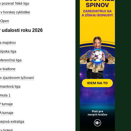
 pozerať Niké ligu
v horskej cyklistike
 Open
 udalosti roku 2026
a majstrov
ópska liga
ferenčná liga
v biatlone
v zjazdovom lyžovaní
mantová liga
mula 1
 turnaje
 turnaje
ejová extraliga
v hokeji