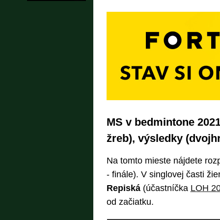
MS v bedmintone 2021:
žreb), výsledky (dvojhr
Na tomto mieste nájdete rozp
- finále). V singlovej časti ž
Repiská
(účastníčka
LOH 2
od začiatku.