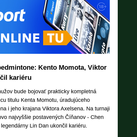
bedmintone: Kento Momota, Viktor
il kariéru
mužov bude bojovať prakticky kompletná
jcu titulu Kenta Momotu, úradujúceho
a i jeho krajana Viktora Axelsena. Na turnaji
kovo najvyššie postavených Číňanov - Chen
, legendárny Lin Dan ukončil kariéru.