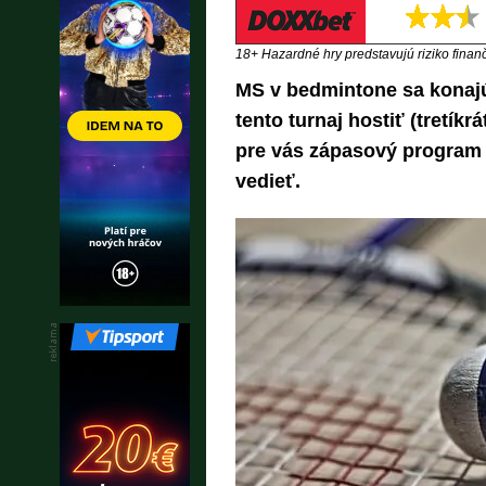
18+ Hazardné hry predstavujú riziko finančn
MS v bedmintone sa konajú
tento turnaj hostiť (tretíkrá
pre vás zápasový program a
vedieť.