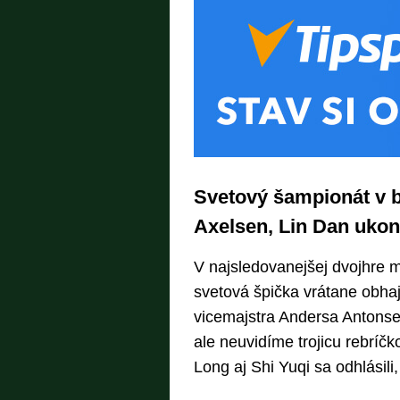
Svetový šampionát v 
Axelsen, Lin Dan ukonč
V najsledovanejšej dvojhre 
svetová špička vrátane obha
vicemajstra Andersa Antonsen
ale neuvidíme trojicu rebríč
Long aj Shi Yuqi sa odhlásili