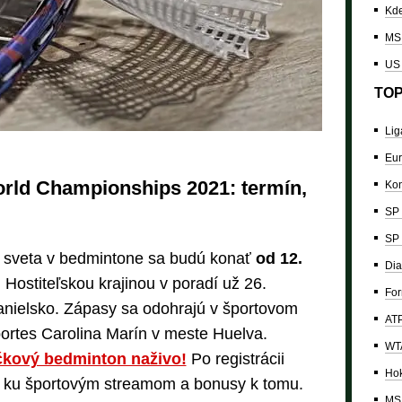
Kde
MS 
US
TOP
Lig
Eur
rld Championships 2021: termín,
Kon
SP 
SP 
 sveta v bedmintone sa budú konať
od 12.
Dia
 Hostiteľskou krajinou v poradí už 26.
For
nielsko. Zápasy sa odohrajú v športovom
ATP
ortes Carolina Marín v meste Huelva.
WTA
pičkový bedminton naživo!
Po registrácii
Hok
p ku športovým streamom a bonusy k tomu.
MS 