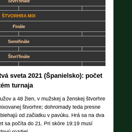
Štvrťfinále
ŠTVORHRA MIX
Finále
Semifinále
Štvrťfinále
vá sveta 2021 (Španielsko): počet
stém turnaja
užov a 48 žien, v mužskej a ženskej štvorhre
mixovanej štvorhre; dohromady teda presne
biehajú od začiatku v pavúku. Hrá sa na dva
et sa počíta do 21. Pri skóre 19:19 musí
dový rozdiel.