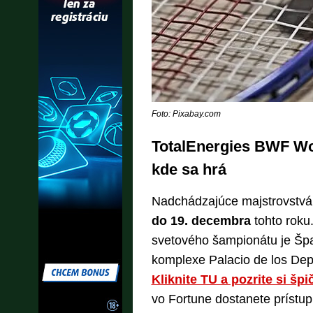
Foto: Pixabay.com
TotalEnergies BWF Wo
kde sa hrá
Nadchádzajúce majstrovstvá
do 19. decembra
tohto roku.
svetového šampionátu je Špa
komplexe Palacio de los Dep
Kliknite TU a pozrite si š
vo Fortune dostanete prístu