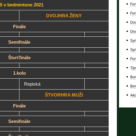
S v bedmintone 2021
For
For
DVOJHRA ŽENY
Dox
Finále
Dox
Syn
Semifinále
Syn
Štvrťfinále
For
Tip
1.kolo
Bon
Repiská
Bon
ŠTVORHRA MUŽI
Ako
Finále
Semifinále