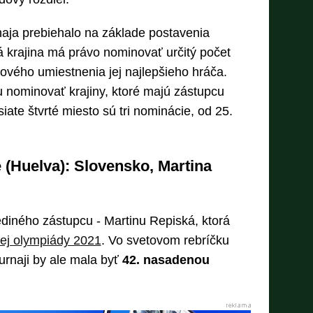
aja prebiehalo na základe postavenia
 krajina má právo nominovať určitý počet
ového umiestnenia jej najlepšieho hráča.
 nominovať krajiny, ktoré majú zástupcu
ate štvrté miesto sú tri nominácie, od 25.
(Huelva): Slovensko, Martina
diného zástupcu - Martinu Repiská, ktorá
nej olympiády 2021
. Vo svetovom rebríčku
turnaji by ale mala byť
42. nasadenou