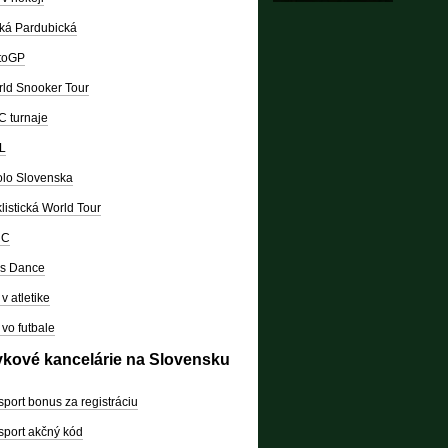
ká Pardubická
toGP
ld Snooker Tour
 turnaje
L
lo Slovenska
listická World Tour
RC
's Dance
v atletike
vo futbale
vkové kancelárie na Slovensku
sport bonus za registráciu
sport akčný kód