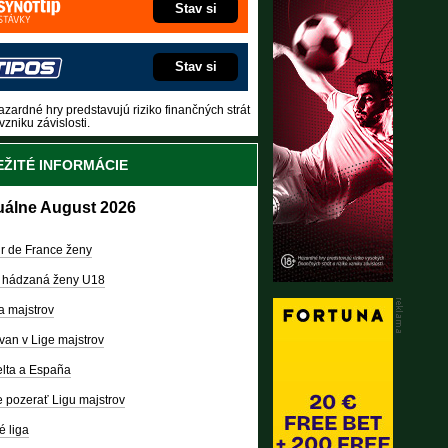
Stav si
Stav si
zardné hry predstavujú riziko finančných strát
vzniku závislosti.
ŽITÉ INFORMÁCIE
uálne August 2026
r de France ženy
 hádzaná ženy U18
a majstrov
van v Lige majstrov
lta a España
 pozerať Ligu majstrov
é liga