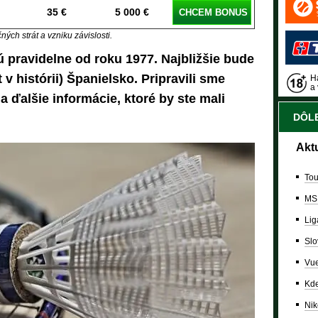
35 €
5 000 €
CHCEM BONUS
ých strát a vzniku závislosti.
 pravidelne od roku 1977. Najbližšie bude
t v histórii) Španielsko. Pripravili sme
Ha
a 
 ďalšie informácie, ktoré by ste mali
DÔLE
Akt
Tou
MS
Lig
Slo
Vue
Kde
Nik