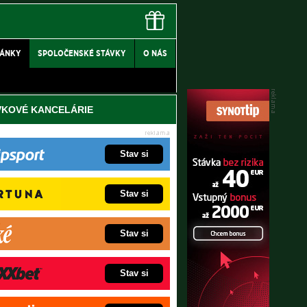
LÁNKY
SPOLOČENSKÉ STÁVKY
O NÁS
VKOVÉ KANCELÁRIE
Stav si
Stav si
Stav si
Stav si