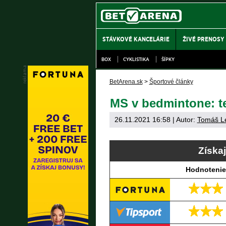
STÁVKOVÉ KANCELÁRIE
ŽIVÉ PRENOSY
BOX
CYKLISTIKA
ŠÍPKY
BetArena.sk
>
Športové články
MS v bedmintone: te
26.11.2021 16:58
| Autor:
Tomáš L
Získa
Hodnotenie