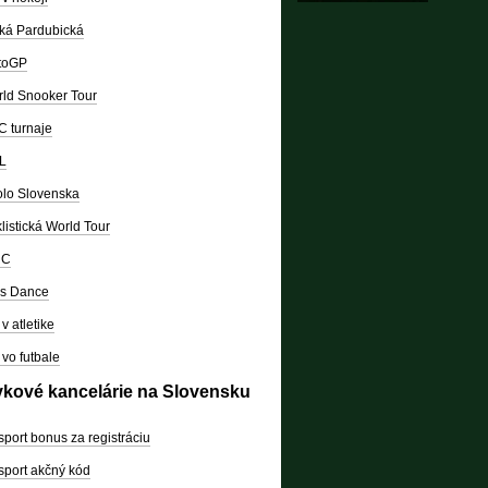
ká Pardubická
toGP
ld Snooker Tour
 turnaje
L
lo Slovenska
listická World Tour
RC
's Dance
v atletike
vo futbale
vkové kancelárie na Slovensku
sport bonus za registráciu
sport akčný kód