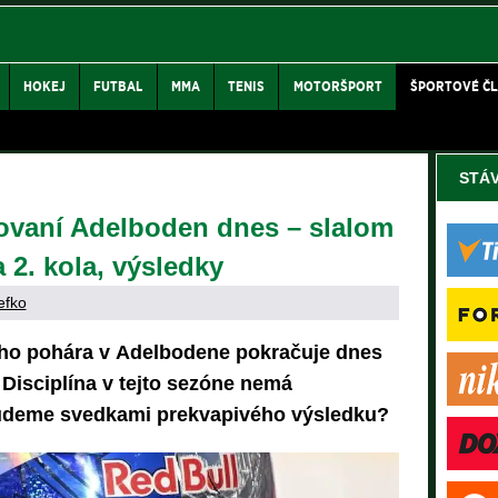
HOKEJ
FUTBAL
MMA
TENIS
MOTORŠPORT
ŠPORTOVÉ Č
STÁ
žovaní Adelboden dnes – slalom
 2. kola, výsledky
efko
ho pohára v Adelbodene pokračuje dnes
Disciplína v tejto sezóne nemá
budeme svedkami prekvapivého výsledku?