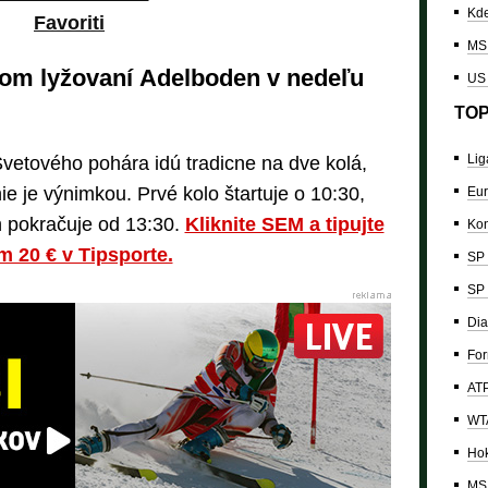
Kde
Favoriti
MS 
om lyžovaní Adelboden v nedeľu
US
TOP
Lig
 Svetového pohára idú tradicne na dve kolá,
 je výnimkou. Prvé kolo štartuje o 10:30,
Eur
ch pokračuje od 13:30.
Kliknite SEM a tipujte
Kon
 20 € v Tipsporte.
SP 
SP 
Dia
For
ATP
WTA
Hok
MS 