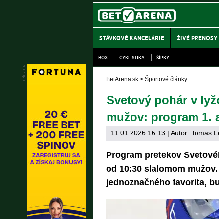
STÁVKOVÉ KANCELÁRIE
ŽIVÉ PRENOSY
BOX
CYKLISTIKA
ŠÍPKY
BetArena.sk
>
Športové články
Svetový pohár v ly
mužov: program 1. a
11.01.2026 16:13
| Autor:
Tomáš L
Program pretekov Svetové
od 10:30 slalomom mužov. 
jednoznačného favorita, 