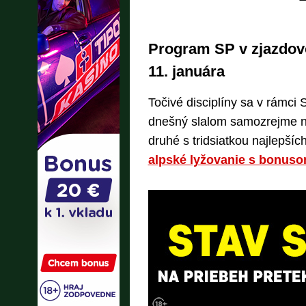
Program SP v zjazdov
11. januára
Točivé disciplíny sa v rámci
dnešný slalom samozrejme nie
druhé s tridsiatkou najlepší
alpské lyžovanie s bonusom