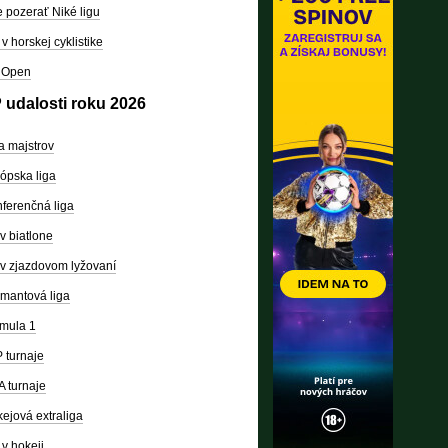
 pozerať Niké ligu
v horskej cyklistike
 Open
 udalosti roku 2026
a majstrov
ópska liga
ferenčná liga
v biatlone
v zjazdovom lyžovaní
mantová liga
mula 1
 turnaje
 turnaje
ejová extraliga
v hokeji