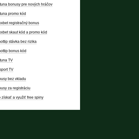
tuna bonusy pre nových hráčov
tuna promo kód
xbet registračný bonus
xbet skaut kód a promo kód
ottip stávka bez rizika
ottip bonus kód
tuna TV
sport TV
usy bez vkladu
usy za registráciu
 získať a využiť free spiny