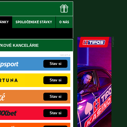
LÁNKY
SPOLOČENSKÉ STÁVKY
O NÁS
VKOVÉ KANCELÁRIE
Stav si
Stav si
Stav si
Stav si