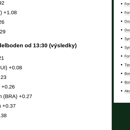
92
For
) +1.08
For
26
Dox
Dox
.29
Syn
delboden od 13:30 (výsledky)
Syn
For
21
Tip
UI) +0.08
Bon
.23
Bon
 +0.26
Ako
n (BRA) +0.27
 +0.37
.38