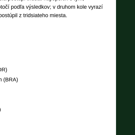
otočí podľa výsledkov; v druhom kole vyrazí
ostúpil z tridsiateho miesta.
OR)
n (BRA)
)