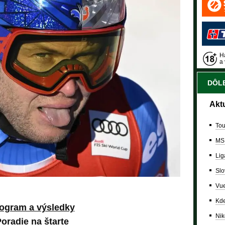
Ha
a 
DÔLE
Akt
Tou
MS
Lig
Slo
Vue
Kde
ogram a výsledky
Nik
oradie na štarte