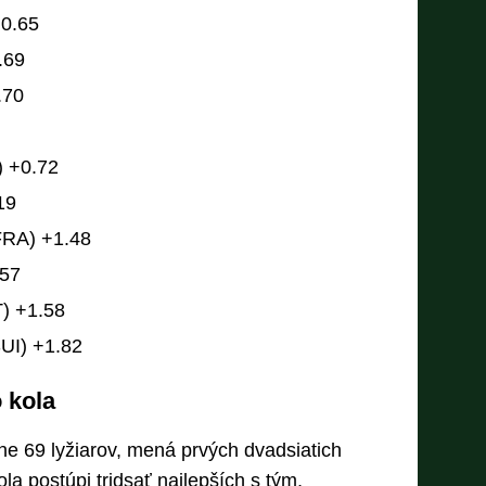
+0.65
.69
.70
 +0.72
19
(FRA) +1.48
.57
) +1.58
UI) +1.82
o kola
ne 69 lyžiarov, mená prvých dvadsiatich
la postúpi tridsať najlepších s tým,