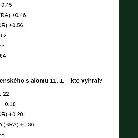
+0.45
(FRA) +0.46
OR) +0.56
.62
63
.64
nského slalomu 11. 1. – kto vyhral?
1.22
 +0.18
OR) +0.20
n (BRA) +0.36
38