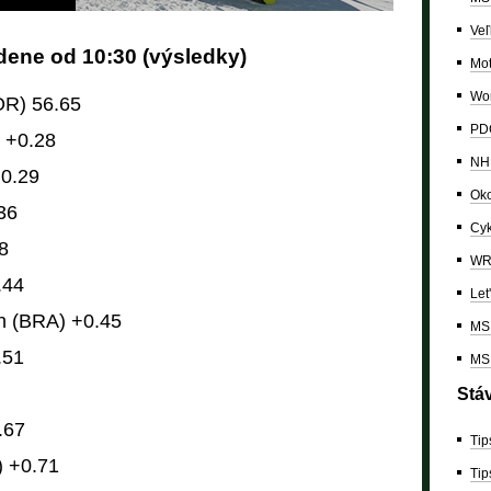
Veľ
dene od 10:30 (výsledky)
Mo
Wor
OR) 56.65
PDC
 +0.28
NH
+0.29
Oko
36
Cyk
8
W
.44
Let
n (BRA) +0.45
MS 
.51
MS 
Stá
.67
Tip
 +0.71
Tip