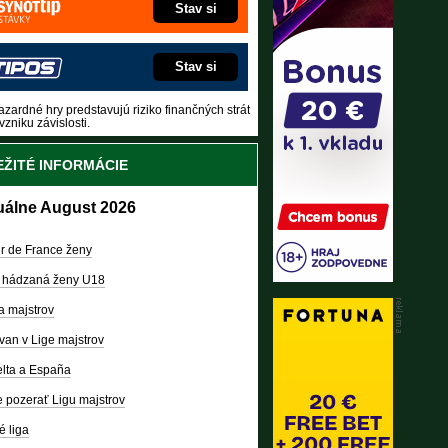
Stav si
Stav si
zardné hry predstavujú riziko finančných strát
vzniku závislosti.
ŽITÉ INFORMÁCIE
uálne August 2026
r de France ženy
 hádzaná ženy U18
a majstrov
van v Lige majstrov
lta a España
 pozerať Ligu majstrov
é liga