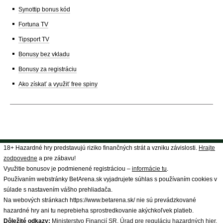
Synottip bonus kód
Fortuna TV
Tipsport TV
Bonusy bez vkladu
Bonusy za registráciu
Ako získať a využiť free spiny
18+ Hazardné hry predstavujú riziko finančných strát a vzniku závislosti.
Hrajte
zodpovedne
a pre zábavu!
Využitie bonusov je podmienené registráciou –
informácie tu
.
Používaním webstránky BetArena.sk vyjadrujete súhlas s používaním cookies v
súlade s nastavením vášho prehliadača.
Na webových stránkach https://www.betarena.sk/ nie sú prevádzkované
hazardné hry ani tu neprebieha sprostredkovanie akýchkoľvek platieb.
Dôležité odkazy:
Ministerstvo Financií SR
,
Úrad pre reguláciu hazardných hier
,