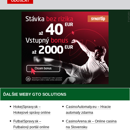
ĎALŠIE WEBY GTO SOLUTIONS
HokejSpravy.sk –
CasinoAutomaty.eu – Hracie
Hokejové správy online
automaty zdarma
FutbalSpravy.sk –
CasinoArena.sk – Online casina
Futbalový portál online
na Slovensku