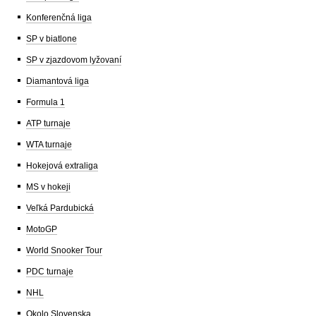
Konferenčná liga
SP v biatlone
SP v zjazdovom lyžovaní
Diamantová liga
Formula 1
ATP turnaje
WTA turnaje
Hokejová extraliga
MS v hokeji
Veľká Pardubická
MotoGP
World Snooker Tour
PDC turnaje
NHL
Okolo Slovenska