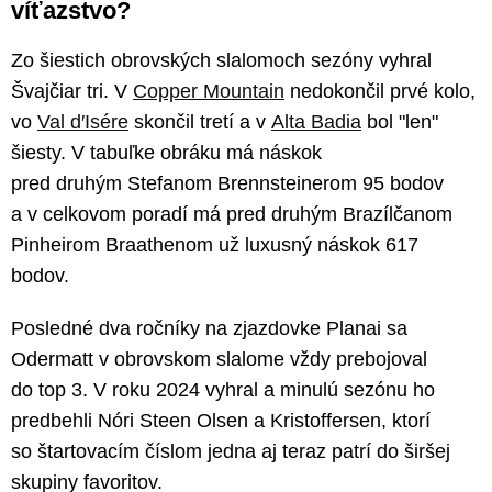
víťazstvo?
Zo šiestich obrovských slalomoch sezóny vyhral
Švajčiar tri. V
Copper Mountain
nedokončil prvé kolo,
vo
Val d′Isére
skončil tretí a v
Alta Badia
bol "len"
šiesty. V tabuľke obráku má náskok
pred druhým Stefanom Brennsteinerom 95 bodov
a v celkovom poradí má pred druhým Brazílčanom
Pinheirom Braathenom už luxusný náskok 617
bodov.
Posledné dva ročníky na zjazdovke Planai sa
Odermatt v obrovskom slalome vždy prebojoval
do top 3. V roku 2024 vyhral a minulú sezónu ho
predbehli Nóri Steen Olsen a Kristoffersen, ktorí
so štartovacím číslom jedna aj teraz patrí do širšej
skupiny favoritov.