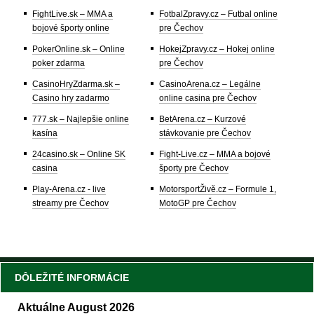
FightLive.sk – MMA a
FotbalZpravy.cz – Futbal online
bojové športy online
pre Čechov
PokerOnline.sk – Online
HokejZpravy.cz – Hokej online
poker zdarma
pre Čechov
CasinoHryZdarma.sk –
CasinoArena.cz – Legálne
Casino hry zadarmo
online casina pre Čechov
777.sk – Najlepšie online
BetArena.cz – Kurzové
kasína
stávkovanie pre Čechov
24casino.sk – Online SK
Fight-Live.cz – MMA a bojové
casina
športy pre Čechov
Play-Arena.cz - live
MotorsportŽivě.cz – Formule 1,
streamy pre Čechov
MotoGP pre Čechov
DÔLEŽITÉ INFORMÁCIE
Aktuálne August 2026