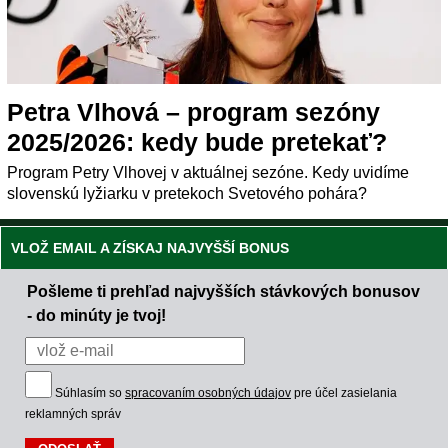
Petra Vlhová – program sezóny
2025/2026: kedy bude pretekať?
Program Petry Vlhovej v aktuálnej sezóne. Kedy uvidíme
slovenskú lyžiarku v pretekoch Svetového pohára?
VLOŽ EMAIL A ZÍSKAJ NAJVYŠŠÍ BONUS
Pošleme ti prehľad najvyšších stávkových bonusov
- do minúty je tvoj!
Súhlasím so
spracovaním osobných údajov
pre účel zasielania
reklamných správ