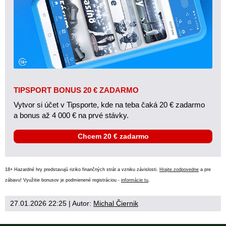
TIPSPORT BONUS 20 € ZADARMO
Vytvor si účet v Tipsporte, kde na teba čaká 20 € zadarmo
a bonus až 4 000 € na prvé stávky.
Chcem 20 € zadarmo
18+ Hazardné hry predstavujú riziko finančných strát a vzniku závislosti.
Hrajte zodpovedne
a pre
zábavu! Využitie bonusov je podmienené registráciou -
informácie tu
.
27.01.2026 22:25
| Autor:
Michal Čiernik