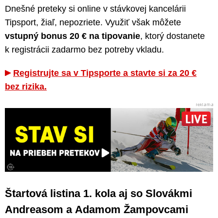
Dnešné preteky si online v stávkovej kancelárii
Tipsport, žiaľ, nepozriete. Využiť však môžete
vstupný bonus 20 € na tipovanie
, ktorý dostanete
k registrácii zadarmo bez potreby vkladu.
Registrujte sa v Tipsporte a stavte si za 20 €
bez rizika.
Štartová listina 1. kola aj so Slovákmi
Andreasom a Adamom Žampovcami