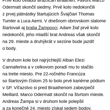
Prvé kolo ovládol Brazílčan Braathen. Favorit Marco
Odermatt skončil siedmy. Prvé kolo nedokončili
z prvej pätnástky štartujúcich Švajčiari Thomas
Tumler a Luca Aerni. V dnešnom obrovskom slalome
štartovali aj
bratia Žampovci
. Adam žiaľ prvé kolo
nedokončil, jeho mladší brat Andreas však skončil
na 29. mieste a druhýkrát v sezóne bude jazdiť
o body.
V druhom kole bol najrýchlejší Alban Elezi
Cannaferina a v celkovom poradí mu to stačilo
na tretie miesto. Pre 22-ročného Francúza
so štartovým číslom 25 to bolo prvé kariérne pódium
v SP. Víťazstvo si pred Braathenom zabezpečil
Meillard. Marco Odermatt skončil na štvrtom mieste.
Andreas Žampa si v druhom kole polepšil
a za konečné 24. miesto získal sedem bodov.