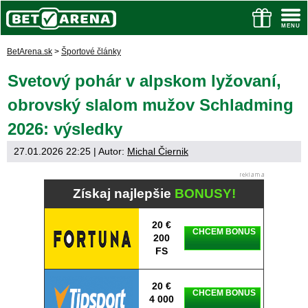
BetArena.sk
>
Športové články
Svetový pohár v alpskom lyžovaní,
obrovský slalom mužov Schladming
2026: výsledky
27.01.2026 22:25
| Autor:
Michal Čiernik
Získaj najlepšie
BONUSY!
20 €
CHCEM BONUS
200
FS
20 €
CHCEM BONUS
4 000