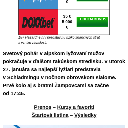
€
35 €
CHCEM BONUS
5 000
€
18+ Hazardné hry predstavujú riziko finančných strát
a vzniku závislosti.
Svetový pohár v alpskom lyžovaní mužov
pokračuje v ďalšom rakúskom stredisku. V utorok
27. januára sa najlepší lyžiari predstavia
v Schladmingu v nočnom obrovskom slalome.
Prvé kolo aj s bratmi Žampovcami sa začne
od 17:45.
Prenos
–
Kurzy a favoriti
Štartová listina
–
Výsledky