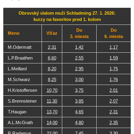
Obrovský slalom muži Schladming 27. 1. 2026:
kurzy na favoritov pred 1. kolom
Do
Do
Meno
Víťaz
3. miesta
6. miesta
M.Odermatt
2,31
1,42
1,17
L.P.Braathen
6,60
2,55
1,59
L.Meillard
8,20
2,95
1,75
M.Schwarz
8,25
3,00
1,76
H.Kristoffersen
10,70
3,75
2,01
S.Brennsteiner
11,30
3,85
2,07
T.Haugan
13,70
4,65
2,31
A.L.McGrath
14,00
4,80
2,35
R.Radamus
22,00
7,45
3,30