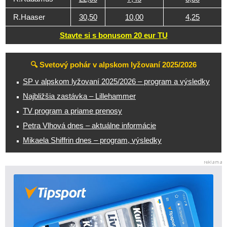
R.Haaser
30,50
10,00
4,25
Stavte si s bonusom 20 eur TU
🔍 Svetový pohár v alpskom lyžovaní 2025/2026
SP v alpskom lyžovaní 2025/2026 – program a výsledky
Najbližšia zastávka – Lillehammer
TV program a priame prenosy
Petra Vlhová dnes – aktuálne informácie
Mikaela Shiffrin dnes – program, výsledky