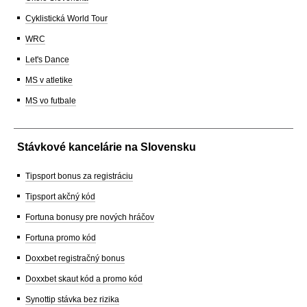
Cyklistická World Tour
WRC
Let's Dance
MS v atletike
MS vo futbale
Stávkové kancelárie na Slovensku
Tipsport bonus za registráciu
Tipsport akčný kód
Fortuna bonusy pre nových hráčov
Fortuna promo kód
Doxxbet registračný bonus
Doxxbet skaut kód a promo kód
Synottip stávka bez rizika